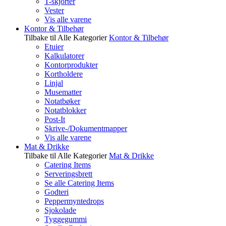
T-skjorter
Vester
Vis alle varene
Kontor & Tilbehør
Tilbake til Alle Kategorier
Kontor & Tilbehør
Etuier
Kalkulatorer
Kontorprodukter
Kortholdere
Linjal
Musematter
Notatbøker
Notatblokker
Post-It
Skrive-/Dokumentmapper
Vis alle varene
Mat & Drikke
Tilbake til Alle Kategorier
Mat & Drikke
Catering Items
Serveringsbrett
Se alle Catering Items
Godteri
Peppermyntedrops
Sjokolade
Tyggegummi