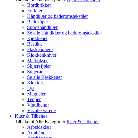
Bordbrikker
Forklær
Håndklær og baderomstekstiler
Badekåper
Sportshåndklær
Se alle Håndklær og baderomstekstiler
Kjøkkenet
Bestikk
Flaskeåpnere
Kjøkkenkniver
Matbokser
Skjærefjøler
Sugerør
Se alle Kjøkkenet
Klokker
Lys
Magneter
Tepper
Vintilbehør
Vis alle varene
Klær & Tilbehør
Tilbake til Alle Kategorier
Klær & Tilbehør
Arbeidsklær
Armbånd