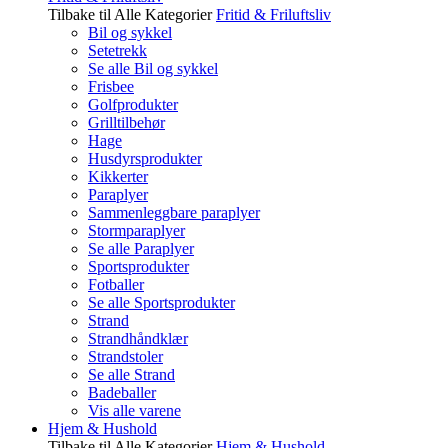
Tilbake til Alle Kategorier
Fritid & Friluftsliv
Bil og sykkel
Setetrekk
Se alle Bil og sykkel
Frisbee
Golfprodukter
Grilltilbehør
Hage
Husdyrsprodukter
Kikkerter
Paraplyer
Sammenleggbare paraplyer
Stormparaplyer
Se alle Paraplyer
Sportsprodukter
Fotballer
Se alle Sportsprodukter
Strand
Strandhåndklær
Strandstoler
Se alle Strand
Badeballer
Vis alle varene
Hjem & Hushold
Tilbake til Alle Kategorier
Hjem & Hushold