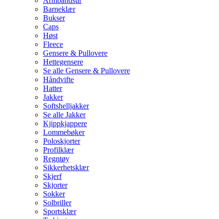
Armbåndsur
Barneklær
Bukser
Caps
Høst
Fleece
Gensere & Pullovere
Hettegensere
Se alle Gensere & Pullovere
Håndvifte
Hatter
Jakker
Softshelljakker
Se alle Jakker
Kjippkjappere
Lommebøker
Poloskjorter
Profilklær
Regntøy
Sikkerhetsklær
Skjerf
Skjorter
Sokker
Solbriller
Sportsklær