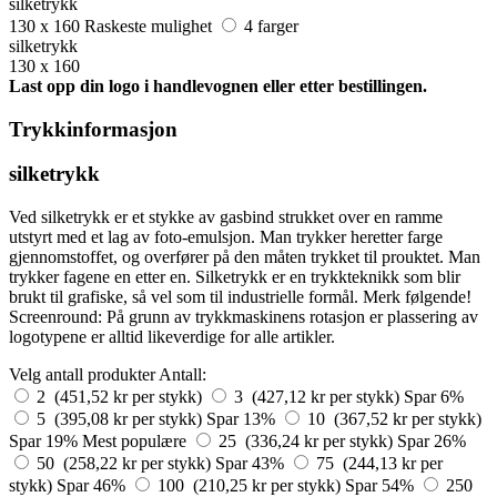
silketrykk
130 x 160
Raskeste mulighet
4 farger
silketrykk
130 x 160
Last opp din logo i handlevognen eller etter bestillingen.
Trykkinformasjon
silketrykk
Ved silketrykk er et stykke av gasbind strukket over en ramme
utstyrt med et lag av foto-emulsjon. Man trykker heretter farge
gjennomstoffet, og overfører på den måten trykket til prouktet. Man
trykker fagene en etter en. Silketrykk er en trykkteknikk som blir
brukt til grafiske, så vel som til industrielle formål. Merk følgende!
Screenround: På grunn av trykkmaskinens rotasjon er plassering av
logotypene er alltid likeverdige for alle artikler.
Velg antall produkter
Antall:
2 (451,52 kr per stykk)
3 (427,12 kr per stykk)
Spar 6%
5 (395,08 kr per stykk)
Spar 13%
10 (367,52 kr per stykk)
Spar 19%
Mest populære
25 (336,24 kr per stykk)
Spar 26%
50 (258,22 kr per stykk)
Spar 43%
75 (244,13 kr per
stykk)
Spar 46%
100 (210,25 kr per stykk)
Spar 54%
250