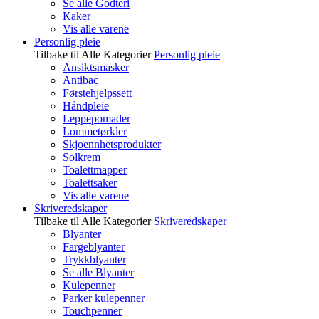
Se alle Godteri
Kaker
Vis alle varene
Personlig pleie
Tilbake til Alle Kategorier
Personlig pleie
Ansiktsmasker
Antibac
Førstehjelpssett
Håndpleie
Leppepomader
Lommetørkler
Skjoennhetsprodukter
Solkrem
Toalettmapper
Toalettsaker
Vis alle varene
Skriveredskaper
Tilbake til Alle Kategorier
Skriveredskaper
Blyanter
Fargeblyanter
Trykkblyanter
Se alle Blyanter
Kulepenner
Parker kulepenner
Touchpenner