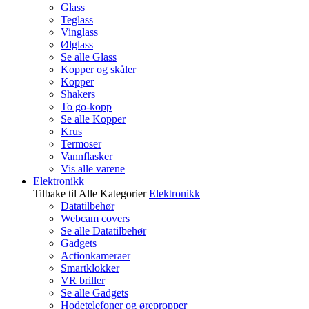
Glass
Teglass
Vinglass
Ølglass
Se alle Glass
Kopper og skåler
Kopper
Shakers
To go-kopp
Se alle Kopper
Krus
Termoser
Vannflasker
Vis alle varene
Elektronikk
Tilbake til Alle Kategorier
Elektronikk
Datatilbehør
Webcam covers
Se alle Datatilbehør
Gadgets
Actionkameraer
Smartklokker
VR briller
Se alle Gadgets
Hodetelefoner og ørepropper