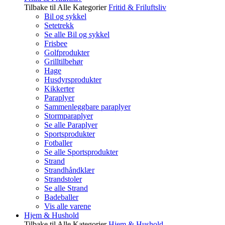
Tilbake til Alle Kategorier
Fritid & Friluftsliv
Bil og sykkel
Setetrekk
Se alle Bil og sykkel
Frisbee
Golfprodukter
Grilltilbehør
Hage
Husdyrsprodukter
Kikkerter
Paraplyer
Sammenleggbare paraplyer
Stormparaplyer
Se alle Paraplyer
Sportsprodukter
Fotballer
Se alle Sportsprodukter
Strand
Strandhåndklær
Strandstoler
Se alle Strand
Badeballer
Vis alle varene
Hjem & Hushold
Tilbake til Alle Kategorier
Hjem & Hushold