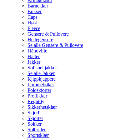
Armbåndsur
Barneklær
Bukser
Caps
Høst
Fleece
Gensere & Pullovere
Hettegensere
Se alle Gensere & Pullovere
Håndvifte
Hatter
Jakker
Softshelljakker
Se alle Jakker
Kjippkjappere
Lommebøker
Poloskjorter
Profilklær
Regntøy
Sikkerhetsklær
Skjerf
Skjorter
Sokker
Solbriller
Sportsklær