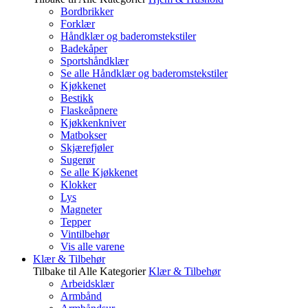
Bordbrikker
Forklær
Håndklær og baderomstekstiler
Badekåper
Sportshåndklær
Se alle Håndklær og baderomstekstiler
Kjøkkenet
Bestikk
Flaskeåpnere
Kjøkkenkniver
Matbokser
Skjærefjøler
Sugerør
Se alle Kjøkkenet
Klokker
Lys
Magneter
Tepper
Vintilbehør
Vis alle varene
Klær & Tilbehør
Tilbake til Alle Kategorier
Klær & Tilbehør
Arbeidsklær
Armbånd