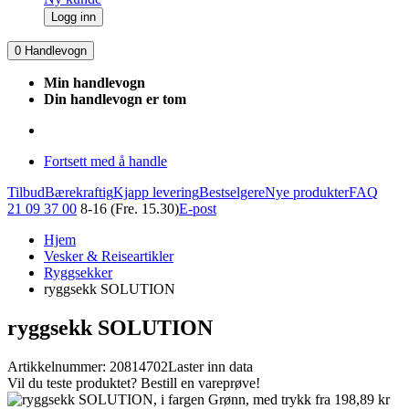
Logg inn
0
Handlevogn
Min handlevogn
Din handlevogn er tom
Fortsett med å handle
Tilbud
Bærekraftig
Kjapp levering
Bestselgere
Nye produkter
FAQ
21 09 37 00
8-16 (Fre. 15.30)
E-post
Hjem
Vesker & Reiseartikler
Ryggsekker
ryggsekk SOLUTION
ryggsekk SOLUTION
Artikkelnummer: 20814702
Laster inn data
Vil du teste produktet? Bestill en vareprøve!