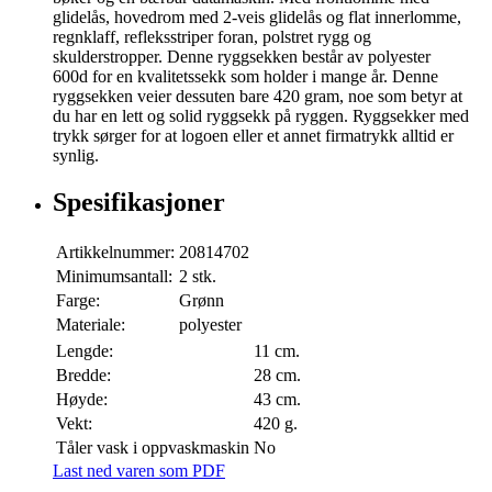
glidelås, hovedrom med 2-veis glidelås og flat innerlomme,
regnklaff, refleksstriper foran, polstret rygg og
skulderstropper. Denne ryggsekken består av polyester
600d for en kvalitetssekk som holder i mange år. Denne
ryggsekken veier dessuten bare 420 gram, noe som betyr at
du har en lett og solid ryggsekk på ryggen. Ryggsekker med
trykk sørger for at logoen eller et annet firmatrykk alltid er
synlig.
Spesifikasjoner
Artikkelnummer:
20814702
Minimumsantall:
2 stk.
Farge:
Grønn
Materiale:
polyester
Lengde:
11 cm.
Bredde:
28 cm.
Høyde:
43 cm.
Vekt:
420 g.
Tåler vask i oppvaskmaskin
No
Last ned varen som PDF