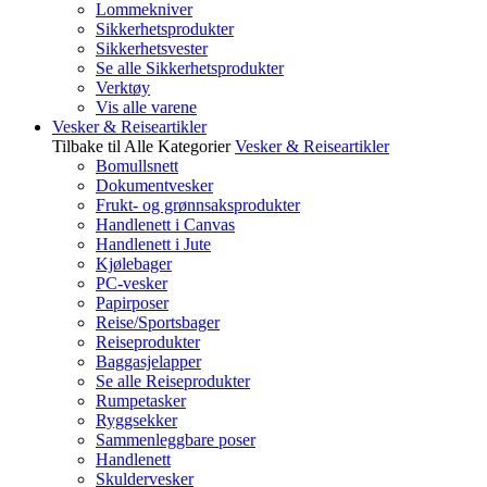
Lommekniver
Sikkerhetsprodukter
Sikkerhetsvester
Se alle Sikkerhetsprodukter
Verktøy
Vis alle varene
Vesker & Reiseartikler
Tilbake til Alle Kategorier
Vesker & Reiseartikler
Bomullsnett
Dokumentvesker
Frukt- og grønnsaksprodukter
Handlenett i Canvas
Handlenett i Jute
Kjølebager
PC-vesker
Papirposer
Reise/Sportsbager
Reiseprodukter
Baggasjelapper
Se alle Reiseprodukter
Rumpetasker
Ryggsekker
Sammenleggbare poser
Handlenett
Skuldervesker