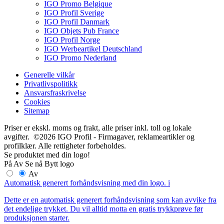
IGO Promo Belgique
IGO Profil Sverige
IGO Profil Danmark
IGO Objets Pub France
IGO Profil Norge
IGO Werbeartikel Deutschland
IGO Promo Nederland
Generelle vilkår
Privatlivspolitikk
Ansvarsfraskrivelse
Cookies
Sitemap
Priser er ekskl. moms og frakt, alle priser inkl. toll og lokale
avgifter. ©2026 IGO Profil - Firmagaver, reklameartikler og
profilklær. Alle rettigheter forbeholdes.
Se produktet med din logo!
På
Av
Se nå
Bytt logo
Av
Automatisk generert forhåndsvisning med din logo.
i
Dette er en automatisk generert forhåndsvisning som kan avvike fra
det endelige trykket. Du vil alltid motta en gratis trykkprøve før
produksjonen starter.