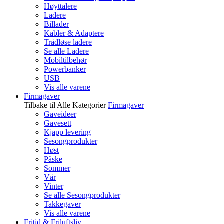
Høyttalere
Ladere
Billader
Kabler & Adaptere
Trådløse ladere
Se alle Ladere
Mobiltilbehør
Powerbanker
USB
Vis alle varene
Firmagaver
Tilbake til Alle Kategorier
Firmagaver
Gaveideer
Gavesett
Kjapp levering
Sesongprodukter
Høst
Påske
Sommer
Vår
Vinter
Se alle Sesongprodukter
Takkegaver
Vis alle varene
Fritid & Friluftsliv