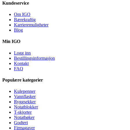
Kundeservice
Om IGO
Bærekraftig
Karrieremuligheter
Blog
Min IGO
Logg inn
Bestillingsinformasjon
Kontakt
FAQ
Populære kategorier
Kulepenner
Vannflasker
Ryggsekker
Notatblokker
T-skjorter
Notatbøker
Godteri
Firmagaver