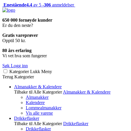
Enestående
4.4
av 5 -
306
anmeldelser
650 000 fornøyde kunder
Er du den neste?
Gratis vareprøver
Opptil 50 kr.
80 års erfaring
Vi vet hva som fungerer
Søk
Logg inn
Kategorier
Lukk
Meny
Terug
Kategorier
Almanakker & Kalendere
Tilbake til Alle Kategorier
Almanakker & Kalendere
Almanakker
Kalendere
Lommealmanakker
Vis alle varene
Drikkeflasker
Tilbake til Alle Kategorier
Drikkeflasker
Drikkeflasker