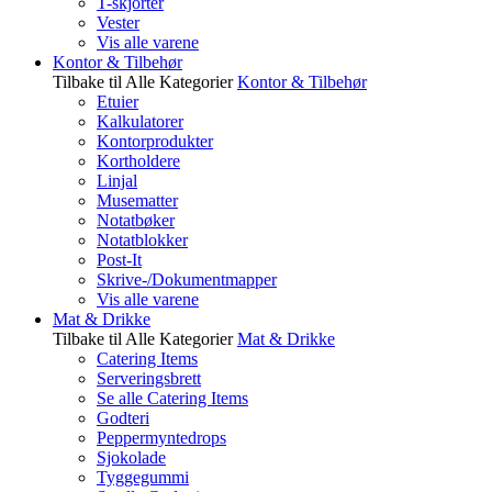
T-skjorter
Vester
Vis alle varene
Kontor & Tilbehør
Tilbake til Alle Kategorier
Kontor & Tilbehør
Etuier
Kalkulatorer
Kontorprodukter
Kortholdere
Linjal
Musematter
Notatbøker
Notatblokker
Post-It
Skrive-/Dokumentmapper
Vis alle varene
Mat & Drikke
Tilbake til Alle Kategorier
Mat & Drikke
Catering Items
Serveringsbrett
Se alle Catering Items
Godteri
Peppermyntedrops
Sjokolade
Tyggegummi