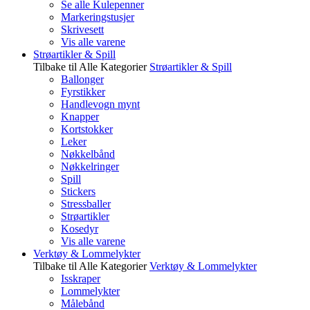
Se alle Kulepenner
Markeringstusjer
Skrivesett
Vis alle varene
Strøartikler & Spill
Tilbake til Alle Kategorier
Strøartikler & Spill
Ballonger
Fyrstikker
Handlevogn mynt
Knapper
Kortstokker
Leker
Nøkkelbånd
Nøkkelringer
Spill
Stickers
Stressballer
Strøartikler
Kosedyr
Vis alle varene
Verktøy & Lommelykter
Tilbake til Alle Kategorier
Verktøy & Lommelykter
Isskraper
Lommelykter
Målebånd