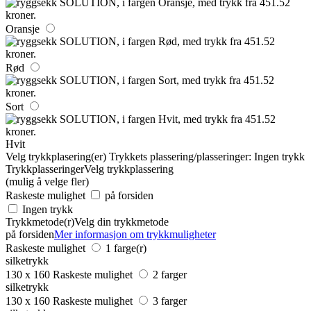
Oransje
Rød
Sort
Hvit
Velg trykkplasering(er)
Trykkets plassering/plasseringer:
Ingen trykk
Trykkplasseringer
Velg trykkplassering
(mulig å velge fler)
Raskeste mulighet
på forsiden
Ingen trykk
Trykkmetode(r)
Velg din trykkmetode
på forsiden
Mer informasjon om trykkmuligheter
Raskeste mulighet
1 farge(r)
silketrykk
130 x 160
Raskeste mulighet
2 farger
silketrykk
130 x 160
Raskeste mulighet
3 farger