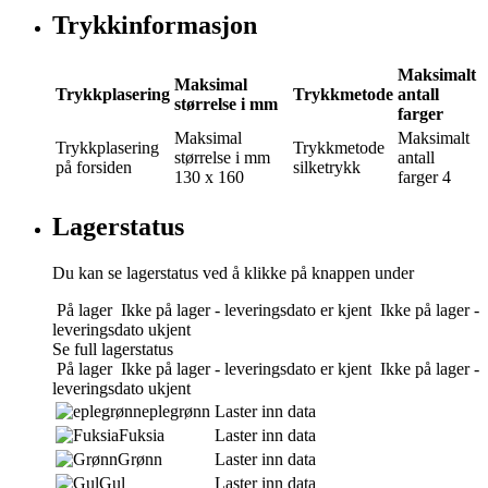
Trykkinformasjon
Maksimalt
Maksimal
Trykkplasering
Trykkmetode
antall
størrelse i mm
farger
Maksimal
Maksimalt
Trykkplasering
Trykkmetode
størrelse i mm
antall
på forsiden
silketrykk
130 x 160
farger
4
Lagerstatus
Du kan se lagerstatus ved å klikke på knappen under
På lager
Ikke på lager - leveringsdato er kjent
Ikke på lager -
leveringsdato ukjent
Se full lagerstatus
På lager
Ikke på lager - leveringsdato er kjent
Ikke på lager -
leveringsdato ukjent
eplegrønn
Laster inn data
Fuksia
Laster inn data
Grønn
Laster inn data
Gul
Laster inn data