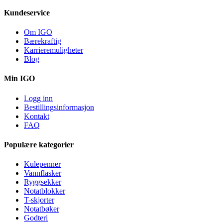
Kundeservice
Om IGO
Bærekraftig
Karrieremuligheter
Blog
Min IGO
Logg inn
Bestillingsinformasjon
Kontakt
FAQ
Populære kategorier
Kulepenner
Vannflasker
Ryggsekker
Notatblokker
T-skjorter
Notatbøker
Godteri