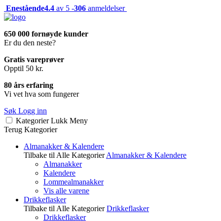
Enestående
4.4
av 5 -
306
anmeldelser
650 000 fornøyde kunder
Er du den neste?
Gratis vareprøver
Opptil 50 kr.
80 års erfaring
Vi vet hva som fungerer
Søk
Logg inn
Kategorier
Lukk
Meny
Terug
Kategorier
Almanakker & Kalendere
Tilbake til Alle Kategorier
Almanakker & Kalendere
Almanakker
Kalendere
Lommealmanakker
Vis alle varene
Drikkeflasker
Tilbake til Alle Kategorier
Drikkeflasker
Drikkeflasker