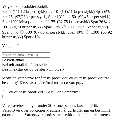
Velg antall produkter
Antall:
5 (111,12 kr per stykk)
10 (105,11 kr per stykk)
Spar 6%
25 (97,23 kr per stykk)
Spar 13%
50 (90,45 kr per stykk)
Spar 19%
Mest populære
75 (82,75 kr per stykk)
Spar 26%
100 (74,79 kr per stykk)
Spar 33%
250 (70,71 kr per stykk)
Spar 37%
500 (67,05 kr per stykk)
Spar 40%
1000 (65,92
kr per stykk)
Spar 41%
Velg antall
Bekreft antall
Bekreft antall for å fortsette
Bestill
ekstra og du betaler kun
pr. stk.
Motta en vareprøve for å teste produktet
Vil du teste produktet før
bestilling? Kryss av under for å motta en vareprøve
Vil du teste produktet? Bestill en vareprøve!
i
Vareprøvebestillinger under 50 kroner sendes kostnadsfritt.
Vareprøver over 50 kroner krediters når du legger inn en bestilling
på produktet. Vareprøver sendes uten trykk og kan ikke returneres.