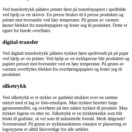
Ved transfertrykk påføres printet først på transferpapiret i speilbilde
ved hjelp av en skriver. En presse brukes til å presse produktet og
printet mot hverandre ved høy temperatur. På grunn av varmen
løsner blekket fra transferpapiret og fester seg til produktet. Dette er
egnet for buede overflater.
digital-transfer
Ved digitalt transfertrykk påføres trykket først speilvendt på på papir
ved hjelp av en printer. Ved hjelp av en trykkpresse blir produktet og
papiret presset mot hverandre ved en høy temperatur. På grunn av
varmen overflyttes blekket fra overføringspapiret og fester seg til
produktet.
silketrykk
Ved silketrykk er et stykke av gasbind strukket over en ramme
utstyrt med et lag av foto-emulsjon. Man trykker heretter farge
gjennomstoffet, og overfører på den måten trykket til prouktet. Man
trykker fagene en etter en. Silketrykk er en trykkteknikk som blir
brukt til grafiske, så vel som til industrielle formål. Merk følgende!
Screenround: På grunn av trykkmaskinens rotasjon er plassering av
logotypene er alltid likeverdige for alle artikler.