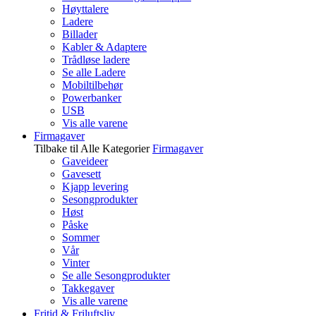
Høyttalere
Ladere
Billader
Kabler & Adaptere
Trådløse ladere
Se alle Ladere
Mobiltilbehør
Powerbanker
USB
Vis alle varene
Firmagaver
Tilbake til Alle Kategorier
Firmagaver
Gaveideer
Gavesett
Kjapp levering
Sesongprodukter
Høst
Påske
Sommer
Vår
Vinter
Se alle Sesongprodukter
Takkegaver
Vis alle varene
Fritid & Friluftsliv