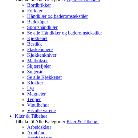
Bordbrikker
Forklær
Håndklær og baderomstekstiler
Badekåper
Sportshåndklær
Se alle Håndklær og baderomstekstiler
Kjøkkenet
Bestikk
Flaskeåpnere
Kjøkkenkniver
Matbokser
Skjærefjøler
Sugerør
Se alle Kjøkkenet
Klokker
Lys
Magneter
Tepper
Vintilbehør
Vis alle varene
Klær & Tilbehør
Tilbake til Alle Kategorier
Klær & Tilbehør
Arbeidsklær
Armbånd