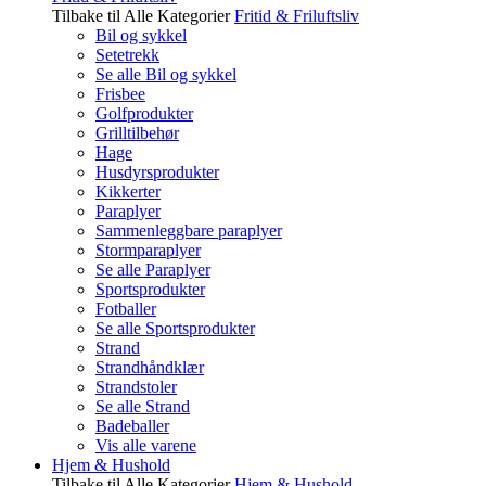
Tilbake til Alle Kategorier
Fritid & Friluftsliv
Bil og sykkel
Setetrekk
Se alle Bil og sykkel
Frisbee
Golfprodukter
Grilltilbehør
Hage
Husdyrsprodukter
Kikkerter
Paraplyer
Sammenleggbare paraplyer
Stormparaplyer
Se alle Paraplyer
Sportsprodukter
Fotballer
Se alle Sportsprodukter
Strand
Strandhåndklær
Strandstoler
Se alle Strand
Badeballer
Vis alle varene
Hjem & Hushold
Tilbake til Alle Kategorier
Hjem & Hushold