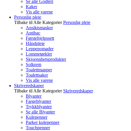
Se alle Godteri
Kaker
Vis alle varene
Personlig pleie
Tilbake til Alle Kategorier
Personlig pleie
Ansiktsmasker
Antibac
Førstehjelpssett
Håndpleie
Leppepomader
Lommetørkler
Skjoennhetsprodukter
Solkrem
Toalettmapper
Toalettsaker
Vis alle varene
Skriveredskaper
Tilbake til Alle Kategorier
Skriveredskaper
Blyanter
Fargeblyanter
Trykkblyanter
Se alle Blyanter
Kulepenner
Parker kulepenner
Touchpenner