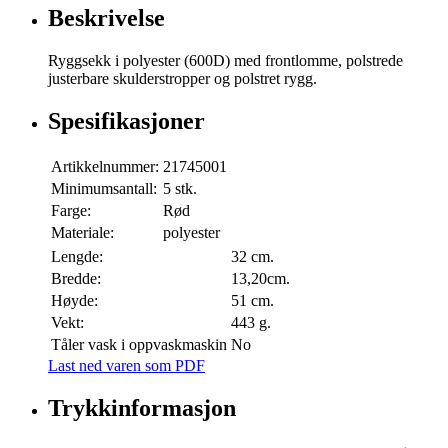
Beskrivelse
Ryggsekk i polyester (600D) med frontlomme, polstrede
justerbare skulderstropper og polstret rygg.
Spesifikasjoner
Artikkelnummer:
21745001
Minimumsantall:
5 stk.
Farge:
Rød
Materiale:
polyester
Lengde:
32 cm.
Bredde:
13,20cm.
Høyde:
51 cm.
Vekt:
443 g.
Tåler vask i oppvaskmaskin
No
Last ned varen som PDF
Trykkinformasjon