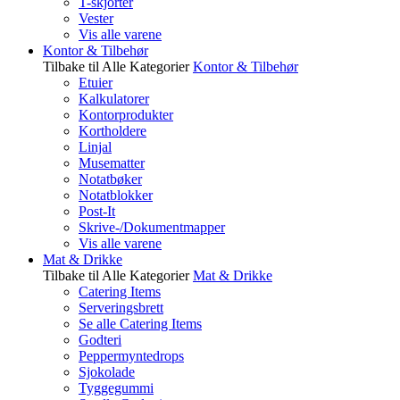
T-skjorter
Vester
Vis alle varene
Kontor & Tilbehør
Tilbake til Alle Kategorier
Kontor & Tilbehør
Etuier
Kalkulatorer
Kontorprodukter
Kortholdere
Linjal
Musematter
Notatbøker
Notatblokker
Post-It
Skrive-/Dokumentmapper
Vis alle varene
Mat & Drikke
Tilbake til Alle Kategorier
Mat & Drikke
Catering Items
Serveringsbrett
Se alle Catering Items
Godteri
Peppermyntedrops
Sjokolade
Tyggegummi