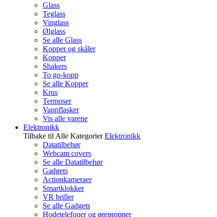
Glass
Teglass
Vinglass
Ølglass
Se alle Glass
Kopper og skåler
Kopper
Shakers
To go-kopp
Se alle Kopper
Krus
Termoser
Vannflasker
Vis alle varene
Elektronikk
Tilbake til Alle Kategorier
Elektronikk
Datatilbehør
Webcam covers
Se alle Datatilbehør
Gadgets
Actionkameraer
Smartklokker
VR briller
Se alle Gadgets
Hodetelefoner og ørepropper