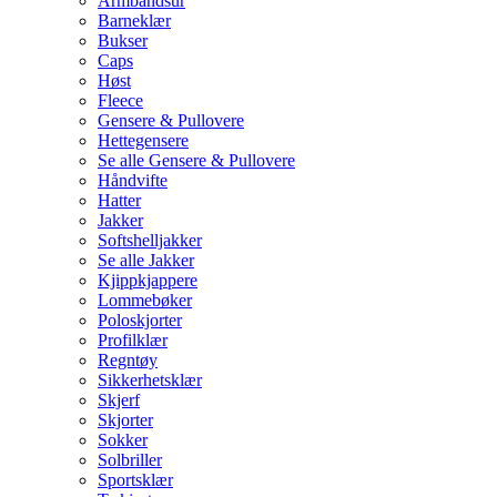
Armbåndsur
Barneklær
Bukser
Caps
Høst
Fleece
Gensere & Pullovere
Hettegensere
Se alle Gensere & Pullovere
Håndvifte
Hatter
Jakker
Softshelljakker
Se alle Jakker
Kjippkjappere
Lommebøker
Poloskjorter
Profilklær
Regntøy
Sikkerhetsklær
Skjerf
Skjorter
Sokker
Solbriller
Sportsklær