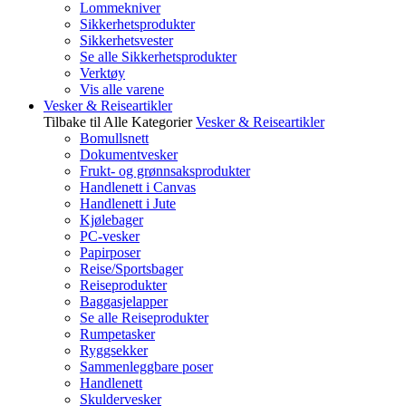
Lommekniver
Sikkerhetsprodukter
Sikkerhetsvester
Se alle Sikkerhetsprodukter
Verktøy
Vis alle varene
Vesker & Reiseartikler
Tilbake til Alle Kategorier
Vesker & Reiseartikler
Bomullsnett
Dokumentvesker
Frukt- og grønnsaksprodukter
Handlenett i Canvas
Handlenett i Jute
Kjølebager
PC-vesker
Papirposer
Reise/Sportsbager
Reiseprodukter
Baggasjelapper
Se alle Reiseprodukter
Rumpetasker
Ryggsekker
Sammenleggbare poser
Handlenett
Skuldervesker