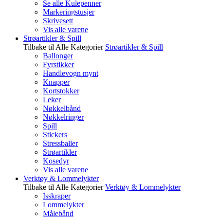
Se alle Kulepenner
Markeringstusjer
Skrivesett
Vis alle varene
Strøartikler & Spill
Tilbake til Alle Kategorier
Strøartikler & Spill
Ballonger
Fyrstikker
Handlevogn mynt
Knapper
Kortstokker
Leker
Nøkkelbånd
Nøkkelringer
Spill
Stickers
Stressballer
Strøartikler
Kosedyr
Vis alle varene
Verktøy & Lommelykter
Tilbake til Alle Kategorier
Verktøy & Lommelykter
Isskraper
Lommelykter
Målebånd