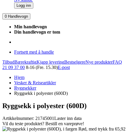
Logg inn
0
Handlevogn
Min handlevogn
Din handlevogn er tom
Fortsett med å handle
Tilbud
Bærekraftig
Kjapp levering
Bestselgere
Nye produkter
FAQ
21 09 37 00
8-16 (Fre. 15.30)
E-post
Hjem
Vesker & Reiseartikler
Ryggsekker
Ryggsekk i polyester (600D)
Ryggsekk i polyester (600D)
Artikkelnummer: 21745001
Laster inn data
Vil du teste produktet? Bestill en vareprøve!