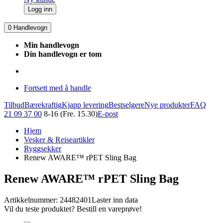
Logg inn
0
Handlevogn
Min handlevogn
Din handlevogn er tom
Fortsett med å handle
Tilbud
Bærekraftig
Kjapp levering
Bestselgere
Nye produkter
FAQ
21 09 37 00
8-16 (Fre. 15.30)
E-post
Hjem
Vesker & Reiseartikler
Ryggsekker
Renew AWARE™ rPET Sling Bag
Renew AWARE™ rPET Sling Bag
Artikkelnummer: 24482401
Laster inn data
Vil du teste produktet? Bestill en vareprøve!