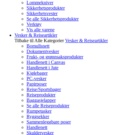
Lommekniver
Sikkerhetsprodukter
Sikkerhetsvester
Se alle Sikkerhetsprodukter
Verktøy
Vis alle varene
Vesker & Reiseartikler
Tilbake til Alle Kategorier
Vesker & Reiseartikler
Bomullsnett
Dokumentvesker
Frukt- og grønnsaksprodukter
Handlenett i Canvas
Handlenett i Jute
Kjølebager
PC-vesker
Papirposer
Reise/Sportsbager
Reiseprodukter
Baggasjelapper
Se alle Reiseprodukter
Rumpetasker
Ryggsekker
Sammenleggbare poser
Handlenett
Skuldervesker