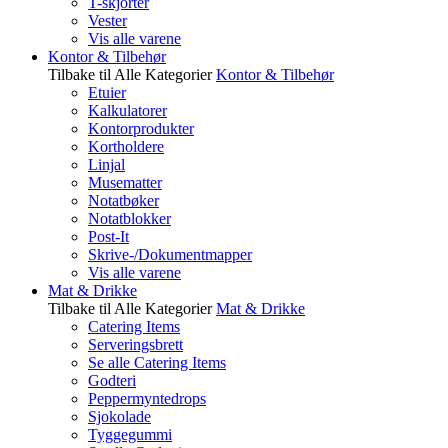
T-skjorter
Vester
Vis alle varene
Kontor & Tilbehør
Tilbake til Alle Kategorier
Kontor & Tilbehør
Etuier
Kalkulatorer
Kontorprodukter
Kortholdere
Linjal
Musematter
Notatbøker
Notatblokker
Post-It
Skrive-/Dokumentmapper
Vis alle varene
Mat & Drikke
Tilbake til Alle Kategorier
Mat & Drikke
Catering Items
Serveringsbrett
Se alle Catering Items
Godteri
Peppermyntedrops
Sjokolade
Tyggegummi