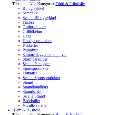
Tilbake til Alle Kategorier
Fritid & Friluftsliv
Bil og sykkel
Setetrekk
Se alle Bil og sykkel
Frisbee
Golfprodukter
Grilltilbehør
Hage
Husdyrsprodukter
Kikkerter
Paraplyer
Sammenleggbare paraplyer
Stormparaplyer
Se alle Paraplyer
Sportsprodukter
Fotballer
Se alle Sportsprodukter
Strand
Strandhåndklær
Strandstoler
Se alle Strand
Badeballer
Vis alle varene
Hjem & Hushold
Tilbake til Alle Kategorier
Hjem & Hushold