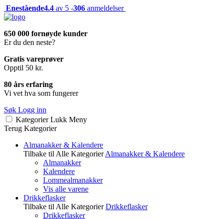
Enestående
4.4
av 5 -
306
anmeldelser
650 000 fornøyde kunder
Er du den neste?
Gratis vareprøver
Opptil 50 kr.
80 års erfaring
Vi vet hva som fungerer
Søk
Logg inn
Kategorier
Lukk
Meny
Terug
Kategorier
Almanakker & Kalendere
Tilbake til Alle Kategorier
Almanakker & Kalendere
Almanakker
Kalendere
Lommealmanakker
Vis alle varene
Drikkeflasker
Tilbake til Alle Kategorier
Drikkeflasker
Drikkeflasker