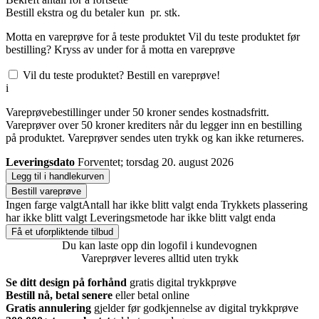
Bestill
ekstra og du betaler kun
pr. stk.
Motta en vareprøve for å teste produktet
Vil du teste produktet før
bestilling? Kryss av under for å motta en vareprøve
Vil du teste produktet? Bestill en vareprøve!
i
Vareprøvebestillinger under 50 kroner sendes kostnadsfritt.
Vareprøver over 50 kroner krediters når du legger inn en bestilling
på produktet. Vareprøver sendes uten trykk og kan ikke returneres.
Leveringsdato
Forventet; torsdag 20. august 2026
Legg til i handlekurven
Bestill vareprøve
Ingen farge valgt
Antall har ikke blitt valgt enda
Trykkets plassering
har ikke blitt valgt
Leveringsmetode har ikke blitt valgt enda
Få et uforpliktende tilbud
Du kan laste opp din logofil i kundevognen
Vareprøver leveres alltid uten trykk
Se ditt design på forhånd
gratis digital trykkprøve
Bestill nå, betal senere
eller betal online
Gratis annulering
gjelder før godkjennelse av digital trykkprøve