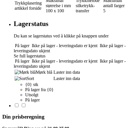
Maksimal
Trykkmetode
Maksimalt
Trykkplasering
størrelse i mm
silketrykk-
antall farger
artikkel forside
100 x 100
transfer
5
Lagerstatus
Du kan se lagerstatus ved å klikke på knappen under
På lager
Ikke på lager - leveringsdato er kjent
Ikke på lager -
leveringsdato ukjent
Se full lagerstatus
På lager
Ikke på lager - leveringsdato er kjent
Ikke på lager -
leveringsdato ukjent
Mørk blå
Laster inn data
Sort
Laster inn data
{0} stk
På lager fra {0}
Utsolgt
På lager
Din prisberegning