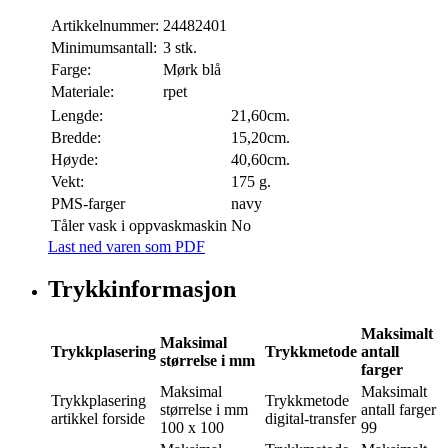
Artikkelnummer:
24482401
Minimumsantall:
3 stk.
Farge:
Mørk blå
Materiale:
rpet
Lengde:
21,60cm.
Bredde:
15,20cm.
Høyde:
40,60cm.
Vekt:
175 g.
PMS-farger
navy
Tåler vask i oppvaskmaskin
No
Last ned varen som PDF
Trykkinformasjon
Maksimalt
Maksimal
Trykkplasering
Trykkmetode
antall
størrelse i mm
farger
Maksimal
Maksimalt
Trykkplasering
Trykkmetode
størrelse i mm
antall farger
artikkel forside
digital-transfer
100 x 100
99