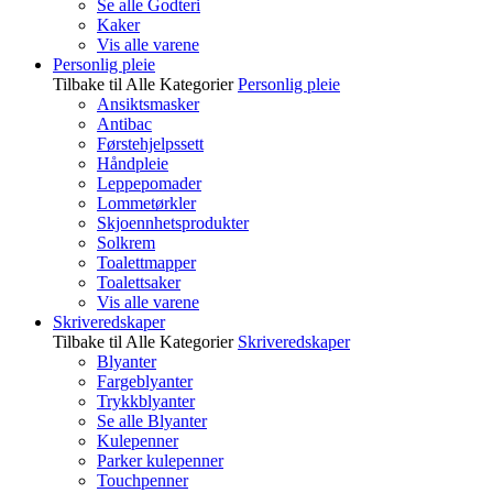
Se alle Godteri
Kaker
Vis alle varene
Personlig pleie
Tilbake til Alle Kategorier
Personlig pleie
Ansiktsmasker
Antibac
Førstehjelpssett
Håndpleie
Leppepomader
Lommetørkler
Skjoennhetsprodukter
Solkrem
Toalettmapper
Toalettsaker
Vis alle varene
Skriveredskaper
Tilbake til Alle Kategorier
Skriveredskaper
Blyanter
Fargeblyanter
Trykkblyanter
Se alle Blyanter
Kulepenner
Parker kulepenner
Touchpenner