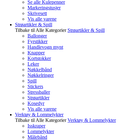
Se alle Kulepenner
Markeringstusjer
Skrivesett
Vis alle varene
Strøartikler & Spill
Tilbake til Alle Kategorier
Strøartikler & Spill
Ballonger
Fyrstikker
Handlevogn mynt
Knapper
Kortstokker
Leker
Nøkkelbånd
Nøkkelringer
Spill
Stickers
Stressballer
Strøartikler
Kosedyr
Vis alle varene
Verktøy & Lommelykter
Tilbake til Alle Kategorier
Verktøy & Lommelykter
Isskraper
Lommelykter
Målebånd