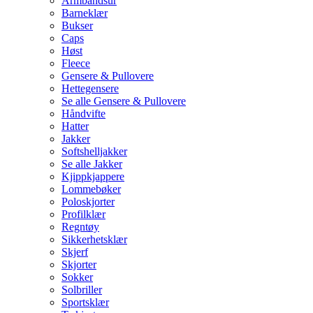
Armbåndsur
Barneklær
Bukser
Caps
Høst
Fleece
Gensere & Pullovere
Hettegensere
Se alle Gensere & Pullovere
Håndvifte
Hatter
Jakker
Softshelljakker
Se alle Jakker
Kjippkjappere
Lommebøker
Poloskjorter
Profilklær
Regntøy
Sikkerhetsklær
Skjerf
Skjorter
Sokker
Solbriller
Sportsklær