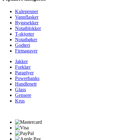
Kulepenner
Vannflasker
Ryggsekker
Notatblokker
T-skjorter
Notatbøker
Godteri
Firmagaver
Jakker
Forklær
Paraplyer
Powerbanks
Handlenett
Glass
Gensere
Krus