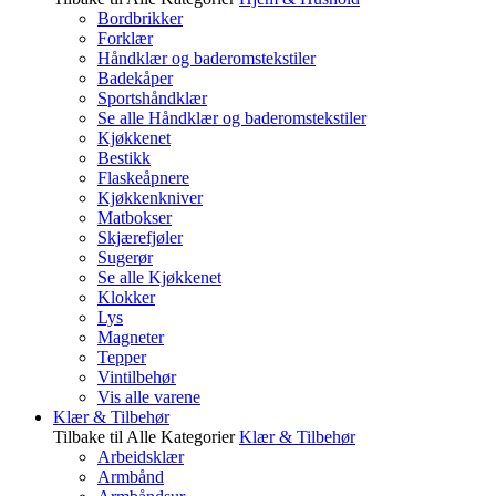
Bordbrikker
Forklær
Håndklær og baderomstekstiler
Badekåper
Sportshåndklær
Se alle Håndklær og baderomstekstiler
Kjøkkenet
Bestikk
Flaskeåpnere
Kjøkkenkniver
Matbokser
Skjærefjøler
Sugerør
Se alle Kjøkkenet
Klokker
Lys
Magneter
Tepper
Vintilbehør
Vis alle varene
Klær & Tilbehør
Tilbake til Alle Kategorier
Klær & Tilbehør
Arbeidsklær
Armbånd