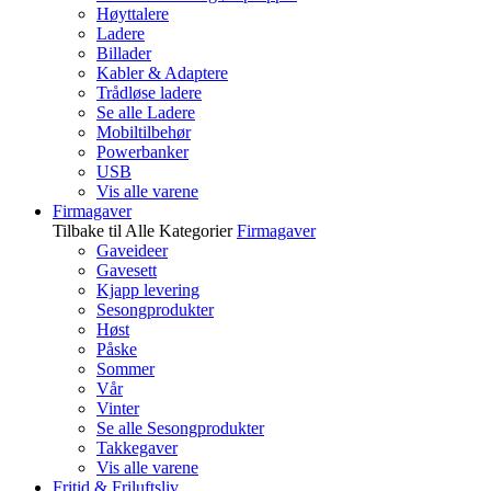
Høyttalere
Ladere
Billader
Kabler & Adaptere
Trådløse ladere
Se alle Ladere
Mobiltilbehør
Powerbanker
USB
Vis alle varene
Firmagaver
Tilbake til Alle Kategorier
Firmagaver
Gaveideer
Gavesett
Kjapp levering
Sesongprodukter
Høst
Påske
Sommer
Vår
Vinter
Se alle Sesongprodukter
Takkegaver
Vis alle varene
Fritid & Friluftsliv