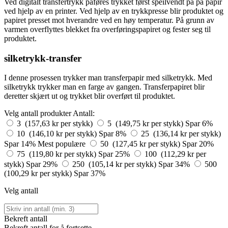
Ved digitalt transfertrykk påføres trykket først speilvendt på på papir
ved hjelp av en printer. Ved hjelp av en trykkpresse blir produktet og
papiret presset mot hverandre ved en høy temperatur. På grunn av
varmen overflyttes blekket fra overføringspapiret og fester seg til
produktet.
silketrykk-transfer
I denne prosessen trykker man transferpapir med silketrykk. Med
silketrykk trykker man en farge av gangen. Transferpapiret blir
deretter skjært ut og trykket blir overført til produktet.
Velg antall produkter
Antall:
3 (157,63 kr per stykk)
5 (149,75 kr per stykk)
Spar 6%
10 (146,10 kr per stykk)
Spar 8%
25 (136,14 kr per stykk)
Spar 14%
Mest populære
50 (127,45 kr per stykk)
Spar 20%
75 (119,80 kr per stykk)
Spar 25%
100 (112,29 kr per
stykk)
Spar 29%
250 (105,14 kr per stykk)
Spar 34%
500
(100,29 kr per stykk)
Spar 37%
Velg antall
Bekreft antall
Bekreft antall for å fortsette