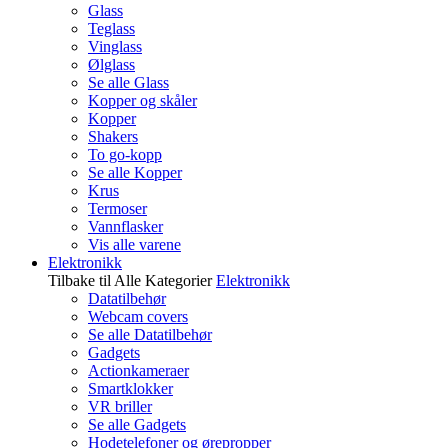
Glass
Teglass
Vinglass
Ølglass
Se alle Glass
Kopper og skåler
Kopper
Shakers
To go-kopp
Se alle Kopper
Krus
Termoser
Vannflasker
Vis alle varene
Elektronikk
Tilbake til Alle Kategorier
Elektronikk
Datatilbehør
Webcam covers
Se alle Datatilbehør
Gadgets
Actionkameraer
Smartklokker
VR briller
Se alle Gadgets
Hodetelefoner og ørepropper