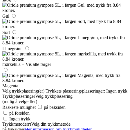
Gul
Sort
Limegrønn
mørkelilla
+ Vis alle farger
Magenta
Velg trykkplasering(er)
Trykkets plassering/plasseringer:
Ingen trykk
Trykkplasseringer
Velg trykkplassering
(mulig å velge fler)
Raskeste mulighet
på baksiden
på forsiden
Ingen trykk
Trykkmetode(r)
Velg din trykkmetode
på baksiden
Mer informasjon om trykkmuligheter