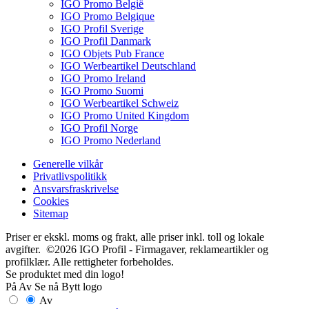
IGO Promo België
IGO Promo Belgique
IGO Profil Sverige
IGO Profil Danmark
IGO Objets Pub France
IGO Werbeartikel Deutschland
IGO Promo Ireland
IGO Promo Suomi
IGO Werbeartikel Schweiz
IGO Promo United Kingdom
IGO Profil Norge
IGO Promo Nederland
Generelle vilkår
Privatlivspolitikk
Ansvarsfraskrivelse
Cookies
Sitemap
Priser er ekskl. moms og frakt, alle priser inkl. toll og lokale
avgifter. ©2026 IGO Profil - Firmagaver, reklameartikler og
profilklær. Alle rettigheter forbeholdes.
Se produktet med din logo!
På
Av
Se nå
Bytt logo
Av