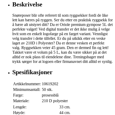
Beskrivelse
Snøreposer blir ofte referert til som ryggsekker fordi de like
lett kan bæres på ryggen. Ser du etter en praktisk ryggsekk for
å bære alt utstyret ditt? Da er Oriole premium gympose 5L det
perfekte valget! Ved digital transfer er det ikke mulig å velge
hvit som en enkelt logofarge på en farget variant. Vennligst
velg transfer i dette tilfellet. Er du på utkikk etter en veske
laget av 210D i Polyester? Da er denne vesken et perfekt
valg. Ryggsekken veier 45 gram. Den er dermed fin og lett!
Takket være et volum på 5 L, kan du være sikker på at det
alltid er nok plass til eiendelene dine. Treningsbager med
trykk sørger for at logoen eller firmanavnet ditt alltid er synlig.
Spesifikasjoner
Artikkelnummer:
10619202
Minimumsantall:
50 stk.
Farge:
prosessblå
Materiale:
210 D polyester
Lengde:
33 cm.
Høyde:
44 cm.