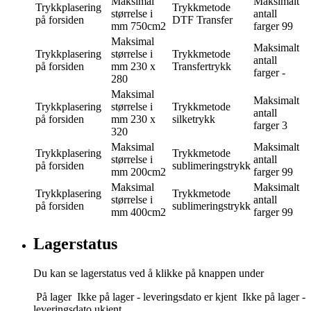
Maksimal
Maksimalt
Trykkplasering
Trykkmetode
størrelse i
antall
på forsiden
DTF Transfer
mm
750cm2
farger
99
Maksimal
Maksimalt
Trykkplasering
størrelse i
Trykkmetode
antall
på forsiden
mm
230 x
Transfertrykk
farger
-
280
Maksimal
Maksimalt
Trykkplasering
størrelse i
Trykkmetode
antall
på forsiden
mm
230 x
silketrykk
farger
3
320
Maksimal
Maksimalt
Trykkplasering
Trykkmetode
størrelse i
antall
på forsiden
sublimeringstrykk
mm
200cm2
farger
99
Maksimal
Maksimalt
Trykkplasering
Trykkmetode
størrelse i
antall
på forsiden
sublimeringstrykk
mm
400cm2
farger
99
Lagerstatus
Du kan se lagerstatus ved å klikke på knappen under
På lager
Ikke på lager - leveringsdato er kjent
Ikke på lager -
leveringsdato ukjent