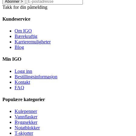
Abonner
>
Takk for din påmelding
Kundeservice
Om IGO
Bærekraftig
Karrieremuligheter
Blog
Min IGO
Logg inn
Bestillingsinformasjon
Kontakt
FAQ
Populære kategorier
Kulepenner
Vannflasker
Ryggsekker
Notatblokker
T-skjorter