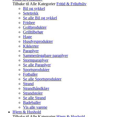
Tilbake til Alle Kategorier
Fritid & Friluftsliv
Bil og sykkel
Setetrekk
Se alle Bil og sykkel
Frisbee
Golfprodukter
Grilltilbehør
Hage
Husdyrsprodukter
Kikkerter
Paraplyer
Sammenleggbare paraplyer
Stormparaplyer
Se alle Paraplyer
Sportsprodukter
Fotballer
Se alle Sportsprodukter
Strand
Strandhåndklær
Strandstoler
Se alle Strand
Badeballer
Vis alle varene
Hjem & Hushold
Tilbake til Alle Kategorier
Hjem & Hushold