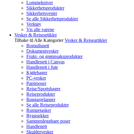
Lommekniver
Sikkerhetsprodukter
Sikkerhetsvester
Se alle Sikkerhetsprodukter
Verktøy
Vis alle varene
Vesker & Reiseartikler
Tilbake til Alle Kategorier
Vesker & Reiseartikler
Bomullsnett
Dokumentvesker
Frukt- og grønnsaksprodukter
Handlenett i Canvas
Handlenett i Jute
Kjølebager
PC-vesker
Papirposer
Reise/Sportsbager
Reiseprodukter
Baggasjelapper
Se alle Reiseprodukter
Rumpetasker
Ryggsekker
Sammenleggbare poser
Handlenett
Skuldervesker