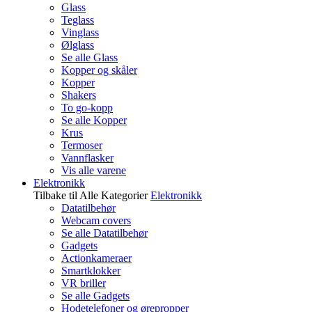
Glass
Teglass
Vinglass
Ølglass
Se alle Glass
Kopper og skåler
Kopper
Shakers
To go-kopp
Se alle Kopper
Krus
Termoser
Vannflasker
Vis alle varene
Elektronikk
Tilbake til Alle Kategorier
Elektronikk
Datatilbehør
Webcam covers
Se alle Datatilbehør
Gadgets
Actionkameraer
Smartklokker
VR briller
Se alle Gadgets
Hodetelefoner og ørepropper