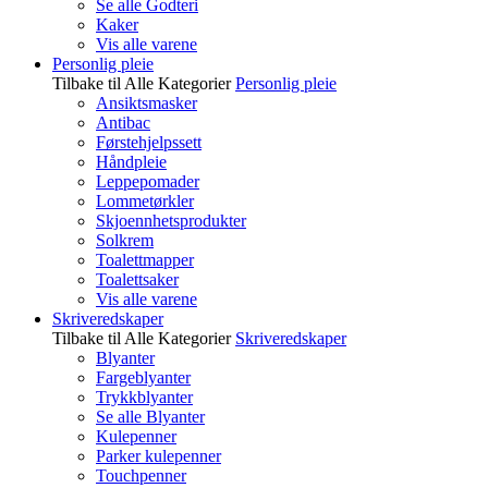
Se alle Godteri
Kaker
Vis alle varene
Personlig pleie
Tilbake til Alle Kategorier
Personlig pleie
Ansiktsmasker
Antibac
Førstehjelpssett
Håndpleie
Leppepomader
Lommetørkler
Skjoennhetsprodukter
Solkrem
Toalettmapper
Toalettsaker
Vis alle varene
Skriveredskaper
Tilbake til Alle Kategorier
Skriveredskaper
Blyanter
Fargeblyanter
Trykkblyanter
Se alle Blyanter
Kulepenner
Parker kulepenner
Touchpenner