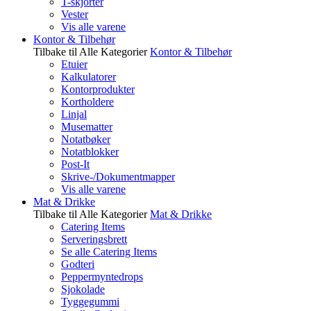
T-skjorter
Vester
Vis alle varene
Kontor & Tilbehør
Tilbake til Alle Kategorier
Kontor & Tilbehør
Etuier
Kalkulatorer
Kontorprodukter
Kortholdere
Linjal
Musematter
Notatbøker
Notatblokker
Post-It
Skrive-/Dokumentmapper
Vis alle varene
Mat & Drikke
Tilbake til Alle Kategorier
Mat & Drikke
Catering Items
Serveringsbrett
Se alle Catering Items
Godteri
Peppermyntedrops
Sjokolade
Tyggegummi