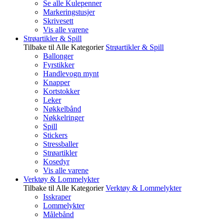
Se alle Kulepenner
Markeringstusjer
Skrivesett
Vis alle varene
Strøartikler & Spill
Tilbake til Alle Kategorier
Strøartikler & Spill
Ballonger
Fyrstikker
Handlevogn mynt
Knapper
Kortstokker
Leker
Nøkkelbånd
Nøkkelringer
Spill
Stickers
Stressballer
Strøartikler
Kosedyr
Vis alle varene
Verktøy & Lommelykter
Tilbake til Alle Kategorier
Verktøy & Lommelykter
Isskraper
Lommelykter
Målebånd