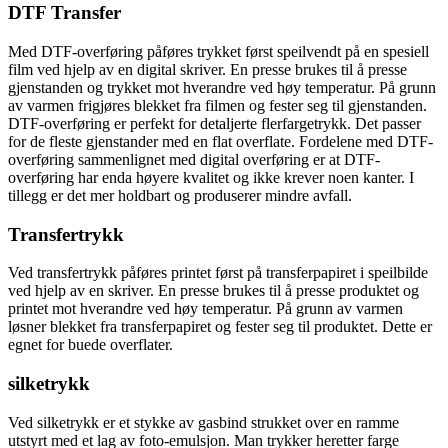
DTF Transfer
Med DTF-overføring påføres trykket først speilvendt på en spesiell
film ved hjelp av en digital skriver. En presse brukes til å presse
gjenstanden og trykket mot hverandre ved høy temperatur. På grunn
av varmen frigjøres blekket fra filmen og fester seg til gjenstanden.
DTF-overføring er perfekt for detaljerte flerfargetrykk. Det passer
for de fleste gjenstander med en flat overflate. Fordelene med DTF-
overføring sammenlignet med digital overføring er at DTF-
overføring har enda høyere kvalitet og ikke krever noen kanter. I
tillegg er det mer holdbart og produserer mindre avfall.
Transfertrykk
Ved transfertrykk påføres printet først på transferpapiret i speilbilde
ved hjelp av en skriver. En presse brukes til å presse produktet og
printet mot hverandre ved høy temperatur. På grunn av varmen
løsner blekket fra transferpapiret og fester seg til produktet. Dette er
egnet for buede overflater.
silketrykk
Ved silketrykk er et stykke av gasbind strukket over en ramme
utstyrt med et lag av foto-emulsjon. Man trykker heretter farge