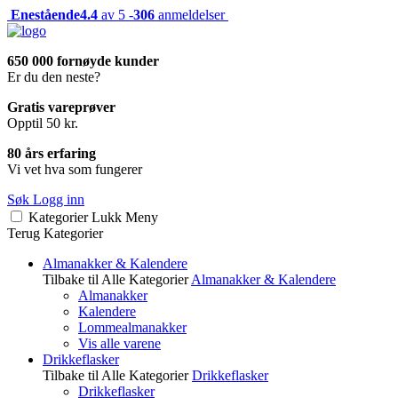
Enestående
4.4
av 5 -
306
anmeldelser
650 000 fornøyde kunder
Er du den neste?
Gratis vareprøver
Opptil 50 kr.
80 års erfaring
Vi vet hva som fungerer
Søk
Logg inn
Kategorier
Lukk
Meny
Terug
Kategorier
Almanakker & Kalendere
Tilbake til Alle Kategorier
Almanakker & Kalendere
Almanakker
Kalendere
Lommealmanakker
Vis alle varene
Drikkeflasker
Tilbake til Alle Kategorier
Drikkeflasker
Drikkeflasker