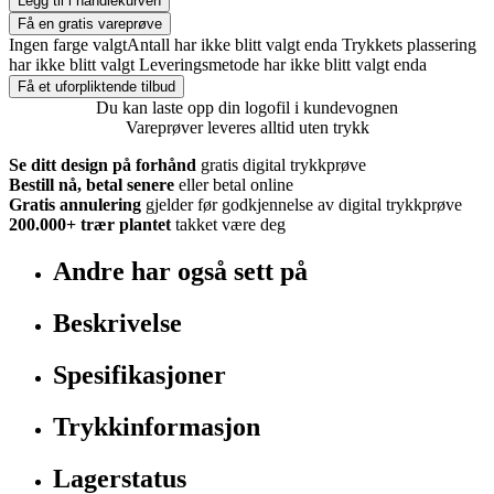
Legg til i handlekurven
Få en gratis vareprøve
Ingen farge valgt
Antall har ikke blitt valgt enda
Trykkets plassering
har ikke blitt valgt
Leveringsmetode har ikke blitt valgt enda
Få et uforpliktende tilbud
Du kan laste opp din logofil i kundevognen
Vareprøver leveres alltid uten trykk
Se ditt design på forhånd
gratis digital trykkprøve
Bestill nå, betal senere
eller betal online
Gratis annulering
gjelder før godkjennelse av digital trykkprøve
200.000+
trær plantet
takket være deg
Andre har også sett på
Beskrivelse
Spesifikasjoner
Trykkinformasjon
Lagerstatus