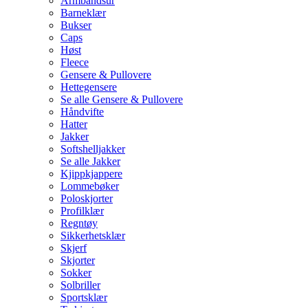
Armbåndsur
Barneklær
Bukser
Caps
Høst
Fleece
Gensere & Pullovere
Hettegensere
Se alle Gensere & Pullovere
Håndvifte
Hatter
Jakker
Softshelljakker
Se alle Jakker
Kjippkjappere
Lommebøker
Poloskjorter
Profilklær
Regntøy
Sikkerhetsklær
Skjerf
Skjorter
Sokker
Solbriller
Sportsklær