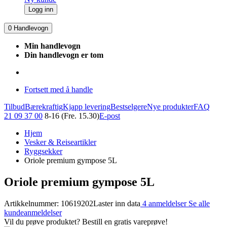
Logg inn
0
Handlevogn
Min handlevogn
Din handlevogn er tom
Fortsett med å handle
Tilbud
Bærekraftig
Kjapp levering
Bestselgere
Nye produkter
FAQ
21 09 37 00
8-16 (Fre. 15.30)
E-post
Hjem
Vesker & Reiseartikler
Ryggsekker
Oriole premium gympose 5L
Oriole premium gympose 5L
Artikkelnummer: 10619202
Laster inn data
4 anmeldelser
Se alle
kundeanmeldelser
Vil du prøve produktet? Bestill en gratis vareprøve!