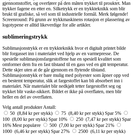
gjennomstoffet, og overfører på den måten trykket til prouktet. Man
trykker fagene en etter en. Silketrykk er en trykkteknikk som blir
brukt til grafiske, så vel som til industrielle formål. Merk følgende!
Screenround: På grunn av trykkmaskinens rotasjon er plassering av
logotypene er alltid likeverdige for alle artikler.
sublimeringstrykk
Sublimasjonstrykk er en trykkteknikk hvor et digitalt printet bilde
blir forgasset inn i materialet ved hjelp av en varmepresse. De
spesielle sublimasjonsfargestoffene har en spesiell kvalitet som
omformer dem fra en fast tilstand til en gass ved en gitt temperatur.
Dette skjer uten at de går gjennom en flytende tilstand.
Sublimasjonstrykk er bare mulig med polyester som åpner opp ved
en bestemt temperatur, slik at fargestoffet kan bli absorbert inn i
materialet. Når materialet blir nedkjølt tetter fargestoffet seg og
trykket blir vaske-sikkert. Bildet er ikke på overflaten, men blir
heller en del av overflaten.
Velg antall produkter
Antall:
50 (8,84 kr per stykk)
75 (8,40 kr per stykk)
Spar 5%
100 (8,00 kr per stykk)
Spar 10%
250 (7,47 kr per stykk)
Spar
16%
Mest populære
500 (7,00 kr per stykk)
Spar 21%
1000 (6,46 kr per stykk)
Spar 27%
2500 (6,11 kr per stykk)