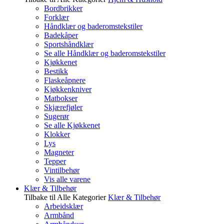
Bordbrikker
Forklær
Håndklær og baderomstekstiler
Badekåper
Sportshåndklær
Se alle Håndklær og baderomstekstiler
Kjøkkenet
Bestikk
Flaskeåpnere
Kjøkkenkniver
Matbokser
Skjærefjøler
Sugerør
Se alle Kjøkkenet
Klokker
Lys
Magneter
Tepper
Vintilbehør
Vis alle varene
Klær & Tilbehør
Tilbake til Alle Kategorier
Klær & Tilbehør
Arbeidsklær
Armbånd