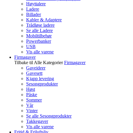
Høyttalere
Ladere
Billader
Kabler & Adaptere
Trådløse ladere
Se alle Ladere
Mobiltilbehør
Powerbanker
USB
Vis alle varene
Firmagaver
Tilbake til Alle Kategorier
Firmagaver
Gaveideer
Gavesett
Kjapp levering
Sesongprodukter
Høst
Påske
Sommer
Vår
Vinter
Se alle Sesongprodukter
Takkegaver
Vis alle varene
Fritid & Friluftsliv