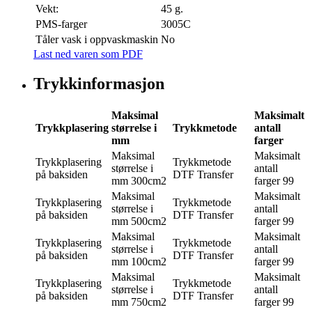
Vekt:
45 g.
PMS-farger
3005C
Tåler vask i oppvaskmaskin
No
Last ned varen som PDF
Trykkinformasjon
Maksimal
Maksimalt
Trykkplasering
størrelse i
Trykkmetode
antall
mm
farger
Maksimal
Maksimalt
Trykkplasering
Trykkmetode
størrelse i
antall
på baksiden
DTF Transfer
mm
300cm2
farger
99
Maksimal
Maksimalt
Trykkplasering
Trykkmetode
størrelse i
antall
på baksiden
DTF Transfer
mm
500cm2
farger
99
Maksimal
Maksimalt
Trykkplasering
Trykkmetode
størrelse i
antall
på baksiden
DTF Transfer
mm
100cm2
farger
99
Maksimal
Maksimalt
Trykkplasering
Trykkmetode
størrelse i
antall
på baksiden
DTF Transfer
mm
750cm2
farger
99