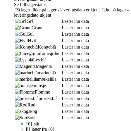
Se full lagerstatus
På lager
Ikke på lager - leveringsdato er kjent
Ikke på lager -
leveringsdato ukjent
Grå
Laster inn data
Grønn
Laster inn data
Gul
Laster inn data
Hvit
Laster inn data
Kongeblå
Laster inn data
Limegrønn
Laster inn data
Lys blå
Laster inn data
Magenta
Laster inn data
marineblå
Laster inn data
mørkelilla
Laster inn data
oransje
Laster inn data
Plomme
Laster inn data
prosessblå
Laster inn data
Rød
Laster inn data
skog
Laster inn data
Sort
Laster inn data
{0} stk
På lager fra {0}