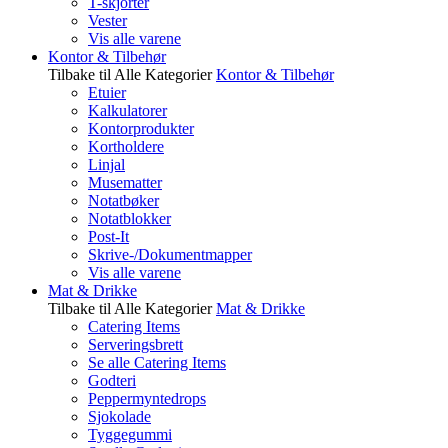
T-skjorter
Vester
Vis alle varene
Kontor & Tilbehør
Tilbake til Alle Kategorier
Kontor & Tilbehør
Etuier
Kalkulatorer
Kontorprodukter
Kortholdere
Linjal
Musematter
Notatbøker
Notatblokker
Post-It
Skrive-/Dokumentmapper
Vis alle varene
Mat & Drikke
Tilbake til Alle Kategorier
Mat & Drikke
Catering Items
Serveringsbrett
Se alle Catering Items
Godteri
Peppermyntedrops
Sjokolade
Tyggegummi