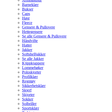
Armbåndsur
Barneklær
Bukser
Caps
Høst
Fleece
Gensere & Pullovere
Hettegensere
Se alle Gensere & Pullovere
Håndvifte
Hatter
Jakker
Softshelljakker
Se alle Jakker
Kjippkjappere
Lommebøker
Poloskjorter
Profilklær
Regntøy
Sikkerhetsklær
Skjerf
Skjorter
Sokker
Solbriller
Sportsklær