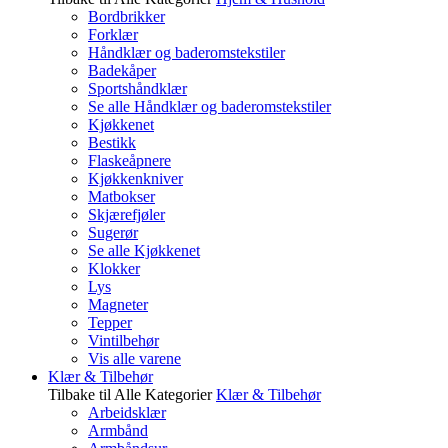
Bordbrikker
Forklær
Håndklær og baderomstekstiler
Badekåper
Sportshåndklær
Se alle Håndklær og baderomstekstiler
Kjøkkenet
Bestikk
Flaskeåpnere
Kjøkkenkniver
Matbokser
Skjærefjøler
Sugerør
Se alle Kjøkkenet
Klokker
Lys
Magneter
Tepper
Vintilbehør
Vis alle varene
Klær & Tilbehør
Tilbake til Alle Kategorier
Klær & Tilbehør
Arbeidsklær
Armbånd