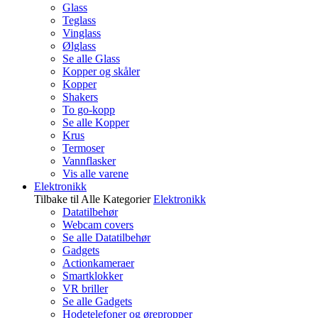
Glass
Teglass
Vinglass
Ølglass
Se alle Glass
Kopper og skåler
Kopper
Shakers
To go-kopp
Se alle Kopper
Krus
Termoser
Vannflasker
Vis alle varene
Elektronikk
Tilbake til Alle Kategorier
Elektronikk
Datatilbehør
Webcam covers
Se alle Datatilbehør
Gadgets
Actionkameraer
Smartklokker
VR briller
Se alle Gadgets
Hodetelefoner og ørepropper