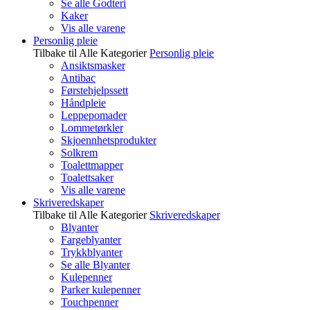
Se alle Godteri
Kaker
Vis alle varene
Personlig pleie
Tilbake til Alle Kategorier
Personlig pleie
Ansiktsmasker
Antibac
Førstehjelpssett
Håndpleie
Leppepomader
Lommetørkler
Skjoennhetsprodukter
Solkrem
Toalettmapper
Toalettsaker
Vis alle varene
Skriveredskaper
Tilbake til Alle Kategorier
Skriveredskaper
Blyanter
Fargeblyanter
Trykkblyanter
Se alle Blyanter
Kulepenner
Parker kulepenner
Touchpenner