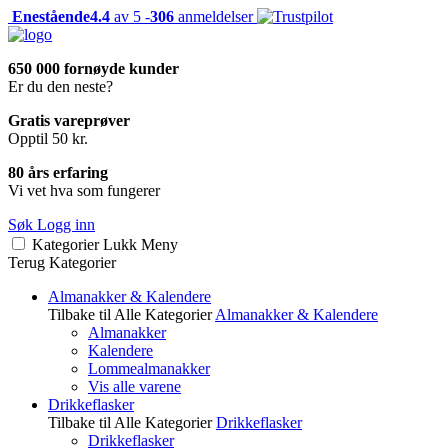
Enestående
4.4
av 5 -
306
anmeldelser
650 000 fornøyde kunder
Er du den neste?
Gratis vareprøver
Opptil 50 kr.
80 års erfaring
Vi vet hva som fungerer
Søk
Logg inn
Kategorier
Lukk
Meny
Terug
Kategorier
Almanakker & Kalendere
Tilbake til Alle Kategorier
Almanakker & Kalendere
Almanakker
Kalendere
Lommealmanakker
Vis alle varene
Drikkeflasker
Tilbake til Alle Kategorier
Drikkeflasker
Drikkeflasker