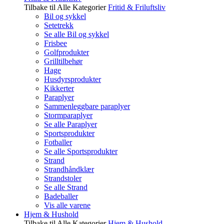
Tilbake til Alle Kategorier
Fritid & Friluftsliv
Bil og sykkel
Setetrekk
Se alle Bil og sykkel
Frisbee
Golfprodukter
Grilltilbehør
Hage
Husdyrsprodukter
Kikkerter
Paraplyer
Sammenleggbare paraplyer
Stormparaplyer
Se alle Paraplyer
Sportsprodukter
Fotballer
Se alle Sportsprodukter
Strand
Strandhåndklær
Strandstoler
Se alle Strand
Badeballer
Vis alle varene
Hjem & Hushold
Tilbake til Alle Kategorier
Hjem & Hushold