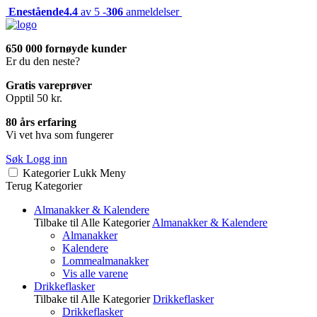
Enestående
4.4
av 5 -
306
anmeldelser
650 000 fornøyde kunder
Er du den neste?
Gratis vareprøver
Opptil 50 kr.
80 års erfaring
Vi vet hva som fungerer
Søk
Logg inn
Kategorier
Lukk
Meny
Terug
Kategorier
Almanakker & Kalendere
Tilbake til Alle Kategorier
Almanakker & Kalendere
Almanakker
Kalendere
Lommealmanakker
Vis alle varene
Drikkeflasker
Tilbake til Alle Kategorier
Drikkeflasker
Drikkeflasker