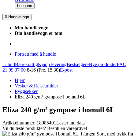
Logg inn
0
Handlevogn
Min handlevogn
Din handlevogn er tom
Fortsett med å handle
Tilbud
Bærekraftig
Kjapp levering
Bestselgere
Nye produkter
FAQ
21 09 37 00
8-16 (Fre. 15.30)
E-post
Hjem
Vesker & Reiseartikler
Ryggsekker
Eliza 240 g/m² gympose i bomull 6L
Eliza 240 g/m² gympose i bomull 6L
Artikkelnummer: 18985401
Laster inn data
Vil du teste produktet? Bestill en vareprøve!