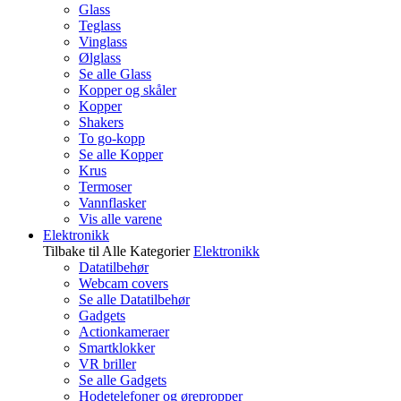
Glass
Teglass
Vinglass
Ølglass
Se alle Glass
Kopper og skåler
Kopper
Shakers
To go-kopp
Se alle Kopper
Krus
Termoser
Vannflasker
Vis alle varene
Elektronikk
Tilbake til Alle Kategorier
Elektronikk
Datatilbehør
Webcam covers
Se alle Datatilbehør
Gadgets
Actionkameraer
Smartklokker
VR briller
Se alle Gadgets
Hodetelefoner og ørepropper