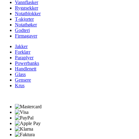
Vannflasker
Ryggsekker
Notatblokker
T-skjorter
Notatbøker
Godteri
Firmagaver
Jakker
Forklær
Paraplyer
Powerbanks
Handlenett
Glass
Gensere
Krus