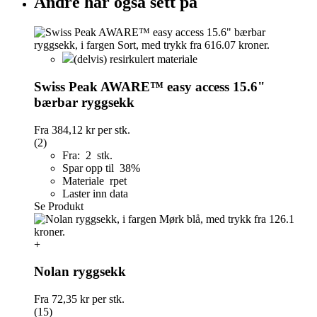
Andre har også sett på
(delvis) resirkulert materiale
Swiss Peak AWARE™ easy access 15.6"
bærbar ryggsekk
Fra
384,12 kr
per stk.
(2)
Fra: 2 stk.
Spar opp til 38%
Materiale rpet
Laster inn data
Se Produkt
+
Nolan ryggsekk
Fra
72,35 kr
per stk.
(15)