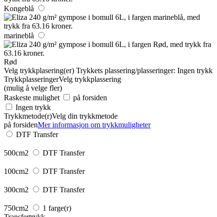
Kongeblå
marineblå
Rød
Velg trykkplasering(er)
Trykkets plassering/plasseringer:
Ingen trykk
Trykkplasseringer
Velg trykkplassering
(mulig å velge fler)
Raskeste mulighet
på forsiden
Ingen trykk
Trykkmetode(r)
Velg din trykkmetode
på forsiden
Mer informasjon om trykkmuligheter
DTF Transfer
500cm2
DTF Transfer
100cm2
DTF Transfer
300cm2
DTF Transfer
750cm2
1 farge(r)
Transfertrykk