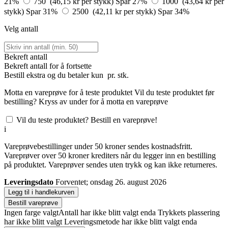
21%
750 (46,15 kr per stykk)
Spar 27%
1000 (43,64 kr per
stykk)
Spar 31%
2500 (42,11 kr per stykk)
Spar 34%
Velg antall
Bekreft antall
Bekreft antall for å fortsette
Bestill
ekstra og du betaler kun
pr. stk.
Motta en vareprøve for å teste produktet
Vil du teste produktet før
bestilling? Kryss av under for å motta en vareprøve
Vil du teste produktet? Bestill en vareprøve!
i
Vareprøvebestillinger under 50 kroner sendes kostnadsfritt.
Vareprøver over 50 kroner krediters når du legger inn en bestilling
på produktet. Vareprøver sendes uten trykk og kan ikke returneres.
Leveringsdato
Forventet; onsdag 26. august 2026
Legg til i handlekurven
Bestill vareprøve
Ingen farge valgt
Antall har ikke blitt valgt enda
Trykkets plassering
har ikke blitt valgt
Leveringsmetode har ikke blitt valgt enda