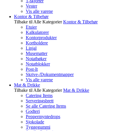
T-skjorter
Vester
Vis alle varene
Kontor & Tilbehør
Tilbake til Alle Kategorier
Kontor & Tilbehør
Etuier
Kalkulatorer
Kontorprodukter
Kortholdere
Linjal
Musematter
Notatbøker
Notatblokker
Post-It
Skrive-/Dokumentmapper
Vis alle varene
Mat & Drikke
Tilbake til Alle Kategorier
Mat & Drikke
Catering Items
Serveringsbrett
Se alle Catering Items
Godteri
Peppermyntedrops
Sjokolade
Tyggegummi