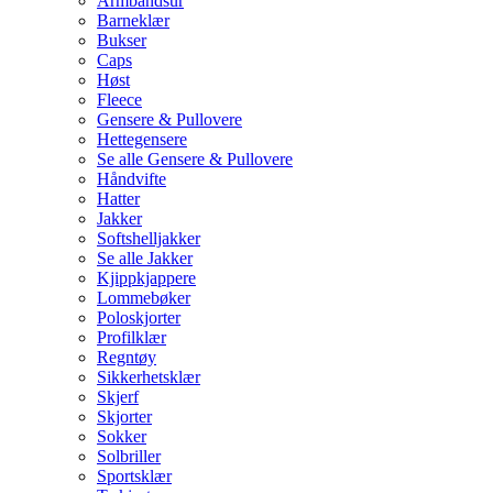
Armbåndsur
Barneklær
Bukser
Caps
Høst
Fleece
Gensere & Pullovere
Hettegensere
Se alle Gensere & Pullovere
Håndvifte
Hatter
Jakker
Softshelljakker
Se alle Jakker
Kjippkjappere
Lommebøker
Poloskjorter
Profilklær
Regntøy
Sikkerhetsklær
Skjerf
Skjorter
Sokker
Solbriller
Sportsklær