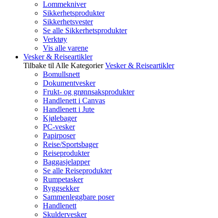
Lommekniver
Sikkerhetsprodukter
Sikkerhetsvester
Se alle Sikkerhetsprodukter
Verktøy
Vis alle varene
Vesker & Reiseartikler
Tilbake til Alle Kategorier
Vesker & Reiseartikler
Bomullsnett
Dokumentvesker
Frukt- og grønnsaksprodukter
Handlenett i Canvas
Handlenett i Jute
Kjølebager
PC-vesker
Papirposer
Reise/Sportsbager
Reiseprodukter
Baggasjelapper
Se alle Reiseprodukter
Rumpetasker
Ryggsekker
Sammenleggbare poser
Handlenett
Skuldervesker