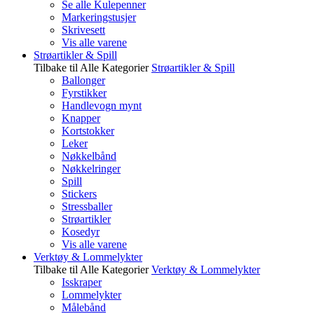
Se alle Kulepenner
Markeringstusjer
Skrivesett
Vis alle varene
Strøartikler & Spill
Tilbake til Alle Kategorier
Strøartikler & Spill
Ballonger
Fyrstikker
Handlevogn mynt
Knapper
Kortstokker
Leker
Nøkkelbånd
Nøkkelringer
Spill
Stickers
Stressballer
Strøartikler
Kosedyr
Vis alle varene
Verktøy & Lommelykter
Tilbake til Alle Kategorier
Verktøy & Lommelykter
Isskraper
Lommelykter
Målebånd