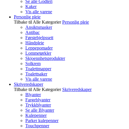
Se alle Godteri
Kaker
Vis alle varene
Personlig pleie
Tilbake til Alle Kategorier
Personlig pleie
Ansiktsmasker
Antibac
Førstehjelpssett
Håndpleie
Leppepomader
Lommetørkler
Skjoennhetsprodukter
Solkrem
Toalettmapper
Toalettsaker
Vis alle varene
Skriveredskaper
Tilbake til Alle Kategorier
Skriveredskaper
Blyanter
Fargeblyanter
Trykkblyanter
Se alle Blyanter
Kulepenner
Parker kulepenner
Touchpenner