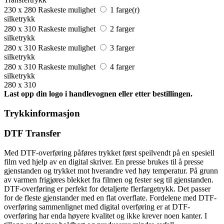
230 x 280
Raskeste mulighet
1 farge(r)
silketrykk
280 x 310
Raskeste mulighet
2 farger
silketrykk
280 x 310
Raskeste mulighet
3 farger
silketrykk
280 x 310
Raskeste mulighet
4 farger
silketrykk
280 x 310
Last opp din logo i handlevognen eller etter bestillingen.
Trykkinformasjon
DTF Transfer
Med DTF-overføring påføres trykket først speilvendt på en spesiell
film ved hjelp av en digital skriver. En presse brukes til å presse
gjenstanden og trykket mot hverandre ved høy temperatur. På grunn
av varmen frigjøres blekket fra filmen og fester seg til gjenstanden.
DTF-overføring er perfekt for detaljerte flerfargetrykk. Det passer
for de fleste gjenstander med en flat overflate. Fordelene med DTF-
overføring sammenlignet med digital overføring er at DTF-
overføring har enda høyere kvalitet og ikke krever noen kanter. I