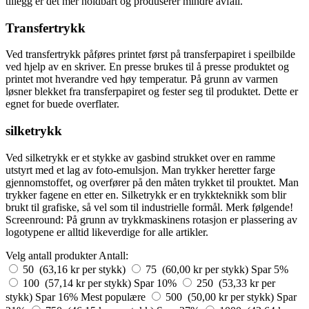
tillegg er det mer holdbart og produserer mindre avfall.
Transfertrykk
Ved transfertrykk påføres printet først på transferpapiret i speilbilde
ved hjelp av en skriver. En presse brukes til å presse produktet og
printet mot hverandre ved høy temperatur. På grunn av varmen
løsner blekket fra transferpapiret og fester seg til produktet. Dette er
egnet for buede overflater.
silketrykk
Ved silketrykk er et stykke av gasbind strukket over en ramme
utstyrt med et lag av foto-emulsjon. Man trykker heretter farge
gjennomstoffet, og overfører på den måten trykket til prouktet. Man
trykker fagene en etter en. Silketrykk er en trykkteknikk som blir
brukt til grafiske, så vel som til industrielle formål. Merk følgende!
Screenround: På grunn av trykkmaskinens rotasjon er plassering av
logotypene er alltid likeverdige for alle artikler.
Velg antall produkter
Antall:
50 (63,16 kr per stykk)
75 (60,00 kr per stykk)
Spar 5%
100 (57,14 kr per stykk)
Spar 10%
250 (53,33 kr per
stykk)
Spar 16%
Mest populære
500 (50,00 kr per stykk)
Spar