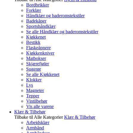
Bordbrikker
Forklær
Håndklær og baderomstekstiler
Badekåper
Sportshåndklær
Se alle Håndklær og baderomstekstiler
Kjøkkenet
Bestikk
Flaskeåpnere
Kjøkkenkniver
Matbokser
Skjærefjøler
Sugerør
Se alle Kjøkkenet
Klokker
Lys
Magneter
Tepper
Vintilbehør
Vis alle varene
Klær & Tilbehør
Tilbake til Alle Kategorier
Klær & Tilbehør
Arbeidsklær
Armbånd