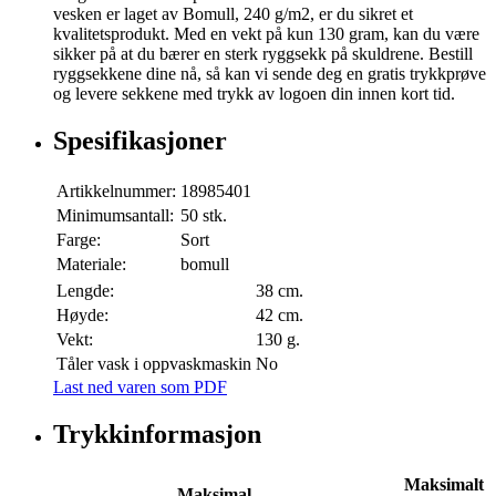
vesken er laget av Bomull, 240 g/m2, er du sikret et
kvalitetsprodukt. Med en vekt på kun 130 gram, kan du være
sikker på at du bærer en sterk ryggsekk på skuldrene. Bestill
ryggsekkene dine nå, så kan vi sende deg en gratis trykkprøve
og levere sekkene med trykk av logoen din innen kort tid.
Spesifikasjoner
Artikkelnummer:
18985401
Minimumsantall:
50 stk.
Farge:
Sort
Materiale:
bomull
Lengde:
38 cm.
Høyde:
42 cm.
Vekt:
130 g.
Tåler vask i oppvaskmaskin
No
Last ned varen som PDF
Trykkinformasjon
Maksimalt
Maksimal