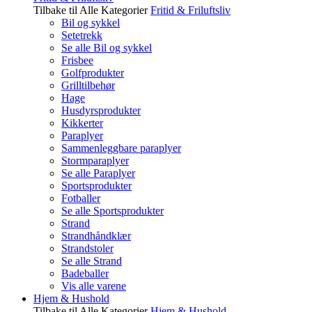
Tilbake til Alle Kategorier
Fritid & Friluftsliv
Bil og sykkel
Setetrekk
Se alle Bil og sykkel
Frisbee
Golfprodukter
Grilltilbehør
Hage
Husdyrsprodukter
Kikkerter
Paraplyer
Sammenleggbare paraplyer
Stormparaplyer
Se alle Paraplyer
Sportsprodukter
Fotballer
Se alle Sportsprodukter
Strand
Strandhåndklær
Strandstoler
Se alle Strand
Badeballer
Vis alle varene
Hjem & Hushold
Tilbake til Alle Kategorier
Hjem & Hushold