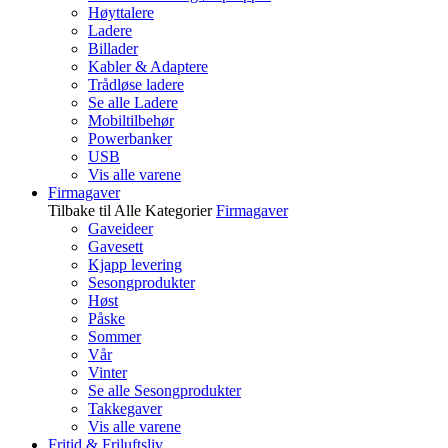
Høyttalere
Ladere
Billader
Kabler & Adaptere
Trådløse ladere
Se alle Ladere
Mobiltilbehør
Powerbanker
USB
Vis alle varene
Firmagaver
Tilbake til Alle Kategorier
Firmagaver
Gaveideer
Gavesett
Kjapp levering
Sesongprodukter
Høst
Påske
Sommer
Vår
Vinter
Se alle Sesongprodukter
Takkegaver
Vis alle varene
Fritid & Friluftsliv