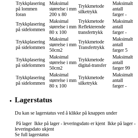
Trykkplasering
Maksimal
Maksimalt
Trykkmetode
på lommen
størrelse i mm
antall
silketrykk
foran
200 x 80
farger
-
Maksimal
Trykkmetode
Maksimalt
Trykkplasering
størrelse i mm
Reflekterende
antall
på sidelommen
80 x 100
transfertrykk
farger
-
Maksimal
Maksimalt
Trykkplasering
Trykkmetode
størrelse i mm
antall
på sidelommen
Transfertrykk
50cm2
farger
5
Maksimal
Maksimalt
Trykkplasering
Trykkmetode
størrelse i mm
antall
på sidelommen
digital-transfer
50cm2
farger
99
Maksimal
Maksimalt
Trykkplasering
Trykkmetode
størrelse i mm
antall
på sidelommen
silketrykk
80 x 100
farger
-
Lagerstatus
Du kan se lagerstatus ved å klikke på knappen under
På lager
Ikke på lager - leveringsdato er kjent
Ikke på lager -
leveringsdato ukjent
Se full lagerstatus