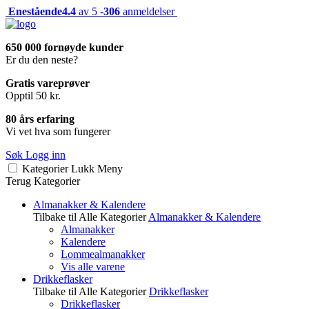
Enestående
4.4
av 5 -
306
anmeldelser
650 000 fornøyde kunder
Er du den neste?
Gratis vareprøver
Opptil 50 kr.
80 års erfaring
Vi vet hva som fungerer
Søk
Logg inn
Kategorier
Lukk
Meny
Terug
Kategorier
Almanakker & Kalendere
Tilbake til Alle Kategorier
Almanakker & Kalendere
Almanakker
Kalendere
Lommealmanakker
Vis alle varene
Drikkeflasker
Tilbake til Alle Kategorier
Drikkeflasker
Drikkeflasker