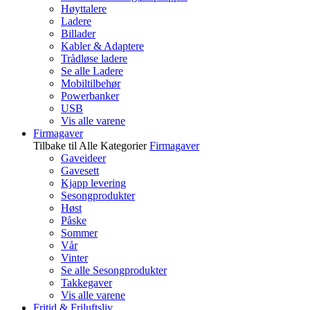
Høyttalere
Ladere
Billader
Kabler & Adaptere
Trådløse ladere
Se alle Ladere
Mobiltilbehør
Powerbanker
USB
Vis alle varene
Firmagaver
Tilbake til Alle Kategorier
Firmagaver
Gaveideer
Gavesett
Kjapp levering
Sesongprodukter
Høst
Påske
Sommer
Vår
Vinter
Se alle Sesongprodukter
Takkegaver
Vis alle varene
Fritid & Friluftsliv