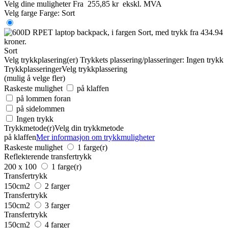
Velg dine muligheter
Fra
255,85 kr
ekskl. MVA
Velg farge
Farge:
Sort
Sort
Velg trykkplasering(er)
Trykkets plassering/plasseringer:
Ingen trykk
Trykkplasseringer
Velg trykkplassering
(mulig å velge fler)
Raskeste mulighet
på klaffen
på lommen foran
på sidelommen
Ingen trykk
Trykkmetode(r)
Velg din trykkmetode
på klaffen
Mer informasjon om trykkmuligheter
Raskeste mulighet
1 farge(r)
Reflekterende transfertrykk
200 x 100
1 farge(r)
Transfertrykk
150cm2
2 farger
Transfertrykk
150cm2
3 farger
Transfertrykk
150cm2
4 farger