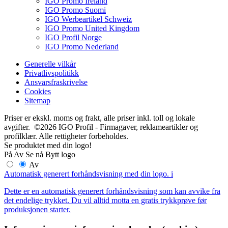
IGO Promo Ireland
IGO Promo Suomi
IGO Werbeartikel Schweiz
IGO Promo United Kingdom
IGO Profil Norge
IGO Promo Nederland
Generelle vilkår
Privatlivspolitikk
Ansvarsfraskrivelse
Cookies
Sitemap
Priser er ekskl. moms og frakt, alle priser inkl. toll og lokale
avgifter. ©2026 IGO Profil - Firmagaver, reklameartikler og
profilklær. Alle rettigheter forbeholdes.
Se produktet med din logo!
På
Av
Se nå
Bytt logo
Av
Automatisk generert forhåndsvisning med din logo.
i
Dette er en automatisk generert forhåndsvisning som kan avvike fra
det endelige trykket. Du vil alltid motta en gratis trykkprøve før
produksjonen starter.