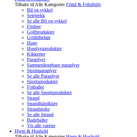
Tilbake til Alle Kategorier
Fritid & Friluftsliv
Bil og sykkel
Setetrekk
Se alle Bil og sykkel
Frisbee
Golfprodukter
Grilltilbehør
Hage
Husdyrsprodukter
Kikkerter
Paraplyer
Sammenleggbare paraplyer
Stormparaplyer
Se alle Paraplyer
Sportsprodukter
Fotballer
Se alle Sportsprodukter
Strand
Strandhåndklær
Strandstoler
Se alle Strand
Badeballer
Vis alle varene
Hjem & Hushold
Tilbake til Alle Kategorier
Hjem & Hushold