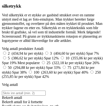
silketrykk
Ved silketrykk er et stykke av gasbind strukket over en ramme
utstyrt med et lag av foto-emulsjon. Man trykker heretter farge
gjennomstoffet, og overfører på den måten trykket til prouktet. Man
trykker fagene en etter en. Silketrykk er en trykkteknikk som blir
brukt til grafiske, så vel som til industrielle formål. Merk følgende!
Screenround: På grunn av trykkmaskinens rotasjon er plassering av
logotypene er alltid likeverdige for alle artikler.
Velg antall produkter
Antall:
2 (434,94 kr per stykk)
3 (404,60 kr per stykk)
Spar 7%
5 (386,62 kr per stykk)
Spar 12%
10 (355,06 kr per stykk)
Spar 19%
Mest populære
25 (322,18 kr per stykk)
Spar 26%
50 (294,88 kr per stykk)
Spar 33%
75 (271,84 kr per
stykk)
Spar 38%
100 (263,60 kr per stykk)
Spar 40%
250
(255,85 kr per stykk)
Spar 42%
Velg antall
Bekreft antall
Bekreft antall for å fortsette