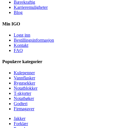
Bærekraftig
Karrieremuligheter
Blog
Min IGO
Logg inn
Bestillingsinformasjon
Kontakt
FAQ
Populære kategorier
Kulepenner
Vannflasker
Ryggsekker
Notatblokker
T-skjorter
Notatbøker
Godteri
Firmagaver
Jakker
Forklær