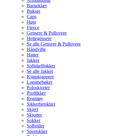
Armbåndsur
Barneklær
Bukser
Caps
Høst
Fleece
Gensere & Pullovere
Hettegensere
Se alle Gensere & Pullovere
Håndvifte
Hatter
Jakker
Softshelljakker
Se alle Jakker
Kjippkjappere
Lommebøker
Poloskjorter
Profilklær
Regntøy
Sikkerhetsklær
Skjerf
Skjorter
Sokker
Solbriller
Sportsklær