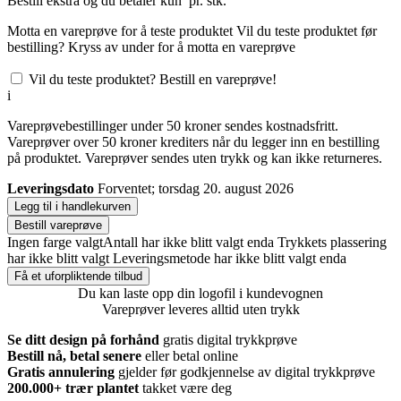
Bestill
ekstra og du betaler kun
pr. stk.
Motta en vareprøve for å teste produktet
Vil du teste produktet før
bestilling? Kryss av under for å motta en vareprøve
Vil du teste produktet? Bestill en vareprøve!
i
Vareprøvebestillinger under 50 kroner sendes kostnadsfritt.
Vareprøver over 50 kroner krediters når du legger inn en bestilling
på produktet. Vareprøver sendes uten trykk og kan ikke returneres.
Leveringsdato
Forventet; torsdag 20. august 2026
Legg til i handlekurven
Bestill vareprøve
Ingen farge valgt
Antall har ikke blitt valgt enda
Trykkets plassering
har ikke blitt valgt
Leveringsmetode har ikke blitt valgt enda
Få et uforpliktende tilbud
Du kan laste opp din logofil i kundevognen
Vareprøver leveres alltid uten trykk
Se ditt design på forhånd
gratis digital trykkprøve
Bestill nå, betal senere
eller betal online
Gratis annulering
gjelder før godkjennelse av digital trykkprøve
200.000+
trær plantet
takket være deg