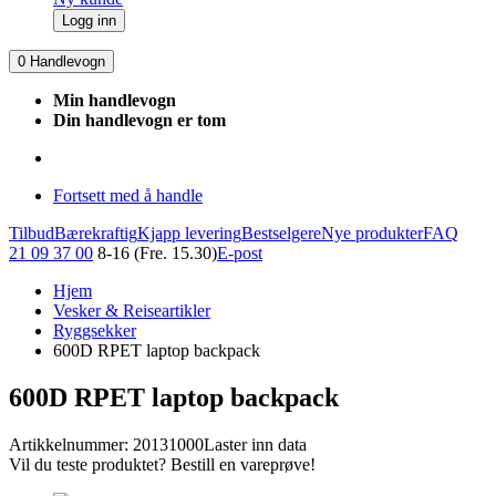
Logg inn
0
Handlevogn
Min handlevogn
Din handlevogn er tom
Fortsett med å handle
Tilbud
Bærekraftig
Kjapp levering
Bestselgere
Nye produkter
FAQ
21 09 37 00
8-16 (Fre. 15.30)
E-post
Hjem
Vesker & Reiseartikler
Ryggsekker
600D RPET laptop backpack
600D RPET laptop backpack
Artikkelnummer: 20131000
Laster inn data
Vil du teste produktet? Bestill en vareprøve!