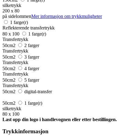
silketrykk
200 x 80
på sidelommen
Mer informasjon om trykkmuligheter
1 farge(r)
Reflekterende transfertrykk
80 x 100
1 farge(r)
Transfertrykk
50cm2
2 farger
Transfertrykk
50cm2
3 farger
Transfertrykk
50cm2
4 farger
Transfertrykk
50cm2
5 farger
Transfertrykk
50cm2
digital-transfer
50cm2
1 farge(r)
silketrykk
80 x 100
Last opp din logo i handlevognen eller etter bestillingen.
Trykkinformasjon