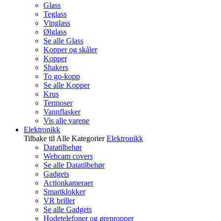
Glass
Teglass
Vinglass
Ølglass
Se alle Glass
Kopper og skåler
Kopper
Shakers
To go-kopp
Se alle Kopper
Krus
Termoser
Vannflasker
Vis alle varene
Elektronikk
Tilbake til Alle Kategorier
Elektronikk
Datatilbehør
Webcam covers
Se alle Datatilbehør
Gadgets
Actionkameraer
Smartklokker
VR briller
Se alle Gadgets
Hodetelefoner og ørepropper