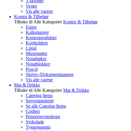
T-skjorter
Vester
Vis alle varene
Kontor & Tilbehør
Tilbake til Alle Kategorier
Kontor & Tilbehør
Etuier
Kalkulatorer
Kontorprodukter
Kortholdere
Linjal
Musematter
Notatbøker
Notatblokker
Post-It
Skrive-/Dokumentmapper
Vis alle varene
Mat & Drikke
Tilbake til Alle Kategorier
Mat & Drikke
Catering Items
Serveringsbrett
Se alle Catering Items
Godteri
Peppermyntedrops
Sjokolade
Tyggegummi