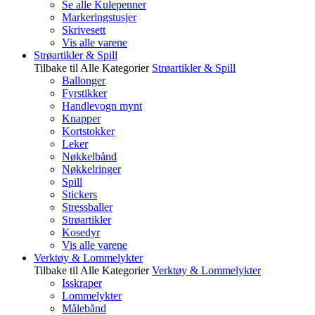
Se alle Kulepenner
Markeringstusjer
Skrivesett
Vis alle varene
Strøartikler & Spill
Tilbake til Alle Kategorier
Strøartikler & Spill
Ballonger
Fyrstikker
Handlevogn mynt
Knapper
Kortstokker
Leker
Nøkkelbånd
Nøkkelringer
Spill
Stickers
Stressballer
Strøartikler
Kosedyr
Vis alle varene
Verktøy & Lommelykter
Tilbake til Alle Kategorier
Verktøy & Lommelykter
Isskraper
Lommelykter
Målebånd