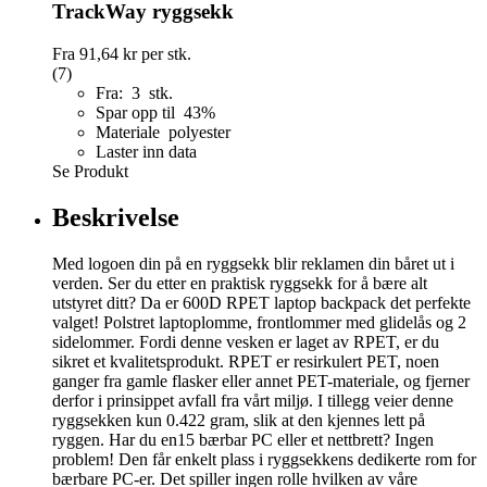
TrackWay ryggsekk
Fra
91,64 kr
per stk.
(7)
Fra: 3 stk.
Spar opp til 43%
Materiale polyester
Laster inn data
Se Produkt
Beskrivelse
Med logoen din på en ryggsekk blir reklamen din båret ut i
verden. Ser du etter en praktisk ryggsekk for å bære alt
utstyret ditt? Da er 600D RPET laptop backpack det perfekte
valget! Polstret laptoplomme, frontlommer med glidelås og 2
sidelommer. Fordi denne vesken er laget av RPET, er du
sikret et kvalitetsprodukt. RPET er resirkulert PET, noen
ganger fra gamle flasker eller annet PET-materiale, og fjerner
derfor i prinsippet avfall fra vårt miljø. I tillegg veier denne
ryggsekken kun 0.422 gram, slik at den kjennes lett på
ryggen. Har du en15 bærbar PC eller et nettbrett? Ingen
problem! Den får enkelt plass i ryggsekkens dedikerte rom for
bærbare PC-er. Det spiller ingen rolle hvilken av våre