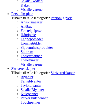
Se alle Godteri
Kaker
Vis alle varene
Personlig pleie
Tilbake til Alle Kategorier
Personlig pleie
Ansiktsmasker
Antibac
Førstehjelpssett
Håndpleie
Leppepomader
Lommetørkler
Skjoennhetsprodukter
Solkrem
Toalettmapper
Toalettsaker
Vis alle varene
Skriveredskaper
Tilbake til Alle Kategorier
Skriveredskaper
Blyanter
Fargeblyanter
Trykkblyanter
Se alle Blyanter
Kulepenner
Parker kulepenner
Touchpenner