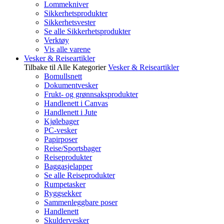
Lommekniver
Sikkerhetsprodukter
Sikkerhetsvester
Se alle Sikkerhetsprodukter
Verktøy
Vis alle varene
Vesker & Reiseartikler
Tilbake til Alle Kategorier
Vesker & Reiseartikler
Bomullsnett
Dokumentvesker
Frukt- og grønnsaksprodukter
Handlenett i Canvas
Handlenett i Jute
Kjølebager
PC-vesker
Papirposer
Reise/Sportsbager
Reiseprodukter
Baggasjelapper
Se alle Reiseprodukter
Rumpetasker
Ryggsekker
Sammenleggbare poser
Handlenett
Skuldervesker