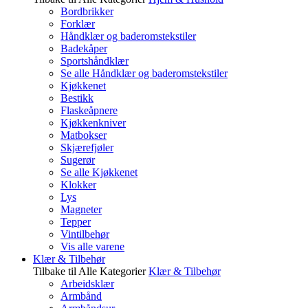
Bordbrikker
Forklær
Håndklær og baderomstekstiler
Badekåper
Sportshåndklær
Se alle Håndklær og baderomstekstiler
Kjøkkenet
Bestikk
Flaskeåpnere
Kjøkkenkniver
Matbokser
Skjærefjøler
Sugerør
Se alle Kjøkkenet
Klokker
Lys
Magneter
Tepper
Vintilbehør
Vis alle varene
Klær & Tilbehør
Tilbake til Alle Kategorier
Klær & Tilbehør
Arbeidsklær
Armbånd