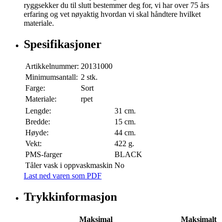
ryggsekker du til slutt bestemmer deg for, vi har over 75 års
erfaring og vet nøyaktig hvordan vi skal håndtere hvilket
materiale.
Spesifikasjoner
Artikkelnummer:
20131000
Minimumsantall:
2 stk.
Farge:
Sort
Materiale:
rpet
Lengde:
31 cm.
Bredde:
15 cm.
Høyde:
44 cm.
Vekt:
422 g.
PMS-farger
BLACK
Tåler vask i oppvaskmaskin
No
Last ned varen som PDF
Trykkinformasjon
Maksimal
Maksimalt