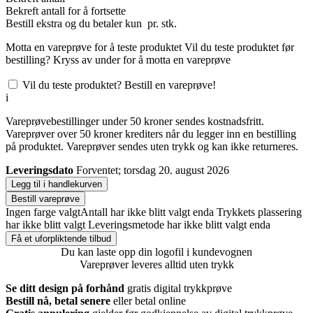
Bekreft antall for å fortsette
Bestill
ekstra og du betaler kun
pr. stk.
Motta en vareprøve for å teste produktet
Vil du teste produktet før
bestilling? Kryss av under for å motta en vareprøve
Vil du teste produktet? Bestill en vareprøve!
i
Vareprøvebestillinger under 50 kroner sendes kostnadsfritt.
Vareprøver over 50 kroner krediters når du legger inn en bestilling
på produktet. Vareprøver sendes uten trykk og kan ikke returneres.
Leveringsdato
Forventet; torsdag 20. august 2026
Legg til i handlekurven
Bestill vareprøve
Ingen farge valgt
Antall har ikke blitt valgt enda
Trykkets plassering
har ikke blitt valgt
Leveringsmetode har ikke blitt valgt enda
Få et uforpliktende tilbud
Du kan laste opp din logofil i kundevognen
Vareprøver leveres alltid uten trykk
Se ditt design på forhånd
gratis digital trykkprøve
Bestill nå, betal senere
eller betal online