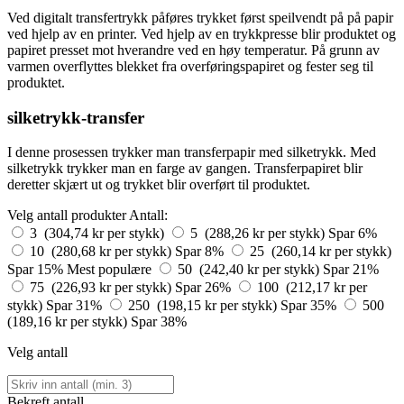
Ved digitalt transfertrykk påføres trykket først speilvendt på på papir
ved hjelp av en printer. Ved hjelp av en trykkpresse blir produktet og
papiret presset mot hverandre ved en høy temperatur. På grunn av
varmen overflyttes blekket fra overføringspapiret og fester seg til
produktet.
silketrykk-transfer
I denne prosessen trykker man transferpapir med silketrykk. Med
silketrykk trykker man en farge av gangen. Transferpapiret blir
deretter skjært ut og trykket blir overført til produktet.
Velg antall produkter
Antall:
3 (304,74 kr per stykk)
5 (288,26 kr per stykk)
Spar 6%
10 (280,68 kr per stykk)
Spar 8%
25 (260,14 kr per stykk)
Spar 15%
Mest populære
50 (242,40 kr per stykk)
Spar 21%
75 (226,93 kr per stykk)
Spar 26%
100 (212,17 kr per
stykk)
Spar 31%
250 (198,15 kr per stykk)
Spar 35%
500
(189,16 kr per stykk)
Spar 38%
Velg antall
Bekreft antall