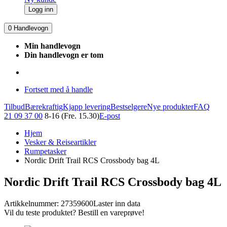
Logg inn
0
Handlevogn
Min handlevogn
Din handlevogn er tom
Fortsett med å handle
Tilbud
Bærekraftig
Kjapp levering
Bestselgere
Nye produkter
FAQ
21 09 37 00
8-16 (Fre. 15.30)
E-post
Hjem
Vesker & Reiseartikler
Rumpetasker
Nordic Drift Trail RCS Crossbody bag 4L
Nordic Drift Trail RCS Crossbody bag 4L
Artikkelnummer: 27359600
Laster inn data
Vil du teste produktet? Bestill en vareprøve!