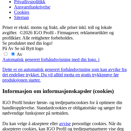
Privatlivspolitikk
Ansvarsfraskrivelse
Cookies
Sitemap
Priser er ekskl. moms og frakt, alle priser inkl. toll og lokale
avgifter. ©2026 IGO Profil - Firmagaver, reklameartikler og
profilklær. Alle rettigheter forbeholdes.
Se produktet med din logo!
På
Av
Se nå
Bytt logo
Av
Automatisk generert forhåndsvisning med din logo.
i
Dette er en automatisk generert forhåndsvisning som kan avvike fra
det endelige trykket. Du vil alltid motta en gratis trykkprøve før
produksjonen starter.
Informasjon om informasjonskapsler (cookies)
IGO Profil bruker første- og tredjepartscookies for å optimere din
handleopplevelse. Standardcookies er obligatoriske og sørger for
nødvendige funksjoner på nettsiden.
Du kan velge å akseptere eller
avvise
personlige cookies. Når du
aksepterer cookies, kan IGO Profil og tredjepartspartnere vise deg