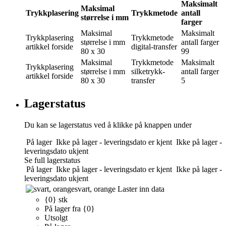
Maksimalt
Maksimal
Trykkplasering
Trykkmetode
antall
størrelse i mm
farger
Maksimal
Maksimalt
Trykkplasering
Trykkmetode
størrelse i mm
antall farger
artikkel forside
digital-transfer
80 x 30
99
Maksimal
Trykkmetode
Maksimalt
Trykkplasering
størrelse i mm
silketrykk-
antall farger
artikkel forside
80 x 30
transfer
5
Lagerstatus
Du kan se lagerstatus ved å klikke på knappen under
På lager
Ikke på lager - leveringsdato er kjent
Ikke på lager -
leveringsdato ukjent
Se full lagerstatus
På lager
Ikke på lager - leveringsdato er kjent
Ikke på lager -
leveringsdato ukjent
svart, orange
Laster inn data
{0} stk
På lager fra {0}
Utsolgt