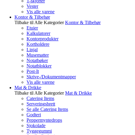
T-skjorter
Vester
Vis alle varene
Kontor & Tilbehør
Tilbake til Alle Kategorier
Kontor & Tilbehør
Etuier
Kalkulatorer
Kontorprodukter
Kortholdere
Linjal
Musematter
Notatbøker
Notatblokker
Post-It
Skrive-/Dokumentmapper
Vis alle varene
Mat & Drikke
Tilbake til Alle Kategorier
Mat & Drikke
Catering Items
Serveringsbrett
Se alle Catering Items
Godteri
Peppermyntedrops
Sjokolade
Tyggegummi