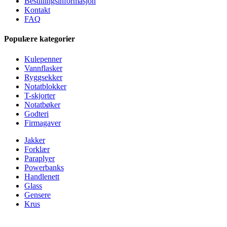
Bestillingsinformasjon
Kontakt
FAQ
Populære kategorier
Kulepenner
Vannflasker
Ryggsekker
Notatblokker
T-skjorter
Notatbøker
Godteri
Firmagaver
Jakker
Forklær
Paraplyer
Powerbanks
Handlenett
Glass
Gensere
Krus