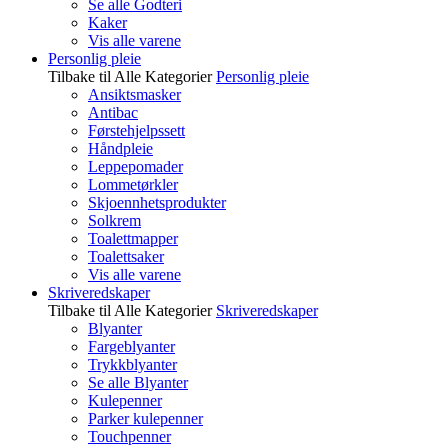
Se alle Godteri
Kaker
Vis alle varene
Personlig pleie
Tilbake til Alle Kategorier
Personlig pleie
Ansiktsmasker
Antibac
Førstehjelpssett
Håndpleie
Leppepomader
Lommetørkler
Skjoennhetsprodukter
Solkrem
Toalettmapper
Toalettsaker
Vis alle varene
Skriveredskaper
Tilbake til Alle Kategorier
Skriveredskaper
Blyanter
Fargeblyanter
Trykkblyanter
Se alle Blyanter
Kulepenner
Parker kulepenner
Touchpenner