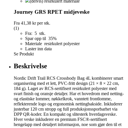
(delvis) resirkulert materiale
Journey GRS RPET midjeveske
Fra
41,38 kr
per stk.
(1)
Fra: 5 stk.
Spar opp til 35%
Materiale resirkulert polyester
Laster inn data
Se Produkt
Beskrivelse
Nordic Drift Trail RCS Crossbody Bag 4L kombinerer smart
organisering med et lett, PVC-fritt design (21 × 8 × 22 cm,
184 g). Laget av RCS-sertifisert resirkulert polyester med
svart finish og oransje detaljer. Har et hovedrom med netting-
og elastiske lommer, nøkkelkrok, vanntett frontlomme,
reflekterende logo og ergonomisk nettingbakside. Inkluderer
justerbar 120 cm stropp og full produksjonssporbarhet via
DPP QR-koder. En kompakt og slitesterk hverdagsveske.
Hver veske inkluderer en premium FSC®-sertifisert
hengelapp med detaljert informasjon, noe som gjør den til et