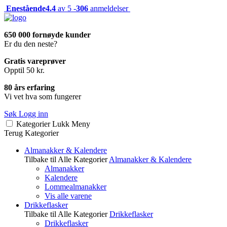
Enestående
4.4
av 5 -
306
anmeldelser
650 000 fornøyde kunder
Er du den neste?
Gratis vareprøver
Opptil 50 kr.
80 års erfaring
Vi vet hva som fungerer
Søk
Logg inn
Kategorier
Lukk
Meny
Terug
Kategorier
Almanakker & Kalendere
Tilbake til Alle Kategorier
Almanakker & Kalendere
Almanakker
Kalendere
Lommealmanakker
Vis alle varene
Drikkeflasker
Tilbake til Alle Kategorier
Drikkeflasker
Drikkeflasker