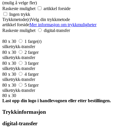
(mulig å velge fler)
Raskeste mulighet
artikkel forside
Ingen trykk
Trykkmetode(r)
Velg din trykkmetode
artikkel forside
Mer informasjon om trykkmuligheter
Raskeste mulighet
digital-transfer
80 x 30
1 farge(r)
silketrykk-transfer
80 x 30
2 farger
silketrykk-transfer
80 x 30
3 farger
silketrykk-transfer
80 x 30
4 farger
silketrykk-transfer
80 x 30
5 farger
silketrykk-transfer
80 x 30
Last opp din logo i handlevognen eller etter bestillingen.
Trykkinformasjon
digital-transfer