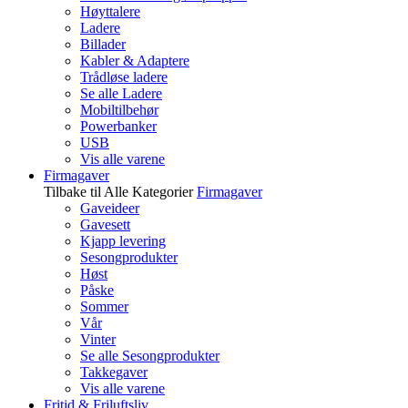
Høyttalere
Ladere
Billader
Kabler & Adaptere
Trådløse ladere
Se alle Ladere
Mobiltilbehør
Powerbanker
USB
Vis alle varene
Firmagaver
Tilbake til Alle Kategorier
Firmagaver
Gaveideer
Gavesett
Kjapp levering
Sesongprodukter
Høst
Påske
Sommer
Vår
Vinter
Se alle Sesongprodukter
Takkegaver
Vis alle varene
Fritid & Friluftsliv