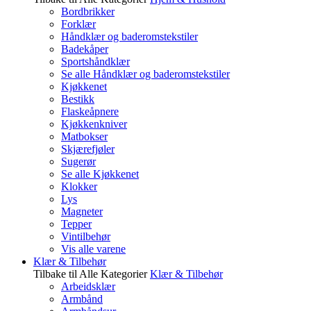
Bordbrikker
Forklær
Håndklær og baderomstekstiler
Badekåper
Sportshåndklær
Se alle Håndklær og baderomstekstiler
Kjøkkenet
Bestikk
Flaskeåpnere
Kjøkkenkniver
Matbokser
Skjærefjøler
Sugerør
Se alle Kjøkkenet
Klokker
Lys
Magneter
Tepper
Vintilbehør
Vis alle varene
Klær & Tilbehør
Tilbake til Alle Kategorier
Klær & Tilbehør
Arbeidsklær
Armbånd