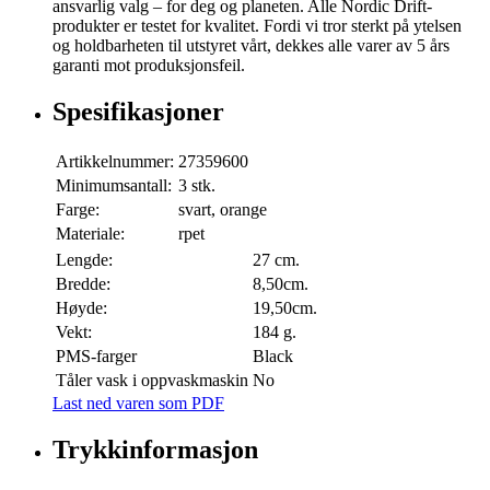
ansvarlig valg – for deg og planeten. Alle Nordic Drift-
produkter er testet for kvalitet. Fordi vi tror sterkt på ytelsen
og holdbarheten til utstyret vårt, dekkes alle varer av 5 års
garanti mot produksjonsfeil.
Spesifikasjoner
Artikkelnummer:
27359600
Minimumsantall:
3 stk.
Farge:
svart, orange
Materiale:
rpet
Lengde:
27 cm.
Bredde:
8,50cm.
Høyde:
19,50cm.
Vekt:
184 g.
PMS-farger
Black
Tåler vask i oppvaskmaskin
No
Last ned varen som PDF
Trykkinformasjon