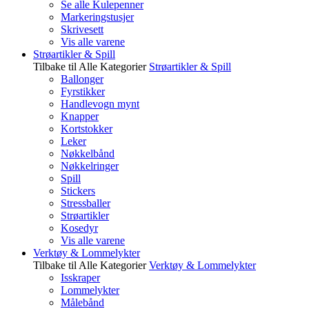
Se alle Kulepenner
Markeringstusjer
Skrivesett
Vis alle varene
Strøartikler & Spill
Tilbake til Alle Kategorier
Strøartikler & Spill
Ballonger
Fyrstikker
Handlevogn mynt
Knapper
Kortstokker
Leker
Nøkkelbånd
Nøkkelringer
Spill
Stickers
Stressballer
Strøartikler
Kosedyr
Vis alle varene
Verktøy & Lommelykter
Tilbake til Alle Kategorier
Verktøy & Lommelykter
Isskraper
Lommelykter
Målebånd