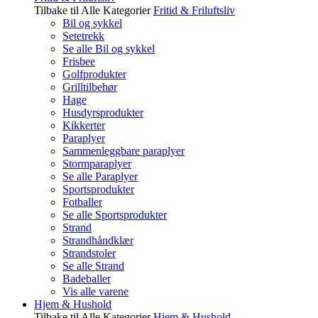
Tilbake til Alle Kategorier
Fritid & Friluftsliv
Bil og sykkel
Setetrekk
Se alle Bil og sykkel
Frisbee
Golfprodukter
Grilltilbehør
Hage
Husdyrsprodukter
Kikkerter
Paraplyer
Sammenleggbare paraplyer
Stormparaplyer
Se alle Paraplyer
Sportsprodukter
Fotballer
Se alle Sportsprodukter
Strand
Strandhåndklær
Strandstoler
Se alle Strand
Badeballer
Vis alle varene
Hjem & Hushold
Tilbake til Alle Kategorier
Hjem & Hushold