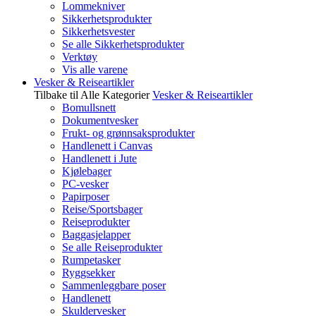
Lommekniver
Sikkerhetsprodukter
Sikkerhetsvester
Se alle Sikkerhetsprodukter
Verktøy
Vis alle varene
Vesker & Reiseartikler
Tilbake til Alle Kategorier
Vesker & Reiseartikler
Bomullsnett
Dokumentvesker
Frukt- og grønnsaksprodukter
Handlenett i Canvas
Handlenett i Jute
Kjølebager
PC-vesker
Papirposer
Reise/Sportsbager
Reiseprodukter
Baggasjelapper
Se alle Reiseprodukter
Rumpetasker
Ryggsekker
Sammenleggbare poser
Handlenett
Skuldervesker