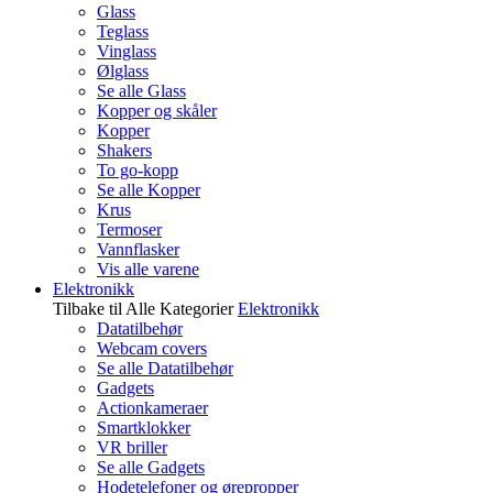
Glass
Teglass
Vinglass
Ølglass
Se alle Glass
Kopper og skåler
Kopper
Shakers
To go-kopp
Se alle Kopper
Krus
Termoser
Vannflasker
Vis alle varene
Elektronikk
Tilbake til Alle Kategorier
Elektronikk
Datatilbehør
Webcam covers
Se alle Datatilbehør
Gadgets
Actionkameraer
Smartklokker
VR briller
Se alle Gadgets
Hodetelefoner og ørepropper