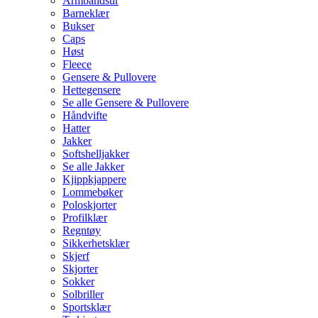
Armbåndsur
Barneklær
Bukser
Caps
Høst
Fleece
Gensere & Pullovere
Hettegensere
Se alle Gensere & Pullovere
Håndvifte
Hatter
Jakker
Softshelljakker
Se alle Jakker
Kjippkjappere
Lommebøker
Poloskjorter
Profilklær
Regntøy
Sikkerhetsklær
Skjerf
Skjorter
Sokker
Solbriller
Sportsklær