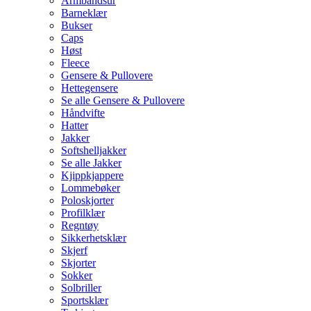
Armbåndsur
Barneklær
Bukser
Caps
Høst
Fleece
Gensere & Pullovere
Hettegensere
Se alle Gensere & Pullovere
Håndvifte
Hatter
Jakker
Softshelljakker
Se alle Jakker
Kjippkjappere
Lommebøker
Poloskjorter
Profilklær
Regntøy
Sikkerhetsklær
Skjerf
Skjorter
Sokker
Solbriller
Sportsklær