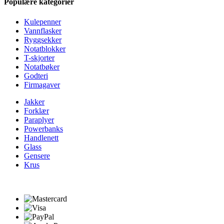
Populære kategorier
Kulepenner
Vannflasker
Ryggsekker
Notatblokker
T-skjorter
Notatbøker
Godteri
Firmagaver
Jakker
Forklær
Paraplyer
Powerbanks
Handlenett
Glass
Gensere
Krus