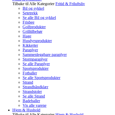
Tilbake til Alle Kategorier
Fritid & Friluftsliv
Bil og sykkel
Setetrekk
Se alle Bil og sykkel
Frisbee
Golfprodukter
Grilltilbehør
Hage
Husdyrsprodukter
Kikkerter
Paraplyer
Sammenleggbare paraplyer
Stormparaplyer
Se alle Paraplyer
Sportsprodukter
Fotballer
Se alle Sportsprodukter
Strand
Strandhåndklær
Strandstoler
Se alle Strand
Badeballer
Vis alle varene
Hjem & Hushold
Tilbake til Alle Kategorier
Hjem & Hushold