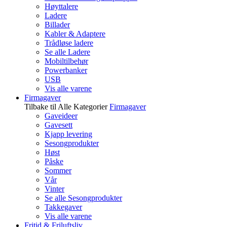
Høyttalere
Ladere
Billader
Kabler & Adaptere
Trådløse ladere
Se alle Ladere
Mobiltilbehør
Powerbanker
USB
Vis alle varene
Firmagaver
Tilbake til Alle Kategorier
Firmagaver
Gaveideer
Gavesett
Kjapp levering
Sesongprodukter
Høst
Påske
Sommer
Vår
Vinter
Se alle Sesongprodukter
Takkegaver
Vis alle varene
Fritid & Friluftsliv