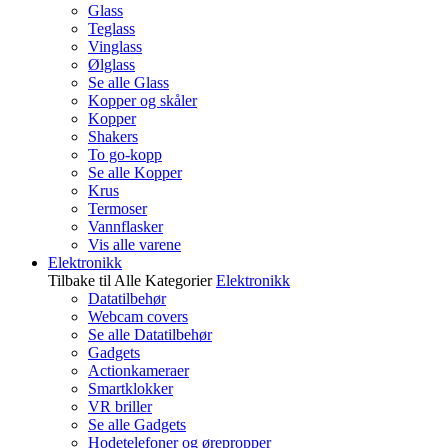
Glass
Teglass
Vinglass
Ølglass
Se alle Glass
Kopper og skåler
Kopper
Shakers
To go-kopp
Se alle Kopper
Krus
Termoser
Vannflasker
Vis alle varene
Elektronikk
Tilbake til Alle Kategorier
Elektronikk
Datatilbehør
Webcam covers
Se alle Datatilbehør
Gadgets
Actionkameraer
Smartklokker
VR briller
Se alle Gadgets
Hodetelefoner og ørepropper