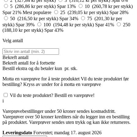
2 (327,84 kr per stykk)
3 (310,12 kr per stykk)
Spar 6%
5 (286,86 kr per stykk)
Spar 13%
10 (260,78 kr per stykk)
Spar 21%
Mest populære
25 (239,05 kr per stykk)
Spar 28%
50 (216,50 kr per stykk)
Spar 34%
75 (201,30 kr per
stykk)
Spar 39%
100 (194,48 kr per stykk)
Spar 41%
250
(188,10 kr per stykk)
Spar 43%
Velg antall
Bekreft antall
Bekreft antall for å fortsette
Bestill
ekstra og du betaler kun
pr. stk.
Motta en vareprøve for å teste produktet
Vil du teste produktet før
bestilling? Kryss av under for å motta en vareprøve
Vil du teste produktet? Bestill en vareprøve!
i
Vareprøvebestillinger under 50 kroner sendes kostnadsfritt.
Vareprøver over 50 kroner krediters når du legger inn en bestilling
på produktet. Vareprøver sendes uten trykk og kan ikke returneres.
Leveringsdato
Forventet; mandag 17. august 2026