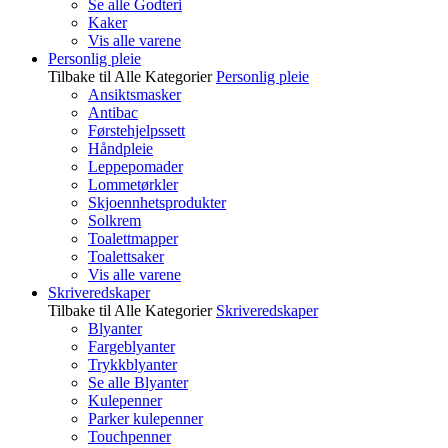
Se alle Godteri
Kaker
Vis alle varene
Personlig pleie
Tilbake til Alle Kategorier
Personlig pleie
Ansiktsmasker
Antibac
Førstehjelpssett
Håndpleie
Leppepomader
Lommetørkler
Skjoennhetsprodukter
Solkrem
Toalettmapper
Toalettsaker
Vis alle varene
Skriveredskaper
Tilbake til Alle Kategorier
Skriveredskaper
Blyanter
Fargeblyanter
Trykkblyanter
Se alle Blyanter
Kulepenner
Parker kulepenner
Touchpenner