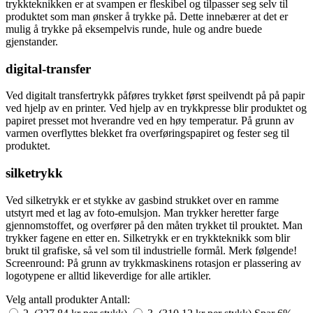
trykkteknikken er at svampen er fleskibel og tilpasser seg selv til
produktet som man ønsker å trykke på. Dette innebærer at det er
mulig å trykke på eksempelvis runde, hule og andre buede
gjenstander.
digital-transfer
Ved digitalt transfertrykk påføres trykket først speilvendt på på papir
ved hjelp av en printer. Ved hjelp av en trykkpresse blir produktet og
papiret presset mot hverandre ved en høy temperatur. På grunn av
varmen overflyttes blekket fra overføringspapiret og fester seg til
produktet.
silketrykk
Ved silketrykk er et stykke av gasbind strukket over en ramme
utstyrt med et lag av foto-emulsjon. Man trykker heretter farge
gjennomstoffet, og overfører på den måten trykket til prouktet. Man
trykker fagene en etter en. Silketrykk er en trykkteknikk som blir
brukt til grafiske, så vel som til industrielle formål. Merk følgende!
Screenround: På grunn av trykkmaskinens rotasjon er plassering av
logotypene er alltid likeverdige for alle artikler.
Velg antall produkter
Antall: