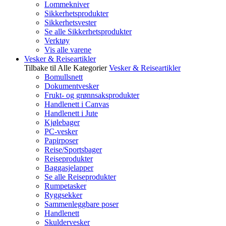
Lommekniver
Sikkerhetsprodukter
Sikkerhetsvester
Se alle Sikkerhetsprodukter
Verktøy
Vis alle varene
Vesker & Reiseartikler
Tilbake til Alle Kategorier
Vesker & Reiseartikler
Bomullsnett
Dokumentvesker
Frukt- og grønnsaksprodukter
Handlenett i Canvas
Handlenett i Jute
Kjølebager
PC-vesker
Papirposer
Reise/Sportsbager
Reiseprodukter
Baggasjelapper
Se alle Reiseprodukter
Rumpetasker
Ryggsekker
Sammenleggbare poser
Handlenett
Skuldervesker