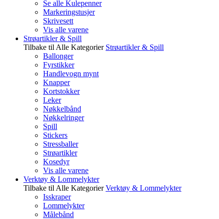
Se alle Kulepenner
Markeringstusjer
Skrivesett
Vis alle varene
Strøartikler & Spill
Tilbake til Alle Kategorier
Strøartikler & Spill
Ballonger
Fyrstikker
Handlevogn mynt
Knapper
Kortstokker
Leker
Nøkkelbånd
Nøkkelringer
Spill
Stickers
Stressballer
Strøartikler
Kosedyr
Vis alle varene
Verktøy & Lommelykter
Tilbake til Alle Kategorier
Verktøy & Lommelykter
Isskraper
Lommelykter
Målebånd