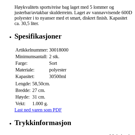
Høykvalitets sports/reise bag laget med 5 lommer og
justerbar/avtakbar skulderreim. Laget av vannavvisende 600D
polyester i to nyanser med et smart, diskret finish. Kapasitet
ca. 30,5 liter.
Spesifikasjoner
Artikkelnummer:
30018000
Minimumsantall:
2 stk.
Farge:
Sort
Materiale:
polyester
Kapasitet:
30500ml
Lengde:
58,50cm.
Bredde:
27 cm.
Høyde:
31 cm.
Vekt:
1.000 g.
Last ned varen som PDF
Trykkinformasjon