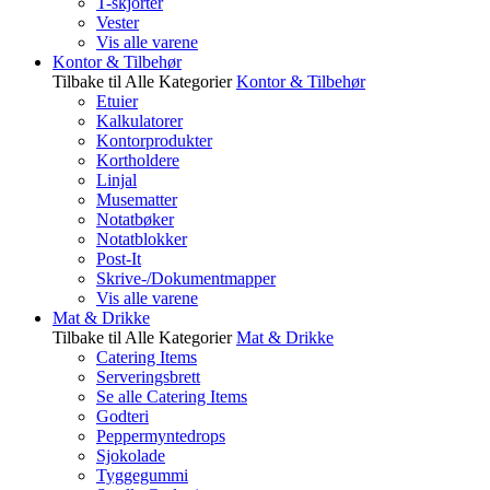
T-skjorter
Vester
Vis alle varene
Kontor & Tilbehør
Tilbake til Alle Kategorier
Kontor & Tilbehør
Etuier
Kalkulatorer
Kontorprodukter
Kortholdere
Linjal
Musematter
Notatbøker
Notatblokker
Post-It
Skrive-/Dokumentmapper
Vis alle varene
Mat & Drikke
Tilbake til Alle Kategorier
Mat & Drikke
Catering Items
Serveringsbrett
Se alle Catering Items
Godteri
Peppermyntedrops
Sjokolade
Tyggegummi