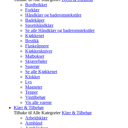
Bordbrikker
Forklær
Håndklær og baderomstekstiler
Badekåper
Sportshåndklær
Se alle Håndklær og baderomstekstiler
Kjøkkenet
Bestikk
Flaskeåpnere
Kjøkkenkniver
Matbokser
Skjærefjøler
Sugerør
Se alle Kjøkkenet
Klokker
Lys
Magneter
Tepper
Vintilbehør
Vis alle varene
Klær & Tilbehør
Tilbake til Alle Kategorier
Klær & Tilbehør
Arbeidsklær
Armbånd