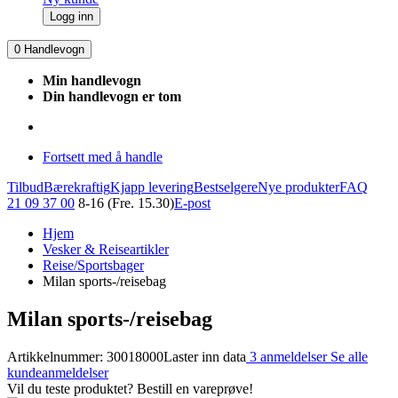
Logg inn
0
Handlevogn
Min handlevogn
Din handlevogn er tom
Fortsett med å handle
Tilbud
Bærekraftig
Kjapp levering
Bestselgere
Nye produkter
FAQ
21 09 37 00
8-16 (Fre. 15.30)
E-post
Hjem
Vesker & Reiseartikler
Reise/Sportsbager
Milan sports-/reisebag
Milan sports-/reisebag
Artikkelnummer: 30018000
Laster inn data
3 anmeldelser
Se alle
kundeanmeldelser
Vil du teste produktet? Bestill en vareprøve!