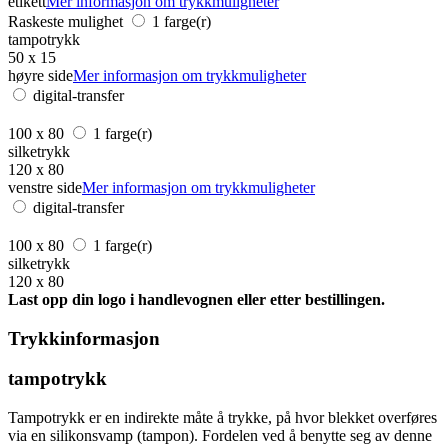
etikett
Mer informasjon om trykkmuligheter
Raskeste mulighet
1 farge(r)
tampotrykk
50 x 15
høyre side
Mer informasjon om trykkmuligheter
digital-transfer
100 x 80
1 farge(r)
silketrykk
120 x 80
venstre side
Mer informasjon om trykkmuligheter
digital-transfer
100 x 80
1 farge(r)
silketrykk
120 x 80
Last opp din logo i handlevognen eller etter bestillingen.
Trykkinformasjon
tampotrykk
Tampotrykk er en indirekte måte å trykke, på hvor blekket overføres
via en silikonsvamp (tampon). Fordelen ved å benytte seg av denne