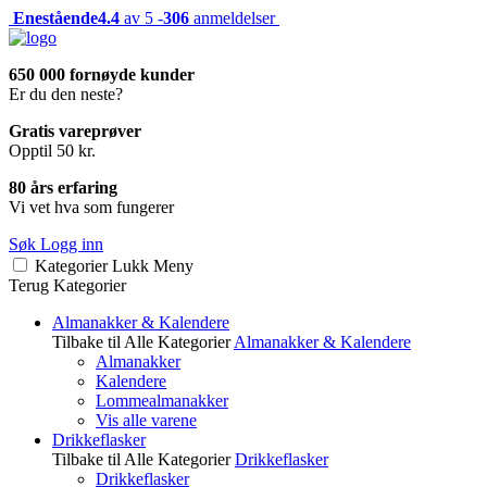
Enestående
4.4
av 5 -
306
anmeldelser
650 000 fornøyde kunder
Er du den neste?
Gratis vareprøver
Opptil 50 kr.
80 års erfaring
Vi vet hva som fungerer
Søk
Logg inn
Kategorier
Lukk
Meny
Terug
Kategorier
Almanakker & Kalendere
Tilbake til Alle Kategorier
Almanakker & Kalendere
Almanakker
Kalendere
Lommealmanakker
Vis alle varene
Drikkeflasker
Tilbake til Alle Kategorier
Drikkeflasker
Drikkeflasker