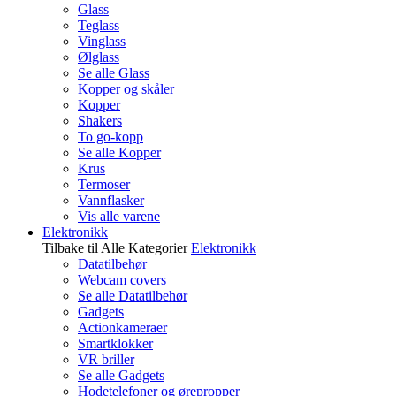
Glass
Teglass
Vinglass
Ølglass
Se alle Glass
Kopper og skåler
Kopper
Shakers
To go-kopp
Se alle Kopper
Krus
Termoser
Vannflasker
Vis alle varene
Elektronikk
Tilbake til Alle Kategorier
Elektronikk
Datatilbehør
Webcam covers
Se alle Datatilbehør
Gadgets
Actionkameraer
Smartklokker
VR briller
Se alle Gadgets
Hodetelefoner og ørepropper