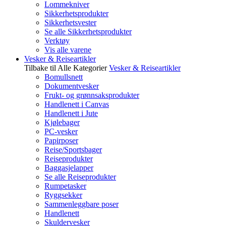
Lommekniver
Sikkerhetsprodukter
Sikkerhetsvester
Se alle Sikkerhetsprodukter
Verktøy
Vis alle varene
Vesker & Reiseartikler
Tilbake til Alle Kategorier
Vesker & Reiseartikler
Bomullsnett
Dokumentvesker
Frukt- og grønnsaksprodukter
Handlenett i Canvas
Handlenett i Jute
Kjølebager
PC-vesker
Papirposer
Reise/Sportsbager
Reiseprodukter
Baggasjelapper
Se alle Reiseprodukter
Rumpetasker
Ryggsekker
Sammenleggbare poser
Handlenett
Skuldervesker