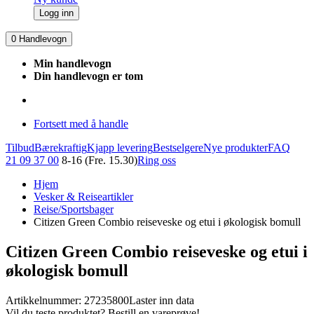
Logg inn
0
Handlevogn
Min handlevogn
Din handlevogn er tom
Fortsett med å handle
Tilbud
Bærekraftig
Kjapp levering
Bestselgere
Nye produkter
FAQ
21 09 37 00
8-16 (Fre. 15.30)
Ring oss
Hjem
Vesker & Reiseartikler
Reise/Sportsbager
Citizen Green Combio reiseveske og etui i økologisk bomull
Citizen Green Combio reiseveske og etui i
økologisk bomull
Artikkelnummer: 27235800
Laster inn data
Vil du teste produktet? Bestill en vareprøve!