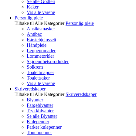
Se alle Godteri
Kaker
Vis alle varene
Personlig pleie
Tilbake til Alle Kategorier
Personlig pleie
Ansiktsmasker
Antibac
Førstehjelpssett
Håndpleie
Leppepomader
Lommetørkler
Skjoennhetsprodukter
Solkrem
Toalettmapper
Toalettsaker
Vis alle varene
Skriveredskaper
Tilbake til Alle Kategorier
Skriveredskaper
Blyanter
Fargeblyanter
Trykkblyanter
Se alle Blyanter
Kulepenner
Parker kulepenner
Touchpenner