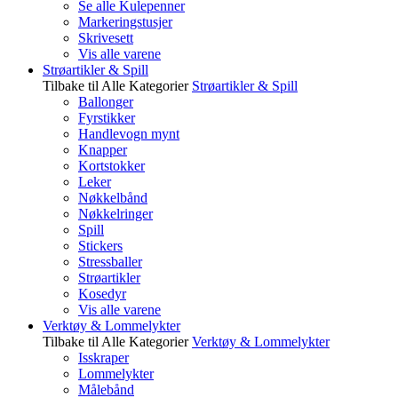
Se alle Kulepenner
Markeringstusjer
Skrivesett
Vis alle varene
Strøartikler & Spill
Tilbake til Alle Kategorier
Strøartikler & Spill
Ballonger
Fyrstikker
Handlevogn mynt
Knapper
Kortstokker
Leker
Nøkkelbånd
Nøkkelringer
Spill
Stickers
Stressballer
Strøartikler
Kosedyr
Vis alle varene
Verktøy & Lommelykter
Tilbake til Alle Kategorier
Verktøy & Lommelykter
Isskraper
Lommelykter
Målebånd