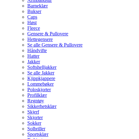
Armbåndsur
Barneklær
Bukser
Caps
Høst
Fleece
Gensere & Pullovere
Hettegensere
Se alle Gensere & Pullovere
Håndvifte
Hatter
Jakker
Softshelljakker
Se alle Jakker
Kjippkjappere
Lommebøker
Poloskjorter
Profilklær
Regntøy
Sikkerhetsklær
Skjerf
Skjorter
Sokker
Solbriller
Sportsklær