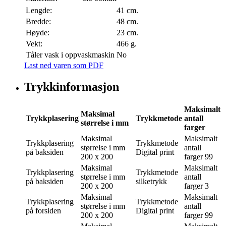
Lengde:
41 cm.
Bredde:
48 cm.
Høyde:
23 cm.
Vekt:
466 g.
Tåler vask i oppvaskmaskin
No
Last ned varen som PDF
Trykkinformasjon
Maksimalt
Maksimal
Trykkplasering
Trykkmetode
antall
størrelse i mm
farger
Maksimal
Maksimalt
Trykkplasering
Trykkmetode
størrelse i mm
antall
på baksiden
Digital print
200 x 200
farger
99
Maksimal
Maksimalt
Trykkplasering
Trykkmetode
størrelse i mm
antall
på baksiden
silketrykk
200 x 200
farger
3
Maksimal
Maksimalt
Trykkplasering
Trykkmetode
størrelse i mm
antall
på forsiden
Digital print
200 x 200
farger
99