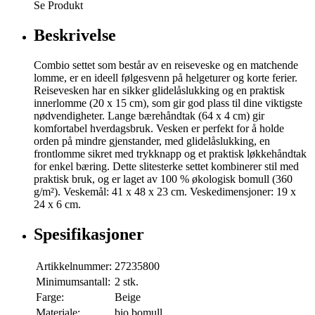
Se Produkt
Beskrivelse
Combio settet som består av en reiseveske og en matchende
lomme, er en ideell følgesvenn på helgeturer og korte ferier.
Reisevesken har en sikker glidelåslukking og en praktisk
innerlomme (20 x 15 cm), som gir god plass til dine viktigste
nødvendigheter. Lange bærehåndtak (64 x 4 cm) gir
komfortabel hverdagsbruk. Vesken er perfekt for å holde
orden på mindre gjenstander, med glidelåslukking, en
frontlomme sikret med trykknapp og et praktisk løkkehåndtak
for enkel bæring. Dette slitesterke settet kombinerer stil med
praktisk bruk, og er laget av 100 % økologisk bomull (360
g/m²). Veskemål: 41 x 48 x 23 cm. Veskedimensjoner: 19 x
24 x 6 cm.
Spesifikasjoner
Artikkelnummer:
27235800
Minimumsantall:
2 stk.
Farge:
Beige
Materiale:
bio bomull