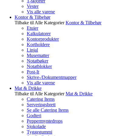
T-skjorter
Vester
Vis alle varene
Kontor & Tilbehør
Tilbake til Alle Kategorier
Kontor & Tilbehør
Etuier
Kalkulatorer
Kontorprodukter
Kortholdere
Linjal
Musematter
Notatbøker
Notatblokker
Post-It
Skrive-/Dokumentmapper
Vis alle varene
Mat & Drikke
Tilbake til Alle Kategorier
Mat & Drikke
Catering Items
Serveringsbrett
Se alle Catering Items
Godteri
Peppermyntedrops
Sjokolade
Tyggegummi