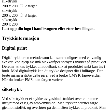
silketrykk
200 x 200
2 farger
silketrykk
200 x 200
3 farger
silketrykk
200 x 200
Last opp din logo i handlevognen eller etter bestillingen.
Trykkinformasjon
Digital print
Digitaltrykk er en metode som kan sammenlignes med en vanlig
skriver. Ved hjelp av små blekkdråper sprøytes trykket på produktet.
Deretter tørkes trykket umiddelbart, slik at produktet raskt kan tas i
bruk. Med digitaltrykk kan du trykke designet ditt i fullfarge. Den
beste måten å gjøre dette på er ved å bruke CMYK-fargeverdier.
Når du bruker PMS, kan fargen variere.
silketrykk
Ved silketrykk er et stykke av gasbind strukket over en ramme
utstyrt med et lag av foto-emulsjon. Man trykker heretter farge
gjennomstoffet, og overfører på den måten trykket til prouktet. Man