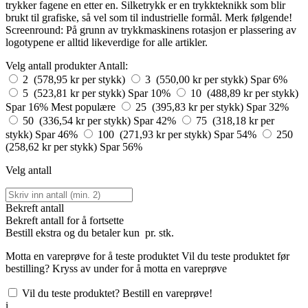
trykker fagene en etter en. Silketrykk er en trykkteknikk som blir
brukt til grafiske, så vel som til industrielle formål. Merk følgende!
Screenround: På grunn av trykkmaskinens rotasjon er plassering av
logotypene er alltid likeverdige for alle artikler.
Velg antall produkter
Antall:
2 (578,95 kr per stykk)
3 (550,00 kr per stykk)
Spar 6%
5 (523,81 kr per stykk)
Spar 10%
10 (488,89 kr per stykk)
Spar 16%
Mest populære
25 (395,83 kr per stykk)
Spar 32%
50 (336,54 kr per stykk)
Spar 42%
75 (318,18 kr per
stykk)
Spar 46%
100 (271,93 kr per stykk)
Spar 54%
250
(258,62 kr per stykk)
Spar 56%
Velg antall
Bekreft antall
Bekreft antall for å fortsette
Bestill
ekstra og du betaler kun
pr. stk.
Motta en vareprøve for å teste produktet
Vil du teste produktet før
bestilling? Kryss av under for å motta en vareprøve
Vil du teste produktet? Bestill en vareprøve!
i