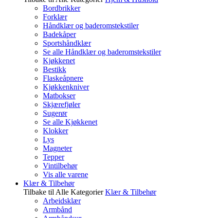
Bordbrikker
Forklær
Håndklær og baderomstekstiler
Badekåper
Sportshåndklær
Se alle Håndklær og baderomstekstiler
Kjøkkenet
Bestikk
Flaskeåpnere
Kjøkkenkniver
Matbokser
Skjærefjøler
Sugerør
Se alle Kjøkkenet
Klokker
Lys
Magneter
Tepper
Vintilbehør
Vis alle varene
Klær & Tilbehør
Tilbake til Alle Kategorier
Klær & Tilbehør
Arbeidsklær
Armbånd