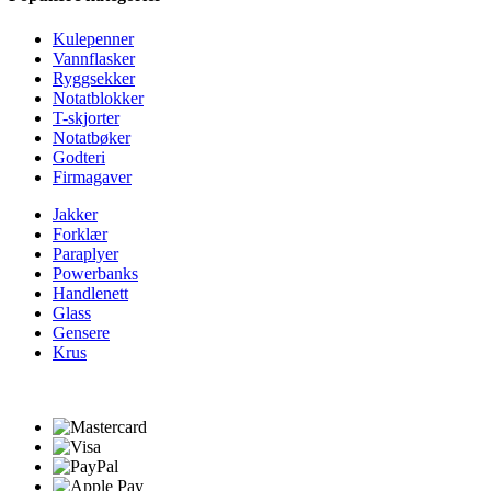
Kulepenner
Vannflasker
Ryggsekker
Notatblokker
T-skjorter
Notatbøker
Godteri
Firmagaver
Jakker
Forklær
Paraplyer
Powerbanks
Handlenett
Glass
Gensere
Krus