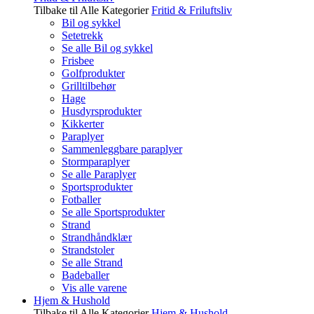
Tilbake til Alle Kategorier
Fritid & Friluftsliv
Bil og sykkel
Setetrekk
Se alle Bil og sykkel
Frisbee
Golfprodukter
Grilltilbehør
Hage
Husdyrsprodukter
Kikkerter
Paraplyer
Sammenleggbare paraplyer
Stormparaplyer
Se alle Paraplyer
Sportsprodukter
Fotballer
Se alle Sportsprodukter
Strand
Strandhåndklær
Strandstoler
Se alle Strand
Badeballer
Vis alle varene
Hjem & Hushold
Tilbake til Alle Kategorier
Hjem & Hushold