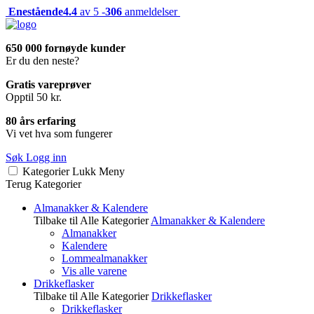
Enestående
4.4
av 5 -
306
anmeldelser
650 000 fornøyde kunder
Er du den neste?
Gratis vareprøver
Opptil 50 kr.
80 års erfaring
Vi vet hva som fungerer
Søk
Logg inn
Kategorier
Lukk
Meny
Terug
Kategorier
Almanakker & Kalendere
Tilbake til Alle Kategorier
Almanakker & Kalendere
Almanakker
Kalendere
Lommealmanakker
Vis alle varene
Drikkeflasker
Tilbake til Alle Kategorier
Drikkeflasker
Drikkeflasker