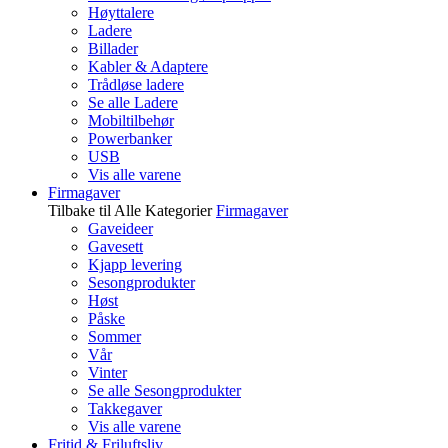
Høyttalere
Ladere
Billader
Kabler & Adaptere
Trådløse ladere
Se alle Ladere
Mobiltilbehør
Powerbanker
USB
Vis alle varene
Firmagaver
Tilbake til Alle Kategorier
Firmagaver
Gaveideer
Gavesett
Kjapp levering
Sesongprodukter
Høst
Påske
Sommer
Vår
Vinter
Se alle Sesongprodukter
Takkegaver
Vis alle varene
Fritid & Friluftsliv