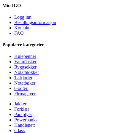
Min IGO
Logg inn
Bestillingsinformasjon
Kontakt
FAQ
Populære kategorier
Kulepenner
Vannflasker
Ryggsekker
Notatblokker
T-skjorter
Notatbøker
Godteri
Firmagaver
Jakker
Forklær
Paraplyer
Powerbanks
Handlenett
Glass