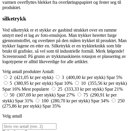
varmen overflyttes blekket fra overføringspapiret og fester seg til
produktet.
silketrykk
Ved silketrykk er et stykke av gasbind strukket over en ramme
utstyrt med et lag av foto-emulsjon. Man trykker heretter farge
gjennomstoffet, og overfører på den måten trykket til prouktet. Man
trykker fagene en etter en. Silketrykk er en trykkteknikk som blir
brukt til grafiske, så vel som til industrielle formål. Merk følgende!
Screenround: På grunn av trykkmaskinens rotasjon er plassering av
logotypene er alltid likeverdige for alle artikler.
Velg antall produkter
Antall:
2 (421,05 kr per stykk)
3 (400,00 kr per stykk)
Spar 5%
5 (380,95 kr per stykk)
Spar 10%
10 (355,56 kr per stykk)
Spar 16%
Mest populære
25 (333,33 kr per stykk)
Spar 21%
50 (307,69 kr per stykk)
Spar 27%
75 (290,91 kr per
stykk)
Spar 31%
100 (280,70 kr per stykk)
Spar 34%
250
(275,86 kr per stykk)
Spar 35%
Velg antall