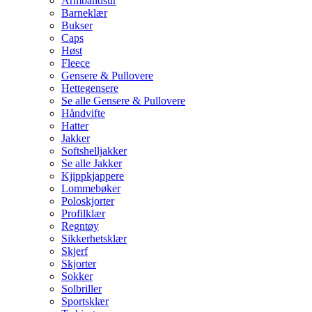
Armbåndsur
Barneklær
Bukser
Caps
Høst
Fleece
Gensere & Pullovere
Hettegensere
Se alle Gensere & Pullovere
Håndvifte
Hatter
Jakker
Softshelljakker
Se alle Jakker
Kjippkjappere
Lommebøker
Poloskjorter
Profilklær
Regntøy
Sikkerhetsklær
Skjerf
Skjorter
Sokker
Solbriller
Sportsklær