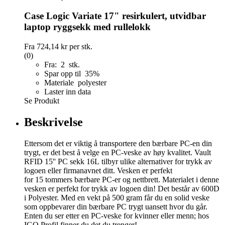
Case Logic Variate 17" resirkulert, utvidbar
laptop ryggsekk med rullelokk
Fra
724,14 kr
per stk.
(0)
Fra: 2 stk.
Spar opp til 35%
Materiale polyester
Laster inn data
Se Produkt
Beskrivelse
Ettersom det er viktig å transportere den bærbare PC-en din
trygt, er det best å velge en PC-veske av høy kvalitet. Vault
RFID 15'' PC sekk 16L tilbyr ulike alternativer for trykk av
logoen eller firmanavnet ditt. Vesken er perfekt
for 15 tommers bærbare PC-er og nettbrett. Materialet i denne
vesken er perfekt for trykk av logoen din! Det består av 600D
i Polyester. Med en vekt på 500 gram får du en solid veske
som oppbevarer din bærbare PC trygt uansett hvor du går.
Enten du ser etter en PC-veske for kvinner eller menn; hos
IGO Profil finner du det du trenger!