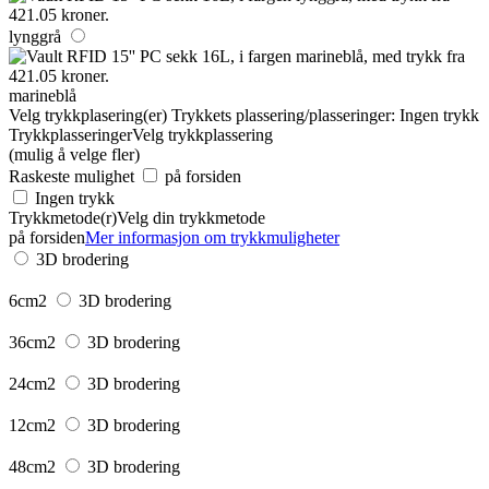
lynggrå
marineblå
Velg trykkplasering(er)
Trykkets plassering/plasseringer:
Ingen trykk
Trykkplasseringer
Velg trykkplassering
(mulig å velge fler)
Raskeste mulighet
på forsiden
Ingen trykk
Trykkmetode(r)
Velg din trykkmetode
på forsiden
Mer informasjon om trykkmuligheter
3D brodering
6cm2
3D brodering
36cm2
3D brodering
24cm2
3D brodering
12cm2
3D brodering
48cm2
3D brodering