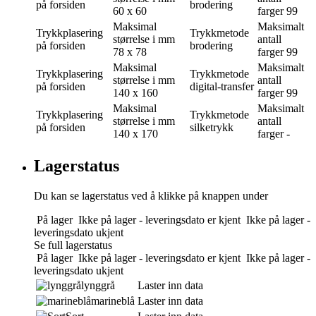
på forsiden
brodering
60 x 60
farger
99
Maksimal
Maksimalt
Trykkplasering
Trykkmetode
størrelse i mm
antall
på forsiden
brodering
78 x 78
farger
99
Maksimal
Maksimalt
Trykkplasering
Trykkmetode
størrelse i mm
antall
på forsiden
digital-transfer
140 x 160
farger
99
Maksimal
Maksimalt
Trykkplasering
Trykkmetode
størrelse i mm
antall
på forsiden
silketrykk
140 x 170
farger
-
Lagerstatus
Du kan se lagerstatus ved å klikke på knappen under
På lager
Ikke på lager - leveringsdato er kjent
Ikke på lager -
leveringsdato ukjent
Se full lagerstatus
På lager
Ikke på lager - leveringsdato er kjent
Ikke på lager -
leveringsdato ukjent
lynggrå
Laster inn data
marineblå
Laster inn data