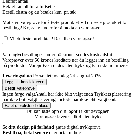
Bekreft antall
Bekreft antall for å fortsette
Bestill
ekstra og du betaler kun
pr. stk.
Motta en vareprøve for å teste produktet
Vil du teste produktet før
bestilling? Kryss av under for å motta en vareprøve
Vil du teste produktet? Bestill en vareprøve!
i
Vareprøvebestillinger under 50 kroner sendes kostnadsfritt.
Vareprøver over 50 kroner krediters når du legger inn en bestilling
på produktet. Vareprøver sendes uten trykk og kan ikke returneres.
Leveringsdato
Forventet; mandag 24. august 2026
Legg til i handlekurven
Bestill vareprøve
Ingen farge valgt
Antall har ikke blitt valgt enda
Trykkets plassering
har ikke blitt valgt
Leveringsmetode har ikke blitt valgt enda
Få et uforpliktende tilbud
Du kan laste opp din logofil i kundevognen
Vareprøver leveres alltid uten trykk
Se ditt design på forhånd
gratis digital trykkprøve
Bestill nå, betal senere
eller betal online