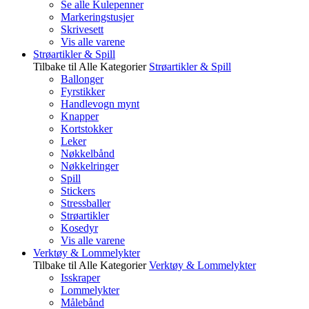
Se alle Kulepenner
Markeringstusjer
Skrivesett
Vis alle varene
Strøartikler & Spill
Tilbake til Alle Kategorier
Strøartikler & Spill
Ballonger
Fyrstikker
Handlevogn mynt
Knapper
Kortstokker
Leker
Nøkkelbånd
Nøkkelringer
Spill
Stickers
Stressballer
Strøartikler
Kosedyr
Vis alle varene
Verktøy & Lommelykter
Tilbake til Alle Kategorier
Verktøy & Lommelykter
Isskraper
Lommelykter
Målebånd