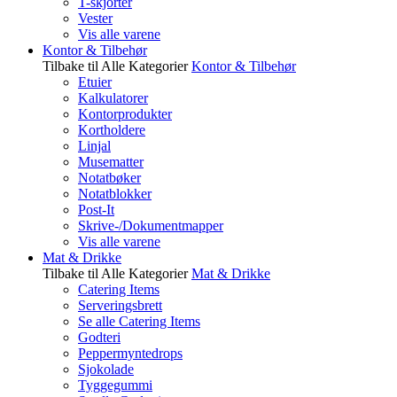
T-skjorter
Vester
Vis alle varene
Kontor & Tilbehør
Tilbake til Alle Kategorier
Kontor & Tilbehør
Etuier
Kalkulatorer
Kontorprodukter
Kortholdere
Linjal
Musematter
Notatbøker
Notatblokker
Post-It
Skrive-/Dokumentmapper
Vis alle varene
Mat & Drikke
Tilbake til Alle Kategorier
Mat & Drikke
Catering Items
Serveringsbrett
Se alle Catering Items
Godteri
Peppermyntedrops
Sjokolade
Tyggegummi