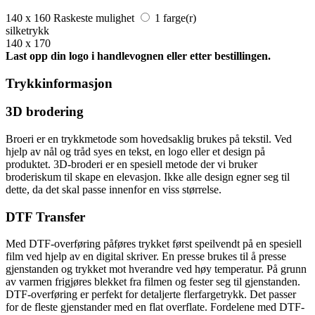
140 x 160
Raskeste mulighet
1 farge(r)
silketrykk
140 x 170
Last opp din logo i handlevognen eller etter bestillingen.
Trykkinformasjon
3D brodering
Broeri er en trykkmetode som hovedsaklig brukes på tekstil. Ved
hjelp av nål og tråd syes en tekst, en logo eller et design på
produktet. 3D-broderi er en spesiell metode der vi bruker
broderiskum til skape en elevasjon. Ikke alle design egner seg til
dette, da det skal passe innenfor en viss størrelse.
DTF Transfer
Med DTF-overføring påføres trykket først speilvendt på en spesiell
film ved hjelp av en digital skriver. En presse brukes til å presse
gjenstanden og trykket mot hverandre ved høy temperatur. På grunn
av varmen frigjøres blekket fra filmen og fester seg til gjenstanden.
DTF-overføring er perfekt for detaljerte flerfargetrykk. Det passer
for de fleste gjenstander med en flat overflate. Fordelene med DTF-