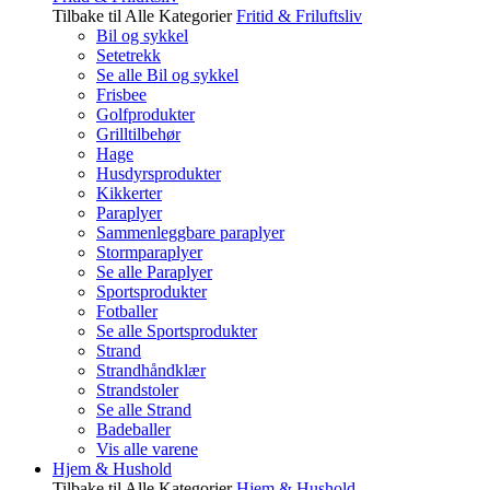
Tilbake til Alle Kategorier
Fritid & Friluftsliv
Bil og sykkel
Setetrekk
Se alle Bil og sykkel
Frisbee
Golfprodukter
Grilltilbehør
Hage
Husdyrsprodukter
Kikkerter
Paraplyer
Sammenleggbare paraplyer
Stormparaplyer
Se alle Paraplyer
Sportsprodukter
Fotballer
Se alle Sportsprodukter
Strand
Strandhåndklær
Strandstoler
Se alle Strand
Badeballer
Vis alle varene
Hjem & Hushold
Tilbake til Alle Kategorier
Hjem & Hushold