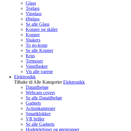
Glass
Teglass
Vinglass
Ølglass
Se alle Glass
Kopper og skåler
Kopper
Shakers
To go-kopp
Se alle Kopper
Krus
Termoser
Vannflasker
Vis alle varene
Elektronikk
Tilbake til Alle Kategorier
Elektronikk
Datatilbehør
Webcam covers
Se alle Datatilbehør
Gadgets
Actionkameraer
Smartklokker
VR briller
Se alle Gadgets
Hodetelefoner og ørepropper