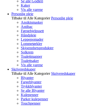
Se alle Godteri
Kaker
Vis alle varene
Personlig pleie
Tilbake til Alle Kategorier
Personlig pleie
Ansiktsmasker
Antibac
Førstehjelpssett
Håndpleie
Leppepomader
Lommetørkler
Skjoennhetsprodukter
Solkrem
Toalettmapper
Toalettsaker
Vis alle varene
Skriveredskaper
Tilbake til Alle Kategorier
Skriveredskaper
Blyanter
Fargeblyanter
Trykkblyanter
Se alle Blyanter
Kulepenner
Parker kulepenner
Touchpenner