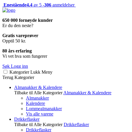
Enestående
4.4
av 5 -
306
anmeldelser
650 000 fornøyde kunder
Er du den neste?
Gratis vareprøver
Opptil 50 kr.
80 års erfaring
Vi vet hva som fungerer
Søk
Logg inn
Kategorier
Lukk
Meny
Terug
Kategorier
Almanakker & Kalendere
Tilbake til Alle Kategorier
Almanakker & Kalendere
Almanakker
Kalendere
Lommealmanakker
Vis alle varene
Drikkeflasker
Tilbake til Alle Kategorier
Drikkeflasker
Drikkeflasker