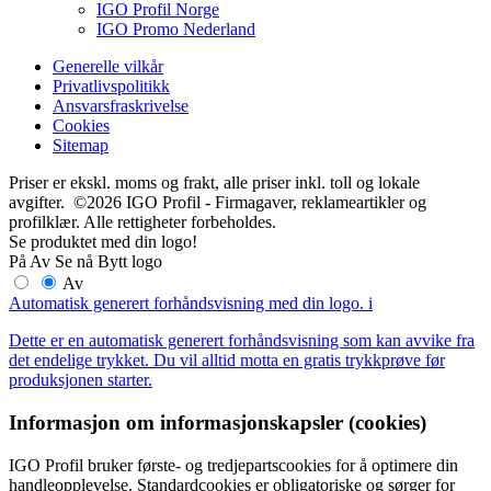
IGO Profil Norge
IGO Promo Nederland
Generelle vilkår
Privatlivspolitikk
Ansvarsfraskrivelse
Cookies
Sitemap
Priser er ekskl. moms og frakt, alle priser inkl. toll og lokale
avgifter. ©2026 IGO Profil - Firmagaver, reklameartikler og
profilklær. Alle rettigheter forbeholdes.
Se produktet med din logo!
På
Av
Se nå
Bytt logo
Av
Automatisk generert forhåndsvisning med din logo.
i
Dette er en automatisk generert forhåndsvisning som kan avvike fra
det endelige trykket. Du vil alltid motta en gratis trykkprøve før
produksjonen starter.
Informasjon om informasjonskapsler (cookies)
IGO Profil bruker første- og tredjepartscookies for å optimere din
handleopplevelse. Standardcookies er obligatoriske og sørger for