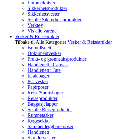
Lommekniver
Sikkerhetsprodukter
Sikkerhetsvester
Se alle Sikkerhetsprodukter
Verktøy
Vis alle varene
Vesker & Reiseartikler
Tilbake til Alle Kategorier
Vesker & Reiseartikler
Bomullsnett
Dokumentvesker
Frukt- og grønnsaksprodukter
Handlenett i Canvas
Handlenett i Jute
Kjølebager
PC-vesker
Papirposer
Reise/Sportsbager
Reiseprodukter
Baggasjelapper
Se alle Reiseprodukter
Rumpetasker
Ryggsekker
Sammenleggbare poser
Handlenett
Skuldervesker