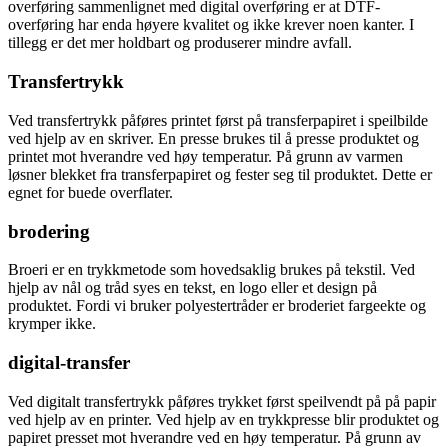
overføring sammenlignet med digital overføring er at DTF-
overføring har enda høyere kvalitet og ikke krever noen kanter. I
tillegg er det mer holdbart og produserer mindre avfall.
Transfertrykk
Ved transfertrykk påføres printet først på transferpapiret i speilbilde
ved hjelp av en skriver. En presse brukes til å presse produktet og
printet mot hverandre ved høy temperatur. På grunn av varmen
løsner blekket fra transferpapiret og fester seg til produktet. Dette er
egnet for buede overflater.
brodering
Broeri er en trykkmetode som hovedsaklig brukes på tekstil. Ved
hjelp av nål og tråd syes en tekst, en logo eller et design på
produktet. Fordi vi bruker polyestertråder er broderiet fargeekte og
krymper ikke.
digital-transfer
Ved digitalt transfertrykk påføres trykket først speilvendt på på papir
ved hjelp av en printer. Ved hjelp av en trykkpresse blir produktet og
papiret presset mot hverandre ved en høy temperatur. På grunn av