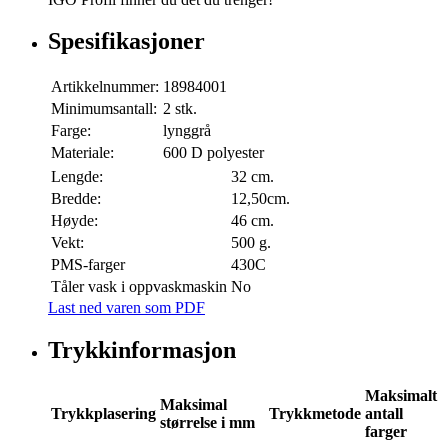
Spesifikasjoner
Artikkelnummer:
18984001
Minimumsantall:
2 stk.
Farge:
lynggrå
Materiale:
600 D polyester
Lengde:
32 cm.
Bredde:
12,50cm.
Høyde:
46 cm.
Vekt:
500 g.
PMS-farger
430C
Tåler vask i oppvaskmaskin
No
Last ned varen som PDF
Trykkinformasjon
Maksimalt
Maksimal
Trykkplasering
Trykkmetode
antall
størrelse i mm
farger