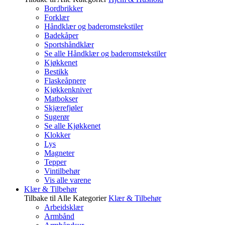
Bordbrikker
Forklær
Håndklær og baderomstekstiler
Badekåper
Sportshåndklær
Se alle Håndklær og baderomstekstiler
Kjøkkenet
Bestikk
Flaskeåpnere
Kjøkkenkniver
Matbokser
Skjærefjøler
Sugerør
Se alle Kjøkkenet
Klokker
Lys
Magneter
Tepper
Vintilbehør
Vis alle varene
Klær & Tilbehør
Tilbake til Alle Kategorier
Klær & Tilbehør
Arbeidsklær
Armbånd