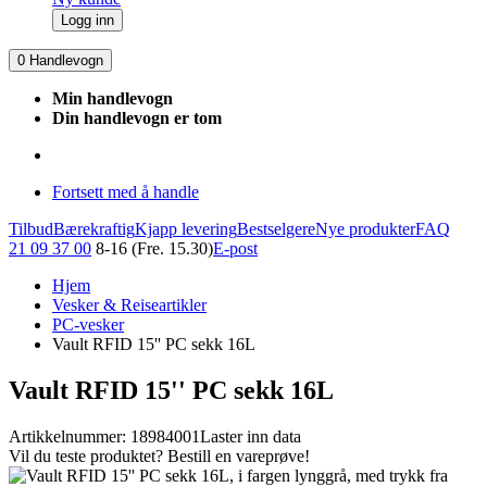
Logg inn
0
Handlevogn
Min handlevogn
Din handlevogn er tom
Fortsett med å handle
Tilbud
Bærekraftig
Kjapp levering
Bestselgere
Nye produkter
FAQ
21 09 37 00
8-16 (Fre. 15.30)
E-post
Hjem
Vesker & Reiseartikler
PC-vesker
Vault RFID 15'' PC sekk 16L
Vault RFID 15'' PC sekk 16L
Artikkelnummer: 18984001
Laster inn data
Vil du teste produktet? Bestill en vareprøve!