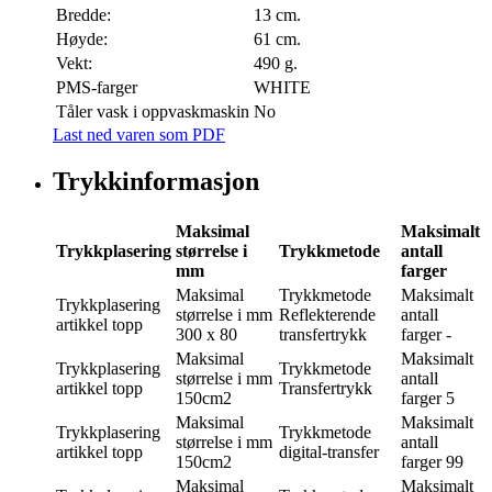
Bredde:
13 cm.
Høyde:
61 cm.
Vekt:
490 g.
PMS-farger
WHITE
Tåler vask i oppvaskmaskin
No
Last ned varen som PDF
Trykkinformasjon
Maksimal
Maksimalt
Trykkplasering
størrelse i
Trykkmetode
antall
mm
farger
Maksimal
Trykkmetode
Maksimalt
Trykkplasering
størrelse i mm
Reflekterende
antall
artikkel topp
300 x 80
transfertrykk
farger
-
Maksimal
Maksimalt
Trykkplasering
Trykkmetode
størrelse i mm
antall
artikkel topp
Transfertrykk
150cm2
farger
5
Maksimal
Maksimalt
Trykkplasering
Trykkmetode
størrelse i mm
antall
artikkel topp
digital-transfer
150cm2
farger
99
Maksimal
Maksimalt