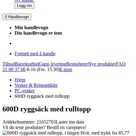
Logg inn
0
Handlevogn
Min handlevogn
Din handlevogn er tom
Fortsett med å handle
Tilbud
Bærekraftig
Kjapp levering
Bestselgere
Nye produkter
FAQ
21 09 37 00
8-16 (Fre. 15.30)
E-post
Hjem
Vesker & Reiseartikler
PC-vesker
600D ryggsäck med rulltopp
600D ryggsäck med rulltopp
Artikkelnummer: 21652703
Laster inn data
Vil du teste produktet? Bestill en vareprøve!