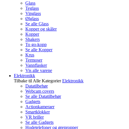
Glass
Teglass
Vinglass
Ølglass
Se alle Glass
Kopper og skåler
Kopper
Shakers
To go-kopp
Se alle Kopper
Krus
Termoser
Vannflasker
Vis alle varene
Elektronikk
Tilbake til Alle Kategorier
Elektronikk
Datatilbehør
Webcam covers
Se alle Datatilbehør
Gadgets
Actionkameraer
Smartklokker
VR briller
Se alle Gadgets
Hodetelefoner og ørepropper