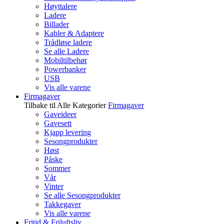
Høyttalere
Ladere
Billader
Kabler & Adaptere
Trådløse ladere
Se alle Ladere
Mobiltilbehør
Powerbanker
USB
Vis alle varene
Firmagaver
Tilbake til Alle Kategorier
Firmagaver
Gaveideer
Gavesett
Kjapp levering
Sesongprodukter
Høst
Påske
Sommer
Vår
Vinter
Se alle Sesongprodukter
Takkegaver
Vis alle varene
Fritid & Friluftsliv