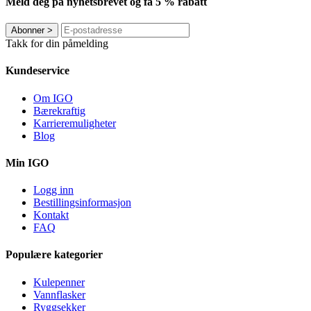
Meld deg på nyhetsbrevet og få 5 % rabatt
Abonner
>
Takk for din påmelding
Kundeservice
Om IGO
Bærekraftig
Karrieremuligheter
Blog
Min IGO
Logg inn
Bestillingsinformasjon
Kontakt
FAQ
Populære kategorier
Kulepenner
Vannflasker
Ryggsekker