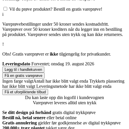
Vil du prøve produktet? Bestill en gratis vareprøve!
i
Vareprøvebestillinger under 50 kroner sendes kostnadsfritt.
Vareprøver over 50 kroner krediters når du legger inn en bestilling
på produktet. Vareprøver sendes uten trykk og kan ikke returneres.
!
Obs! Gratis vareprøver er
ikke
tilgjengelig for privatkunder.
Leveringsdato
Forventet; onsdag 19. august 2026
Legg til i handlekurven
Få en gratis vareprøve
Ingen farge valgt
Antall har ikke blitt valgt enda
Trykkets plassering
har ikke blitt valgt
Leveringsmetode har ikke blitt valgt enda
Få et uforpliktende tilbud
Du kan laste opp din logofil i kundevognen
Vareprøver leveres alltid uten trykk
Se ditt design på forhånd
gratis digital trykkprøve
Bestill nå, betal senere
eller betal online
Gratis annulering
gjelder før godkjennelse av digital trykkprøve
200.000+
trær plantet
takket være deg