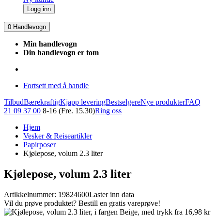
Logg inn
0
Handlevogn
Min handlevogn
Din handlevogn er tom
Fortsett med å handle
Tilbud
Bærekraftig
Kjapp levering
Bestselgere
Nye produkter
FAQ
21 09 37 00
8-16 (Fre. 15.30)
Ring oss
Hjem
Vesker & Reiseartikler
Papirposer
Kjølepose, volum 2.3 liter
Kjølepose, volum 2.3 liter
Artikkelnummer: 19824600
Laster inn data
Vil du prøve produktet? Bestill en gratis vareprøve!