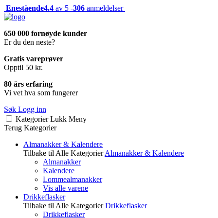
Enestående
4.4
av 5 -
306
anmeldelser
650 000 fornøyde kunder
Er du den neste?
Gratis vareprøver
Opptil 50 kr.
80 års erfaring
Vi vet hva som fungerer
Søk
Logg inn
Kategorier
Lukk
Meny
Terug
Kategorier
Almanakker & Kalendere
Tilbake til Alle Kategorier
Almanakker & Kalendere
Almanakker
Kalendere
Lommealmanakker
Vis alle varene
Drikkeflasker
Tilbake til Alle Kategorier
Drikkeflasker
Drikkeflasker