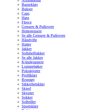
Armbåndsur
Barneklær
Bukser
Caps
Høst
Fleece
Gensere & Pullovere
Hettegensere
Se alle Gensere & Pullovere
Håndvifte
Hatter
Jakker
Softshelljakker
Se alle Jakker
Kjippkjappere
Lommebøker
Poloskjorter
Profilklær
Regntøy
Sikkerhetsklær
Skjerf
Skjorter
Sokker
Solbriller
Sportsklær