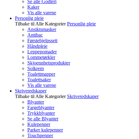
Se alle Godteri
Kaker
Vis alle varene
Personlig pleie
Tilbake til Alle Kategorier
Personlig pleie
Ansiktsmasker
Antibac
Førstehjelpssett
Håndpleie
Leppepomader
Lommetørkler
Skjoennhetsprodukter
Solkrem
Toalettmapper
Toalettsaker
Vis alle varene
Skriveredskaper
Tilbake til Alle Kategorier
Skriveredskaper
Blyanter
Fargeblyanter
Trykkblyanter
Se alle Blyanter
Kulepenner
Parker kulepenner
Touchpenner