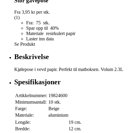
Stor gavepose
Fra
3,95 kr
per stk.
(1)
Fra: 75 stk.
Spar opp til 40%
Materiale resirkulert papir
Laster inn data
Se Produkt
Beskrivelse
Kjølepose i vevd papir. Perfekt til matboksen. Volum 2.3L
Spesifikasjoner
Artikkelnummer:
19824600
Minimumsantall:
10 stk.
Farge:
Beige
Materiale:
aluminium
Lengde:
19 cm.
Bredde:
12 cm.