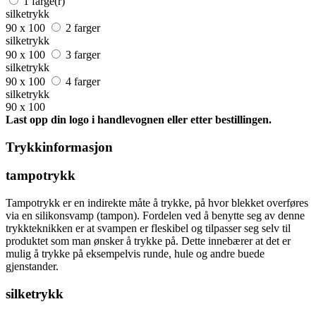
1 farge(r)
silketrykk
90 x 100
2 farger
silketrykk
90 x 100
3 farger
silketrykk
90 x 100
4 farger
silketrykk
90 x 100
Last opp din logo i handlevognen eller etter bestillingen.
Trykkinformasjon
tampotrykk
Tampotrykk er en indirekte måte å trykke, på hvor blekket overføres
via en silikonsvamp (tampon). Fordelen ved å benytte seg av denne
trykkteknikken er at svampen er fleskibel og tilpasser seg selv til
produktet som man ønsker å trykke på. Dette innebærer at det er
mulig å trykke på eksempelvis runde, hule og andre buede
gjenstander.
silketrykk