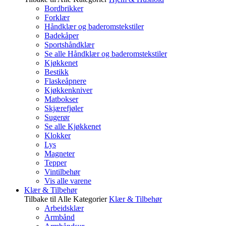
Bordbrikker
Forklær
Håndklær og baderomstekstiler
Badekåper
Sportshåndklær
Se alle Håndklær og baderomstekstiler
Kjøkkenet
Bestikk
Flaskeåpnere
Kjøkkenkniver
Matbokser
Skjærefjøler
Sugerør
Se alle Kjøkkenet
Klokker
Lys
Magneter
Tepper
Vintilbehør
Vis alle varene
Klær & Tilbehør
Tilbake til Alle Kategorier
Klær & Tilbehør
Arbeidsklær
Armbånd