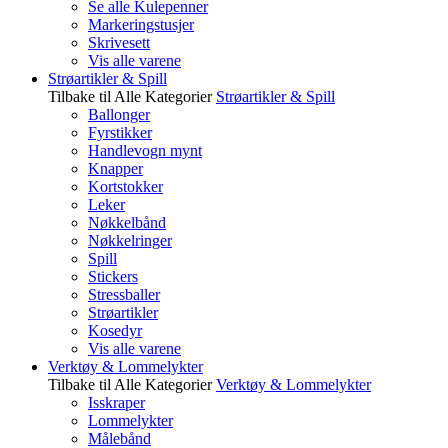
Se alle Kulepenner
Markeringstusjer
Skrivesett
Vis alle varene
Strøartikler & Spill
Tilbake til Alle Kategorier
Strøartikler & Spill
Ballonger
Fyrstikker
Handlevogn mynt
Knapper
Kortstokker
Leker
Nøkkelbånd
Nøkkelringer
Spill
Stickers
Stressballer
Strøartikler
Kosedyr
Vis alle varene
Verktøy & Lommelykter
Tilbake til Alle Kategorier
Verktøy & Lommelykter
Isskraper
Lommelykter
Målebånd