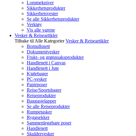
Lommekniver
Sikkerhetsprodukter
Sikkerhetsvester
Se alle Sikkerhetsprodukter
Verktøy
Vis alle varene
Vesker & Reiseartikler
Tilbake til Alle Kategorier
Vesker & Reiseartikler
Bomullsnett
Dokumentvesker
Frukt- og grønnsaksprodukter
Handlenett i Canvas
Handlenett i Jute
Kjølebager
PC-vesker
Papirposer
Reise/Sportsbager
Reiseprodukter
Baggasjelapper
Se alle Reiseprodukter
Rumpetasker
Ryggsekker
Sammenleggbare poser
Handlenett
Skuldervesker