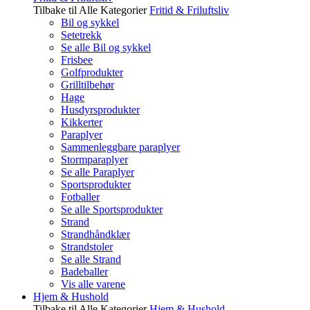
Tilbake til Alle Kategorier
Fritid & Friluftsliv
Bil og sykkel
Setetrekk
Se alle Bil og sykkel
Frisbee
Golfprodukter
Grilltilbehør
Hage
Husdyrsprodukter
Kikkerter
Paraplyer
Sammenleggbare paraplyer
Stormparaplyer
Se alle Paraplyer
Sportsprodukter
Fotballer
Se alle Sportsprodukter
Strand
Strandhåndklær
Strandstoler
Se alle Strand
Badeballer
Vis alle varene
Hjem & Hushold
Tilbake til Alle Kategorier
Hjem & Hushold