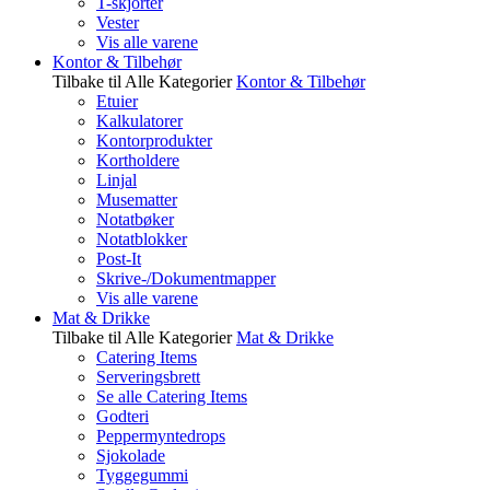
T-skjorter
Vester
Vis alle varene
Kontor & Tilbehør
Tilbake til Alle Kategorier
Kontor & Tilbehør
Etuier
Kalkulatorer
Kontorprodukter
Kortholdere
Linjal
Musematter
Notatbøker
Notatblokker
Post-It
Skrive-/Dokumentmapper
Vis alle varene
Mat & Drikke
Tilbake til Alle Kategorier
Mat & Drikke
Catering Items
Serveringsbrett
Se alle Catering Items
Godteri
Peppermyntedrops
Sjokolade
Tyggegummi