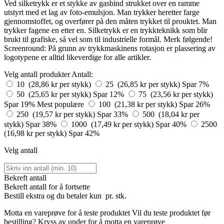
Ved silketrykk er et stykke av gasbind strukket over en ramme
utstyrt med et lag av foto-emulsjon. Man trykker heretter farge
gjennomstoffet, og overfører på den måten trykket til prouktet. Man
trykker fagene en etter en. Silketrykk er en trykkteknikk som blir
brukt til grafiske, så vel som til industrielle formål. Merk følgende!
Screenround: På grunn av trykkmaskinens rotasjon er plassering av
logotypene er alltid likeverdige for alle artikler.
Velg antall produkter
Antall:
10 (28,86 kr per stykk)
25 (26,85 kr per stykk)
Spar 7%
50 (25,65 kr per stykk)
Spar 12%
75 (23,56 kr per stykk)
Spar 19%
Mest populære
100 (21,38 kr per stykk)
Spar 26%
250 (19,57 kr per stykk)
Spar 33%
500 (18,04 kr per
stykk)
Spar 38%
1000 (17,49 kr per stykk)
Spar 40%
2500
(16,98 kr per stykk)
Spar 42%
Velg antall
Bekreft antall
Bekreft antall for å fortsette
Bestill
ekstra og du betaler kun
pr. stk.
Motta en vareprøve for å teste produktet
Vil du teste produktet før
bestilling? Kryss av under for å motta en vareprøve