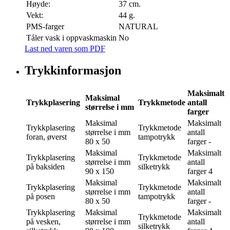
Høyde:
37 cm.
Vekt:
44 g.
PMS-farger
NATURAL
Tåler vask i oppvaskmaskin
No
Last ned varen som PDF
Trykkinformasjon
Maksimalt
Maksimal
Trykkplasering
Trykkmetode
antall
størrelse i mm
farger
Maksimal
Maksimalt
Trykkplasering
Trykkmetode
størrelse i mm
antall
foran, øverst
tampotrykk
80 x 50
farger
-
Maksimal
Maksimalt
Trykkplasering
Trykkmetode
størrelse i mm
antall
på baksiden
silketrykk
90 x 150
farger
4
Maksimal
Maksimalt
Trykkplasering
Trykkmetode
størrelse i mm
antall
på posen
tampotrykk
80 x 50
farger
-
Trykkplasering
Maksimal
Maksimalt
Trykkmetode
på vesken,
størrelse i mm
antall
silketrykk