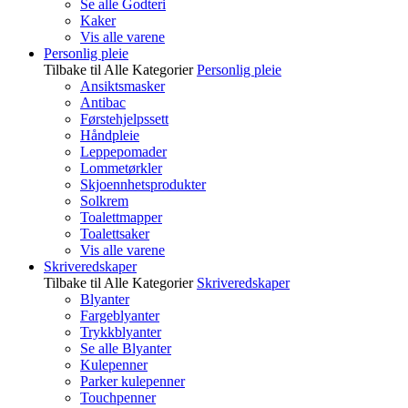
Se alle Godteri
Kaker
Vis alle varene
Personlig pleie
Tilbake til Alle Kategorier
Personlig pleie
Ansiktsmasker
Antibac
Førstehjelpssett
Håndpleie
Leppepomader
Lommetørkler
Skjoennhetsprodukter
Solkrem
Toalettmapper
Toalettsaker
Vis alle varene
Skriveredskaper
Tilbake til Alle Kategorier
Skriveredskaper
Blyanter
Fargeblyanter
Trykkblyanter
Se alle Blyanter
Kulepenner
Parker kulepenner
Touchpenner