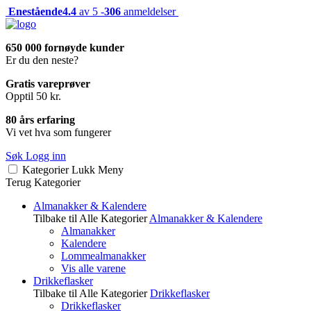
Enestående
4.4
av 5 -
306
anmeldelser
650 000 fornøyde kunder
Er du den neste?
Gratis vareprøver
Opptil 50 kr.
80 års erfaring
Vi vet hva som fungerer
Søk
Logg inn
Kategorier
Lukk
Meny
Terug
Kategorier
Almanakker & Kalendere
Tilbake til Alle Kategorier
Almanakker & Kalendere
Almanakker
Kalendere
Lommealmanakker
Vis alle varene
Drikkeflasker
Tilbake til Alle Kategorier
Drikkeflasker
Drikkeflasker