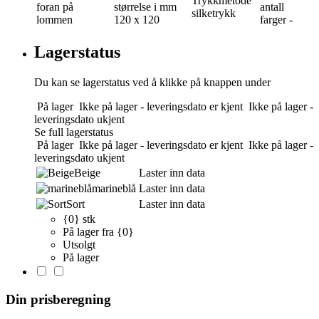
Trykkmetode
foran på
størrelse i mm
antall
silketrykk
lommen
120 x 120
farger
-
Lagerstatus
Du kan se lagerstatus ved å klikke på knappen under
På lager
Ikke på lager - leveringsdato er kjent
Ikke på lager -
leveringsdato ukjent
Se full lagerstatus
På lager
Ikke på lager - leveringsdato er kjent
Ikke på lager -
leveringsdato ukjent
Beige
Laster inn data
marineblå
Laster inn data
Sort
Laster inn data
{0} stk
På lager fra {0}
Utsolgt
På lager
Din prisberegning