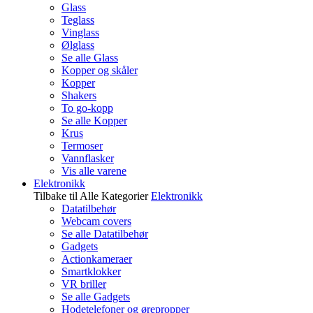
Glass
Teglass
Vinglass
Ølglass
Se alle Glass
Kopper og skåler
Kopper
Shakers
To go-kopp
Se alle Kopper
Krus
Termoser
Vannflasker
Vis alle varene
Elektronikk
Tilbake til Alle Kategorier
Elektronikk
Datatilbehør
Webcam covers
Se alle Datatilbehør
Gadgets
Actionkameraer
Smartklokker
VR briller
Se alle Gadgets
Hodetelefoner og ørepropper