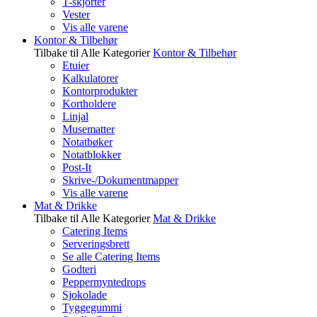
T-skjorter
Vester
Vis alle varene
Kontor & Tilbehør
Tilbake til Alle Kategorier
Kontor & Tilbehør
Etuier
Kalkulatorer
Kontorprodukter
Kortholdere
Linjal
Musematter
Notatbøker
Notatblokker
Post-It
Skrive-/Dokumentmapper
Vis alle varene
Mat & Drikke
Tilbake til Alle Kategorier
Mat & Drikke
Catering Items
Serveringsbrett
Se alle Catering Items
Godteri
Peppermyntedrops
Sjokolade
Tyggegummi