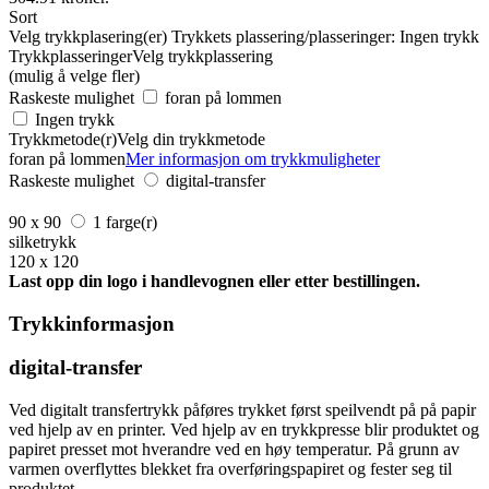
Sort
Velg trykkplasering(er)
Trykkets plassering/plasseringer:
Ingen trykk
Trykkplasseringer
Velg trykkplassering
(mulig å velge fler)
Raskeste mulighet
foran på lommen
Ingen trykk
Trykkmetode(r)
Velg din trykkmetode
foran på lommen
Mer informasjon om trykkmuligheter
Raskeste mulighet
digital-transfer
90 x 90
1 farge(r)
silketrykk
120 x 120
Last opp din logo i handlevognen eller etter bestillingen.
Trykkinformasjon
digital-transfer
Ved digitalt transfertrykk påføres trykket først speilvendt på på papir
ved hjelp av en printer. Ved hjelp av en trykkpresse blir produktet og
papiret presset mot hverandre ved en høy temperatur. På grunn av
varmen overflyttes blekket fra overføringspapiret og fester seg til
produktet.