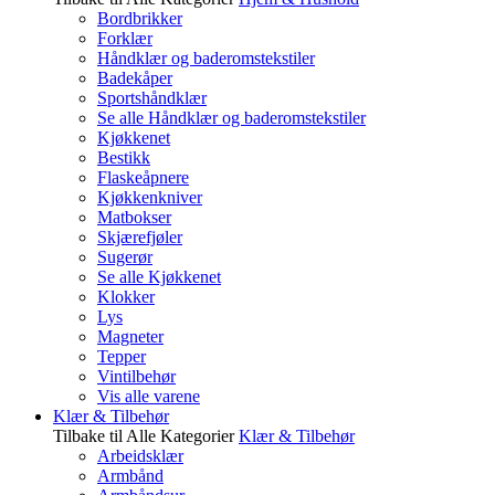
Bordbrikker
Forklær
Håndklær og baderomstekstiler
Badekåper
Sportshåndklær
Se alle Håndklær og baderomstekstiler
Kjøkkenet
Bestikk
Flaskeåpnere
Kjøkkenkniver
Matbokser
Skjærefjøler
Sugerør
Se alle Kjøkkenet
Klokker
Lys
Magneter
Tepper
Vintilbehør
Vis alle varene
Klær & Tilbehør
Tilbake til Alle Kategorier
Klær & Tilbehør
Arbeidsklær
Armbånd