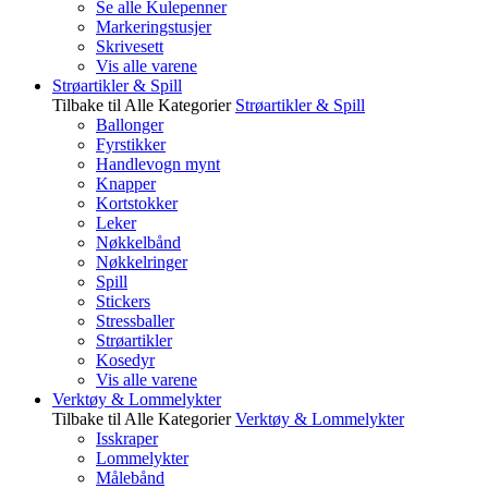
Se alle Kulepenner
Markeringstusjer
Skrivesett
Vis alle varene
Strøartikler & Spill
Tilbake til Alle Kategorier
Strøartikler & Spill
Ballonger
Fyrstikker
Handlevogn mynt
Knapper
Kortstokker
Leker
Nøkkelbånd
Nøkkelringer
Spill
Stickers
Stressballer
Strøartikler
Kosedyr
Vis alle varene
Verktøy & Lommelykter
Tilbake til Alle Kategorier
Verktøy & Lommelykter
Isskraper
Lommelykter
Målebånd