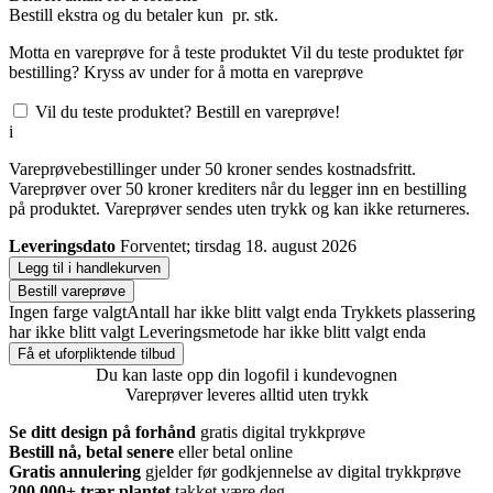
Bestill
ekstra og du betaler kun
pr. stk.
Motta en vareprøve for å teste produktet
Vil du teste produktet før
bestilling? Kryss av under for å motta en vareprøve
Vil du teste produktet? Bestill en vareprøve!
i
Vareprøvebestillinger under 50 kroner sendes kostnadsfritt.
Vareprøver over 50 kroner krediters når du legger inn en bestilling
på produktet. Vareprøver sendes uten trykk og kan ikke returneres.
Leveringsdato
Forventet; tirsdag 18. august 2026
Legg til i handlekurven
Bestill vareprøve
Ingen farge valgt
Antall har ikke blitt valgt enda
Trykkets plassering
har ikke blitt valgt
Leveringsmetode har ikke blitt valgt enda
Få et uforpliktende tilbud
Du kan laste opp din logofil i kundevognen
Vareprøver leveres alltid uten trykk
Se ditt design på forhånd
gratis digital trykkprøve
Bestill nå, betal senere
eller betal online
Gratis annulering
gjelder før godkjennelse av digital trykkprøve
200.000+
trær plantet
takket være deg