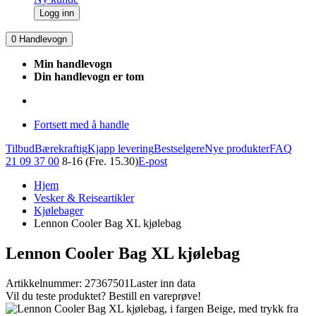
Logg inn
0
Handlevogn
Min handlevogn
Din handlevogn er tom
Fortsett med å handle
Tilbud
Bærekraftig
Kjapp levering
Bestselgere
Nye produkter
FAQ
21 09 37 00
8-16 (Fre. 15.30)
E-post
Hjem
Vesker & Reiseartikler
Kjølebager
Lennon Cooler Bag XL kjølebag
Lennon Cooler Bag XL kjølebag
Artikkelnummer: 27367501
Laster inn data
Vil du teste produktet? Bestill en vareprøve!