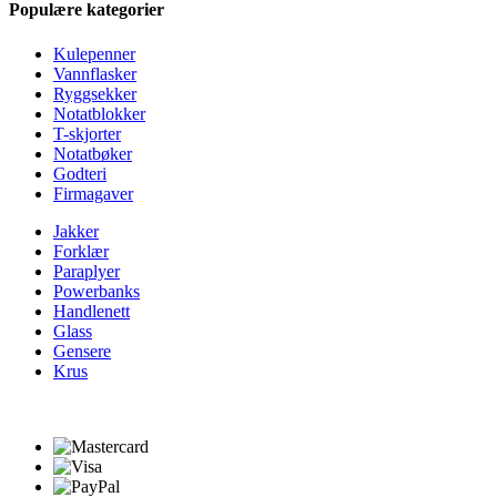
Populære kategorier
Kulepenner
Vannflasker
Ryggsekker
Notatblokker
T-skjorter
Notatbøker
Godteri
Firmagaver
Jakker
Forklær
Paraplyer
Powerbanks
Handlenett
Glass
Gensere
Krus