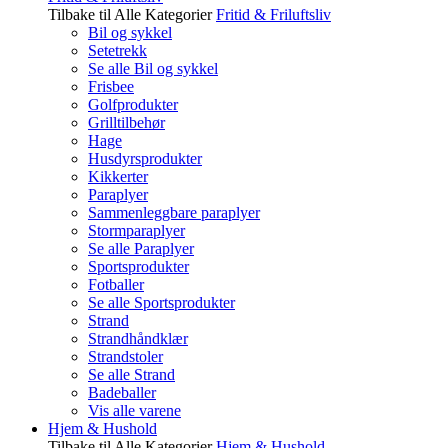
Tilbake til Alle Kategorier
Fritid & Friluftsliv
Bil og sykkel
Setetrekk
Se alle Bil og sykkel
Frisbee
Golfprodukter
Grilltilbehør
Hage
Husdyrsprodukter
Kikkerter
Paraplyer
Sammenleggbare paraplyer
Stormparaplyer
Se alle Paraplyer
Sportsprodukter
Fotballer
Se alle Sportsprodukter
Strand
Strandhåndklær
Strandstoler
Se alle Strand
Badeballer
Vis alle varene
Hjem & Hushold
Tilbake til Alle Kategorier
Hjem & Hushold