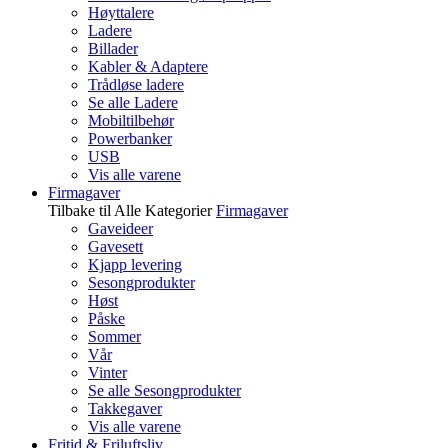
Høyttalere
Ladere
Billader
Kabler & Adaptere
Trådløse ladere
Se alle Ladere
Mobiltilbehør
Powerbanker
USB
Vis alle varene
Firmagaver
Tilbake til Alle Kategorier
Firmagaver
Gaveideer
Gavesett
Kjapp levering
Sesongprodukter
Høst
Påske
Sommer
Vår
Vinter
Se alle Sesongprodukter
Takkegaver
Vis alle varene
Fritid & Friluftsliv