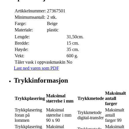
Artikkelnummer:
27367501
Minimumsantall:
2 stk.
Farge:
Beige
Materiale:
plastic
Lengde:
31,50cm.
Bredde:
15 cm.
Høyde:
35 cm.
Vekt:
600 g.
Tåler vask i oppvaskmaskin
No
Last ned varen som PDF
Trykkinformasjon
Maksimalt
Maksimal
Trykkplasering
Trykkmetode
antall
størrelse i mm
farger
Trykkplasering
Maksimal
Maksimalt
Trykkmetode
foran på
størrelse i mm
antall
digital-transfer
lommen
90 x 90
farger
99
Trykkplasering
Maksimal
Maksimalt