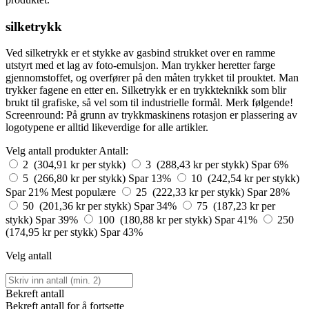
silketrykk
Ved silketrykk er et stykke av gasbind strukket over en ramme
utstyrt med et lag av foto-emulsjon. Man trykker heretter farge
gjennomstoffet, og overfører på den måten trykket til prouktet. Man
trykker fagene en etter en. Silketrykk er en trykkteknikk som blir
brukt til grafiske, så vel som til industrielle formål. Merk følgende!
Screenround: På grunn av trykkmaskinens rotasjon er plassering av
logotypene er alltid likeverdige for alle artikler.
Velg antall produkter
Antall:
2 (304,91 kr per stykk)
3 (288,43 kr per stykk)
Spar 6%
5 (266,80 kr per stykk)
Spar 13%
10 (242,54 kr per stykk)
Spar 21%
Mest populære
25 (222,33 kr per stykk)
Spar 28%
50 (201,36 kr per stykk)
Spar 34%
75 (187,23 kr per
stykk)
Spar 39%
100 (180,88 kr per stykk)
Spar 41%
250
(174,95 kr per stykk)
Spar 43%
Velg antall
Bekreft antall
Bekreft antall for å fortsette