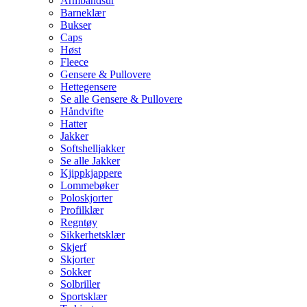
Armbåndsur
Barneklær
Bukser
Caps
Høst
Fleece
Gensere & Pullovere
Hettegensere
Se alle Gensere & Pullovere
Håndvifte
Hatter
Jakker
Softshelljakker
Se alle Jakker
Kjippkjappere
Lommebøker
Poloskjorter
Profilklær
Regntøy
Sikkerhetsklær
Skjerf
Skjorter
Sokker
Solbriller
Sportsklær