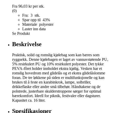
Fra
96,03 kr
per stk.
(0)
Fra: 3 stk.
Spar opp til 43%
Materiale polyester
Laster inn data
Se Produkt
Beskrivelse
Praktisk, solid og romslig kjølebag som kan bæres som
ryggsekk. Denne kjølebagen er laget av vannavstøtende PU,
5% resirkulert PU og 10% resirkulert polyester. Det tykke
PEVA-fôret holder innholdet ekstra kjølig. Vesken har et
romslig hovedrom med glidelås og et ekstra glidelåslomme
foran. De tre løkkene på siden er multifunksjonelle og kan
brukes til å feste en karabinkrok, lampe, solbriller,
drikkeflaske eller andre små tilbehør. Håndtakene og de
polstrede, justerbare skulderstroppene sørger for optimal
bærekomfort. Ideell for piknik, festivaler eller dagsturer.
Kapasitet ca. 16 liter.
Spesifikasjoner