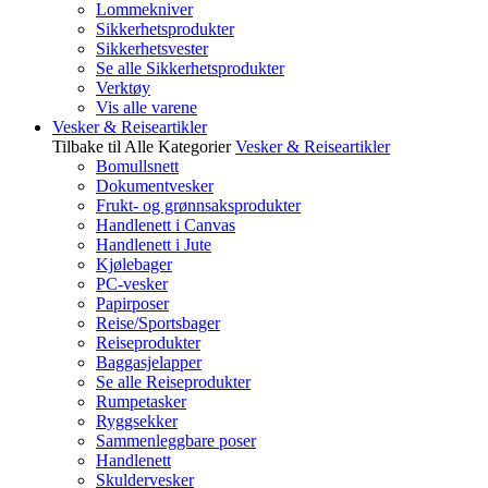
Lommekniver
Sikkerhetsprodukter
Sikkerhetsvester
Se alle Sikkerhetsprodukter
Verktøy
Vis alle varene
Vesker & Reiseartikler
Tilbake til Alle Kategorier
Vesker & Reiseartikler
Bomullsnett
Dokumentvesker
Frukt- og grønnsaksprodukter
Handlenett i Canvas
Handlenett i Jute
Kjølebager
PC-vesker
Papirposer
Reise/Sportsbager
Reiseprodukter
Baggasjelapper
Se alle Reiseprodukter
Rumpetasker
Ryggsekker
Sammenleggbare poser
Handlenett
Skuldervesker