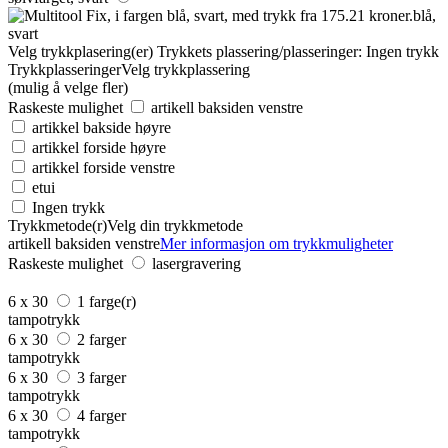
blå,
svart
Velg trykkplasering(er)
Trykkets plassering/plasseringer:
Ingen trykk
Trykkplasseringer
Velg trykkplassering
(mulig å velge fler)
Raskeste mulighet
artikell baksiden venstre
artikkel bakside høyre
artikkel forside høyre
artikkel forside venstre
etui
Ingen trykk
Trykkmetode(r)
Velg din trykkmetode
artikell baksiden venstre
Mer informasjon om trykkmuligheter
Raskeste mulighet
lasergravering
6 x 30
1 farge(r)
tampotrykk
6 x 30
2 farger
tampotrykk
6 x 30
3 farger
tampotrykk
6 x 30
4 farger
tampotrykk