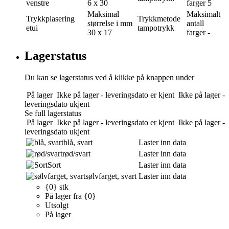
venstre
6 x 30
farger
5
Maksimal
Maksimalt
Trykkplasering
Trykkmetode
størrelse i mm
antall
etui
tampotrykk
30 x 17
farger
-
Lagerstatus
Du kan se lagerstatus ved å klikke på knappen under
På lager
Ikke på lager - leveringsdato er kjent
Ikke på lager -
leveringsdato ukjent
Se full lagerstatus
På lager
Ikke på lager - leveringsdato er kjent
Ikke på lager -
leveringsdato ukjent
blå, svart
Laster inn data
rød/svart
Laster inn data
Sort
Laster inn data
sølvfarget, svart
Laster inn data
{0} stk
På lager fra {0}
Utsolgt
På lager