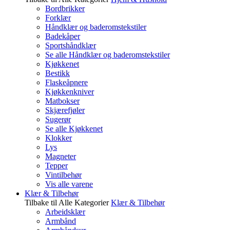
Bordbrikker
Forklær
Håndklær og baderomstekstiler
Badekåper
Sportshåndklær
Se alle Håndklær og baderomstekstiler
Kjøkkenet
Bestikk
Flaskeåpnere
Kjøkkenkniver
Matbokser
Skjærefjøler
Sugerør
Se alle Kjøkkenet
Klokker
Lys
Magneter
Tepper
Vintilbehør
Vis alle varene
Klær & Tilbehør
Tilbake til Alle Kategorier
Klær & Tilbehør
Arbeidsklær
Armbånd