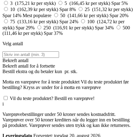
3 (175,21 kr per stykk)
5 (166,45 kr per stykk)
Spar 5%
10 (162,39 kr per stykk)
Spar 8%
25 (151,32 kr per stykk)
Spar 14%
Mest populære
50 (141,66 kr per stykk)
Spar 20%
75 (133,16 kr per stykk)
Spar 24%
100 (124,72 kr per
stykk)
Spar 29%
250 (116,91 kr per stykk)
Spar 34%
500
(111,46 kr per stykk)
Spar 37%
Velg antall
Bekreft antall
Bekreft antall for å fortsette
Bestill
ekstra og du betaler kun
pr. stk.
Motta en vareprøve for å teste produktet
Vil du teste produktet før
bestilling? Kryss av under for å motta en vareprøve
Vil du teste produktet? Bestill en vareprøve!
i
Vareprøvebestillinger under 50 kroner sendes kostnadsfritt.
Vareprøver over 50 kroner krediters når du legger inn en bestilling
på produktet. Vareprøver sendes uten trykk og kan ikke returneres.
Leveringsdato
Forventet; torsdag 20. august 2026