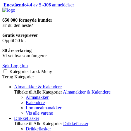
Enestående
4.4
av 5 -
306
anmeldelser
650 000 fornøyde kunder
Er du den neste?
Gratis vareprøver
Opptil 50 kr.
80 års erfaring
Vi vet hva som fungerer
Søk
Logg inn
Kategorier
Lukk
Meny
Terug
Kategorier
Almanakker & Kalendere
Tilbake til Alle Kategorier
Almanakker & Kalendere
Almanakker
Kalendere
Lommealmanakker
Vis alle varene
Drikkeflasker
Tilbake til Alle Kategorier
Drikkeflasker
Drikkeflasker