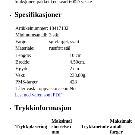
funksjoner, pakket i en svart 600D veske.
Spesifikasjoner
Artikkelnummer:
18417132
Minimumsantall:
3 stk.
Farge:
sølvfarget, svart
Materiale:
rustfritt stål
Lengde:
10 cm.
Bredde:
4,50cm.
Høyde:
2 cm.
Vekt:
238,80g.
PMS-farger
428
Tåler vask i oppvaskmaskin
No
Last ned varen som PDF
Trykkinformasjon
Maksimal
Maksimalt
Trykkplasering
størrelse i
Trykkmetode
antall
mm
farger