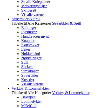
Se alle Kulepenner
Markeringstusjer
Skrivesett
Vis alle varene
Strøartikler & Spill
Tilbake til Alle Kategorier
Strøartikler & Spill
Ballonger
Fyrstikker
Handlevogn mynt
Knapper
Kortstokker
Leker
Nøkkelbånd
Nøkkelringer
Spill
Stickers
Stressballer
Strøartikler
Kosedyr
Vis alle varene
Verktøy & Lommelykter
Tilbake til Alle Kategorier
Verktøy & Lommelykter
Isskraper
Lommelykter
Målebånd