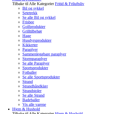
Tilbake til Alle Kategorier
Fritid & Friluftsliv
Bil og sykkel
Setetrekk
Se alle Bil og sykkel
Frisbee
Golfprodukter
Grilltilbehør
Hage
Husdyrsprodukter
Kikkerter
Paraplyer
Sammenleggbare paraplyer
Stormparaplyer
Se alle Paraplyer
Sportsprodukter
Fotballer
Se alle Sportsprodukter
Strand
Strandhåndklær
Strandstoler
Se alle Strand
Badeballer
Vis alle varene
Hjem & Hushold
Tilbake til Alle Kategorier
Hjem & Hushold