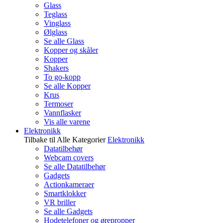
Glass
Teglass
Vinglass
Ølglass
Se alle Glass
Kopper og skåler
Kopper
Shakers
To go-kopp
Se alle Kopper
Krus
Termoser
Vannflasker
Vis alle varene
Elektronikk
Tilbake til Alle Kategorier
Elektronikk
Datatilbehør
Webcam covers
Se alle Datatilbehør
Gadgets
Actionkameraer
Smartklokker
VR briller
Se alle Gadgets
Hodetelefoner og ørepropper