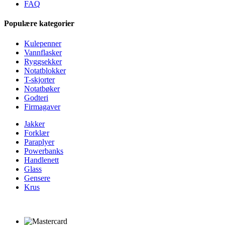
FAQ
Populære kategorier
Kulepenner
Vannflasker
Ryggsekker
Notatblokker
T-skjorter
Notatbøker
Godteri
Firmagaver
Jakker
Forklær
Paraplyer
Powerbanks
Handlenett
Glass
Gensere
Krus