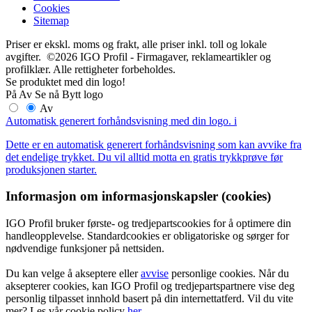
Cookies
Sitemap
Priser er ekskl. moms og frakt, alle priser inkl. toll og lokale
avgifter. ©2026 IGO Profil - Firmagaver, reklameartikler og
profilklær. Alle rettigheter forbeholdes.
Se produktet med din logo!
På
Av
Se nå
Bytt logo
Av
Automatisk generert forhåndsvisning med din logo.
i
Dette er en automatisk generert forhåndsvisning som kan avvike fra
det endelige trykket. Du vil alltid motta en gratis trykkprøve før
produksjonen starter.
Informasjon om informasjonskapsler (cookies)
IGO Profil bruker første- og tredjepartscookies for å optimere din
handleopplevelse. Standardcookies er obligatoriske og sørger for
nødvendige funksjoner på nettsiden.
Du kan velge å akseptere eller
avvise
personlige cookies. Når du
aksepterer cookies, kan IGO Profil og tredjepartspartnere vise deg
personlig tilpasset innhold basert på din internettatferd. Vil du vite
mer? Les vår cookie policy
her
.