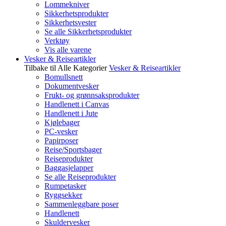
Lommekniver
Sikkerhetsprodukter
Sikkerhetsvester
Se alle Sikkerhetsprodukter
Verktøy
Vis alle varene
Vesker & Reiseartikler
Tilbake til Alle Kategorier
Vesker & Reiseartikler
Bomullsnett
Dokumentvesker
Frukt- og grønnsaksprodukter
Handlenett i Canvas
Handlenett i Jute
Kjølebager
PC-vesker
Papirposer
Reise/Sportsbager
Reiseprodukter
Baggasjelapper
Se alle Reiseprodukter
Rumpetasker
Ryggsekker
Sammenleggbare poser
Handlenett
Skuldervesker