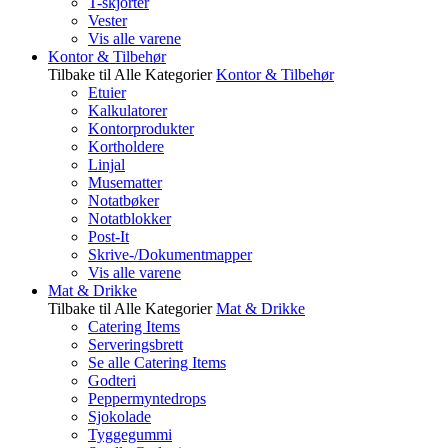
T-skjorter
Vester
Vis alle varene
Kontor & Tilbehør
Tilbake til Alle Kategorier
Kontor & Tilbehør
Etuier
Kalkulatorer
Kontorprodukter
Kortholdere
Linjal
Musematter
Notatbøker
Notatblokker
Post-It
Skrive-/Dokumentmapper
Vis alle varene
Mat & Drikke
Tilbake til Alle Kategorier
Mat & Drikke
Catering Items
Serveringsbrett
Se alle Catering Items
Godteri
Peppermyntedrops
Sjokolade
Tyggegummi