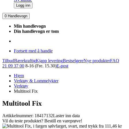
Logg inn
0
Handlevogn
Min handlevogn
Din handlevogn er tom
Fortsett med å handle
Tilbud
Bærekraftig
Kjapp levering
Bestselgere
Nye produkter
FAQ
21 09 37 00
8-16 (Fre. 15.30)
E-post
Hjem
Verktøy & Lommelykter
Verktøy
Multitool Fix
Multitool Fix
Artikkelnummer: 18417132
Laster inn data
Vil du teste produktet? Bestill en vareprøve!