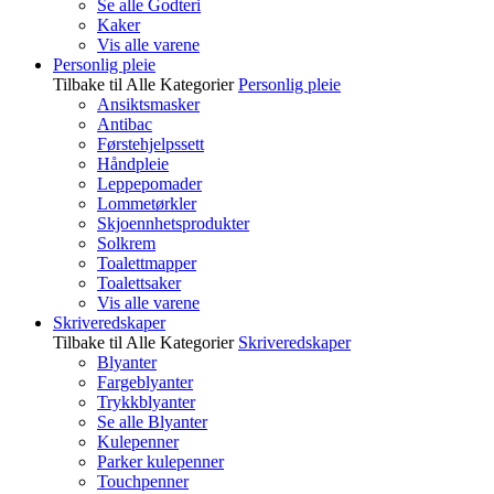
Se alle Godteri
Kaker
Vis alle varene
Personlig pleie
Tilbake til Alle Kategorier
Personlig pleie
Ansiktsmasker
Antibac
Førstehjelpssett
Håndpleie
Leppepomader
Lommetørkler
Skjoennhetsprodukter
Solkrem
Toalettmapper
Toalettsaker
Vis alle varene
Skriveredskaper
Tilbake til Alle Kategorier
Skriveredskaper
Blyanter
Fargeblyanter
Trykkblyanter
Se alle Blyanter
Kulepenner
Parker kulepenner
Touchpenner