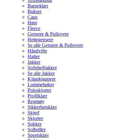
Armbåndsur
Barneklær
Bukser
Caps
Høst
Fleece
Gensere & Pullovere
Hettegensere
Se alle Gensere & Pullovere
Håndvifte
Hatter
Jakker
Softshelljakker
Se alle Jakker
Kjippkjappere
Lommebøker
Poloskjorter
Profilklær
Regntøy
Sikkerhetsklær
Skjerf
Skjorter
Sokker
Solbriller
Sportsklær