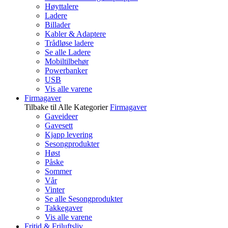
Høyttalere
Ladere
Billader
Kabler & Adaptere
Trådløse ladere
Se alle Ladere
Mobiltilbehør
Powerbanker
USB
Vis alle varene
Firmagaver
Tilbake til Alle Kategorier
Firmagaver
Gaveideer
Gavesett
Kjapp levering
Sesongprodukter
Høst
Påske
Sommer
Vår
Vinter
Se alle Sesongprodukter
Takkegaver
Vis alle varene
Fritid & Friluftsliv