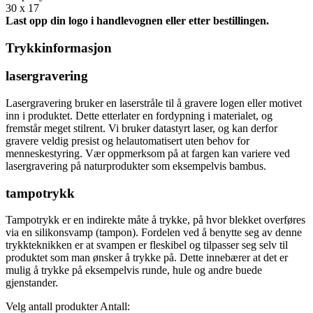
30 x 17
Last opp din logo i handlevognen eller etter bestillingen.
Trykkinformasjon
lasergravering
Lasergravering bruker en laserstråle til å gravere logen eller motivet
inn i produktet. Dette etterlater en fordypning i materialet, og
fremstår meget stilrent. Vi bruker datastyrt laser, og kan derfor
gravere veldig presist og helautomatisert uten behov for
menneskestyring. Vær oppmerksom på at fargen kan variere ved
lasergravering på naturprodukter som eksempelvis bambus.
tampotrykk
Tampotrykk er en indirekte måte å trykke, på hvor blekket overføres
via en silikonsvamp (tampon). Fordelen ved å benytte seg av denne
trykkteknikken er at svampen er fleskibel og tilpasser seg selv til
produktet som man ønsker å trykke på. Dette innebærer at det er
mulig å trykke på eksempelvis runde, hule og andre buede
gjenstander.
Velg antall produkter
Antall: