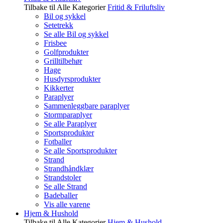
Tilbake til Alle Kategorier
Fritid & Friluftsliv
Bil og sykkel
Setetrekk
Se alle Bil og sykkel
Frisbee
Golfprodukter
Grilltilbehør
Hage
Husdyrsprodukter
Kikkerter
Paraplyer
Sammenleggbare paraplyer
Stormparaplyer
Se alle Paraplyer
Sportsprodukter
Fotballer
Se alle Sportsprodukter
Strand
Strandhåndklær
Strandstoler
Se alle Strand
Badeballer
Vis alle varene
Hjem & Hushold
Tilbake til Alle Kategorier
Hjem & Hushold