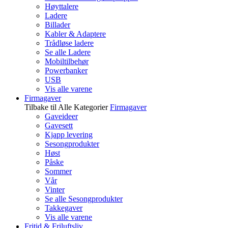
Høyttalere
Ladere
Billader
Kabler & Adaptere
Trådløse ladere
Se alle Ladere
Mobiltilbehør
Powerbanker
USB
Vis alle varene
Firmagaver
Tilbake til Alle Kategorier
Firmagaver
Gaveideer
Gavesett
Kjapp levering
Sesongprodukter
Høst
Påske
Sommer
Vår
Vinter
Se alle Sesongprodukter
Takkegaver
Vis alle varene
Fritid & Friluftsliv