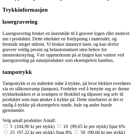
Trykkinformasjon
lasergravering
Lasergravering bruker en laserstråle til å gravere logen eller motivet
inn i produktet. Dette etterlater en fordypning i materialet, og
fremstår meget stilrent. Vi bruker datastyrt laser, og kan derfor
gravere veldig presist og helautomatisert uten behov for
menneskestyring. Vær oppmerksom på at fargen kan variere ved
lasergravering på naturprodukter som eksempelvis bambus.
tampotrykk
Tampotrykk er en indirekte måte å trykke, på hvor blekket overføres
via en silikonsvamp (tampon). Fordelen ved å benytte seg av denne
trykkteknikken er at svampen er fleskibel og tilpasser seg selv til
produktet som man ønsker å trykke på. Dette innebærer at det er
mulig å trykke på eksempelvis runde, hule og andre buede
gjenstander.
Velg antall produkter
Antall:
5 (104,90 kr per stykk)
10 (99,65 kr per stykk)
Spar 6%
25 (97,22 kr per stykk)
Spar 8%
50 (90,60 kr per stykk)