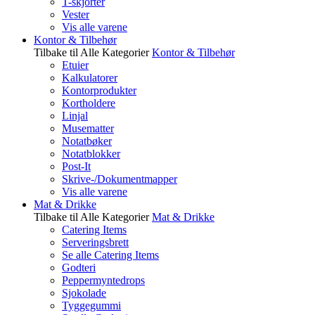
T-skjorter
Vester
Vis alle varene
Kontor & Tilbehør
Tilbake til Alle Kategorier
Kontor & Tilbehør
Etuier
Kalkulatorer
Kontorprodukter
Kortholdere
Linjal
Musematter
Notatbøker
Notatblokker
Post-It
Skrive-/Dokumentmapper
Vis alle varene
Mat & Drikke
Tilbake til Alle Kategorier
Mat & Drikke
Catering Items
Serveringsbrett
Se alle Catering Items
Godteri
Peppermyntedrops
Sjokolade
Tyggegummi