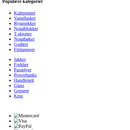
Populære kategorier
Kulepenner
Vannflasker
Ryggsekker
Notatblokker
T-skjorter
Notatbøker
Godteri
Firmagaver
Jakker
Forklær
Paraplyer
Powerbanks
Handlenett
Glass
Gensere
Krus