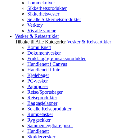
Lommekniver
Sikkerhetsprodukter
Sikkerhetsvester
Se alle Sikkerhetsprodukter
Verktøy
Vis alle varene
Vesker & Reiseartikler
Tilbake til Alle Kategorier
Vesker & Reiseartikler
Bomullsnett
Dokumentvesker
Frukt- og grønnsaksprodukter
Handlenett i Canvas
Handlenett i Jute
Kjølebager
PC-vesker
Papirposer
Reise/Sportsbager
Reiseprodukter
Baggasjelapper
Se alle Reiseprodukter
Rumpetasker
Ryggsekker
Sammenleggbare poser
Handlenett
Skuldervesker