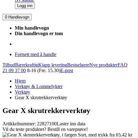
Logg inn
0
Handlevogn
Min handlevogn
Din handlevogn er tom
Fortsett med å handle
Tilbud
Bærekraftig
Kjapp levering
Bestselgere
Nye produkter
FAQ
21 09 37 00
8-16 (Fre. 15.30)
E-post
Hjem
Verktøy & Lommelykter
Verktøy
Gear X skrutrekkerverktøy
Gear X skrutrekkerverktøy
Artikkelnummer: 22827100
Laster inn data
Vil du teste produktet? Bestill en vareprøve!