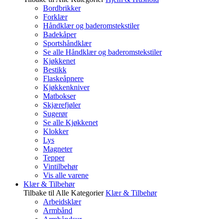
Bordbrikker
Forklær
Håndklær og baderomstekstiler
Badekåper
Sportshåndklær
Se alle Håndklær og baderomstekstiler
Kjøkkenet
Bestikk
Flaskeåpnere
Kjøkkenkniver
Matbokser
Skjærefjøler
Sugerør
Se alle Kjøkkenet
Klokker
Lys
Magneter
Tepper
Vintilbehør
Vis alle varene
Klær & Tilbehør
Tilbake til Alle Kategorier
Klær & Tilbehør
Arbeidsklær
Armbånd