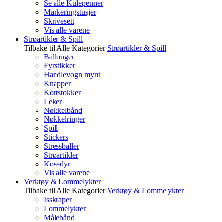
Se alle Kulepenner
Markeringstusjer
Skrivesett
Vis alle varene
Strøartikler & Spill
Tilbake til Alle Kategorier
Strøartikler & Spill
Ballonger
Fyrstikker
Handlevogn mynt
Knapper
Kortstokker
Leker
Nøkkelbånd
Nøkkelringer
Spill
Stickers
Stressballer
Strøartikler
Kosedyr
Vis alle varene
Verktøy & Lommelykter
Tilbake til Alle Kategorier
Verktøy & Lommelykter
Isskraper
Lommelykter
Målebånd