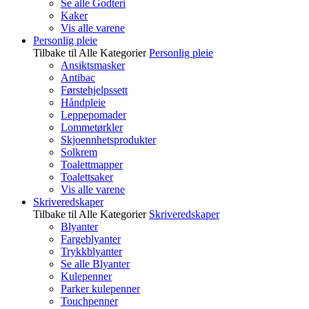
Se alle Godteri
Kaker
Vis alle varene
Personlig pleie
Tilbake til Alle Kategorier
Personlig pleie
Ansiktsmasker
Antibac
Førstehjelpssett
Håndpleie
Leppepomader
Lommetørkler
Skjoennhetsprodukter
Solkrem
Toalettmapper
Toalettsaker
Vis alle varene
Skriveredskaper
Tilbake til Alle Kategorier
Skriveredskaper
Blyanter
Fargeblyanter
Trykkblyanter
Se alle Blyanter
Kulepenner
Parker kulepenner
Touchpenner