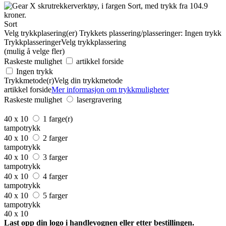
Sort
Velg trykkplasering(er)
Trykkets plassering/plasseringer:
Ingen trykk
Trykkplasseringer
Velg trykkplassering
(mulig å velge fler)
Raskeste mulighet
artikkel forside
Ingen trykk
Trykkmetode(r)
Velg din trykkmetode
artikkel forside
Mer informasjon om trykkmuligheter
Raskeste mulighet
lasergravering
40 x 10
1 farge(r)
tampotrykk
40 x 10
2 farger
tampotrykk
40 x 10
3 farger
tampotrykk
40 x 10
4 farger
tampotrykk
40 x 10
5 farger
tampotrykk
40 x 10
Last opp din logo i handlevognen eller etter bestillingen.