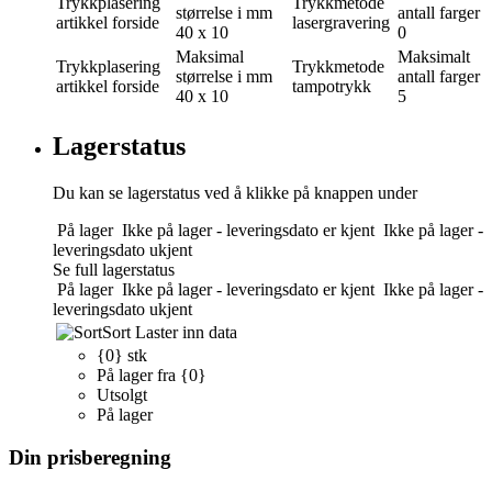
Trykkplasering
Trykkmetode
størrelse i mm
antall farger
artikkel forside
lasergravering
40 x 10
0
Maksimal
Maksimalt
Trykkplasering
Trykkmetode
størrelse i mm
antall farger
artikkel forside
tampotrykk
40 x 10
5
Lagerstatus
Du kan se lagerstatus ved å klikke på knappen under
På lager
Ikke på lager - leveringsdato er kjent
Ikke på lager -
leveringsdato ukjent
Se full lagerstatus
På lager
Ikke på lager - leveringsdato er kjent
Ikke på lager -
leveringsdato ukjent
Sort
Laster inn data
{0} stk
På lager fra {0}
Utsolgt
På lager
Din prisberegning