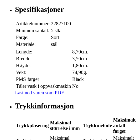
Spesifikasjoner
Artikkelnummer:
22827100
Minimumsantall:
5 stk.
Farge:
Sort
Materiale:
stål
Lengde:
8,70cm.
Bredde:
3,50cm.
Høyde:
1,80cm.
Vekt:
74,90g.
PMS-farger
Black
Tåler vask i oppvaskmaskin
No
Last ned varen som PDF
Trykkinformasjon
Maksimalt
Maksimal
Trykkplasering
Trykkmetode
antall
størrelse i mm
farger
Maksimal
Maksimalt