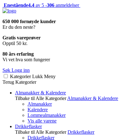
Enestående
4.4
av 5 -
306
anmeldelser
650 000 fornøyde kunder
Er du den neste?
Gratis vareprøver
Opptil 50 kr.
80 års erfaring
Vi vet hva som fungerer
Søk
Logg inn
Kategorier
Lukk
Meny
Terug
Kategorier
Almanakker & Kalendere
Tilbake til Alle Kategorier
Almanakker & Kalendere
Almanakker
Kalendere
Lommealmanakker
Vis alle varene
Drikkeflasker
Tilbake til Alle Kategorier
Drikkeflasker
Drikkeflasker