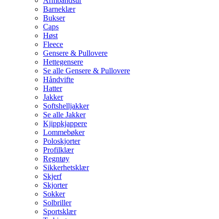
Armbåndsur
Barneklær
Bukser
Caps
Høst
Fleece
Gensere & Pullovere
Hettegensere
Se alle Gensere & Pullovere
Håndvifte
Hatter
Jakker
Softshelljakker
Se alle Jakker
Kjippkjappere
Lommebøker
Poloskjorter
Profilklær
Regntøy
Sikkerhetsklær
Skjerf
Skjorter
Sokker
Solbriller
Sportsklær