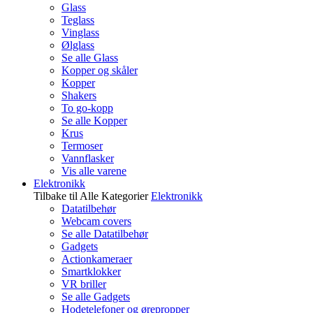
Glass
Teglass
Vinglass
Ølglass
Se alle Glass
Kopper og skåler
Kopper
Shakers
To go-kopp
Se alle Kopper
Krus
Termoser
Vannflasker
Vis alle varene
Elektronikk
Tilbake til Alle Kategorier
Elektronikk
Datatilbehør
Webcam covers
Se alle Datatilbehør
Gadgets
Actionkameraer
Smartklokker
VR briller
Se alle Gadgets
Hodetelefoner og ørepropper