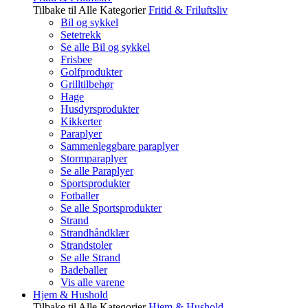
Tilbake til Alle Kategorier
Fritid & Friluftsliv
Bil og sykkel
Setetrekk
Se alle Bil og sykkel
Frisbee
Golfprodukter
Grilltilbehør
Hage
Husdyrsprodukter
Kikkerter
Paraplyer
Sammenleggbare paraplyer
Stormparaplyer
Se alle Paraplyer
Sportsprodukter
Fotballer
Se alle Sportsprodukter
Strand
Strandhåndklær
Strandstoler
Se alle Strand
Badeballer
Vis alle varene
Hjem & Hushold
Tilbake til Alle Kategorier
Hjem & Hushold