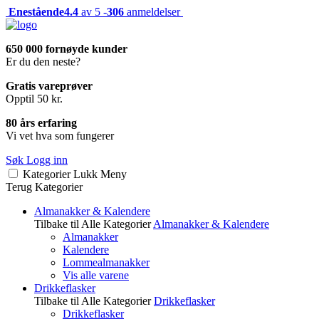
Enestående
4.4
av 5 -
306
anmeldelser
650 000 fornøyde kunder
Er du den neste?
Gratis vareprøver
Opptil 50 kr.
80 års erfaring
Vi vet hva som fungerer
Søk
Logg inn
Kategorier
Lukk
Meny
Terug
Kategorier
Almanakker & Kalendere
Tilbake til Alle Kategorier
Almanakker & Kalendere
Almanakker
Kalendere
Lommealmanakker
Vis alle varene
Drikkeflasker
Tilbake til Alle Kategorier
Drikkeflasker
Drikkeflasker