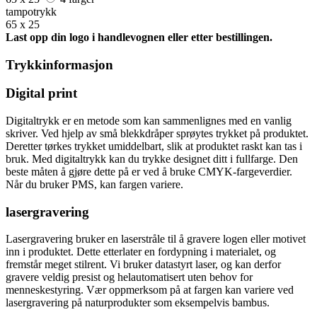
tampotrykk
65 x 25
Last opp din logo i handlevognen eller etter bestillingen.
Trykkinformasjon
Digital print
Digitaltrykk er en metode som kan sammenlignes med en vanlig
skriver. Ved hjelp av små blekkdråper sprøytes trykket på produktet.
Deretter tørkes trykket umiddelbart, slik at produktet raskt kan tas i
bruk. Med digitaltrykk kan du trykke designet ditt i fullfarge. Den
beste måten å gjøre dette på er ved å bruke CMYK-fargeverdier.
Når du bruker PMS, kan fargen variere.
lasergravering
Lasergravering bruker en laserstråle til å gravere logen eller motivet
inn i produktet. Dette etterlater en fordypning i materialet, og
fremstår meget stilrent. Vi bruker datastyrt laser, og kan derfor
gravere veldig presist og helautomatisert uten behov for
menneskestyring. Vær oppmerksom på at fargen kan variere ved
lasergravering på naturprodukter som eksempelvis bambus.