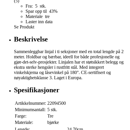
(5)
Fra: 5 stk.
Spar opp til 43%
Materiale tre
Laster inn data
Se Produkt
Beskrivelse
Sammenleggbar linjal i ti seksjoner med en total lengde på 2
meter. Holdbar og bærbar, ideell for både profesjonelle og
gjør-det-selv-prosjekter. Linjalen har et støtsikkert belegg og
ekstra sterke hengsler i rustfritt stål. Med integrert
vinkelskjema og låsevinkel på 180°. CE-sertifisert og
nøyaktighetsklasse 3. Laget i Europa.
Spesifikasjoner
Artikkelnummer:
22094500
Minimumsantall:
5 stk.
Farge:
Tre
Materiale:
bjørke
Lengde:
24,70cm.