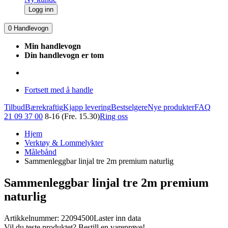
Logg inn
0
Handlevogn
Min handlevogn
Din handlevogn er tom
Fortsett med å handle
Tilbud
Bærekraftig
Kjapp levering
Bestselgere
Nye produkter
FAQ
21 09 37 00
8-16 (Fre. 15.30)
Ring oss
Hjem
Verktøy & Lommelykter
Målebånd
Sammenleggbar linjal tre 2m premium naturlig
Sammenleggbar linjal tre 2m premium
naturlig
Artikkelnummer: 22094500
Laster inn data
Vil du teste produktet? Bestill en vareprøve!