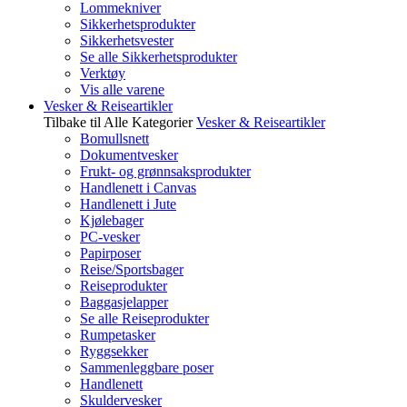
Lommekniver
Sikkerhetsprodukter
Sikkerhetsvester
Se alle Sikkerhetsprodukter
Verktøy
Vis alle varene
Vesker & Reiseartikler
Tilbake til Alle Kategorier
Vesker & Reiseartikler
Bomullsnett
Dokumentvesker
Frukt- og grønnsaksprodukter
Handlenett i Canvas
Handlenett i Jute
Kjølebager
PC-vesker
Papirposer
Reise/Sportsbager
Reiseprodukter
Baggasjelapper
Se alle Reiseprodukter
Rumpetasker
Ryggsekker
Sammenleggbare poser
Handlenett
Skuldervesker