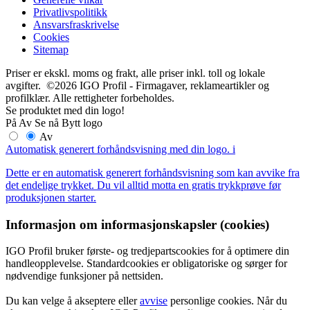
Privatlivspolitikk
Ansvarsfraskrivelse
Cookies
Sitemap
Priser er ekskl. moms og frakt, alle priser inkl. toll og lokale
avgifter. ©2026 IGO Profil - Firmagaver, reklameartikler og
profilklær. Alle rettigheter forbeholdes.
Se produktet med din logo!
På
Av
Se nå
Bytt logo
Av
Automatisk generert forhåndsvisning med din logo.
i
Dette er en automatisk generert forhåndsvisning som kan avvike fra
det endelige trykket. Du vil alltid motta en gratis trykkprøve før
produksjonen starter.
Informasjon om informasjonskapsler (cookies)
IGO Profil bruker første- og tredjepartscookies for å optimere din
handleopplevelse. Standardcookies er obligatoriske og sørger for
nødvendige funksjoner på nettsiden.
Du kan velge å akseptere eller
avvise
personlige cookies. Når du