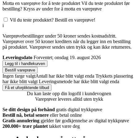
Motta en vareprøve for å teste produktet
Vil du teste produktet før
bestilling? Kryss av under for å motta en vareprøve
Vil du teste produktet? Bestill en vareprøve!
i
Vareprøvebestillinger under 50 kroner sendes kostnadsfritt.
Vareprøver over 50 kroner krediters når du legger inn en bestilling
på produktet. Vareprøver sendes uten trykk og kan ikke returneres.
Leveringsdato
Forventet; onsdag 19. august 2026
Legg til i handlekurven
Bestill vareprøve
Ingen farge valgt
Antall har ikke blitt valgt enda
Trykkets plassering
har ikke blitt valgt
Leveringsmetode har ikke blitt valgt enda
Få et uforpliktende tilbud
Du kan laste opp din logofil i kundevognen
Vareprøver leveres alltid uten trykk
Se ditt design på forhånd
gratis digital trykkprøve
Bestill nå, betal senere
eller betal online
Gratis annulering
gjelder før godkjennelse av digital trykkprøve
200.000+
trær plantet
takket være deg