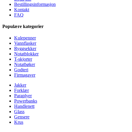
Bestillingsinformasjon
Kontakt
FAQ
Populære kategorier
Kulepenner
Vannflasker
Ryggsekker
Notatblokker
T-skjorter
Notatbøker
Godteri
Firmagaver
Jakker
Forklær
Paraplyer
Powerbanks
Handlenett
Glass
Gensere
Krus