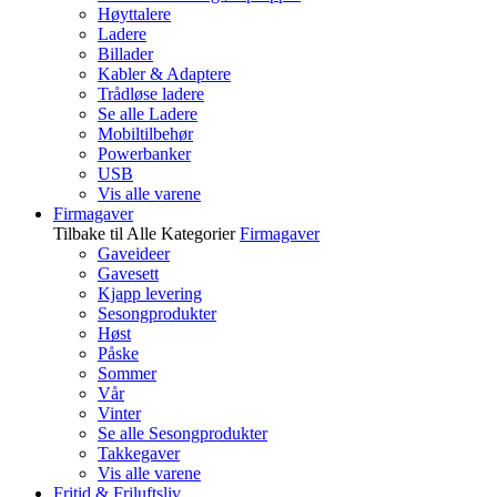
Høyttalere
Ladere
Billader
Kabler & Adaptere
Trådløse ladere
Se alle Ladere
Mobiltilbehør
Powerbanker
USB
Vis alle varene
Firmagaver
Tilbake til Alle Kategorier
Firmagaver
Gaveideer
Gavesett
Kjapp levering
Sesongprodukter
Høst
Påske
Sommer
Vår
Vinter
Se alle Sesongprodukter
Takkegaver
Vis alle varene
Fritid & Friluftsliv