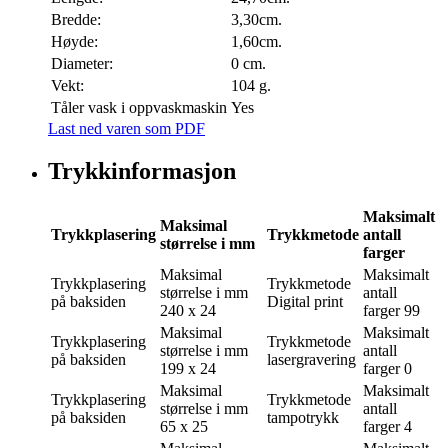
Bredde:
3,30cm.
Høyde:
1,60cm.
Diameter:
0 cm.
Vekt:
104 g.
Tåler vask i oppvaskmaskin
Yes
Last ned varen som PDF
Trykkinformasjon
Maksimalt
Maksimal
Trykkplasering
Trykkmetode
antall
størrelse i mm
farger
Maksimal
Maksimalt
Trykkplasering
Trykkmetode
størrelse i mm
antall
på baksiden
Digital print
240 x 24
farger
99
Maksimal
Maksimalt
Trykkplasering
Trykkmetode
størrelse i mm
antall
på baksiden
lasergravering
199 x 24
farger
0
Maksimal
Maksimalt
Trykkplasering
Trykkmetode
størrelse i mm
antall
på baksiden
tampotrykk
65 x 25
farger
4