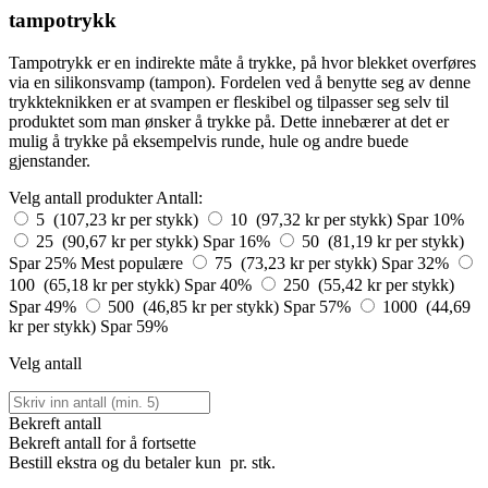
tampotrykk
Tampotrykk er en indirekte måte å trykke, på hvor blekket overføres
via en silikonsvamp (tampon). Fordelen ved å benytte seg av denne
trykkteknikken er at svampen er fleskibel og tilpasser seg selv til
produktet som man ønsker å trykke på. Dette innebærer at det er
mulig å trykke på eksempelvis runde, hule og andre buede
gjenstander.
Velg antall produkter
Antall:
5 (107,23 kr per stykk)
10 (97,32 kr per stykk)
Spar 10%
25 (90,67 kr per stykk)
Spar 16%
50 (81,19 kr per stykk)
Spar 25%
Mest populære
75 (73,23 kr per stykk)
Spar 32%
100 (65,18 kr per stykk)
Spar 40%
250 (55,42 kr per stykk)
Spar 49%
500 (46,85 kr per stykk)
Spar 57%
1000 (44,69
kr per stykk)
Spar 59%
Velg antall
Bekreft antall
Bekreft antall for å fortsette
Bestill
ekstra og du betaler kun
pr. stk.