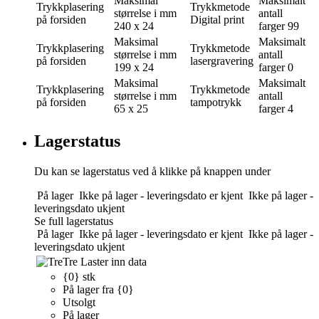
Maksimal
Maksimalt
Trykkplasering
Trykkmetode
størrelse i mm
antall
på forsiden
Digital print
240 x 24
farger
99
Maksimal
Maksimalt
Trykkplasering
Trykkmetode
størrelse i mm
antall
på forsiden
lasergravering
199 x 24
farger
0
Maksimal
Maksimalt
Trykkplasering
Trykkmetode
størrelse i mm
antall
på forsiden
tampotrykk
65 x 25
farger
4
Lagerstatus
Du kan se lagerstatus ved å klikke på knappen under
På lager
Ikke på lager - leveringsdato er kjent
Ikke på lager -
leveringsdato ukjent
Se full lagerstatus
På lager
Ikke på lager - leveringsdato er kjent
Ikke på lager -
leveringsdato ukjent
Tre
Laster inn data
{0} stk
På lager fra {0}
Utsolgt
På lager