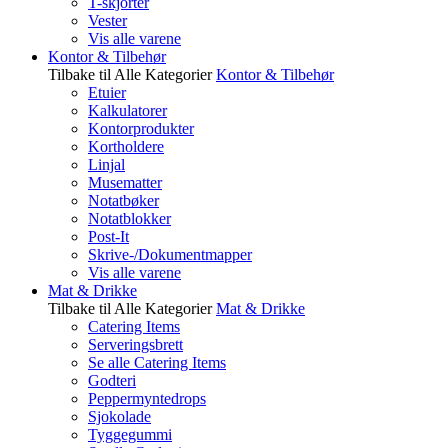
T-skjorter
Vester
Vis alle varene
Kontor & Tilbehør
Tilbake til Alle Kategorier
Kontor & Tilbehør
Etuier
Kalkulatorer
Kontorprodukter
Kortholdere
Linjal
Musematter
Notatbøker
Notatblokker
Post-It
Skrive-/Dokumentmapper
Vis alle varene
Mat & Drikke
Tilbake til Alle Kategorier
Mat & Drikke
Catering Items
Serveringsbrett
Se alle Catering Items
Godteri
Peppermyntedrops
Sjokolade
Tyggegummi