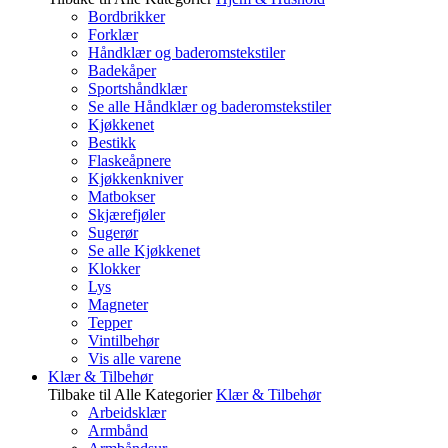
Bordbrikker
Forklær
Håndklær og baderomstekstiler
Badekåper
Sportshåndklær
Se alle Håndklær og baderomstekstiler
Kjøkkenet
Bestikk
Flaskeåpnere
Kjøkkenkniver
Matbokser
Skjærefjøler
Sugerør
Se alle Kjøkkenet
Klokker
Lys
Magneter
Tepper
Vintilbehør
Vis alle varene
Klær & Tilbehør
Tilbake til Alle Kategorier
Klær & Tilbehør
Arbeidsklær
Armbånd