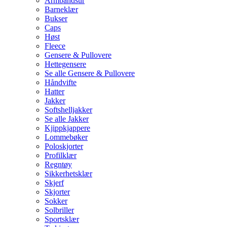
Armbåndsur
Barneklær
Bukser
Caps
Høst
Fleece
Gensere & Pullovere
Hettegensere
Se alle Gensere & Pullovere
Håndvifte
Hatter
Jakker
Softshelljakker
Se alle Jakker
Kjippkjappere
Lommebøker
Poloskjorter
Profilklær
Regntøy
Sikkerhetsklær
Skjerf
Skjorter
Sokker
Solbriller
Sportsklær