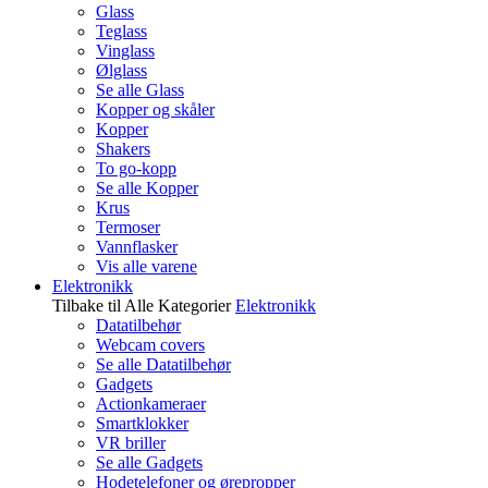
Glass
Teglass
Vinglass
Ølglass
Se alle Glass
Kopper og skåler
Kopper
Shakers
To go-kopp
Se alle Kopper
Krus
Termoser
Vannflasker
Vis alle varene
Elektronikk
Tilbake til Alle Kategorier
Elektronikk
Datatilbehør
Webcam covers
Se alle Datatilbehør
Gadgets
Actionkameraer
Smartklokker
VR briller
Se alle Gadgets
Hodetelefoner og ørepropper