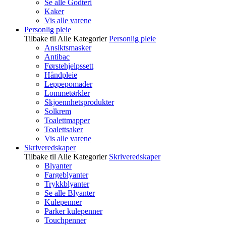
Se alle Godteri
Kaker
Vis alle varene
Personlig pleie
Tilbake til Alle Kategorier
Personlig pleie
Ansiktsmasker
Antibac
Førstehjelpssett
Håndpleie
Leppepomader
Lommetørkler
Skjoennhetsprodukter
Solkrem
Toalettmapper
Toalettsaker
Vis alle varene
Skriveredskaper
Tilbake til Alle Kategorier
Skriveredskaper
Blyanter
Fargeblyanter
Trykkblyanter
Se alle Blyanter
Kulepenner
Parker kulepenner
Touchpenner