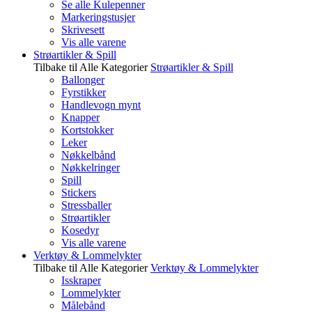
Se alle Kulepenner
Markeringstusjer
Skrivesett
Vis alle varene
Strøartikler & Spill
Tilbake til Alle Kategorier
Strøartikler & Spill
Ballonger
Fyrstikker
Handlevogn mynt
Knapper
Kortstokker
Leker
Nøkkelbånd
Nøkkelringer
Spill
Stickers
Stressballer
Strøartikler
Kosedyr
Vis alle varene
Verktøy & Lommelykter
Tilbake til Alle Kategorier
Verktøy & Lommelykter
Isskraper
Lommelykter
Målebånd