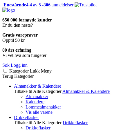
Enestående
4.4
av 5 -
306
anmeldelser
650 000 fornøyde kunder
Er du den neste?
Gratis vareprøver
Opptil 50 kr.
80 års erfaring
Vi vet hva som fungerer
Søk
Logg inn
Kategorier
Lukk
Meny
Terug
Kategorier
Almanakker & Kalendere
Tilbake til Alle Kategorier
Almanakker & Kalendere
Almanakker
Kalendere
Lommealmanakker
Vis alle varene
Drikkeflasker
Tilbake til Alle Kategorier
Drikkeflasker
Drikkeflasker