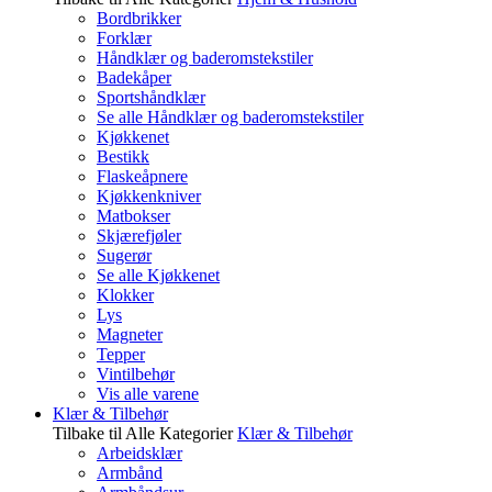
Bordbrikker
Forklær
Håndklær og baderomstekstiler
Badekåper
Sportshåndklær
Se alle Håndklær og baderomstekstiler
Kjøkkenet
Bestikk
Flaskeåpnere
Kjøkkenkniver
Matbokser
Skjærefjøler
Sugerør
Se alle Kjøkkenet
Klokker
Lys
Magneter
Tepper
Vintilbehør
Vis alle varene
Klær & Tilbehør
Tilbake til Alle Kategorier
Klær & Tilbehør
Arbeidsklær
Armbånd