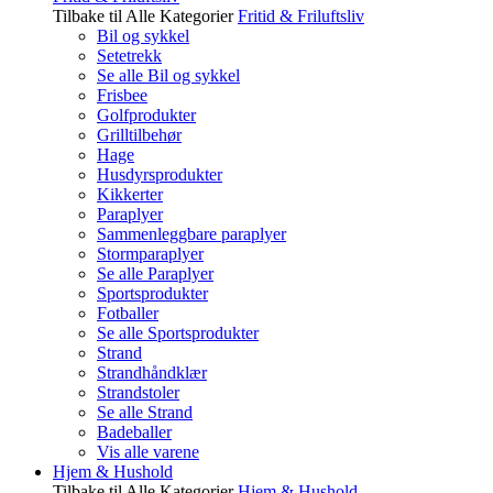
Tilbake til Alle Kategorier
Fritid & Friluftsliv
Bil og sykkel
Setetrekk
Se alle Bil og sykkel
Frisbee
Golfprodukter
Grilltilbehør
Hage
Husdyrsprodukter
Kikkerter
Paraplyer
Sammenleggbare paraplyer
Stormparaplyer
Se alle Paraplyer
Sportsprodukter
Fotballer
Se alle Sportsprodukter
Strand
Strandhåndklær
Strandstoler
Se alle Strand
Badeballer
Vis alle varene
Hjem & Hushold
Tilbake til Alle Kategorier
Hjem & Hushold