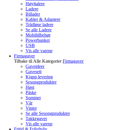
Høyttalere
Ladere
Billader
Kabler & Adaptere
Trådløse ladere
Se alle Ladere
Mobiltilbehør
Powerbanker
USB
Vis alle varene
Firmagaver
Tilbake til Alle Kategorier
Firmagaver
Gaveideer
Gavesett
Kjapp levering
Sesongprodukter
Høst
Påske
Sommer
Vår
Vinter
Se alle Sesongprodukter
Takkegaver
Vis alle varene
Fritid & Friluftsliv