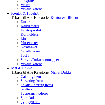
T-skjorter
Vester
Vis alle varene
Kontor & Tilbehør
Tilbake til Alle Kategorier
Kontor & Tilbehør
Etuier
Kalkulatorer
Kontorprodukter
Kortholdere
Linjal
Musematter
Notatbøker
Notatblokker
Post-It
Skrive-/Dokumentmapper
Vis alle varene
Mat & Drikke
Tilbake til Alle Kategorier
Mat & Drikke
Catering Items
Serveringsbrett
Se alle Catering Items
Godteri
Peppermyntedrops
Sjokolade
Tyggegummi