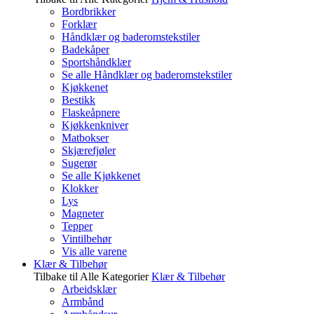
Bordbrikker
Forklær
Håndklær og baderomstekstiler
Badekåper
Sportshåndklær
Se alle Håndklær og baderomstekstiler
Kjøkkenet
Bestikk
Flaskeåpnere
Kjøkkenkniver
Matbokser
Skjærefjøler
Sugerør
Se alle Kjøkkenet
Klokker
Lys
Magneter
Tepper
Vintilbehør
Vis alle varene
Klær & Tilbehør
Tilbake til Alle Kategorier
Klær & Tilbehør
Arbeidsklær
Armbånd