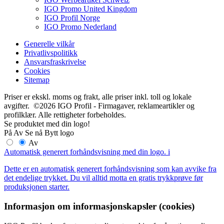
IGO Promo United Kingdom
IGO Profil Norge
IGO Promo Nederland
Generelle vilkår
Privatlivspolitikk
Ansvarsfraskrivelse
Cookies
Sitemap
Priser er ekskl. moms og frakt, alle priser inkl. toll og lokale
avgifter. ©2026 IGO Profil - Firmagaver, reklameartikler og
profilklær. Alle rettigheter forbeholdes.
Se produktet med din logo!
På
Av
Se nå
Bytt logo
Av
Automatisk generert forhåndsvisning med din logo.
i
Dette er en automatisk generert forhåndsvisning som kan avvike fra
det endelige trykket. Du vil alltid motta en gratis trykkprøve før
produksjonen starter.
Informasjon om informasjonskapsler (cookies)