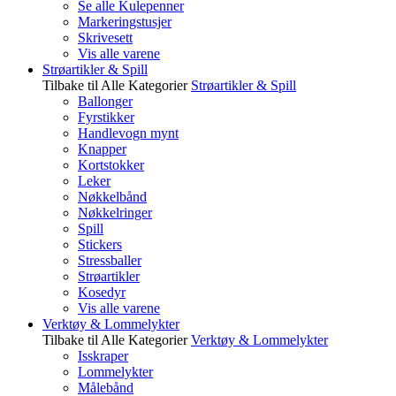
Se alle Kulepenner
Markeringstusjer
Skrivesett
Vis alle varene
Strøartikler & Spill
Tilbake til Alle Kategorier
Strøartikler & Spill
Ballonger
Fyrstikker
Handlevogn mynt
Knapper
Kortstokker
Leker
Nøkkelbånd
Nøkkelringer
Spill
Stickers
Stressballer
Strøartikler
Kosedyr
Vis alle varene
Verktøy & Lommelykter
Tilbake til Alle Kategorier
Verktøy & Lommelykter
Isskraper
Lommelykter
Målebånd