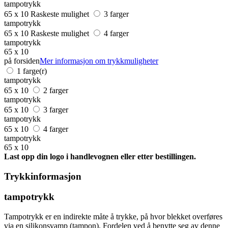
tampotrykk
65 x 10
Raskeste mulighet
3 farger
tampotrykk
65 x 10
Raskeste mulighet
4 farger
tampotrykk
65 x 10
på forsiden
Mer informasjon om trykkmuligheter
1 farge(r)
tampotrykk
65 x 10
2 farger
tampotrykk
65 x 10
3 farger
tampotrykk
65 x 10
4 farger
tampotrykk
65 x 10
Last opp din logo i handlevognen eller etter bestillingen.
Trykkinformasjon
tampotrykk
Tampotrykk er en indirekte måte å trykke, på hvor blekket overføres
via en silikonsvamp (tampon). Fordelen ved å benytte seg av denne