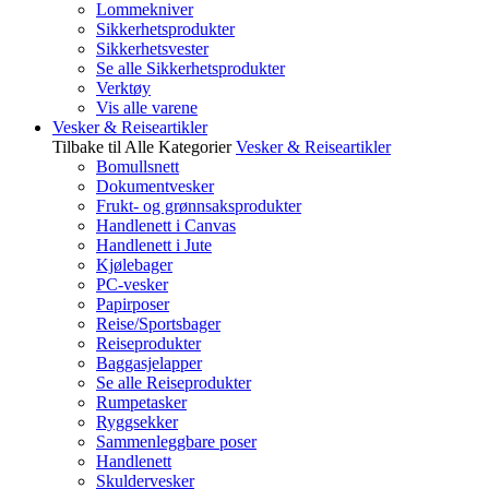
Lommekniver
Sikkerhetsprodukter
Sikkerhetsvester
Se alle Sikkerhetsprodukter
Verktøy
Vis alle varene
Vesker & Reiseartikler
Tilbake til Alle Kategorier
Vesker & Reiseartikler
Bomullsnett
Dokumentvesker
Frukt- og grønnsaksprodukter
Handlenett i Canvas
Handlenett i Jute
Kjølebager
PC-vesker
Papirposer
Reise/Sportsbager
Reiseprodukter
Baggasjelapper
Se alle Reiseprodukter
Rumpetasker
Ryggsekker
Sammenleggbare poser
Handlenett
Skuldervesker