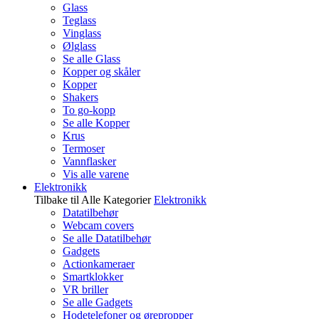
Glass
Teglass
Vinglass
Ølglass
Se alle Glass
Kopper og skåler
Kopper
Shakers
To go-kopp
Se alle Kopper
Krus
Termoser
Vannflasker
Vis alle varene
Elektronikk
Tilbake til Alle Kategorier
Elektronikk
Datatilbehør
Webcam covers
Se alle Datatilbehør
Gadgets
Actionkameraer
Smartklokker
VR briller
Se alle Gadgets
Hodetelefoner og ørepropper