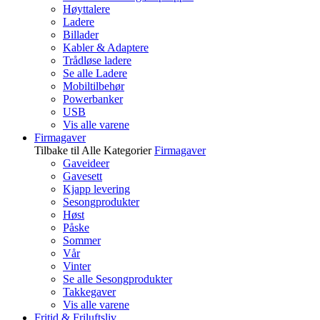
Høyttalere
Ladere
Billader
Kabler & Adaptere
Trådløse ladere
Se alle Ladere
Mobiltilbehør
Powerbanker
USB
Vis alle varene
Firmagaver
Tilbake til Alle Kategorier
Firmagaver
Gaveideer
Gavesett
Kjapp levering
Sesongprodukter
Høst
Påske
Sommer
Vår
Vinter
Se alle Sesongprodukter
Takkegaver
Vis alle varene
Fritid & Friluftsliv