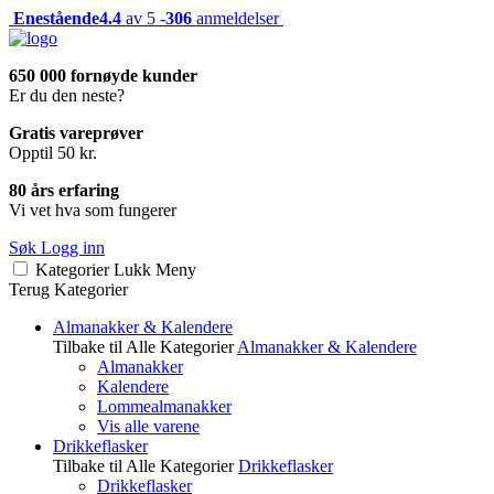
Enestående
4.4
av 5 -
306
anmeldelser
650 000 fornøyde kunder
Er du den neste?
Gratis vareprøver
Opptil 50 kr.
80 års erfaring
Vi vet hva som fungerer
Søk
Logg inn
Kategorier
Lukk
Meny
Terug
Kategorier
Almanakker & Kalendere
Tilbake til Alle Kategorier
Almanakker & Kalendere
Almanakker
Kalendere
Lommealmanakker
Vis alle varene
Drikkeflasker
Tilbake til Alle Kategorier
Drikkeflasker
Drikkeflasker