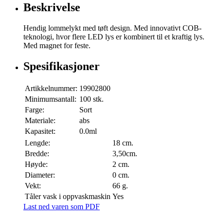
Beskrivelse
Hendig lommelykt med tøft design. Med innovativt COB-
teknologi, hvor flere LED lys er kombinert til et kraftig lys.
Med magnet for feste.
Spesifikasjoner
Artikkelnummer:
19902800
Minimumsantall:
100 stk.
Farge:
Sort
Materiale:
abs
Kapasitet:
0.0ml
Lengde:
18 cm.
Bredde:
3,50cm.
Høyde:
2 cm.
Diameter:
0 cm.
Vekt:
66 g.
Tåler vask i oppvaskmaskin
Yes
Last ned varen som PDF