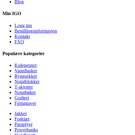
Blog
Min IGO
Logg inn
Bestillingsinformasjon
Kontakt
FAQ
Populære kategorier
Kulepenner
Vannflasker
Ryggsekker
Notatblokker
T-skjorter
Notatbøker
Godteri
Firmagaver
Jakker
Forklær
Paraplyer
Powerbanks