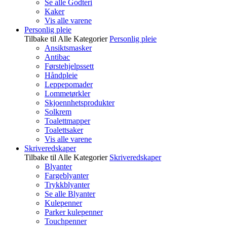
Se alle Godteri
Kaker
Vis alle varene
Personlig pleie
Tilbake til Alle Kategorier
Personlig pleie
Ansiktsmasker
Antibac
Førstehjelpssett
Håndpleie
Leppepomader
Lommetørkler
Skjoennhetsprodukter
Solkrem
Toalettmapper
Toalettsaker
Vis alle varene
Skriveredskaper
Tilbake til Alle Kategorier
Skriveredskaper
Blyanter
Fargeblyanter
Trykkblyanter
Se alle Blyanter
Kulepenner
Parker kulepenner
Touchpenner