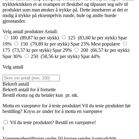
trykkteknikken er at svampen er fleskibel og tilpasser seg selv til
produktet som man ønsker å trykke på. Dette innebærer at det er
mulig å trykke på eksempelvis runde, hule og andre buede
gjenstander.
Velg antall produkter
Antall:
100 (89,87 kr per stykk)
125 (83,60 kr per stykk)
Spar
19%
150 (79,89 kr per stykk)
Spar 23%
Mest populære
175 (73,37 kr per stykk)
Spar 29%
200 (66,57 kr per stykk)
Spar 36%
250 (58,56 kr per stykk)
Spar 44%
Velg antall
Bekreft antall
Bekreft antall for å fortsette
Bestill
ekstra og du betaler kun
pr. stk.
Motta en vareprøve for å teste produktet
Vil du teste produktet før
bestilling? Kryss av under for å motta en vareprøve
Vil du teste produktet? Bestill en vareprøve!
i
Vareprøvebestillinger under 50 kroner sendes kostnadsfritt.