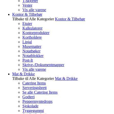
T-skjorter
Vester
Vis alle varene
Kontor & Tilbehør
Tilbake til Alle Kategorier
Kontor & Tilbehør
Etuier
Kalkulatorer
Kontorprodukter
Kortholdere
Linjal
Musematter
Notatbøker
Notatblokker
Post-It
Skrive-/Dokumentmapper
Vis alle varene
Mat & Drikke
Tilbake til Alle Kategorier
Mat & Drikke
Catering Items
Serveringsbrett
Se alle Catering Items
Godteri
Peppermyntedrops
Sjokolade
Tyggegummi