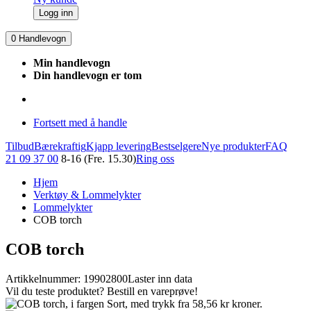
Logg inn
0
Handlevogn
Min handlevogn
Din handlevogn er tom
Fortsett med å handle
Tilbud
Bærekraftig
Kjapp levering
Bestselgere
Nye produkter
FAQ
21 09 37 00
8-16 (Fre. 15.30)
Ring oss
Hjem
Verktøy & Lommelykter
Lommelykter
COB torch
COB torch
Artikkelnummer: 19902800
Laster inn data
Vil du teste produktet? Bestill en vareprøve!