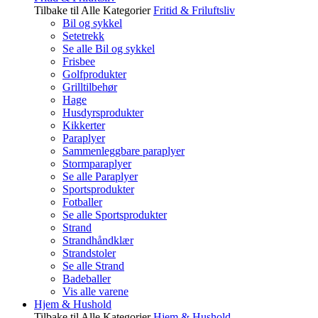
Tilbake til Alle Kategorier
Fritid & Friluftsliv
Bil og sykkel
Setetrekk
Se alle Bil og sykkel
Frisbee
Golfprodukter
Grilltilbehør
Hage
Husdyrsprodukter
Kikkerter
Paraplyer
Sammenleggbare paraplyer
Stormparaplyer
Se alle Paraplyer
Sportsprodukter
Fotballer
Se alle Sportsprodukter
Strand
Strandhåndklær
Strandstoler
Se alle Strand
Badeballer
Vis alle varene
Hjem & Hushold
Tilbake til Alle Kategorier
Hjem & Hushold