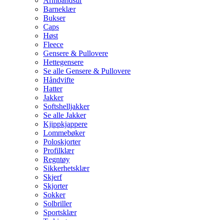
Armbåndsur
Barneklær
Bukser
Caps
Høst
Fleece
Gensere & Pullovere
Hettegensere
Se alle Gensere & Pullovere
Håndvifte
Hatter
Jakker
Softshelljakker
Se alle Jakker
Kjippkjappere
Lommebøker
Poloskjorter
Profilklær
Regntøy
Sikkerhetsklær
Skjerf
Skjorter
Sokker
Solbriller
Sportsklær