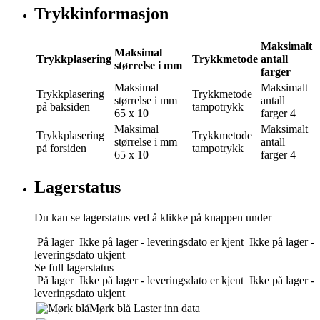
Trykkinformasjon
Maksimalt
Maksimal
Trykkplasering
Trykkmetode
antall
størrelse i mm
farger
Maksimal
Maksimalt
Trykkplasering
Trykkmetode
størrelse i mm
antall
på baksiden
tampotrykk
65 x 10
farger
4
Maksimal
Maksimalt
Trykkplasering
Trykkmetode
størrelse i mm
antall
på forsiden
tampotrykk
65 x 10
farger
4
Lagerstatus
Du kan se lagerstatus ved å klikke på knappen under
På lager
Ikke på lager - leveringsdato er kjent
Ikke på lager -
leveringsdato ukjent
Se full lagerstatus
På lager
Ikke på lager - leveringsdato er kjent
Ikke på lager -
leveringsdato ukjent
Mørk blå
Laster inn data