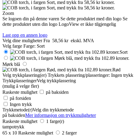
Zoom
Se logoen din på denne varen
Se dette produktet med din logo
Se
dette produktet uten din logo
LogoView er ikke tilgjengelig
Last opp en annen logo
Velg dine muligheter
Fra
58,56 kr
ekskl. MVA
Velg farge
Farge:
Sort
Sort
Mørk blå
Rød
Velg trykkplasering(er)
Trykkets plassering/plasseringer:
Ingen trykk
Trykkplasseringer
Velg trykkplassering
(mulig å velge fler)
Raskeste mulighet
på baksiden
på forsiden
Ingen trykk
Trykkmetode(r)
Velg din trykkmetode
på baksiden
Mer informasjon om trykkmuligheter
Raskeste mulighet
1 farge(r)
tampotrykk
65 x 10
Raskeste mulighet
2 farger