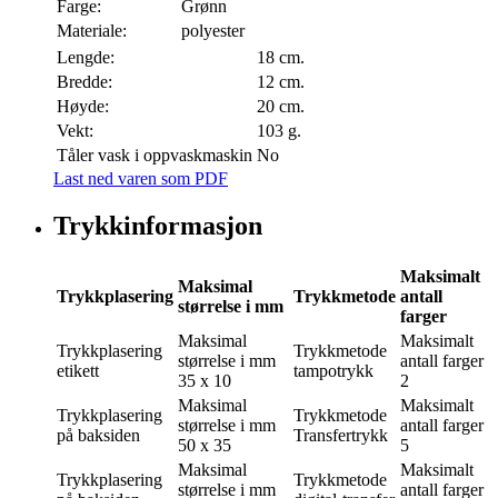
Farge:
Grønn
Materiale:
polyester
Lengde:
18 cm.
Bredde:
12 cm.
Høyde:
20 cm.
Vekt:
103 g.
Tåler vask i oppvaskmaskin
No
Last ned varen som PDF
Trykkinformasjon
Maksimalt
Maksimal
Trykkplasering
Trykkmetode
antall
størrelse i mm
farger
Maksimal
Maksimalt
Trykkplasering
Trykkmetode
størrelse i mm
antall farger
etikett
tampotrykk
35 x 10
2
Maksimal
Maksimalt
Trykkplasering
Trykkmetode
størrelse i mm
antall farger
på baksiden
Transfertrykk
50 x 35
5
Maksimal
Maksimalt
Trykkplasering
Trykkmetode
størrelse i mm
antall farger