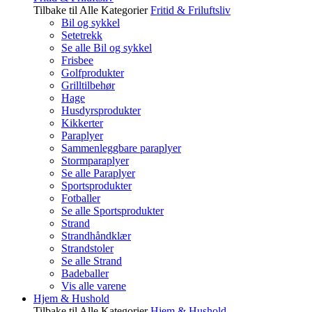
Tilbake til Alle Kategorier
Fritid & Friluftsliv
Bil og sykkel
Setetrekk
Se alle Bil og sykkel
Frisbee
Golfprodukter
Grilltilbehør
Hage
Husdyrsprodukter
Kikkerter
Paraplyer
Sammenleggbare paraplyer
Stormparaplyer
Se alle Paraplyer
Sportsprodukter
Fotballer
Se alle Sportsprodukter
Strand
Strandhåndklær
Strandstoler
Se alle Strand
Badeballer
Vis alle varene
Hjem & Hushold
Tilbake til Alle Kategorier
Hjem & Hushold