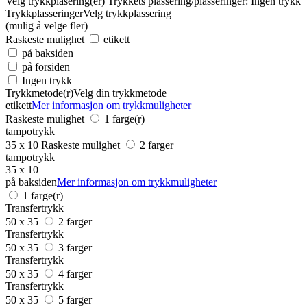
Velg trykkplasering(er)
Trykkets plassering/plasseringer:
Ingen trykk
Trykkplasseringer
Velg trykkplassering
(mulig å velge fler)
Raskeste mulighet
etikett
på baksiden
på forsiden
Ingen trykk
Trykkmetode(r)
Velg din trykkmetode
etikett
Mer informasjon om trykkmuligheter
Raskeste mulighet
1 farge(r)
tampotrykk
35 x 10
Raskeste mulighet
2 farger
tampotrykk
35 x 10
på baksiden
Mer informasjon om trykkmuligheter
1 farge(r)
Transfertrykk
50 x 35
2 farger
Transfertrykk
50 x 35
3 farger
Transfertrykk
50 x 35
4 farger
Transfertrykk
50 x 35
5 farger