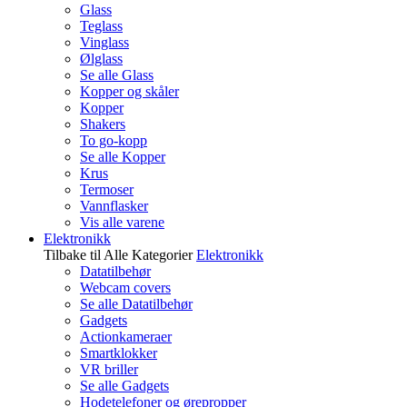
Glass
Teglass
Vinglass
Ølglass
Se alle Glass
Kopper og skåler
Kopper
Shakers
To go-kopp
Se alle Kopper
Krus
Termoser
Vannflasker
Vis alle varene
Elektronikk
Tilbake til Alle Kategorier
Elektronikk
Datatilbehør
Webcam covers
Se alle Datatilbehør
Gadgets
Actionkameraer
Smartklokker
VR briller
Se alle Gadgets
Hodetelefoner og ørepropper