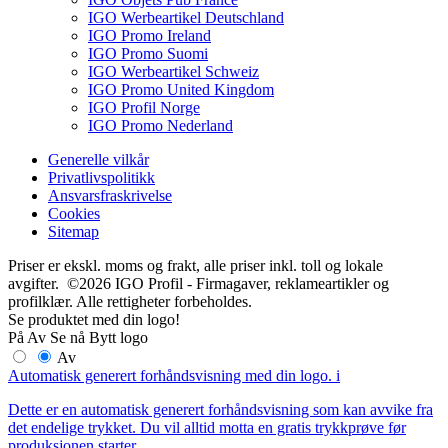
IGO Werbeartikel Deutschland
IGO Promo Ireland
IGO Promo Suomi
IGO Werbeartikel Schweiz
IGO Promo United Kingdom
IGO Profil Norge
IGO Promo Nederland
Generelle vilkår
Privatlivspolitikk
Ansvarsfraskrivelse
Cookies
Sitemap
Priser er ekskl. moms og frakt, alle priser inkl. toll og lokale
avgifter. ©2026 IGO Profil - Firmagaver, reklameartikler og
profilklær. Alle rettigheter forbeholdes.
Se produktet med din logo!
På
Av
Se nå
Bytt logo
Av
Automatisk generert forhåndsvisning med din logo.
i
Dette er en automatisk generert forhåndsvisning som kan avvike fra
det endelige trykket. Du vil alltid motta en gratis trykkprøve før
produksjonen starter.