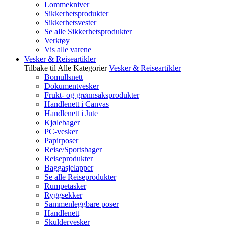
Lommekniver
Sikkerhetsprodukter
Sikkerhetsvester
Se alle Sikkerhetsprodukter
Verktøy
Vis alle varene
Vesker & Reiseartikler
Tilbake til Alle Kategorier
Vesker & Reiseartikler
Bomullsnett
Dokumentvesker
Frukt- og grønnsaksprodukter
Handlenett i Canvas
Handlenett i Jute
Kjølebager
PC-vesker
Papirposer
Reise/Sportsbager
Reiseprodukter
Baggasjelapper
Se alle Reiseprodukter
Rumpetasker
Ryggsekker
Sammenleggbare poser
Handlenett
Skuldervesker