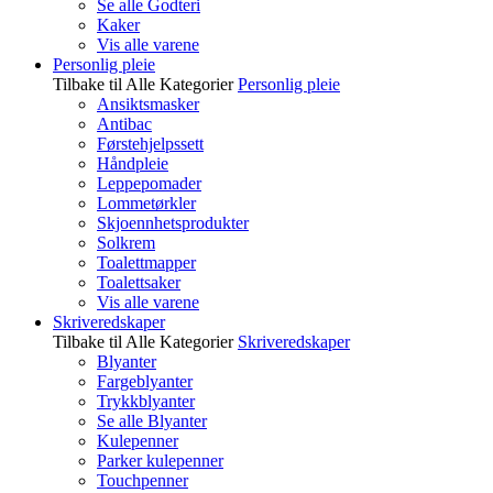
Se alle Godteri
Kaker
Vis alle varene
Personlig pleie
Tilbake til Alle Kategorier
Personlig pleie
Ansiktsmasker
Antibac
Førstehjelpssett
Håndpleie
Leppepomader
Lommetørkler
Skjoennhetsprodukter
Solkrem
Toalettmapper
Toalettsaker
Vis alle varene
Skriveredskaper
Tilbake til Alle Kategorier
Skriveredskaper
Blyanter
Fargeblyanter
Trykkblyanter
Se alle Blyanter
Kulepenner
Parker kulepenner
Touchpenner