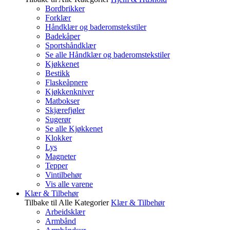
Bordbrikker
Forklær
Håndklær og baderomstekstiler
Badekåper
Sportshåndklær
Se alle Håndklær og baderomstekstiler
Kjøkkenet
Bestikk
Flaskeåpnere
Kjøkkenkniver
Matbokser
Skjærefjøler
Sugerør
Se alle Kjøkkenet
Klokker
Lys
Magneter
Tepper
Vintilbehør
Vis alle varene
Klær & Tilbehør
Tilbake til Alle Kategorier
Klær & Tilbehør
Arbeidsklær
Armbånd