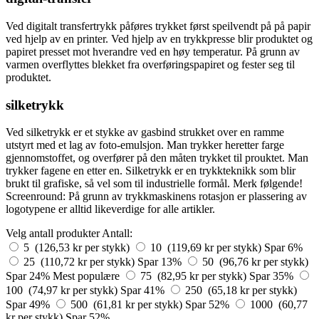
Ved digitalt transfertrykk påføres trykket først speilvendt på på papir
ved hjelp av en printer. Ved hjelp av en trykkpresse blir produktet og
papiret presset mot hverandre ved en høy temperatur. På grunn av
varmen overflyttes blekket fra overføringspapiret og fester seg til
produktet.
silketrykk
Ved silketrykk er et stykke av gasbind strukket over en ramme
utstyrt med et lag av foto-emulsjon. Man trykker heretter farge
gjennomstoffet, og overfører på den måten trykket til prouktet. Man
trykker fagene en etter en. Silketrykk er en trykkteknikk som blir
brukt til grafiske, så vel som til industrielle formål. Merk følgende!
Screenround: På grunn av trykkmaskinens rotasjon er plassering av
logotypene er alltid likeverdige for alle artikler.
Velg antall produkter
Antall:
5 (126,53 kr per stykk)
10 (119,69 kr per stykk)
Spar 6%
25 (110,72 kr per stykk)
Spar 13%
50 (96,76 kr per stykk)
Spar 24%
Mest populære
75 (82,95 kr per stykk)
Spar 35%
100 (74,97 kr per stykk)
Spar 41%
250 (65,18 kr per stykk)
Spar 49%
500 (61,81 kr per stykk)
Spar 52%
1000 (60,77
kr per stykk)
Spar 52%