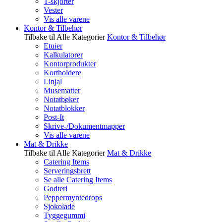
T-skjorter
Vester
Vis alle varene
Kontor & Tilbehør
Tilbake til Alle Kategorier
Kontor & Tilbehør
Etuier
Kalkulatorer
Kontorprodukter
Kortholdere
Linjal
Musematter
Notatbøker
Notatblokker
Post-It
Skrive-/Dokumentmapper
Vis alle varene
Mat & Drikke
Tilbake til Alle Kategorier
Mat & Drikke
Catering Items
Serveringsbrett
Se alle Catering Items
Godteri
Peppermyntedrops
Sjokolade
Tyggegummi