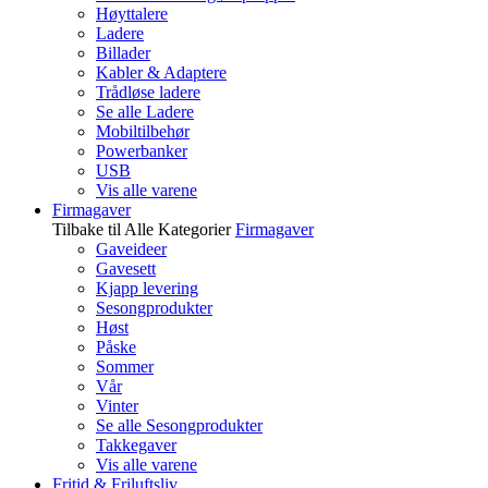
Høyttalere
Ladere
Billader
Kabler & Adaptere
Trådløse ladere
Se alle Ladere
Mobiltilbehør
Powerbanker
USB
Vis alle varene
Firmagaver
Tilbake til Alle Kategorier
Firmagaver
Gaveideer
Gavesett
Kjapp levering
Sesongprodukter
Høst
Påske
Sommer
Vår
Vinter
Se alle Sesongprodukter
Takkegaver
Vis alle varene
Fritid & Friluftsliv