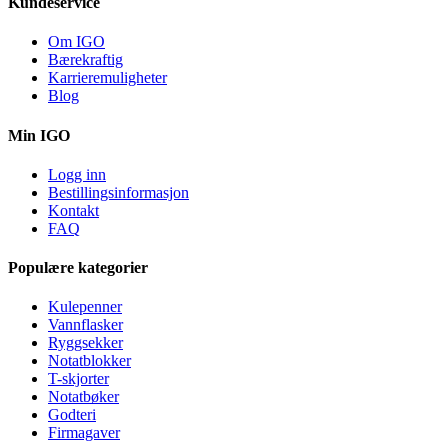
Kundeservice
Om IGO
Bærekraftig
Karrieremuligheter
Blog
Min IGO
Logg inn
Bestillingsinformasjon
Kontakt
FAQ
Populære kategorier
Kulepenner
Vannflasker
Ryggsekker
Notatblokker
T-skjorter
Notatbøker
Godteri
Firmagaver