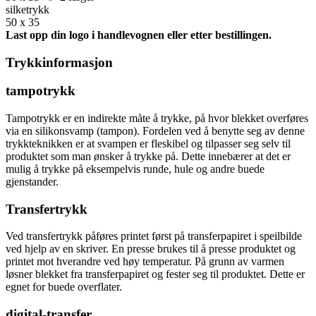
silketrykk
50 x 35
Last opp din logo i handlevognen eller etter bestillingen.
Trykkinformasjon
tampotrykk
Tampotrykk er en indirekte måte å trykke, på hvor blekket overføres
via en silikonsvamp (tampon). Fordelen ved å benytte seg av denne
trykkteknikken er at svampen er fleskibel og tilpasser seg selv til
produktet som man ønsker å trykke på. Dette innebærer at det er
mulig å trykke på eksempelvis runde, hule og andre buede
gjenstander.
Transfertrykk
Ved transfertrykk påføres printet først på transferpapiret i speilbilde
ved hjelp av en skriver. En presse brukes til å presse produktet og
printet mot hverandre ved høy temperatur. På grunn av varmen
løsner blekket fra transferpapiret og fester seg til produktet. Dette er
egnet for buede overflater.
digital-transfer