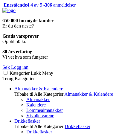
Enestående
4.4
av 5 -
306
anmeldelser
650 000 fornøyde kunder
Er du den neste?
Gratis vareprøver
Opptil 50 kr.
80 års erfaring
Vi vet hva som fungerer
Søk
Logg inn
Kategorier
Lukk
Meny
Terug
Kategorier
Almanakker & Kalendere
Tilbake til Alle Kategorier
Almanakker & Kalendere
Almanakker
Kalendere
Lommealmanakker
Vis alle varene
Drikkeflasker
Tilbake til Alle Kategorier
Drikkeflasker
Drikkeflasker