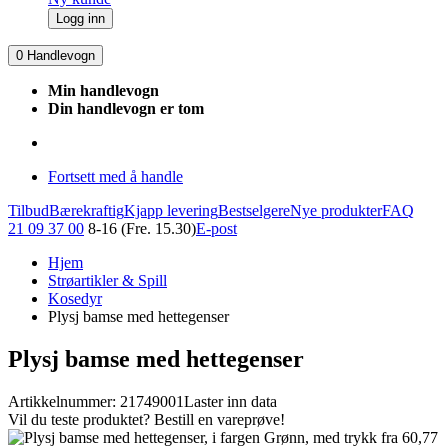
Logg inn
0
Handlevogn
Min handlevogn
Din handlevogn er tom
Fortsett med å handle
Tilbud
Bærekraftig
Kjapp levering
Bestselgere
Nye produkter
FAQ
21 09 37 00
8-16 (Fre. 15.30)
E-post
Hjem
Strøartikler & Spill
Kosedyr
Plysj bamse med hettegenser
Plysj bamse med hettegenser
Artikkelnummer: 21749001
Laster inn data
Vil du teste produktet? Bestill en vareprøve!