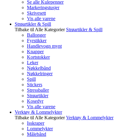
Se alle Kulepenner
Markeringstusjer
Skrivesett
Vis alle varene
Strøartikler & Spill
Tilbake til Alle Kategorier
Strøartikler & Spill
Ballonger
Fyrstikker
Handlevogn mynt
Knapper
Kortstokker
Leker
Nøkkelbånd
Nøkkelringer
Spill
Stickers
Stressballer
Strøartikler
Kosedyr
Vis alle varene
Verktøy & Lommelykter
Tilbake til Alle Kategorier
Verktøy & Lommelykter
Isskraper
Lommelykter
Målebånd