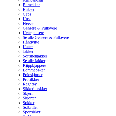
Armbåndsur
Barneklær
Bukser
Caps
Høst
Fleece
Gensere & Pullovere
Hettegensere
Se alle Gensere & Pullovere
Håndvifte
Hatter
Jakker
Softshelljakker
Se alle Jakker
Kjippkjappere
Lommebøker
Poloskjorter
Profilklær
Regntøy
Sikkerhetsklær
Skjerf
Skjorter
Sokker
Solbriller
Sportsklær