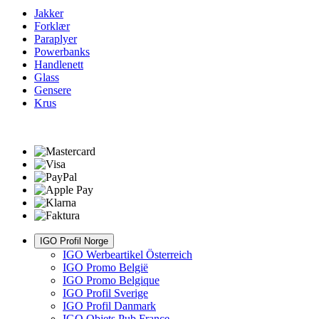
Jakker
Forklær
Paraplyer
Powerbanks
Handlenett
Glass
Gensere
Krus
IGO Profil Norge
IGO Werbeartikel Österreich
IGO Promo België
IGO Promo Belgique
IGO Profil Sverige
IGO Profil Danmark
IGO Objets Pub France