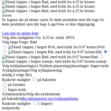
Zoom
Se logoen din på denne varen
Se dette produktet med din logo
Se
dette produktet uten din logo
LogoView er ikke tilgjengelig
Last opp en annen logo
Velg dine muligheter
Fra
4,35 kr
ekskl. MVA
Velg farge
Farge:
Rød
Hvit
Blå
Rød
oransje
Velg trykkplasering(er)
Trykkets plassering/plasseringer:
Ingen trykk
Trykkplasseringer
Velg trykkplassering
(mulig å velge fler)
Raskeste mulighet
på baksiden
på forsiden
Ingen trykk
Trykkmetode(r)
Velg din trykkmetode
på baksiden
Mer informasjon om trykkmuligheter
Raskeste mulighet
1 farge(r)
tampotrykk