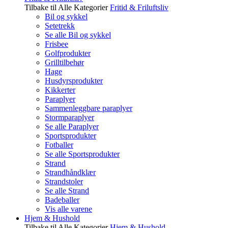
Tilbake til Alle Kategorier
Fritid & Friluftsliv
Bil og sykkel
Setetrekk
Se alle Bil og sykkel
Frisbee
Golfprodukter
Grilltilbehør
Hage
Husdyrsprodukter
Kikkerter
Paraplyer
Sammenleggbare paraplyer
Stormparaplyer
Se alle Paraplyer
Sportsprodukter
Fotballer
Se alle Sportsprodukter
Strand
Strandhåndklær
Strandstoler
Se alle Strand
Badeballer
Vis alle varene
Hjem & Hushold
Tilbake til Alle Kategorier
Hjem & Hushold