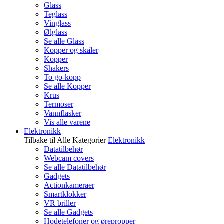
Glass
Teglass
Vinglass
Ølglass
Se alle Glass
Kopper og skåler
Kopper
Shakers
To go-kopp
Se alle Kopper
Krus
Termoser
Vannflasker
Vis alle varene
Elektronikk
Tilbake til Alle Kategorier
Elektronikk
Datatilbehør
Webcam covers
Se alle Datatilbehør
Gadgets
Actionkameraer
Smartklokker
VR briller
Se alle Gadgets
Hodetelefoner og ørepropper