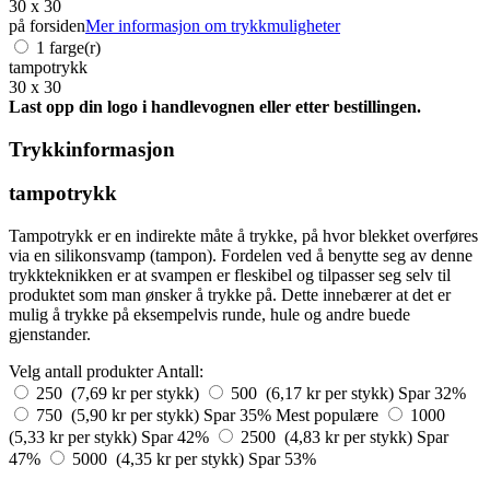
30 x 30
på forsiden
Mer informasjon om trykkmuligheter
1 farge(r)
tampotrykk
30 x 30
Last opp din logo i handlevognen eller etter bestillingen.
Trykkinformasjon
tampotrykk
Tampotrykk er en indirekte måte å trykke, på hvor blekket overføres
via en silikonsvamp (tampon). Fordelen ved å benytte seg av denne
trykkteknikken er at svampen er fleskibel og tilpasser seg selv til
produktet som man ønsker å trykke på. Dette innebærer at det er
mulig å trykke på eksempelvis runde, hule og andre buede
gjenstander.
Velg antall produkter
Antall:
250 (7,69 kr per stykk)
500 (6,17 kr per stykk)
Spar 32%
750 (5,90 kr per stykk)
Spar 35%
Mest populære
1000
(5,33 kr per stykk)
Spar 42%
2500 (4,83 kr per stykk)
Spar
47%
5000 (4,35 kr per stykk)
Spar 53%