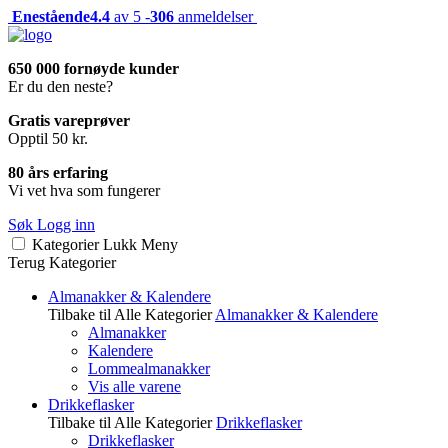
Enestående
4.4
av 5 -
306
anmeldelser
650 000 fornøyde kunder
Er du den neste?
Gratis vareprøver
Opptil 50 kr.
80 års erfaring
Vi vet hva som fungerer
Søk
Logg inn
Kategorier
Lukk
Meny
Terug
Kategorier
Almanakker & Kalendere
Tilbake til Alle Kategorier
Almanakker & Kalendere
Almanakker
Kalendere
Lommealmanakker
Vis alle varene
Drikkeflasker
Tilbake til Alle Kategorier
Drikkeflasker
Drikkeflasker