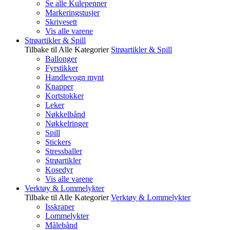
Se alle Kulepenner
Markeringstusjer
Skrivesett
Vis alle varene
Strøartikler & Spill
Tilbake til Alle Kategorier
Strøartikler & Spill
Ballonger
Fyrstikker
Handlevogn mynt
Knapper
Kortstokker
Leker
Nøkkelbånd
Nøkkelringer
Spill
Stickers
Stressballer
Strøartikler
Kosedyr
Vis alle varene
Verktøy & Lommelykter
Tilbake til Alle Kategorier
Verktøy & Lommelykter
Isskraper
Lommelykter
Målebånd