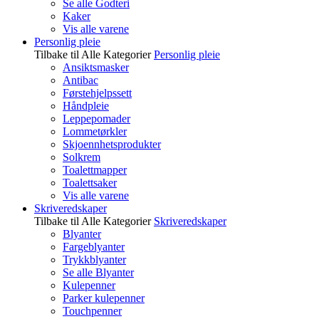
Se alle Godteri
Kaker
Vis alle varene
Personlig pleie
Tilbake til Alle Kategorier
Personlig pleie
Ansiktsmasker
Antibac
Førstehjelpssett
Håndpleie
Leppepomader
Lommetørkler
Skjoennhetsprodukter
Solkrem
Toalettmapper
Toalettsaker
Vis alle varene
Skriveredskaper
Tilbake til Alle Kategorier
Skriveredskaper
Blyanter
Fargeblyanter
Trykkblyanter
Se alle Blyanter
Kulepenner
Parker kulepenner
Touchpenner