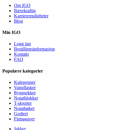
Om IGO
Bærekraftig
Karrieremuligheter
Blog
Min IGO
Logg inn
Bestillingsinformasjon
Kontakt
FAQ
Populære kategorier
Kulepenner
Vannflasker
Ryggsekker
Notatblokker
T-skjorter
Notatbøker
Godteri
Firmagaver
Jakker