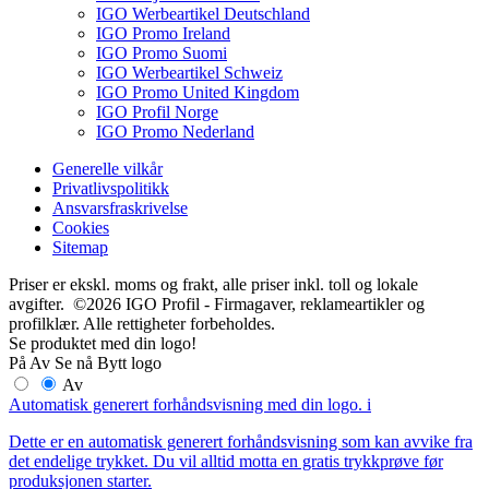
IGO Werbeartikel Deutschland
IGO Promo Ireland
IGO Promo Suomi
IGO Werbeartikel Schweiz
IGO Promo United Kingdom
IGO Profil Norge
IGO Promo Nederland
Generelle vilkår
Privatlivspolitikk
Ansvarsfraskrivelse
Cookies
Sitemap
Priser er ekskl. moms og frakt, alle priser inkl. toll og lokale
avgifter. ©2026 IGO Profil - Firmagaver, reklameartikler og
profilklær. Alle rettigheter forbeholdes.
Se produktet med din logo!
På
Av
Se nå
Bytt logo
Av
Automatisk generert forhåndsvisning med din logo.
i
Dette er en automatisk generert forhåndsvisning som kan avvike fra
det endelige trykket. Du vil alltid motta en gratis trykkprøve før
produksjonen starter.