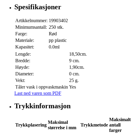
Spesifikasjoner
Artikkelnummer:
19903402
Minimumsantall:
250 stk.
Farge:
Rød
Materiale:
pp plastic
Kapasitet:
0.0ml
Lengde:
18,50cm.
Bredde:
9 cm.
Høyde:
1,90cm.
Diameter:
0 cm.
Vekt:
25 g.
Tåler vask i oppvaskmaskin
Yes
Last ned varen som PDF
Trykkinformasjon
Maksimalt
Maksimal
Trykkplasering
Trykkmetode
antall
størrelse i mm
farger