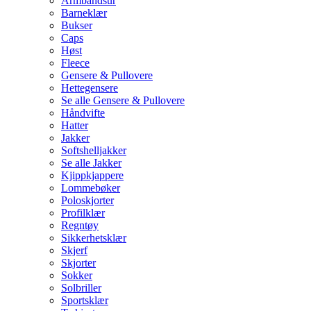
Armbåndsur
Barneklær
Bukser
Caps
Høst
Fleece
Gensere & Pullovere
Hettegensere
Se alle Gensere & Pullovere
Håndvifte
Hatter
Jakker
Softshelljakker
Se alle Jakker
Kjippkjappere
Lommebøker
Poloskjorter
Profilklær
Regntøy
Sikkerhetsklær
Skjerf
Skjorter
Sokker
Solbriller
Sportsklær