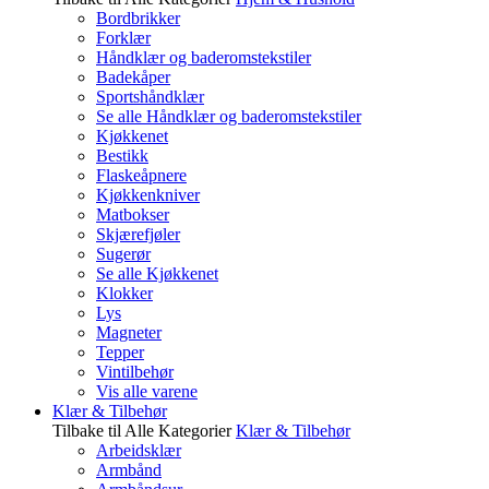
Bordbrikker
Forklær
Håndklær og baderomstekstiler
Badekåper
Sportshåndklær
Se alle Håndklær og baderomstekstiler
Kjøkkenet
Bestikk
Flaskeåpnere
Kjøkkenkniver
Matbokser
Skjærefjøler
Sugerør
Se alle Kjøkkenet
Klokker
Lys
Magneter
Tepper
Vintilbehør
Vis alle varene
Klær & Tilbehør
Tilbake til Alle Kategorier
Klær & Tilbehør
Arbeidsklær
Armbånd