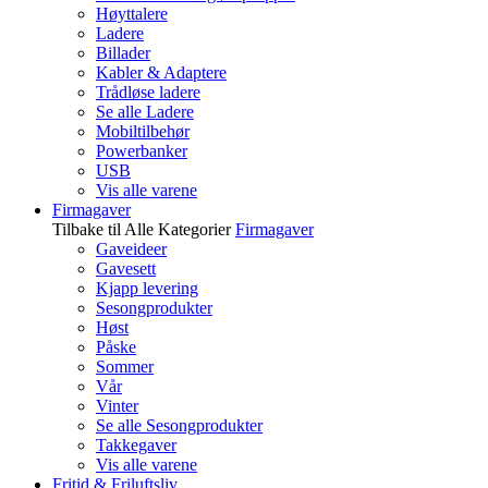
Høyttalere
Ladere
Billader
Kabler & Adaptere
Trådløse ladere
Se alle Ladere
Mobiltilbehør
Powerbanker
USB
Vis alle varene
Firmagaver
Tilbake til Alle Kategorier
Firmagaver
Gaveideer
Gavesett
Kjapp levering
Sesongprodukter
Høst
Påske
Sommer
Vår
Vinter
Se alle Sesongprodukter
Takkegaver
Vis alle varene
Fritid & Friluftsliv