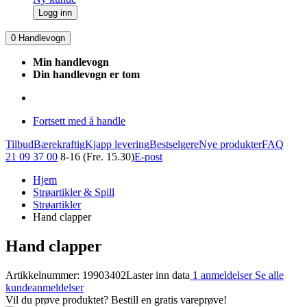
Logg inn
0
Handlevogn
Min handlevogn
Din handlevogn er tom
Fortsett med å handle
Tilbud
Bærekraftig
Kjapp levering
Bestselgere
Nye produkter
FAQ
21 09 37 00
8-16 (Fre. 15.30)
E-post
Hjem
Strøartikler & Spill
Strøartikler
Hand clapper
Hand clapper
Artikkelnummer: 19903402
Laster inn data
1 anmeldelser
Se alle
kundeanmeldelser
Vil du prøve produktet? Bestill en gratis vareprøve!