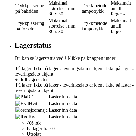
Maksimal
Maksimalt
Trykkplasering
Trykkmetode
størrelse i mm
antall
på baksiden
tampotrykk
30 x 30
farger
-
Maksimal
Maksimalt
Trykkplasering
Trykkmetode
størrelse i mm
antall
på forsiden
tampotrykk
30 x 30
farger
-
Lagerstatus
Du kan se lagerstatus ved å klikke på knappen under
På lager
Ikke på lager - leveringsdato er kjent
Ikke på lager -
leveringsdato ukjent
Se full lagerstatus
På lager
Ikke på lager - leveringsdato er kjent
Ikke på lager -
leveringsdato ukjent
Blå
Laster inn data
Hvit
Laster inn data
oransje
Laster inn data
Rød
Laster inn data
{0} stk
På lager fra {0}
Utsolgt