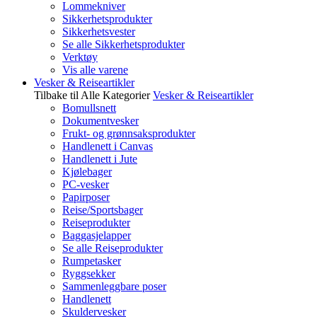
Lommekniver
Sikkerhetsprodukter
Sikkerhetsvester
Se alle Sikkerhetsprodukter
Verktøy
Vis alle varene
Vesker & Reiseartikler
Tilbake til Alle Kategorier
Vesker & Reiseartikler
Bomullsnett
Dokumentvesker
Frukt- og grønnsaksprodukter
Handlenett i Canvas
Handlenett i Jute
Kjølebager
PC-vesker
Papirposer
Reise/Sportsbager
Reiseprodukter
Baggasjelapper
Se alle Reiseprodukter
Rumpetasker
Ryggsekker
Sammenleggbare poser
Handlenett
Skuldervesker