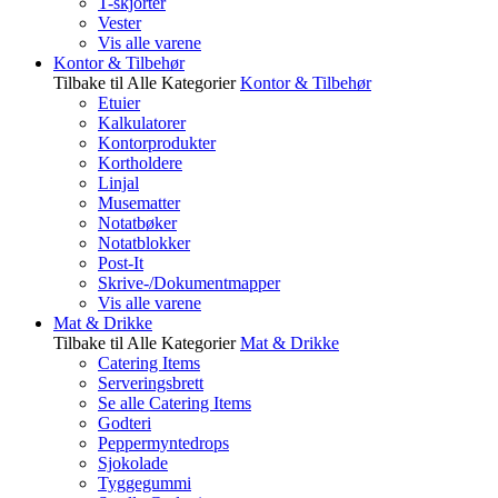
T-skjorter
Vester
Vis alle varene
Kontor & Tilbehør
Tilbake til Alle Kategorier
Kontor & Tilbehør
Etuier
Kalkulatorer
Kontorprodukter
Kortholdere
Linjal
Musematter
Notatbøker
Notatblokker
Post-It
Skrive-/Dokumentmapper
Vis alle varene
Mat & Drikke
Tilbake til Alle Kategorier
Mat & Drikke
Catering Items
Serveringsbrett
Se alle Catering Items
Godteri
Peppermyntedrops
Sjokolade
Tyggegummi