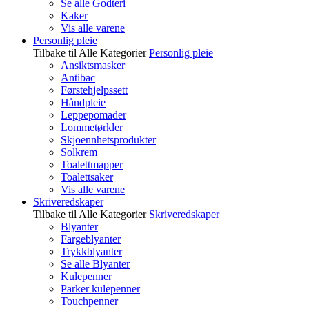
Se alle Godteri
Kaker
Vis alle varene
Personlig pleie
Tilbake til Alle Kategorier
Personlig pleie
Ansiktsmasker
Antibac
Førstehjelpssett
Håndpleie
Leppepomader
Lommetørkler
Skjoennhetsprodukter
Solkrem
Toalettmapper
Toalettsaker
Vis alle varene
Skriveredskaper
Tilbake til Alle Kategorier
Skriveredskaper
Blyanter
Fargeblyanter
Trykkblyanter
Se alle Blyanter
Kulepenner
Parker kulepenner
Touchpenner