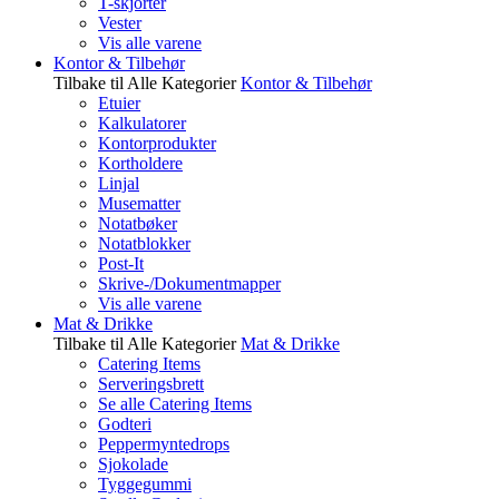
T-skjorter
Vester
Vis alle varene
Kontor & Tilbehør
Tilbake til Alle Kategorier
Kontor & Tilbehør
Etuier
Kalkulatorer
Kontorprodukter
Kortholdere
Linjal
Musematter
Notatbøker
Notatblokker
Post-It
Skrive-/Dokumentmapper
Vis alle varene
Mat & Drikke
Tilbake til Alle Kategorier
Mat & Drikke
Catering Items
Serveringsbrett
Se alle Catering Items
Godteri
Peppermyntedrops
Sjokolade
Tyggegummi