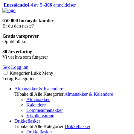
Enestående
4.4
av 5 -
306
anmeldelser
650 000 fornøyde kunder
Er du den neste?
Gratis vareprøver
Opptil 50 kr.
80 års erfaring
Vi vet hva som fungerer
Søk
Logg inn
Kategorier
Lukk
Meny
Terug
Kategorier
Almanakker & Kalendere
Tilbake til Alle Kategorier
Almanakker & Kalendere
Almanakker
Kalendere
Lommealmanakker
Vis alle varene
Drikkeflasker
Tilbake til Alle Kategorier
Drikkeflasker
Drikkeflasker