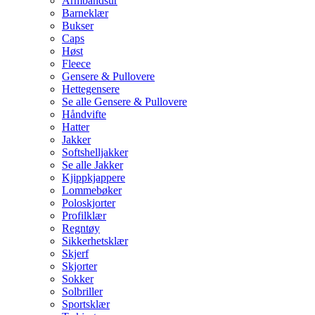
Armbåndsur
Barneklær
Bukser
Caps
Høst
Fleece
Gensere & Pullovere
Hettegensere
Se alle Gensere & Pullovere
Håndvifte
Hatter
Jakker
Softshelljakker
Se alle Jakker
Kjippkjappere
Lommebøker
Poloskjorter
Profilklær
Regntøy
Sikkerhetsklær
Skjerf
Skjorter
Sokker
Solbriller
Sportsklær