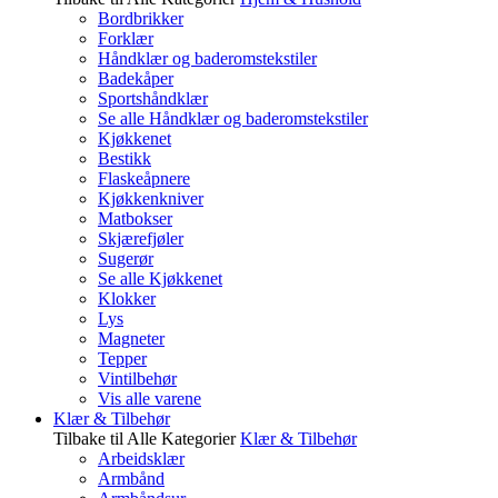
Bordbrikker
Forklær
Håndklær og baderomstekstiler
Badekåper
Sportshåndklær
Se alle Håndklær og baderomstekstiler
Kjøkkenet
Bestikk
Flaskeåpnere
Kjøkkenkniver
Matbokser
Skjærefjøler
Sugerør
Se alle Kjøkkenet
Klokker
Lys
Magneter
Tepper
Vintilbehør
Vis alle varene
Klær & Tilbehør
Tilbake til Alle Kategorier
Klær & Tilbehør
Arbeidsklær
Armbånd