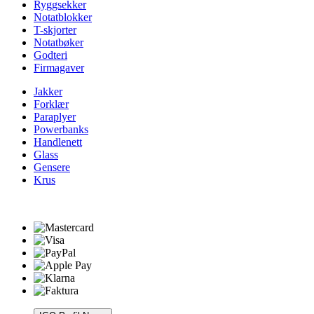
Ryggsekker
Notatblokker
T-skjorter
Notatbøker
Godteri
Firmagaver
Jakker
Forklær
Paraplyer
Powerbanks
Handlenett
Glass
Gensere
Krus