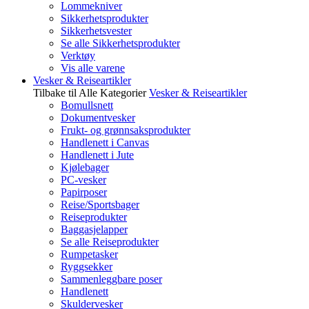
Lommekniver
Sikkerhetsprodukter
Sikkerhetsvester
Se alle Sikkerhetsprodukter
Verktøy
Vis alle varene
Vesker & Reiseartikler
Tilbake til Alle Kategorier
Vesker & Reiseartikler
Bomullsnett
Dokumentvesker
Frukt- og grønnsaksprodukter
Handlenett i Canvas
Handlenett i Jute
Kjølebager
PC-vesker
Papirposer
Reise/Sportsbager
Reiseprodukter
Baggasjelapper
Se alle Reiseprodukter
Rumpetasker
Ryggsekker
Sammenleggbare poser
Handlenett
Skuldervesker