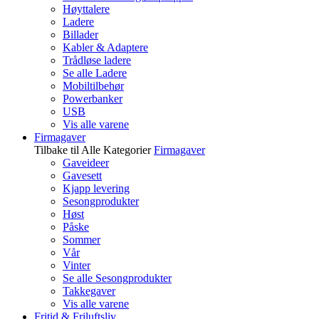
Høyttalere
Ladere
Billader
Kabler & Adaptere
Trådløse ladere
Se alle Ladere
Mobiltilbehør
Powerbanker
USB
Vis alle varene
Firmagaver
Tilbake til Alle Kategorier
Firmagaver
Gaveideer
Gavesett
Kjapp levering
Sesongprodukter
Høst
Påske
Sommer
Vår
Vinter
Se alle Sesongprodukter
Takkegaver
Vis alle varene
Fritid & Friluftsliv