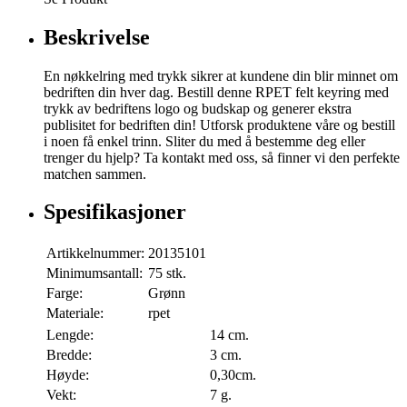
Beskrivelse
En nøkkelring med trykk sikrer at kundene din blir minnet om
bedriften din hver dag. Bestill denne RPET felt keyring med
trykk av bedriftens logo og budskap og generer ekstra
publisitet for bedriften din! Utforsk produktene våre og bestill
i noen få enkel trinn. Sliter du med å bestemme deg eller
trenger du hjelp? Ta kontakt med oss, så finner vi den perfekte
matchen sammen.
Spesifikasjoner
Artikkelnummer:
20135101
Minimumsantall:
75 stk.
Farge:
Grønn
Materiale:
rpet
Lengde:
14 cm.
Bredde:
3 cm.
Høyde:
0,30cm.
Vekt:
7 g.