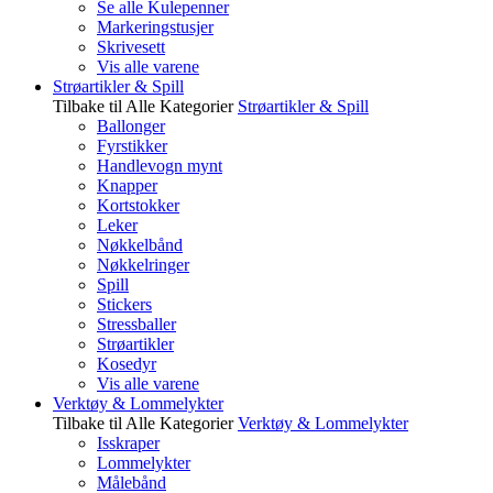
Se alle Kulepenner
Markeringstusjer
Skrivesett
Vis alle varene
Strøartikler & Spill
Tilbake til Alle Kategorier
Strøartikler & Spill
Ballonger
Fyrstikker
Handlevogn mynt
Knapper
Kortstokker
Leker
Nøkkelbånd
Nøkkelringer
Spill
Stickers
Stressballer
Strøartikler
Kosedyr
Vis alle varene
Verktøy & Lommelykter
Tilbake til Alle Kategorier
Verktøy & Lommelykter
Isskraper
Lommelykter
Målebånd