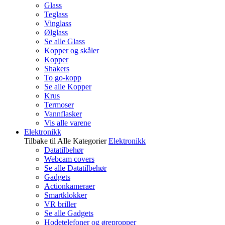
Glass
Teglass
Vinglass
Ølglass
Se alle Glass
Kopper og skåler
Kopper
Shakers
To go-kopp
Se alle Kopper
Krus
Termoser
Vannflasker
Vis alle varene
Elektronikk
Tilbake til Alle Kategorier
Elektronikk
Datatilbehør
Webcam covers
Se alle Datatilbehør
Gadgets
Actionkameraer
Smartklokker
VR briller
Se alle Gadgets
Hodetelefoner og ørepropper