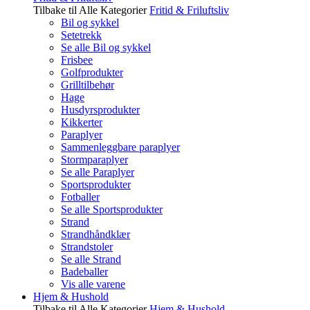
Tilbake til Alle Kategorier
Fritid & Friluftsliv
Bil og sykkel
Setetrekk
Se alle Bil og sykkel
Frisbee
Golfprodukter
Grilltilbehør
Hage
Husdyrsprodukter
Kikkerter
Paraplyer
Sammenleggbare paraplyer
Stormparaplyer
Se alle Paraplyer
Sportsprodukter
Fotballer
Se alle Sportsprodukter
Strand
Strandhåndklær
Strandstoler
Se alle Strand
Badeballer
Vis alle varene
Hjem & Hushold
Tilbake til Alle Kategorier
Hjem & Hushold