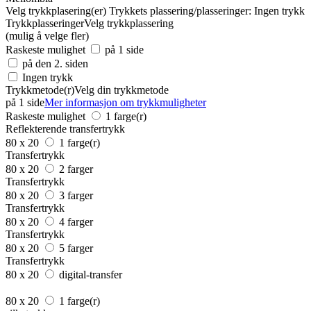
Velg trykkplasering(er)
Trykkets plassering/plasseringer:
Ingen trykk
Trykkplasseringer
Velg trykkplassering
(mulig å velge fler)
Raskeste mulighet
på 1 side
på den 2. siden
Ingen trykk
Trykkmetode(r)
Velg din trykkmetode
på 1 side
Mer informasjon om trykkmuligheter
Raskeste mulighet
1 farge(r)
Reflekterende transfertrykk
80 x 20
1 farge(r)
Transfertrykk
80 x 20
2 farger
Transfertrykk
80 x 20
3 farger
Transfertrykk
80 x 20
4 farger
Transfertrykk
80 x 20
5 farger
Transfertrykk
80 x 20
digital-transfer
80 x 20
1 farge(r)