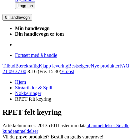
Logg inn
0
Handlevogn
Min handlevogn
Din handlevogn er tom
Fortsett med å handle
Tilbud
Bærekraftig
Kjapp levering
Bestselgere
Nye produkter
FAQ
21 09 37 00
8-16 (Fre. 15.30)
E-post
Hjem
Strøartikler & Spill
Nøkkelringer
RPET felt keyring
RPET felt keyring
Artikkelnummer: 20135101
Laster inn data
4 anmeldelser
Se alle
kundeanmeldelser
Vil du prøve produktet? Bestill en gratis vareprøve!