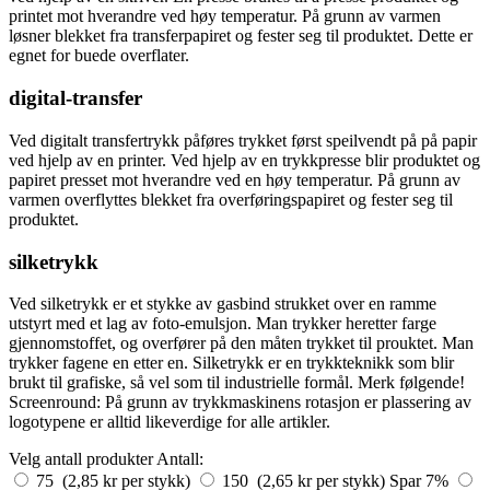
printet mot hverandre ved høy temperatur. På grunn av varmen
løsner blekket fra transferpapiret og fester seg til produktet. Dette er
egnet for buede overflater.
digital-transfer
Ved digitalt transfertrykk påføres trykket først speilvendt på på papir
ved hjelp av en printer. Ved hjelp av en trykkpresse blir produktet og
papiret presset mot hverandre ved en høy temperatur. På grunn av
varmen overflyttes blekket fra overføringspapiret og fester seg til
produktet.
silketrykk
Ved silketrykk er et stykke av gasbind strukket over en ramme
utstyrt med et lag av foto-emulsjon. Man trykker heretter farge
gjennomstoffet, og overfører på den måten trykket til prouktet. Man
trykker fagene en etter en. Silketrykk er en trykkteknikk som blir
brukt til grafiske, så vel som til industrielle formål. Merk følgende!
Screenround: På grunn av trykkmaskinens rotasjon er plassering av
logotypene er alltid likeverdige for alle artikler.
Velg antall produkter
Antall:
75 (2,85 kr per stykk)
150 (2,65 kr per stykk)
Spar 7%