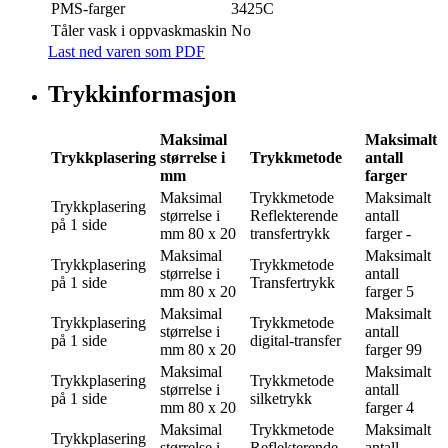
PMS-farger
3425C
Tåler vask i oppvaskmaskin
No
Last ned varen som PDF
Trykkinformasjon
Maksimal
Maksimalt
Trykkplasering
størrelse i
Trykkmetode
antall
mm
farger
Maksimal
Trykkmetode
Maksimalt
Trykkplasering
størrelse i
Reflekterende
antall
på 1 side
mm
80 x 20
transfertrykk
farger
-
Maksimal
Maksimalt
Trykkplasering
Trykkmetode
størrelse i
antall
på 1 side
Transfertrykk
mm
80 x 20
farger
5
Maksimal
Maksimalt
Trykkplasering
Trykkmetode
størrelse i
antall
på 1 side
digital-transfer
mm
80 x 20
farger
99
Maksimal
Maksimalt
Trykkplasering
Trykkmetode
størrelse i
antall
på 1 side
silketrykk
mm
80 x 20
farger
4
Maksimal
Trykkmetode
Maksimalt
Trykkplasering
størrelse i
Reflekterende
antall