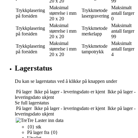
20 x 20
99
Maksimal
Maksimalt
Trykkplasering
Trykkmetode
størrelse i mm
antall farger
på forsiden
lasergravering
20 x 20
0
Maksimal
Maksimalt
Trykkplasering
Trykkmetode
størrelse i mm
antall farger
på forsiden
merkelapp
20 x 20
99
Maksimal
Maksimalt
Trykkplasering
Trykkmetode
størrelse i mm
antall farger
på forsiden
tampotrykk
20 x 20
4
Lagerstatus
Du kan se lagerstatus ved å klikke på knappen under
På lager
Ikke på lager - leveringsdato er kjent
Ikke på lager -
leveringsdato ukjent
Se full lagerstatus
På lager
Ikke på lager - leveringsdato er kjent
Ikke på lager -
leveringsdato ukjent
Tre
Laster inn data
{0} stk
På lager fra {0}
Utsolgt