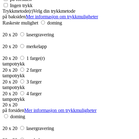
Ingen trykk
Trykkmetode(r)
Velg din trykkmetode
på baksiden
Mer informasjon om trykkmuligheter
Raskeste mulighet
doming
20 x 20
lasergravering
20 x 20
merkelapp
20 x 20
1 farge(r)
tampotrykk
20 x 20
2 farger
tampotrykk
20 x 20
3 farger
tampotrykk
20 x 20
4 farger
tampotrykk
20 x 20
på forsiden
Mer informasjon om trykkmuligheter
doming
20 x 20
lasergravering