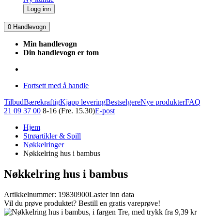
Logg inn
0
Handlevogn
Min handlevogn
Din handlevogn er tom
Fortsett med å handle
Tilbud
Bærekraftig
Kjapp levering
Bestselgere
Nye produkter
FAQ
21 09 37 00
8-16 (Fre. 15.30)
E-post
Hjem
Strøartikler & Spill
Nøkkelringer
Nøkkelring hus i bambus
Nøkkelring hus i bambus
Artikkelnummer: 19830900
Laster inn data
Vil du prøve produktet? Bestill en gratis vareprøve!