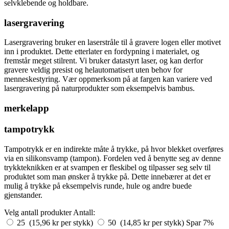
selvklebende og holdbare.
lasergravering
Lasergravering bruker en laserstråle til å gravere logen eller motivet
inn i produktet. Dette etterlater en fordypning i materialet, og
fremstår meget stilrent. Vi bruker datastyrt laser, og kan derfor
gravere veldig presist og helautomatisert uten behov for
menneskestyring. Vær oppmerksom på at fargen kan variere ved
lasergravering på naturprodukter som eksempelvis bambus.
merkelapp
tampotrykk
Tampotrykk er en indirekte måte å trykke, på hvor blekket overføres
via en silikonsvamp (tampon). Fordelen ved å benytte seg av denne
trykkteknikken er at svampen er fleskibel og tilpasser seg selv til
produktet som man ønsker å trykke på. Dette innebærer at det er
mulig å trykke på eksempelvis runde, hule og andre buede
gjenstander.
Velg antall produkter
Antall:
25 (15,96 kr per stykk)
50 (14,85 kr per stykk)
Spar 7%