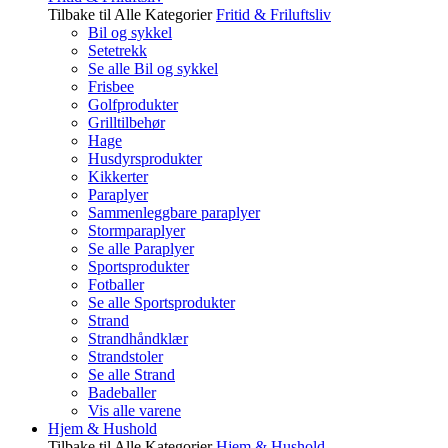
Tilbake til Alle Kategorier
Fritid & Friluftsliv
Bil og sykkel
Setetrekk
Se alle Bil og sykkel
Frisbee
Golfprodukter
Grilltilbehør
Hage
Husdyrsprodukter
Kikkerter
Paraplyer
Sammenleggbare paraplyer
Stormparaplyer
Se alle Paraplyer
Sportsprodukter
Fotballer
Se alle Sportsprodukter
Strand
Strandhåndklær
Strandstoler
Se alle Strand
Badeballer
Vis alle varene
Hjem & Hushold
Tilbake til Alle Kategorier
Hjem & Hushold