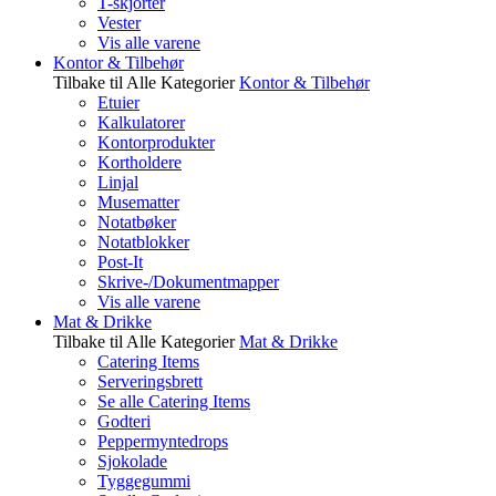
T-skjorter
Vester
Vis alle varene
Kontor & Tilbehør
Tilbake til Alle Kategorier
Kontor & Tilbehør
Etuier
Kalkulatorer
Kontorprodukter
Kortholdere
Linjal
Musematter
Notatbøker
Notatblokker
Post-It
Skrive-/Dokumentmapper
Vis alle varene
Mat & Drikke
Tilbake til Alle Kategorier
Mat & Drikke
Catering Items
Serveringsbrett
Se alle Catering Items
Godteri
Peppermyntedrops
Sjokolade
Tyggegummi