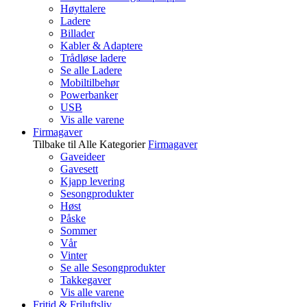
Høyttalere
Ladere
Billader
Kabler & Adaptere
Trådløse ladere
Se alle Ladere
Mobiltilbehør
Powerbanker
USB
Vis alle varene
Firmagaver
Tilbake til Alle Kategorier
Firmagaver
Gaveideer
Gavesett
Kjapp levering
Sesongprodukter
Høst
Påske
Sommer
Vår
Vinter
Se alle Sesongprodukter
Takkegaver
Vis alle varene
Fritid & Friluftsliv