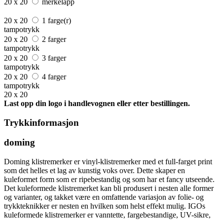
20 x 20
merkelapp
20 x 20
1 farge(r)
tampotrykk
20 x 20
2 farger
tampotrykk
20 x 20
3 farger
tampotrykk
20 x 20
4 farger
tampotrykk
20 x 20
Last opp din logo i handlevognen eller etter bestillingen.
Trykkinformasjon
doming
Doming klistremerker er vinyl-klistremerker med et full-farget print
som det helles et lag av kunstig voks over. Dette skaper en
kuleformet form som er ripebestandig og som har et fancy utseende.
Det kuleformede klistremerket kan bli produsert i nesten alle former
og varianter, og takket være en omfattende variasjon av folie- og
trykkteknikker er nesten en hvilken som helst effekt mulig. IGOs
kuleformede klistremerker er vanntette, fargebestandige, UV-sikre,