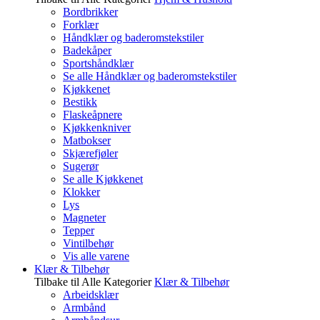
Bordbrikker
Forklær
Håndklær og baderomstekstiler
Badekåper
Sportshåndklær
Se alle Håndklær og baderomstekstiler
Kjøkkenet
Bestikk
Flaskeåpnere
Kjøkkenkniver
Matbokser
Skjærefjøler
Sugerør
Se alle Kjøkkenet
Klokker
Lys
Magneter
Tepper
Vintilbehør
Vis alle varene
Klær & Tilbehør
Tilbake til Alle Kategorier
Klær & Tilbehør
Arbeidsklær
Armbånd