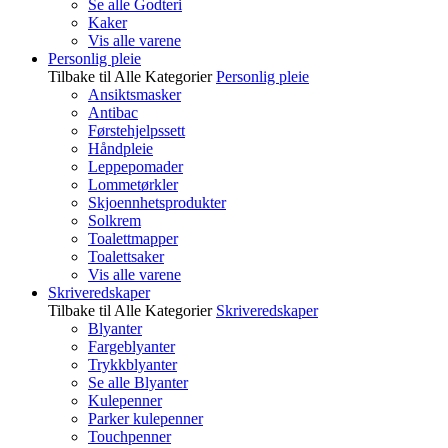
Se alle Godteri
Kaker
Vis alle varene
Personlig pleie
Tilbake til Alle Kategorier
Personlig pleie
Ansiktsmasker
Antibac
Førstehjelpssett
Håndpleie
Leppepomader
Lommetørkler
Skjoennhetsprodukter
Solkrem
Toalettmapper
Toalettsaker
Vis alle varene
Skriveredskaper
Tilbake til Alle Kategorier
Skriveredskaper
Blyanter
Fargeblyanter
Trykkblyanter
Se alle Blyanter
Kulepenner
Parker kulepenner
Touchpenner