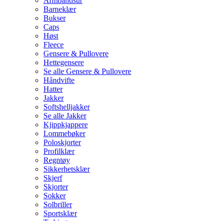
Armbåndsur
Barneklær
Bukser
Caps
Høst
Fleece
Gensere & Pullovere
Hettegensere
Se alle Gensere & Pullovere
Håndvifte
Hatter
Jakker
Softshelljakker
Se alle Jakker
Kjippkjappere
Lommebøker
Poloskjorter
Profilklær
Regntøy
Sikkerhetsklær
Skjerf
Skjorter
Sokker
Solbriller
Sportsklær