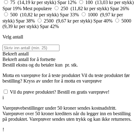
75 (14,19 kr per stykk)
Spar 12%
100 (13,03 kr per stykk)
Spar 19%
Mest populære
250 (11,82 kr per stykk)
Spar 26%
500 (10,82 kr per stykk)
Spar 33%
1000 (9,97 kr per
stykk)
Spar 38%
2500 (9,67 kr per stykk)
Spar 40%
5000
(9,39 kr per stykk)
Spar 42%
Velg antall
Bekreft antall
Bekreft antall for å fortsette
Bestill
ekstra og du betaler kun
pr. stk.
Motta en vareprøve for å teste produktet
Vil du teste produktet før
bestilling? Kryss av under for å motta en vareprøve
Vil du prøve produktet? Bestill en gratis vareprøve!
i
Vareprøvebestillinger under 50 kroner sendes kostnadsfritt.
Vareprøver over 50 kroner krediters når du legger inn en bestilling
på produktet. Vareprøver sendes uten trykk og kan ikke returneres.
!