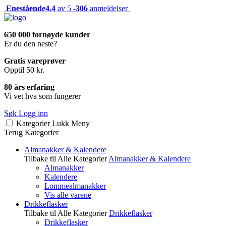
Enestående
4.4
av 5 -
306
anmeldelser
650 000 fornøyde kunder
Er du den neste?
Gratis vareprøver
Opptil 50 kr.
80 års erfaring
Vi vet hva som fungerer
Søk
Logg inn
Kategorier
Lukk
Meny
Terug
Kategorier
Almanakker & Kalendere
Tilbake til Alle Kategorier
Almanakker & Kalendere
Almanakker
Kalendere
Lommealmanakker
Vis alle varene
Drikkeflasker
Tilbake til Alle Kategorier
Drikkeflasker
Drikkeflasker