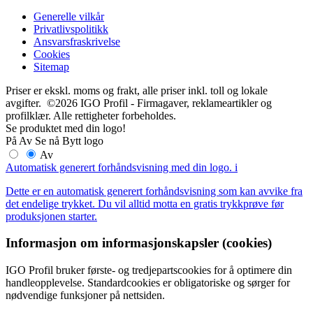
Generelle vilkår
Privatlivspolitikk
Ansvarsfraskrivelse
Cookies
Sitemap
Priser er ekskl. moms og frakt, alle priser inkl. toll og lokale
avgifter. ©2026 IGO Profil - Firmagaver, reklameartikler og
profilklær. Alle rettigheter forbeholdes.
Se produktet med din logo!
På
Av
Se nå
Bytt logo
Av
Automatisk generert forhåndsvisning med din logo.
i
Dette er en automatisk generert forhåndsvisning som kan avvike fra
det endelige trykket. Du vil alltid motta en gratis trykkprøve før
produksjonen starter.
Informasjon om informasjonskapsler (cookies)
IGO Profil bruker første- og tredjepartscookies for å optimere din
handleopplevelse. Standardcookies er obligatoriske og sørger for
nødvendige funksjoner på nettsiden.