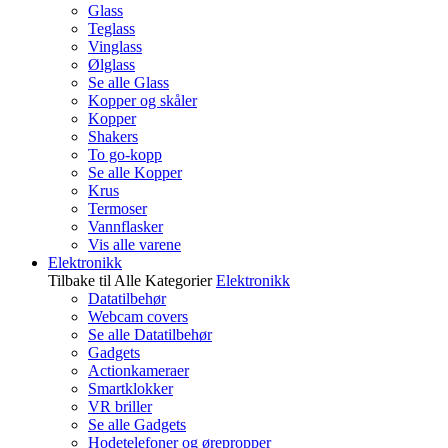
Glass
Teglass
Vinglass
Ølglass
Se alle Glass
Kopper og skåler
Kopper
Shakers
To go-kopp
Se alle Kopper
Krus
Termoser
Vannflasker
Vis alle varene
Elektronikk
Tilbake til Alle Kategorier
Elektronikk
Datatilbehør
Webcam covers
Se alle Datatilbehør
Gadgets
Actionkameraer
Smartklokker
VR briller
Se alle Gadgets
Hodetelefoner og ørepropper