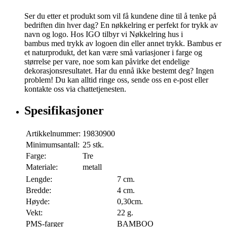
Ser du etter et produkt som vil få kundene dine til å tenke på
bedriften din hver dag? En nøkkelring er perfekt for trykk av
navn og logo. Hos IGO tilbyr vi Nøkkelring hus i
bambus med trykk av logoen din eller annet trykk. Bambus er
et naturprodukt, det kan være små variasjoner i farge og
størrelse per vare, noe som kan påvirke det endelige
dekorasjonsresultatet. Har du ennå ikke bestemt deg? Ingen
problem! Du kan alltid ringe oss, sende oss en e-post eller
kontakte oss via chattetjenesten.
Spesifikasjoner
Artikkelnummer:
19830900
Minimumsantall:
25 stk.
Farge:
Tre
Materiale:
metall
Lengde:
7 cm.
Bredde:
4 cm.
Høyde:
0,30cm.
Vekt:
22 g.
PMS-farger
BAMBOO