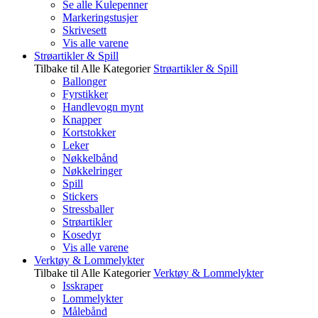
Se alle Kulepenner
Markeringstusjer
Skrivesett
Vis alle varene
Strøartikler & Spill
Tilbake til Alle Kategorier
Strøartikler & Spill
Ballonger
Fyrstikker
Handlevogn mynt
Knapper
Kortstokker
Leker
Nøkkelbånd
Nøkkelringer
Spill
Stickers
Stressballer
Strøartikler
Kosedyr
Vis alle varene
Verktøy & Lommelykter
Tilbake til Alle Kategorier
Verktøy & Lommelykter
Isskraper
Lommelykter
Målebånd