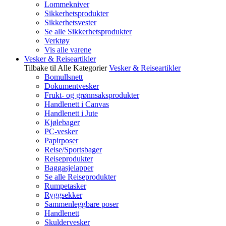
Lommekniver
Sikkerhetsprodukter
Sikkerhetsvester
Se alle Sikkerhetsprodukter
Verktøy
Vis alle varene
Vesker & Reiseartikler
Tilbake til Alle Kategorier
Vesker & Reiseartikler
Bomullsnett
Dokumentvesker
Frukt- og grønnsaksprodukter
Handlenett i Canvas
Handlenett i Jute
Kjølebager
PC-vesker
Papirposer
Reise/Sportsbager
Reiseprodukter
Baggasjelapper
Se alle Reiseprodukter
Rumpetasker
Ryggsekker
Sammenleggbare poser
Handlenett
Skuldervesker