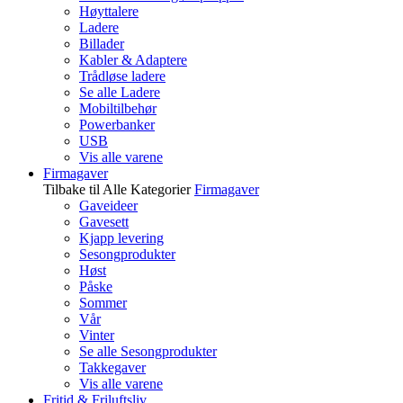
Høyttalere
Ladere
Billader
Kabler & Adaptere
Trådløse ladere
Se alle Ladere
Mobiltilbehør
Powerbanker
USB
Vis alle varene
Firmagaver
Tilbake til Alle Kategorier
Firmagaver
Gaveideer
Gavesett
Kjapp levering
Sesongprodukter
Høst
Påske
Sommer
Vår
Vinter
Se alle Sesongprodukter
Takkegaver
Vis alle varene
Fritid & Friluftsliv