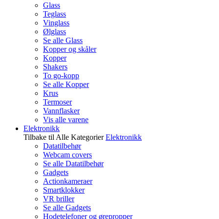
Glass
Teglass
Vinglass
Ølglass
Se alle Glass
Kopper og skåler
Kopper
Shakers
To go-kopp
Se alle Kopper
Krus
Termoser
Vannflasker
Vis alle varene
Elektronikk
Tilbake til Alle Kategorier
Elektronikk
Datatilbehør
Webcam covers
Se alle Datatilbehør
Gadgets
Actionkameraer
Smartklokker
VR briller
Se alle Gadgets
Hodetelefoner og ørepropper