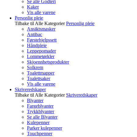
Se alle Godteri
Kaker
Vis alle varene
Personlig pleie
Tilbake til Alle Kategorier
Personlig pleie
Ansiktsmasker
Antibac
Førstehjelpssett
Håndpleie
Leppepomader
Lommetørkler
Skjoennhetsprodukter
Solkrem
Toalettmapper
Toalettsaker
Vis alle varene
Skriveredskaper
Tilbake til Alle Kategorier
Skriveredskaper
Blyanter
Fargeblyanter
Trykkblyanter
Se alle Blyanter
Kulepenner
Parker kulepenner
Touchpenner