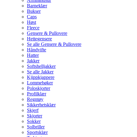
Armbåndsur
Barneklær
Bukser
Caps
Høst
Fleece
Gensere & Pullovere
Hettegensere
Se alle Gensere & Pullovere
Håndvifte
Hatter
Jakker
Softshelljakker
Se alle Jakker
Kjippkjappere
Lommebøker
Poloskjorter
Profilklær
Regntøy
Sikkerhetsklær
Skjerf
Skjorter
Sokker
Solbriller
Sportsklær