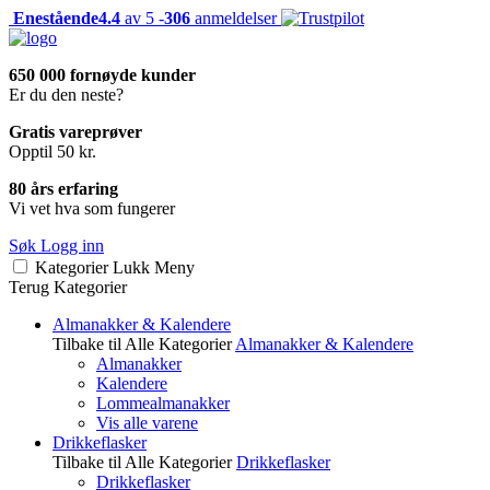
Enestående
4.4
av 5 -
306
anmeldelser
650 000 fornøyde kunder
Er du den neste?
Gratis vareprøver
Opptil 50 kr.
80 års erfaring
Vi vet hva som fungerer
Søk
Logg inn
Kategorier
Lukk
Meny
Terug
Kategorier
Almanakker & Kalendere
Tilbake til Alle Kategorier
Almanakker & Kalendere
Almanakker
Kalendere
Lommealmanakker
Vis alle varene
Drikkeflasker
Tilbake til Alle Kategorier
Drikkeflasker
Drikkeflasker