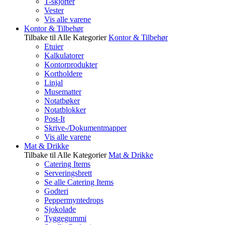
T-skjorter
Vester
Vis alle varene
Kontor & Tilbehør
Tilbake til Alle Kategorier
Kontor & Tilbehør
Etuier
Kalkulatorer
Kontorprodukter
Kortholdere
Linjal
Musematter
Notatbøker
Notatblokker
Post-It
Skrive-/Dokumentmapper
Vis alle varene
Mat & Drikke
Tilbake til Alle Kategorier
Mat & Drikke
Catering Items
Serveringsbrett
Se alle Catering Items
Godteri
Peppermyntedrops
Sjokolade
Tyggegummi