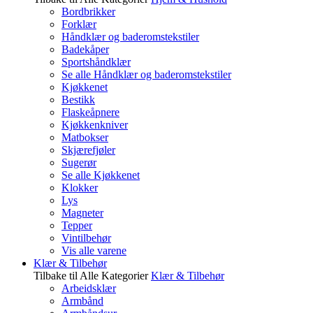
Bordbrikker
Forklær
Håndklær og baderomstekstiler
Badekåper
Sportshåndklær
Se alle Håndklær og baderomstekstiler
Kjøkkenet
Bestikk
Flaskeåpnere
Kjøkkenkniver
Matbokser
Skjærefjøler
Sugerør
Se alle Kjøkkenet
Klokker
Lys
Magneter
Tepper
Vintilbehør
Vis alle varene
Klær & Tilbehør
Tilbake til Alle Kategorier
Klær & Tilbehør
Arbeidsklær
Armbånd