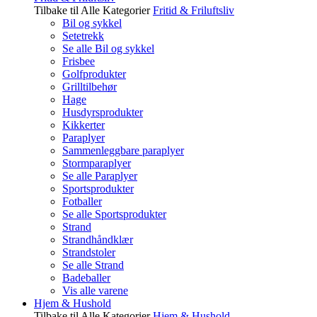
Tilbake til Alle Kategorier
Fritid & Friluftsliv
Bil og sykkel
Setetrekk
Se alle Bil og sykkel
Frisbee
Golfprodukter
Grilltilbehør
Hage
Husdyrsprodukter
Kikkerter
Paraplyer
Sammenleggbare paraplyer
Stormparaplyer
Se alle Paraplyer
Sportsprodukter
Fotballer
Se alle Sportsprodukter
Strand
Strandhåndklær
Strandstoler
Se alle Strand
Badeballer
Vis alle varene
Hjem & Hushold
Tilbake til Alle Kategorier
Hjem & Hushold