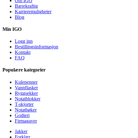
Om IGO
Bærekraftig
Karrieremuligheter
Blog
Min IGO
Logg inn
Bestillingsinformasjon
Kontakt
FAQ
Populære kategorier
Kulepenner
Vannflasker
Ryggsekker
Notatblokker
T-skjorter
Notatbøker
Godteri
Firmagaver
Jakker
Forklær