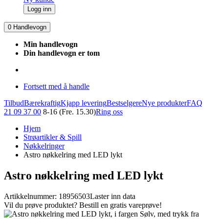
Logg inn
0
Handlevogn
Min handlevogn
Din handlevogn er tom
Fortsett med å handle
Tilbud
Bærekraftig
Kjapp levering
Bestselgere
Nye produkter
FAQ
21 09 37 00
8-16 (Fre. 15.30)
Ring oss
Hjem
Strøartikler & Spill
Nøkkelringer
Astro nøkkelring med LED lykt
Astro nøkkelring med LED lykt
Artikkelnummer: 18956503
Laster inn data
Vil du prøve produktet? Bestill en gratis vareprøve!