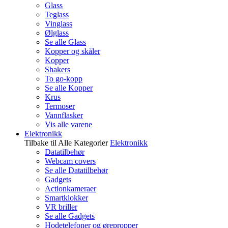
Glass
Teglass
Vinglass
Ølglass
Se alle Glass
Kopper og skåler
Kopper
Shakers
To go-kopp
Se alle Kopper
Krus
Termoser
Vannflasker
Vis alle varene
Elektronikk
Tilbake til Alle Kategorier
Elektronikk
Datatilbehør
Webcam covers
Se alle Datatilbehør
Gadgets
Actionkameraer
Smartklokker
VR briller
Se alle Gadgets
Hodetelefoner og ørepropper