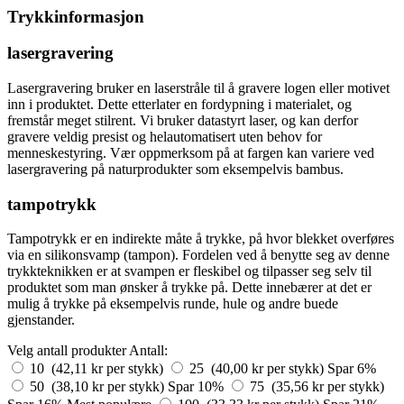
Trykkinformasjon
lasergravering
Lasergravering bruker en laserstråle til å gravere logen eller motivet
inn i produktet. Dette etterlater en fordypning i materialet, og
fremstår meget stilrent. Vi bruker datastyrt laser, og kan derfor
gravere veldig presist og helautomatisert uten behov for
menneskestyring. Vær oppmerksom på at fargen kan variere ved
lasergravering på naturprodukter som eksempelvis bambus.
tampotrykk
Tampotrykk er en indirekte måte å trykke, på hvor blekket overføres
via en silikonsvamp (tampon). Fordelen ved å benytte seg av denne
trykkteknikken er at svampen er fleskibel og tilpasser seg selv til
produktet som man ønsker å trykke på. Dette innebærer at det er
mulig å trykke på eksempelvis runde, hule og andre buede
gjenstander.
Velg antall produkter
Antall:
10 (42,11 kr per stykk)
25 (40,00 kr per stykk)
Spar 6%
50 (38,10 kr per stykk)
Spar 10%
75 (35,56 kr per stykk)