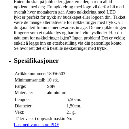
Enten du skal på jobb eller gjøre ærender, har du alltid
nøklene med deg. En nøkkelring med logo vil derfor bli med
overalt hvor mottakeren går. Astro nøkkelring med LED
lykt er perfekt for trykk av budskapet eller logoen din. Takket
være de mange alternativene for nøkkelringer med trykk, vil
du garantert fremme merkevarens image. Denne nøkkelringen
fungerer som et nøkkellys og har tre hvite lysdioder. Har du
gått tom for nøkkelringer igjen? Ingen problem! Det er veldig
enkelt å legge inn en etterbestilling via din personlige konto.
Se hvor lett det er å bestille nøkkelringer med trykk.
Spesifikasjoner
Artikkelnummer:
18956503
Minimumsantall:
10 stk.
Farge:
Sølv
Materiale:
aluminium
Lengde:
5,50cm.
Diameter:
1,50cm.
Vekt:
21 g.
Tåler vask i oppvaskmaskin
No
Last ned varen som PDF