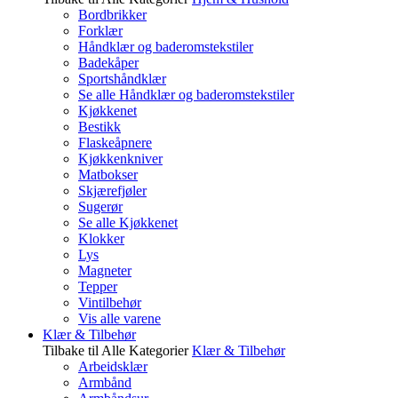
Bordbrikker
Forklær
Håndklær og baderomstekstiler
Badekåper
Sportshåndklær
Se alle Håndklær og baderomstekstiler
Kjøkkenet
Bestikk
Flaskeåpnere
Kjøkkenkniver
Matbokser
Skjærefjøler
Sugerør
Se alle Kjøkkenet
Klokker
Lys
Magneter
Tepper
Vintilbehør
Vis alle varene
Klær & Tilbehør
Tilbake til Alle Kategorier
Klær & Tilbehør
Arbeidsklær
Armbånd