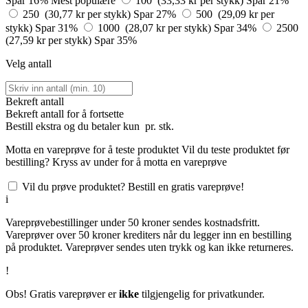
Spar 16%
Mest populære
100 (33,33 kr per stykk)
Spar 21%
250 (30,77 kr per stykk)
Spar 27%
500 (29,09 kr per
stykk)
Spar 31%
1000 (28,07 kr per stykk)
Spar 34%
2500
(27,59 kr per stykk)
Spar 35%
Velg antall
Bekreft antall
Bekreft antall for å fortsette
Bestill
ekstra og du betaler kun
pr. stk.
Motta en vareprøve for å teste produktet
Vil du teste produktet før
bestilling? Kryss av under for å motta en vareprøve
Vil du prøve produktet? Bestill en gratis vareprøve!
i
Vareprøvebestillinger under 50 kroner sendes kostnadsfritt.
Vareprøver over 50 kroner krediters når du legger inn en bestilling
på produktet. Vareprøver sendes uten trykk og kan ikke returneres.
!
Obs! Gratis vareprøver er
ikke
tilgjengelig for privatkunder.