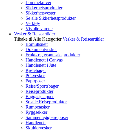
Lommekniver
Sikkerhetsprodukter
Sikkerhetsvester
Se alle Sikkerhetsprodukter
Verktøy
Vis alle varene
Vesker & Reiseartikler
Tilbake til Alle Kategorier
Vesker & Reiseartikler
Bomullsnett
Dokumentvesker
Frukt- og grønnsaksprodukter
Handlenett i Canvas
Handlenett i Jute
Kjølebager
PC-vesker
Papirposer
Reise/Sportsbager
Reiseprodukter
Baggasjelapper
Se alle Reiseprodukter
Rumpetasker
Ryggsekker
Sammenleggbare poser
Handlenett
Skuldervesker