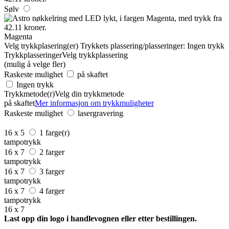
Sølv
Magenta
Velg trykkplasering(er)
Trykkets plassering/plasseringer:
Ingen trykk
Trykkplasseringer
Velg trykkplassering
(mulig å velge fler)
Raskeste mulighet
på skaftet
Ingen trykk
Trykkmetode(r)
Velg din trykkmetode
på skaftet
Mer informasjon om trykkmuligheter
Raskeste mulighet
lasergravering
16 x 5
1 farge(r)
tampotrykk
16 x 7
2 farger
tampotrykk
16 x 7
3 farger
tampotrykk
16 x 7
4 farger
tampotrykk
16 x 7
Last opp din logo i handlevognen eller etter bestillingen.