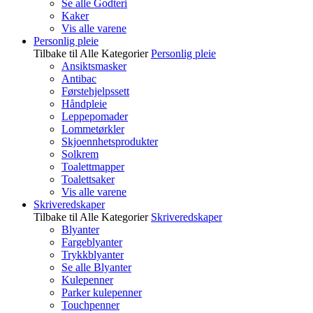
Se alle Godteri
Kaker
Vis alle varene
Personlig pleie
Tilbake til Alle Kategorier
Personlig pleie
Ansiktsmasker
Antibac
Førstehjelpssett
Håndpleie
Leppepomader
Lommetørkler
Skjoennhetsprodukter
Solkrem
Toalettmapper
Toalettsaker
Vis alle varene
Skriveredskaper
Tilbake til Alle Kategorier
Skriveredskaper
Blyanter
Fargeblyanter
Trykkblyanter
Se alle Blyanter
Kulepenner
Parker kulepenner
Touchpenner