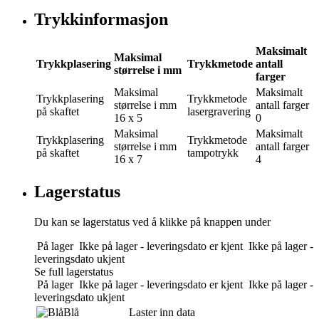
Trykkinformasjon
Maksimalt
Maksimal
Trykkplasering
Trykkmetode
antall
størrelse i mm
farger
Maksimal
Maksimalt
Trykkplasering
Trykkmetode
størrelse i mm
antall farger
på skaftet
lasergravering
16 x 5
0
Maksimal
Maksimalt
Trykkplasering
Trykkmetode
størrelse i mm
antall farger
på skaftet
tampotrykk
16 x 7
4
Lagerstatus
Du kan se lagerstatus ved å klikke på knappen under
På lager
Ikke på lager - leveringsdato er kjent
Ikke på lager -
leveringsdato ukjent
Se full lagerstatus
På lager
Ikke på lager - leveringsdato er kjent
Ikke på lager -
leveringsdato ukjent
Blå
Laster inn data