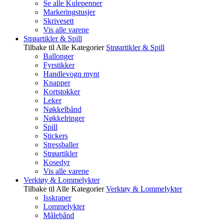
Se alle Kulepenner
Markeringstusjer
Skrivesett
Vis alle varene
Strøartikler & Spill
Tilbake til Alle Kategorier
Strøartikler & Spill
Ballonger
Fyrstikker
Handlevogn mynt
Knapper
Kortstokker
Leker
Nøkkelbånd
Nøkkelringer
Spill
Stickers
Stressballer
Strøartikler
Kosedyr
Vis alle varene
Verktøy & Lommelykter
Tilbake til Alle Kategorier
Verktøy & Lommelykter
Isskraper
Lommelykter
Målebånd