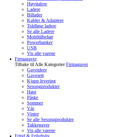
Høyttalere
Ladere
Billader
Kabler & Adaptere
Trådløse ladere
Se alle Ladere
Mobiltilbehør
Powerbanker
USB
Vis alle varene
Firmagaver
Tilbake til Alle Kategorier
Firmagaver
Gaveideer
Gavesett
Kjapp levering
Sesongprodukter
Høst
Påske
Sommer
Vår
Vinter
Se alle Sesongprodukter
Takkegaver
Vis alle varene
Fritid & Friluftsliv