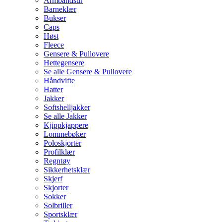
Armbåndsur
Barneklær
Bukser
Caps
Høst
Fleece
Gensere & Pullovere
Hettegensere
Se alle Gensere & Pullovere
Håndvifte
Hatter
Jakker
Softshelljakker
Se alle Jakker
Kjippkjappere
Lommebøker
Poloskjorter
Profilklær
Regntøy
Sikkerhetsklær
Skjerf
Skjorter
Sokker
Solbriller
Sportsklær