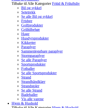
Tilbake til Alle Kategorier
Fritid & Friluftsliv
Bil og sykkel
Setetrekk
Se alle Bil og sykkel
Frisbee
Golfprodukter
Grilltilbehør
Hage
Husdyrsprodukter
Kikkerter
Paraplyer
Sammenleggbare paraplyer
Stormparaplyer
Se alle Paraplyer
Sportsprodukter
Fotballer
Se alle Sportsprodukter
Strand
Strandhåndklær
Strandstoler
Se alle Strand
Badeballer
Vis alle varene
Hjem & Hushold
Tilbake til Alle Kategorier
Hjem & Hushold