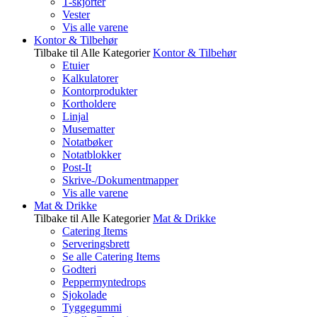
T-skjorter
Vester
Vis alle varene
Kontor & Tilbehør
Tilbake til Alle Kategorier
Kontor & Tilbehør
Etuier
Kalkulatorer
Kontorprodukter
Kortholdere
Linjal
Musematter
Notatbøker
Notatblokker
Post-It
Skrive-/Dokumentmapper
Vis alle varene
Mat & Drikke
Tilbake til Alle Kategorier
Mat & Drikke
Catering Items
Serveringsbrett
Se alle Catering Items
Godteri
Peppermyntedrops
Sjokolade
Tyggegummi