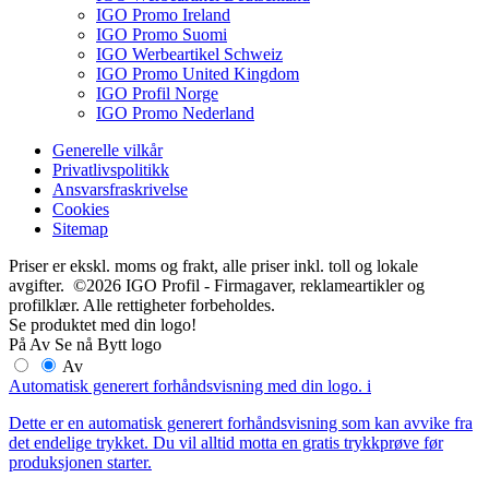
IGO Promo Ireland
IGO Promo Suomi
IGO Werbeartikel Schweiz
IGO Promo United Kingdom
IGO Profil Norge
IGO Promo Nederland
Generelle vilkår
Privatlivspolitikk
Ansvarsfraskrivelse
Cookies
Sitemap
Priser er ekskl. moms og frakt, alle priser inkl. toll og lokale
avgifter. ©2026 IGO Profil - Firmagaver, reklameartikler og
profilklær. Alle rettigheter forbeholdes.
Se produktet med din logo!
På
Av
Se nå
Bytt logo
Av
Automatisk generert forhåndsvisning med din logo.
i
Dette er en automatisk generert forhåndsvisning som kan avvike fra
det endelige trykket. Du vil alltid motta en gratis trykkprøve før
produksjonen starter.