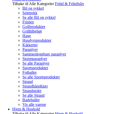
Tilbake til Alle Kategorier
Fritid & Friluftsliv
Bil og sykkel
Setetrekk
Se alle Bil og sykkel
Frisbee
Golfprodukter
Grilltilbehør
Hage
Husdyrsprodukter
Kikkerter
Paraplyer
Sammenleggbare paraplyer
Stormparaplyer
Se alle Paraplyer
Sportsprodukter
Fotballer
Se alle Sportsprodukter
Strand
Strandhåndklær
Strandstoler
Se alle Strand
Badeballer
Vis alle varene
Hjem & Hushold
Tilbake til Alle Kategorier
Hjem & Hushold