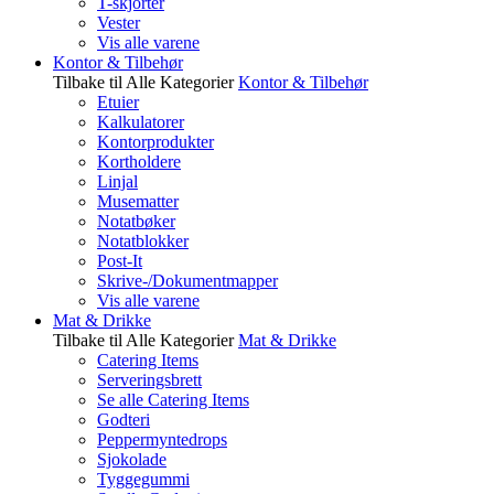
T-skjorter
Vester
Vis alle varene
Kontor & Tilbehør
Tilbake til Alle Kategorier
Kontor & Tilbehør
Etuier
Kalkulatorer
Kontorprodukter
Kortholdere
Linjal
Musematter
Notatbøker
Notatblokker
Post-It
Skrive-/Dokumentmapper
Vis alle varene
Mat & Drikke
Tilbake til Alle Kategorier
Mat & Drikke
Catering Items
Serveringsbrett
Se alle Catering Items
Godteri
Peppermyntedrops
Sjokolade
Tyggegummi