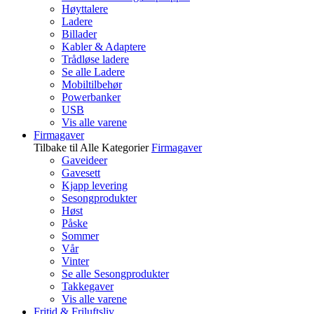
Høyttalere
Ladere
Billader
Kabler & Adaptere
Trådløse ladere
Se alle Ladere
Mobiltilbehør
Powerbanker
USB
Vis alle varene
Firmagaver
Tilbake til Alle Kategorier
Firmagaver
Gaveideer
Gavesett
Kjapp levering
Sesongprodukter
Høst
Påske
Sommer
Vår
Vinter
Se alle Sesongprodukter
Takkegaver
Vis alle varene
Fritid & Friluftsliv