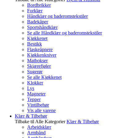
Bordbrikker
Forklær
Håndklær og baderomstekstiler
Badekåper
Sportshåndklær
Se alle Håndklær og baderomstekstiler
Kjøkkenet
Bestikk
Flaskeåpnere
Kjøkkenkniver
Matbokser
Skjærefjøler
Sugerør
Se alle Kjøkkenet
Klokker
Lys
Magneter
Tepper
Vintilbehør
Vis alle varene
Klær & Tilbehør
Tilbake til Alle Kategorier
Klær & Tilbehør
Arbeidsklær
Armbånd