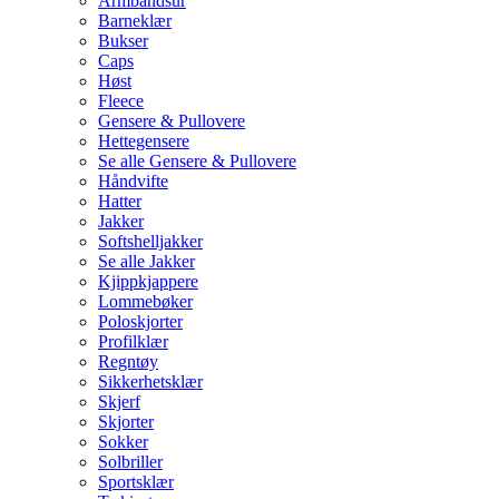
Armbåndsur
Barneklær
Bukser
Caps
Høst
Fleece
Gensere & Pullovere
Hettegensere
Se alle Gensere & Pullovere
Håndvifte
Hatter
Jakker
Softshelljakker
Se alle Jakker
Kjippkjappere
Lommebøker
Poloskjorter
Profilklær
Regntøy
Sikkerhetsklær
Skjerf
Skjorter
Sokker
Solbriller
Sportsklær