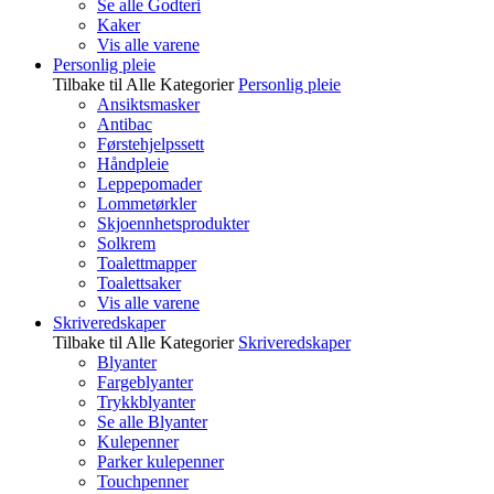
Se alle Godteri
Kaker
Vis alle varene
Personlig pleie
Tilbake til Alle Kategorier
Personlig pleie
Ansiktsmasker
Antibac
Førstehjelpssett
Håndpleie
Leppepomader
Lommetørkler
Skjoennhetsprodukter
Solkrem
Toalettmapper
Toalettsaker
Vis alle varene
Skriveredskaper
Tilbake til Alle Kategorier
Skriveredskaper
Blyanter
Fargeblyanter
Trykkblyanter
Se alle Blyanter
Kulepenner
Parker kulepenner
Touchpenner