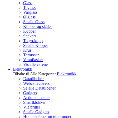
Glass
Teglass
Vinglass
Ølglass
Se alle Glass
Kopper og skåler
Kopper
Shakers
To go-kopp
Se alle Kopper
Krus
Termoser
Vannflasker
Vis alle varene
Elektronikk
Tilbake til Alle Kategorier
Elektronikk
Datatilbehør
Webcam covers
Se alle Datatilbehør
Gadgets
Actionkameraer
Smartklokker
VR briller
Se alle Gadgets
Hodetelefoner og ørepropper