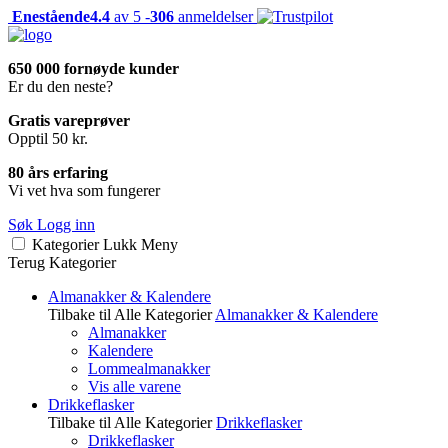
Enestående
4.4
av 5 -
306
anmeldelser
650 000 fornøyde kunder
Er du den neste?
Gratis vareprøver
Opptil 50 kr.
80 års erfaring
Vi vet hva som fungerer
Søk
Logg inn
Kategorier
Lukk
Meny
Terug
Kategorier
Almanakker & Kalendere
Tilbake til Alle Kategorier
Almanakker & Kalendere
Almanakker
Kalendere
Lommealmanakker
Vis alle varene
Drikkeflasker
Tilbake til Alle Kategorier
Drikkeflasker
Drikkeflasker