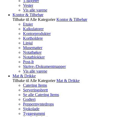
T-skjorter
Vester
Vis alle varene
Kontor & Tilbehør
Tilbake til Alle Kategorier
Kontor & Tilbehør
Etuier
Kalkulatorer
Kontorprodukter
Kortholdere
Linjal
Musematter
Notatbøker
Notatblokker
Post-It
Skrive-/Dokumentmapper
Vis alle varene
Mat & Drikke
Tilbake til Alle Kategorier
Mat & Drikke
Catering Items
Serveringsbrett
Se alle Catering Items
Godteri
Peppermyntedrops
Sjokolade
Tyggegummi