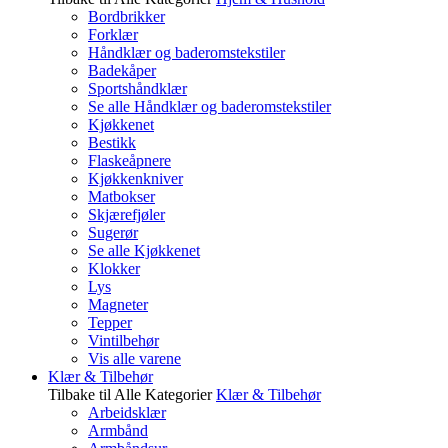
Bordbrikker
Forklær
Håndklær og baderomstekstiler
Badekåper
Sportshåndklær
Se alle Håndklær og baderomstekstiler
Kjøkkenet
Bestikk
Flaskeåpnere
Kjøkkenkniver
Matbokser
Skjærefjøler
Sugerør
Se alle Kjøkkenet
Klokker
Lys
Magneter
Tepper
Vintilbehør
Vis alle varene
Klær & Tilbehør
Tilbake til Alle Kategorier
Klær & Tilbehør
Arbeidsklær
Armbånd