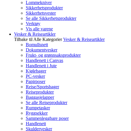
Lommekniver
Sikkerhetsprodukter
Sikkerhetsvester
Se alle Sikkerhetsprodukter
Verktøy
Vis alle varene
Vesker & Reiseartikler
Tilbake til Alle Kategorier
Vesker & Reiseartikler
Bomullsnett
Dokumentvesker
Frukt- og grønnsaksprodukter
Handlenett i Canvas
Handlenett i Jute
Kjølebager
PC-vesker
Papirposer
Reise/Sportsbager
Reiseprodukter
Baggasjelapper
Se alle Reiseprodukter
Rumpetasker
Ryggsekker
Sammenleggbare poser
Handlenett
Skuldervesker