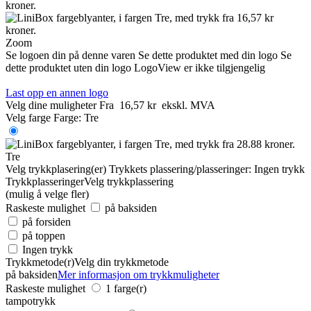
Zoom
Se logoen din på denne varen
Se dette produktet med din logo
Se
dette produktet uten din logo
LogoView er ikke tilgjengelig
Last opp en annen logo
Velg dine muligheter
Fra
16,57 kr
ekskl. MVA
Velg farge
Farge:
Tre
Tre
Velg trykkplasering(er)
Trykkets plassering/plasseringer:
Ingen trykk
Trykkplasseringer
Velg trykkplassering
(mulig å velge fler)
Raskeste mulighet
på baksiden
på forsiden
på toppen
Ingen trykk
Trykkmetode(r)
Velg din trykkmetode
på baksiden
Mer informasjon om trykkmuligheter
Raskeste mulighet
1 farge(r)
tampotrykk