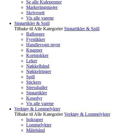
Se alle Kulepenner
Markeringstusjer
Skrivesett
Vis alle varene
Strøartikler & Spill
Tilbake til Alle Kategorier
Strøartikler & Spill
Ballonger
Fyrstikker
Handlevogn mynt
Knapper
Kortstokker
Leker
Nøkkelbånd
Nøkkelringer
Spill
Stickers
Stressballer
Strøartikler
Kosedyr
Vis alle varene
Verktøy & Lommelykter
Tilbake til Alle Kategorier
Verktøy & Lommelykter
Isskraper
Lommelykter
Målebånd