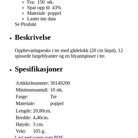
Fra: 150 stk.
Spar opp til 43%
Materiale poppel
Laster inn data
Se Produkt
Beskrivelse
Oppbevaringseske i tre med glidelokk (20 cm linjal), 12
spissede fargeblyanter og en blyantspisser i tre.
Spesifikasjoner
Artikkelnummer:
30149200
Minimumsantall:
10 stk.
Farge:
Tre
Materiale:
poppel
Lengde:
20,80cm.
Bredde:
4,40cm.
Høyde:
3 cm.
Vekt:
105 g.
Last ned varen som PDF