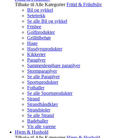
Tilbake til Alle Kategorier
Fritid & Friluftsliv
Bil og sykkel
Setetrekk
Se alle Bil og sykkel
Frisbee
Golfprodukter
Grilltilbehør
Hage
Husdyrsprodukter
Kikkerter
Paraplyer
Sammenleggbare paraplyer
Stormparaplyer
Se alle Paraplyer
Sportsprodukter
Fotballer
Se alle Sportsprodukter
Strand
Strandhåndklær
Strandstoler
Se alle Strand
Badeballer
Vis alle varene
Hjem & Hushold
Tilbake til Alle Kategorier
Hjem & Hushold