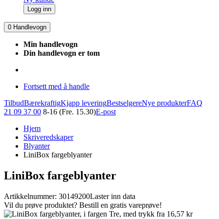
Logg inn
0
Handlevogn
Min handlevogn
Din handlevogn er tom
Fortsett med å handle
Tilbud
Bærekraftig
Kjapp levering
Bestselgere
Nye produkter
FAQ
21 09 37 00
8-16 (Fre. 15.30)
E-post
Hjem
Skriveredskaper
Blyanter
LiniBox fargeblyanter
LiniBox fargeblyanter
Artikkelnummer: 30149200
Laster inn data
Vil du prøve produktet? Bestill en gratis vareprøve!