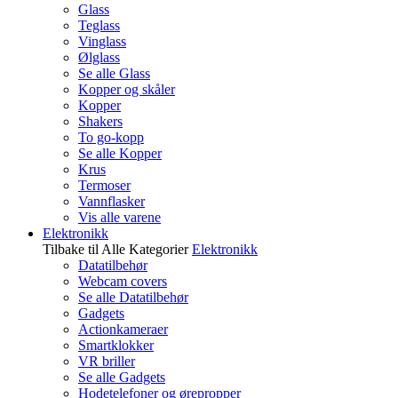
Glass
Teglass
Vinglass
Ølglass
Se alle Glass
Kopper og skåler
Kopper
Shakers
To go-kopp
Se alle Kopper
Krus
Termoser
Vannflasker
Vis alle varene
Elektronikk
Tilbake til Alle Kategorier
Elektronikk
Datatilbehør
Webcam covers
Se alle Datatilbehør
Gadgets
Actionkameraer
Smartklokker
VR briller
Se alle Gadgets
Hodetelefoner og ørepropper