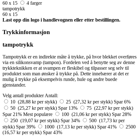
60 x 15
4 farger
tampotrykk
60 x 15
Last opp din logo i handlevognen eller etter bestillingen.
Trykkinformasjon
tampotrykk
Tampotrykk er en indirekte måte å trykke, på hvor blekket overføres
via en silikonsvamp (tampon). Fordelen ved å benytte seg av denne
trykkteknikken er at svampen er fleskibel og tilpasser seg selv til
produktet som man ønsker å trykke på. Dette innebærer at det er
mulig å trykke på eksempelvis runde, hule og andre buede
gjenstander.
Velg antall produkter
Antall:
10 (28,88 kr per stykk)
25 (27,32 kr per stykk)
Spar 6%
50 (25,27 kr per stykk)
Spar 13%
75 (22,97 kr per stykk)
Spar 21%
Mest populære
100 (21,06 kr per stykk)
Spar 28%
250 (19,07 kr per stykk)
Spar 34%
500 (17,73 kr per
stykk)
Spar 39%
1000 (17,13 kr per stykk)
Spar 41%
2500
(16,57 kr per stykk)
Spar 43%