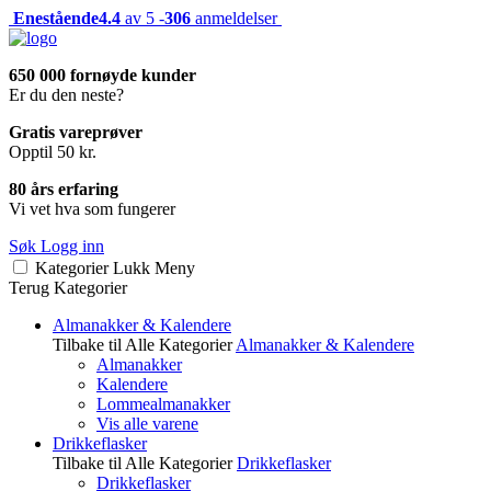
Enestående
4.4
av 5 -
306
anmeldelser
650 000 fornøyde kunder
Er du den neste?
Gratis vareprøver
Opptil 50 kr.
80 års erfaring
Vi vet hva som fungerer
Søk
Logg inn
Kategorier
Lukk
Meny
Terug
Kategorier
Almanakker & Kalendere
Tilbake til Alle Kategorier
Almanakker & Kalendere
Almanakker
Kalendere
Lommealmanakker
Vis alle varene
Drikkeflasker
Tilbake til Alle Kategorier
Drikkeflasker
Drikkeflasker