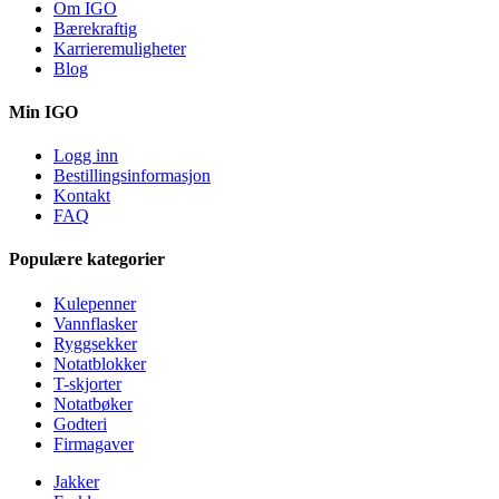
Om IGO
Bærekraftig
Karrieremuligheter
Blog
Min IGO
Logg inn
Bestillingsinformasjon
Kontakt
FAQ
Populære kategorier
Kulepenner
Vannflasker
Ryggsekker
Notatblokker
T-skjorter
Notatbøker
Godteri
Firmagaver
Jakker