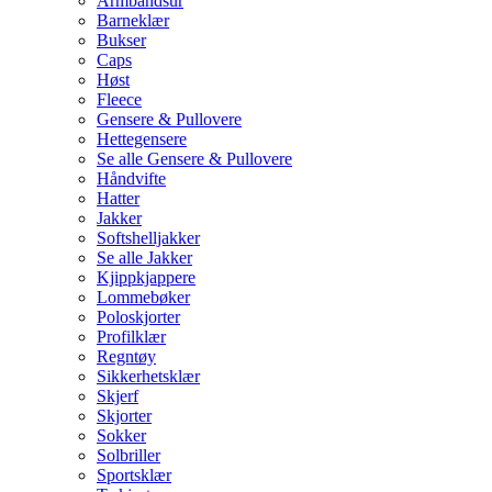
Armbåndsur
Barneklær
Bukser
Caps
Høst
Fleece
Gensere & Pullovere
Hettegensere
Se alle Gensere & Pullovere
Håndvifte
Hatter
Jakker
Softshelljakker
Se alle Jakker
Kjippkjappere
Lommebøker
Poloskjorter
Profilklær
Regntøy
Sikkerhetsklær
Skjerf
Skjorter
Sokker
Solbriller
Sportsklær