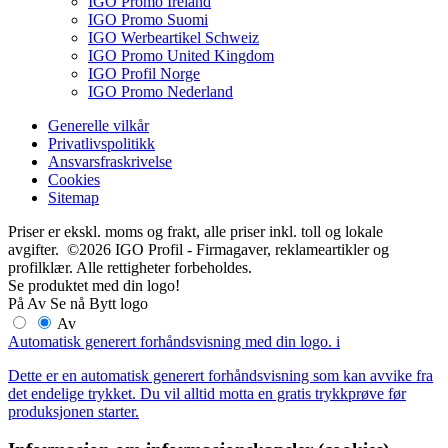
IGO Promo Ireland
IGO Promo Suomi
IGO Werbeartikel Schweiz
IGO Promo United Kingdom
IGO Profil Norge
IGO Promo Nederland
Generelle vilkår
Privatlivspolitikk
Ansvarsfraskrivelse
Cookies
Sitemap
Priser er ekskl. moms og frakt, alle priser inkl. toll og lokale
avgifter. ©2026 IGO Profil - Firmagaver, reklameartikler og
profilklær. Alle rettigheter forbeholdes.
Se produktet med din logo!
På
Av
Se nå
Bytt logo
Av
Automatisk generert forhåndsvisning med din logo.
i
Dette er en automatisk generert forhåndsvisning som kan avvike fra
det endelige trykket. Du vil alltid motta en gratis trykkprøve før
produksjonen starter.