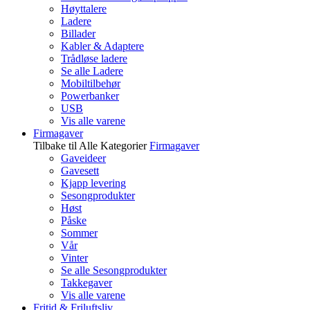
Høyttalere
Ladere
Billader
Kabler & Adaptere
Trådløse ladere
Se alle Ladere
Mobiltilbehør
Powerbanker
USB
Vis alle varene
Firmagaver
Tilbake til Alle Kategorier
Firmagaver
Gaveideer
Gavesett
Kjapp levering
Sesongprodukter
Høst
Påske
Sommer
Vår
Vinter
Se alle Sesongprodukter
Takkegaver
Vis alle varene
Fritid & Friluftsliv