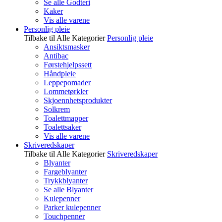
Se alle Godteri
Kaker
Vis alle varene
Personlig pleie
Tilbake til Alle Kategorier
Personlig pleie
Ansiktsmasker
Antibac
Førstehjelpssett
Håndpleie
Leppepomader
Lommetørkler
Skjoennhetsprodukter
Solkrem
Toalettmapper
Toalettsaker
Vis alle varene
Skriveredskaper
Tilbake til Alle Kategorier
Skriveredskaper
Blyanter
Fargeblyanter
Trykkblyanter
Se alle Blyanter
Kulepenner
Parker kulepenner
Touchpenner