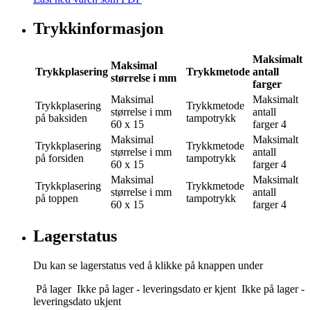
Trykkinformasjon
Maksimalt
Maksimal
Trykkplasering
Trykkmetode
antall
størrelse i mm
farger
Maksimal
Maksimalt
Trykkplasering
Trykkmetode
størrelse i mm
antall
på baksiden
tampotrykk
60 x 15
farger
4
Maksimal
Maksimalt
Trykkplasering
Trykkmetode
størrelse i mm
antall
på forsiden
tampotrykk
60 x 15
farger
4
Maksimal
Maksimalt
Trykkplasering
Trykkmetode
størrelse i mm
antall
på toppen
tampotrykk
60 x 15
farger
4
Lagerstatus
Du kan se lagerstatus ved å klikke på knappen under
På lager
Ikke på lager - leveringsdato er kjent
Ikke på lager -
leveringsdato ukjent