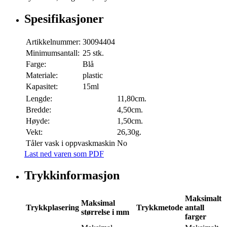
Spesifikasjoner
Artikkelnummer:
30094404
Minimumsantall:
25 stk.
Farge:
Blå
Materiale:
plastic
Kapasitet:
15ml
Lengde:
11,80cm.
Bredde:
4,50cm.
Høyde:
1,50cm.
Vekt:
26,30g.
Tåler vask i oppvaskmaskin
No
Last ned varen som PDF
Trykkinformasjon
Maksimalt
Maksimal
Trykkplasering
Trykkmetode
antall
størrelse i mm
farger