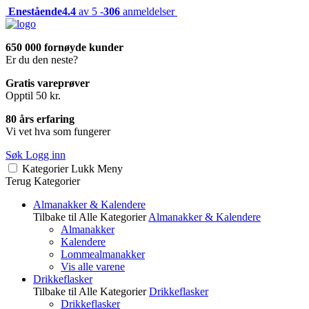
Enestående
4.4
av 5 -
306
anmeldelser
650 000 fornøyde kunder
Er du den neste?
Gratis vareprøver
Opptil 50 kr.
80 års erfaring
Vi vet hva som fungerer
Søk
Logg inn
Kategorier
Lukk
Meny
Terug
Kategorier
Almanakker & Kalendere
Tilbake til Alle Kategorier
Almanakker & Kalendere
Almanakker
Kalendere
Lommealmanakker
Vis alle varene
Drikkeflasker
Tilbake til Alle Kategorier
Drikkeflasker
Drikkeflasker