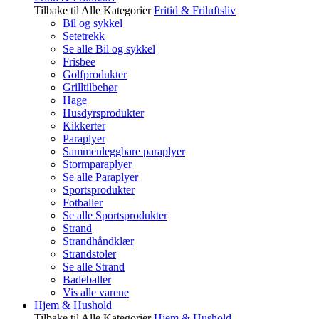
Tilbake til Alle Kategorier
Fritid & Friluftsliv
Bil og sykkel
Setetrekk
Se alle Bil og sykkel
Frisbee
Golfprodukter
Grilltilbehør
Hage
Husdyrsprodukter
Kikkerter
Paraplyer
Sammenleggbare paraplyer
Stormparaplyer
Se alle Paraplyer
Sportsprodukter
Fotballer
Se alle Sportsprodukter
Strand
Strandhåndklær
Strandstoler
Se alle Strand
Badeballer
Vis alle varene
Hjem & Hushold
Tilbake til Alle Kategorier
Hjem & Hushold