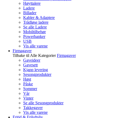
Høyttalere
Ladere
Billader
Kabler & Adaptere
Trådløse ladere
Se alle Ladere
Mobiltilbehør
Powerbanker
USB
Vis alle varene
Firmagaver
Tilbake til Alle Kategorier
Firmagaver
Gaveideer
Gavesett
Kjapp levering
Sesongprodukter
Høst
Påske
Sommer
Vår
Vinter
Se alle Sesongprodukter
Takkegaver
Vis alle varene
Fritid & Friluftsliv