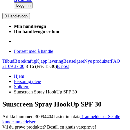
Logg inn
0
Handlevogn
Min handlevogn
Din handlevogn er tom
Fortsett med å handle
Tilbud
Bærekraftig
Kjapp levering
Bestselgere
Nye produkter
FAQ
21 09 37 00
8-16 (Fre. 15.30)
E-post
Hjem
Personlig pleie
Solkrem
Sunscreen Spray HookUp SPF 30
Sunscreen Spray HookUp SPF 30
Artikkelnummer: 30094404
Laster inn data
1 anmeldelser
Se alle
kundeanmeldelser
Vil du prøve produktet? Bestill en gratis vareprøve!