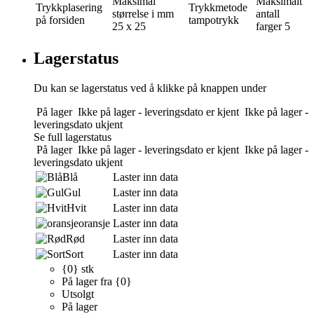
Maksimal
Maksimalt
Trykkplasering
Trykkmetode
størrelse i mm
antall
på forsiden
tampotrykk
25 x 25
farger
5
Lagerstatus
Du kan se lagerstatus ved å klikke på knappen under
På lager
Ikke på lager - leveringsdato er kjent
Ikke på lager -
leveringsdato ukjent
Se full lagerstatus
På lager
Ikke på lager - leveringsdato er kjent
Ikke på lager -
leveringsdato ukjent
Blå
Laster inn data
Gul
Laster inn data
Hvit
Laster inn data
oransje
Laster inn data
Rød
Laster inn data
Sort
Laster inn data
{0} stk
På lager fra {0}
Utsolgt
På lager