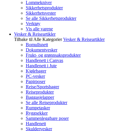
Lommekniver
Sikkerhetsprodukter
Sikkerhetsvester
Se alle Sikkerhetsprodukter
Verktøy
Vis alle varene
Vesker & Reiseartikler
Tilbake til Alle Kategorier
Vesker & Reiseartikler
Bomullsnett
Dokumentvesker
Frukt- og grønnsaksprodukter
Handlenett i Canvas
Handlenett i Jute
Kjølebager
PC-vesker
Papirposer
Reise/Sportsbager
Reiseprodukter
Baggasjelapper
Se alle Reiseprodukter
Rumpetasker
Ryggsekker
Sammenleggbare poser
Handlenett
Skuldervesker