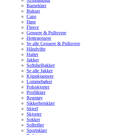
Armbåndsur
Barneklær
Bukser
Caps
Høst
Fleece
Gensere & Pullovere
Hettegensere
Se alle Gensere & Pullovere
Håndvifte
Hatter
Jakker
Softshelljakker
Se alle Jakker
Kjippkjappere
Lommebøker
Poloskjorter
Profilklær
Regntøy
Sikkerhetsklær
Skjerf
Skjorter
Sokker
Solbriller
Sportsklær