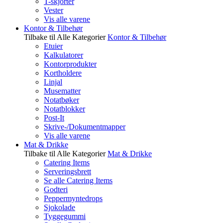
T-skjorter
Vester
Vis alle varene
Kontor & Tilbehør
Tilbake til Alle Kategorier
Kontor & Tilbehør
Etuier
Kalkulatorer
Kontorprodukter
Kortholdere
Linjal
Musematter
Notatbøker
Notatblokker
Post-It
Skrive-/Dokumentmapper
Vis alle varene
Mat & Drikke
Tilbake til Alle Kategorier
Mat & Drikke
Catering Items
Serveringsbrett
Se alle Catering Items
Godteri
Peppermyntedrops
Sjokolade
Tyggegummi