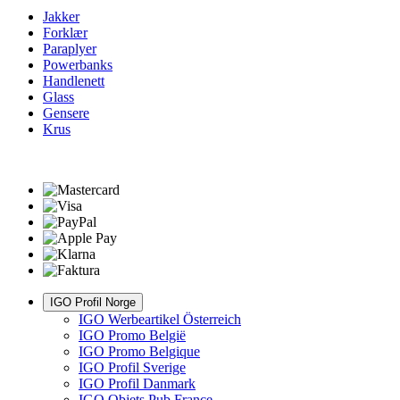
Jakker
Forklær
Paraplyer
Powerbanks
Handlenett
Glass
Gensere
Krus
IGO Profil Norge
IGO Werbeartikel Österreich
IGO Promo België
IGO Promo Belgique
IGO Profil Sverige
IGO Profil Danmark
IGO Objets Pub France