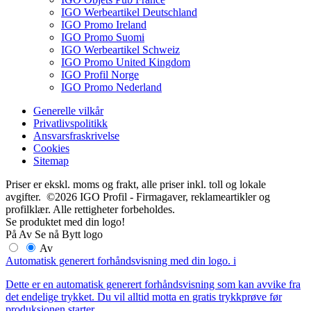
IGO Werbeartikel Deutschland
IGO Promo Ireland
IGO Promo Suomi
IGO Werbeartikel Schweiz
IGO Promo United Kingdom
IGO Profil Norge
IGO Promo Nederland
Generelle vilkår
Privatlivspolitikk
Ansvarsfraskrivelse
Cookies
Sitemap
Priser er ekskl. moms og frakt, alle priser inkl. toll og lokale
avgifter. ©2026 IGO Profil - Firmagaver, reklameartikler og
profilklær. Alle rettigheter forbeholdes.
Se produktet med din logo!
På
Av
Se nå
Bytt logo
Av
Automatisk generert forhåndsvisning med din logo.
i
Dette er en automatisk generert forhåndsvisning som kan avvike fra
det endelige trykket. Du vil alltid motta en gratis trykkprøve før
produksjonen starter.