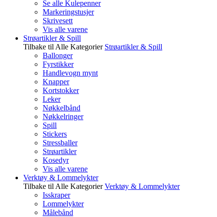
Se alle Kulepenner
Markeringstusjer
Skrivesett
Vis alle varene
Strøartikler & Spill
Tilbake til Alle Kategorier
Strøartikler & Spill
Ballonger
Fyrstikker
Handlevogn mynt
Knapper
Kortstokker
Leker
Nøkkelbånd
Nøkkelringer
Spill
Stickers
Stressballer
Strøartikler
Kosedyr
Vis alle varene
Verktøy & Lommelykter
Tilbake til Alle Kategorier
Verktøy & Lommelykter
Isskraper
Lommelykter
Målebånd