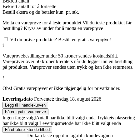
Bekreft antall
Bekreft antall for å fortsette
Bestill
ekstra og du betaler kun
pr. stk.
Motta en vareprøve for å teste produktet
Vil du teste produktet før
bestilling? Kryss av under for å motta en vareprøve
Vil du prøve produktet? Bestill en gratis vareprøve!
i
Vareprøvebestillinger under 50 kroner sendes kostnadsfritt.
Vareprøver over 50 kroner krediters når du legger inn en bestilling
på produktet. Vareprøver sendes uten trykk og kan ikke returneres.
!
Obs! Gratis vareprøver er
ikke
tilgjengelig for privatkunder.
Leveringsdato
Forventet; tirsdag 18. august 2026
Legg til i handlekurven
Få en gratis vareprøve
Ingen farge valgt
Antall har ikke blitt valgt enda
Trykkets plassering
har ikke blitt valgt
Leveringsmetode har ikke blitt valgt enda
Få et uforpliktende tilbud
Du kan laste opp din logofil i kundevognen