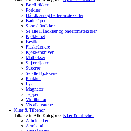
Bordbrikker
Forklær
Håndklær og baderomstekstiler
Badekåper
Sportshåndklær
Se alle Håndklær og baderomstekstiler
Kjøkkenet
Bestikk
Flaskeåpnere
Kjøkkenkniver
Matbokser
Skjærefjøler
Sugerør
Se alle Kjøkkenet
Klokker
Lys
Magneter
Tepper
Vintilbehør
Vis alle varene
Klær & Tilbehør
Tilbake til Alle Kategorier
Klær & Tilbehør
Arbeidsklær
Armbånd