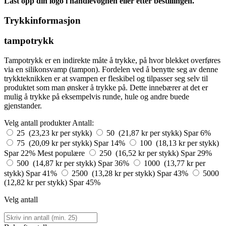
Last opp din logo i handlevognen eller etter bestillingen.
Trykkinformasjon
tampotrykk
Tampotrykk er en indirekte måte å trykke, på hvor blekket overføres
via en silikonsvamp (tampon). Fordelen ved å benytte seg av denne
trykkteknikken er at svampen er fleskibel og tilpasser seg selv til
produktet som man ønsker å trykke på. Dette innebærer at det er
mulig å trykke på eksempelvis runde, hule og andre buede
gjenstander.
Velg antall produkter
Antall:
25 (23,23 kr per stykk)
50 (21,87 kr per stykk)
Spar 6%
75 (20,09 kr per stykk)
Spar 14%
100 (18,13 kr per stykk)
Spar 22%
Mest populære
250 (16,52 kr per stykk)
Spar 29%
500 (14,87 kr per stykk)
Spar 36%
1000 (13,77 kr per
stykk)
Spar 41%
2500 (13,28 kr per stykk)
Spar 43%
5000
(12,82 kr per stykk)
Spar 45%
Velg antall