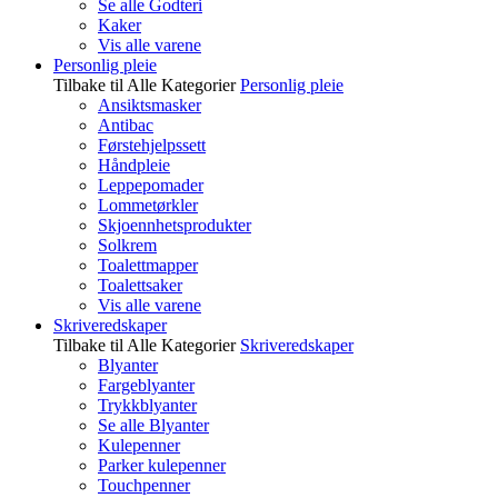
Se alle Godteri
Kaker
Vis alle varene
Personlig pleie
Tilbake til Alle Kategorier
Personlig pleie
Ansiktsmasker
Antibac
Førstehjelpssett
Håndpleie
Leppepomader
Lommetørkler
Skjoennhetsprodukter
Solkrem
Toalettmapper
Toalettsaker
Vis alle varene
Skriveredskaper
Tilbake til Alle Kategorier
Skriveredskaper
Blyanter
Fargeblyanter
Trykkblyanter
Se alle Blyanter
Kulepenner
Parker kulepenner
Touchpenner