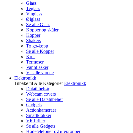
Glass
Teglass
Vinglass
Ølglass
Se alle Glass
Kopper og skåler
Kopper
Shakers
To go-kopp
Se alle Kopper
Krus
Termoser
Vannflasker
Vis alle varene
Elektronikk
Tilbake til Alle Kategorier
Elektronikk
Datatilbehør
Webcam covers
Se alle Datatilbehør
Gadgets
Actionkameraer
Smartklokker
VR briller
Se alle Gadgets
Hodetelefoner og ørepropper