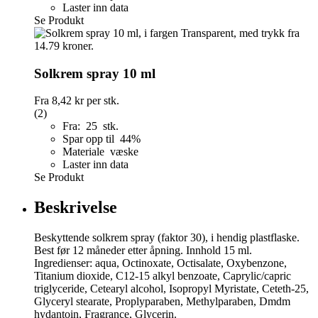
Laster inn data
Se Produkt
Solkrem spray 10 ml
Fra
8,42 kr
per stk.
(2)
Fra: 25 stk.
Spar opp til 44%
Materiale væske
Laster inn data
Se Produkt
Beskrivelse
Beskyttende solkrem spray (faktor 30), i hendig plastflaske.
Best før 12 måneder etter åpning. Innhold 15 ml.
Ingredienser: aqua, Octinoxate, Octisalate, Oxybenzone,
Titanium dioxide, C12-15 alkyl benzoate, Caprylic/capric
triglyceride, Cetearyl alcohol, Isopropyl Myristate, Ceteth-25,
Glyceryl stearate, Proplyparaben, Methylparaben, Dmdm
hydantoin, Fragrance, Glycerin.