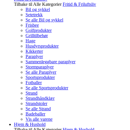
Tilbake til Alle Kategorier
Fritid & Friluftsliv
Bil og sykkel
Setetrekk
Se alle Bil og sykkel
Frisbee
Golfprodukter
Grilltilbehør
Hage
Husdyrsprodukter
Kikkerter
Paraplyer
Sammenleggbare paraplyer
Stormparaplyer
Se alle Paraplyer
Sportsprodukter
Fotballer
Se alle Sportsprodukter
Strand
Strandhåndklær
Strandstoler
Se alle Strand
Badeballer
Vis alle varene
Hjem & Hushold
Tilbake til Alle Kategorier
Hjem & Hushold