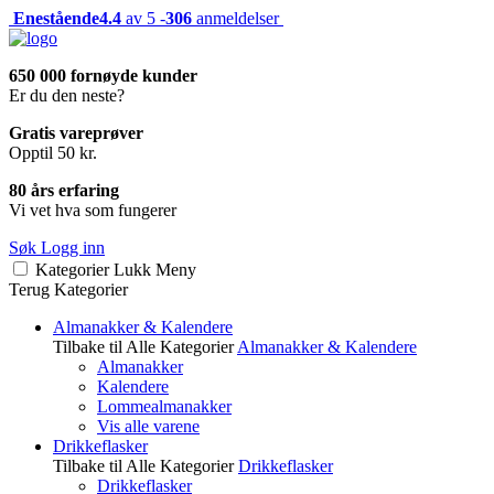
Enestående
4.4
av 5 -
306
anmeldelser
650 000 fornøyde kunder
Er du den neste?
Gratis vareprøver
Opptil 50 kr.
80 års erfaring
Vi vet hva som fungerer
Søk
Logg inn
Kategorier
Lukk
Meny
Terug
Kategorier
Almanakker & Kalendere
Tilbake til Alle Kategorier
Almanakker & Kalendere
Almanakker
Kalendere
Lommealmanakker
Vis alle varene
Drikkeflasker
Tilbake til Alle Kategorier
Drikkeflasker
Drikkeflasker