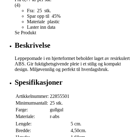
(4)
Fra: 25 stk.
Spar opp til 45%
Materiale plastic
Laster inn data
Se Produkt
Beskrivelse
Leppepomade i en hjerteformet beholder laget av resirkulert
ABS. Gir fuktighetsgivende pleie i et stilig og kompakt
design. Miljøvennlig og perfekt til hverdagsbruk.
Spesifikasjoner
Artikkelnummer:
22855501
Minimumsantall:
25 stk.
Farge:
gullgul
Materiale:
r-abs
Lengde:
5 cm.
Bredde:
4,50cm.