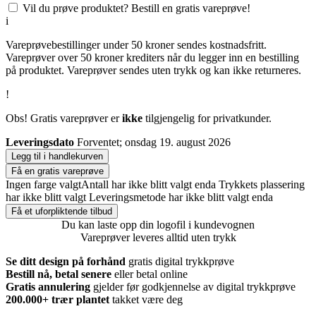
Vil du prøve produktet? Bestill en gratis vareprøve!
i
Vareprøvebestillinger under 50 kroner sendes kostnadsfritt.
Vareprøver over 50 kroner krediters når du legger inn en bestilling
på produktet. Vareprøver sendes uten trykk og kan ikke returneres.
!
Obs! Gratis vareprøver er
ikke
tilgjengelig for privatkunder.
Leveringsdato
Forventet; onsdag 19. august 2026
Legg til i handlekurven
Få en gratis vareprøve
Ingen farge valgt
Antall har ikke blitt valgt enda
Trykkets plassering
har ikke blitt valgt
Leveringsmetode har ikke blitt valgt enda
Få et uforpliktende tilbud
Du kan laste opp din logofil i kundevognen
Vareprøver leveres alltid uten trykk
Se ditt design på forhånd
gratis digital trykkprøve
Bestill nå, betal senere
eller betal online
Gratis annulering
gjelder før godkjennelse av digital trykkprøve
200.000+
trær plantet
takket være deg