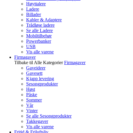
Høyttalere
Ladere
Billader
Kabler & Adaptere
Trådløse ladere
Se alle Ladere
Mobiltilbehør
Powerbanker
USB
Vis alle varene
Firmagaver
Tilbake til Alle Kategorier
Firmagaver
Gaveideer
Gavesett
Kjapp levering
Sesongprodukter
Høst
Påske
Sommer
Vår
Vinter
Se alle Sesongprodukter
Takkegaver
Vis alle varene
Fritid & Friluftsliv