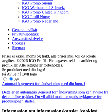
IGO Promo Suomi
IGO Werbeartikel Schweiz
IGO Promo United Kingdom
IGO Profil Norge
IGO Promo Nederland
Generelle vilkår
Privatlivspolitikk
Ansvarsfraskrivelse
Cookies
Sitemap
Priser er ekskl. moms og frakt, alle priser inkl. toll og lokale
avgifter. ©2026 IGO Profil - Firmagaver, reklameartikler og
profilklær. Alle rettigheter forbeholdes.
Se produktet med din logo!
På
Av
Se nå
Bytt logo
Av
Automatisk generert forhåndsvisning med din logo.
i
Dette er en automatisk generert forhåndsvisning som kan avvike fra
det endelige trykket. Du vil alltid motta en gratis trykkprøve før
produksjonen starter.
Informasjon om informasjonskapsler (cookies)