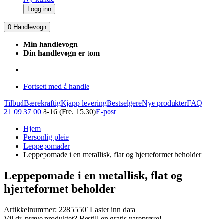
Logg inn
0
Handlevogn
Min handlevogn
Din handlevogn er tom
Fortsett med å handle
Tilbud
Bærekraftig
Kjapp levering
Bestselgere
Nye produkter
FAQ
21 09 37 00
8-16 (Fre. 15.30)
E-post
Hjem
Personlig pleie
Leppepomader
Leppepomade i en metallisk, flat og hjerteformet beholder
Leppepomade i en metallisk, flat og
hjerteformet beholder
Artikkelnummer: 22855501
Laster inn data
Vil du prøve produktet? Bestill en gratis vareprøve!