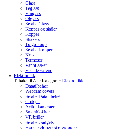
Glass
Teglass
Vinglass
Ølglass
Se alle Glass
Kopper og skåler
Kopper
Shakers
To go-kopp
Se alle Kopper
Krus
Termoser
Vannflasker
Vis alle varene
Elektronikk
Tilbake til Alle Kategorier
Elektronikk
Datatilbehør
Webcam covers
Se alle Datatilbehør
Gadgets
Actionkameraer
Smartklokker
VR briller
Se alle Gadgets
Hodetelefoner og ørepropper