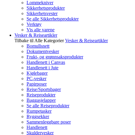
Lommekniver
Sikkerhetsprodukter
Sikkerhetsvester
Se alle Sikkerhetsprodukter
Verktøy
Vis alle varene
Vesker & Reiseartikler
Tilbake til Alle Kategorier
Vesker & Reiseartikler
Bomullsnett
Dokumentvesker
Frukt- og grønnsaksprodukter
Handlenett i Canvas
Handlenett i Jute
Kjølebager
PC-vesker
Papirposer
Reise/Sportsbager
Reiseprodukter
Baggasjelapper
Se alle Reiseprodukter
Rumpetasker
Ryggsekker
Sammenleggbare poser
Handlenett
Skuldervesker