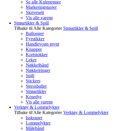
Se alle Kulepenner
Markeringstusjer
Skrivesett
Vis alle varene
Strøartikler & Spill
Tilbake til Alle Kategorier
Strøartikler & Spill
Ballonger
Fyrstikker
Handlevogn mynt
Knapper
Kortstokker
Leker
Nøkkelbånd
Nøkkelringer
Spill
Stickers
Stressballer
Strøartikler
Kosedyr
Vis alle varene
Verktøy & Lommelykter
Tilbake til Alle Kategorier
Verktøy & Lommelykter
Isskraper
Lommelykter
Målebånd