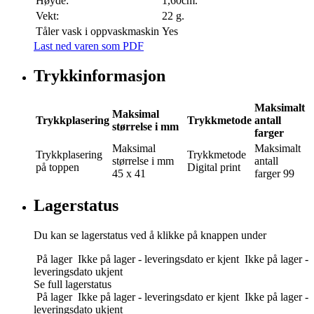
Høyde:
1,60cm.
Vekt:
22 g.
Tåler vask i oppvaskmaskin
Yes
Last ned varen som PDF
Trykkinformasjon
Maksimalt
Maksimal
Trykkplasering
Trykkmetode
antall
størrelse i mm
farger
Maksimal
Maksimalt
Trykkplasering
Trykkmetode
størrelse i mm
antall
på toppen
Digital print
45 x 41
farger
99
Lagerstatus
Du kan se lagerstatus ved å klikke på knappen under
På lager
Ikke på lager - leveringsdato er kjent
Ikke på lager -
leveringsdato ukjent
Se full lagerstatus
På lager
Ikke på lager - leveringsdato er kjent
Ikke på lager -
leveringsdato ukjent