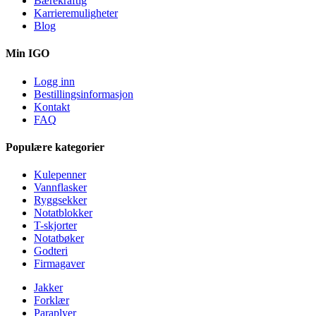
Bærekraftig
Karrieremuligheter
Blog
Min IGO
Logg inn
Bestillingsinformasjon
Kontakt
FAQ
Populære kategorier
Kulepenner
Vannflasker
Ryggsekker
Notatblokker
T-skjorter
Notatbøker
Godteri
Firmagaver
Jakker
Forklær
Paraplyer