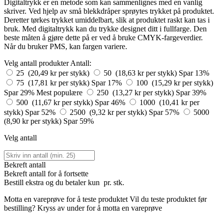
Digitaltrykk er en metode som kan sammenlignes med en vanlig
skriver. Ved hjelp av små blekkdråper sprøytes trykket på produktet.
Deretter tørkes trykket umiddelbart, slik at produktet raskt kan tas i
bruk. Med digitaltrykk kan du trykke designet ditt i fullfarge. Den
beste måten å gjøre dette på er ved å bruke CMYK-fargeverdier.
Når du bruker PMS, kan fargen variere.
Velg antall produkter
Antall:
25 (20,49 kr per stykk)
50 (18,63 kr per stykk)
Spar 13%
75 (17,81 kr per stykk)
Spar 17%
100 (15,29 kr per stykk)
Spar 29%
Mest populære
250 (13,27 kr per stykk)
Spar 39%
500 (11,67 kr per stykk)
Spar 46%
1000 (10,41 kr per
stykk)
Spar 52%
2500 (9,32 kr per stykk)
Spar 57%
5000
(8,90 kr per stykk)
Spar 59%
Velg antall
Bekreft antall
Bekreft antall for å fortsette
Bestill
ekstra og du betaler kun
pr. stk.
Motta en vareprøve for å teste produktet
Vil du teste produktet før
bestilling? Kryss av under for å motta en vareprøve