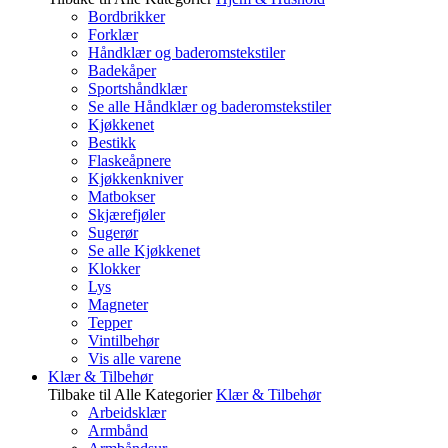
Bordbrikker
Forklær
Håndklær og baderomstekstiler
Badekåper
Sportshåndklær
Se alle Håndklær og baderomstekstiler
Kjøkkenet
Bestikk
Flaskeåpnere
Kjøkkenkniver
Matbokser
Skjærefjøler
Sugerør
Se alle Kjøkkenet
Klokker
Lys
Magneter
Tepper
Vintilbehør
Vis alle varene
Klær & Tilbehør
Tilbake til Alle Kategorier
Klær & Tilbehør
Arbeidsklær
Armbånd