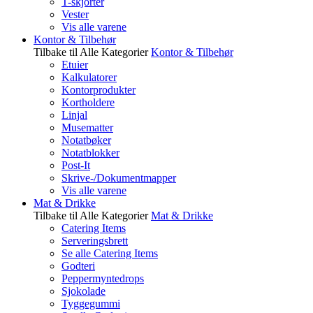
T-skjorter
Vester
Vis alle varene
Kontor & Tilbehør
Tilbake til Alle Kategorier
Kontor & Tilbehør
Etuier
Kalkulatorer
Kontorprodukter
Kortholdere
Linjal
Musematter
Notatbøker
Notatblokker
Post-It
Skrive-/Dokumentmapper
Vis alle varene
Mat & Drikke
Tilbake til Alle Kategorier
Mat & Drikke
Catering Items
Serveringsbrett
Se alle Catering Items
Godteri
Peppermyntedrops
Sjokolade
Tyggegummi