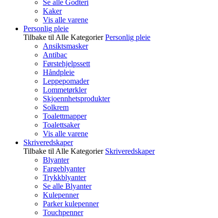
Se alle Godteri
Kaker
Vis alle varene
Personlig pleie
Tilbake til Alle Kategorier
Personlig pleie
Ansiktsmasker
Antibac
Førstehjelpssett
Håndpleie
Leppepomader
Lommetørkler
Skjoennhetsprodukter
Solkrem
Toalettmapper
Toalettsaker
Vis alle varene
Skriveredskaper
Tilbake til Alle Kategorier
Skriveredskaper
Blyanter
Fargeblyanter
Trykkblyanter
Se alle Blyanter
Kulepenner
Parker kulepenner
Touchpenner