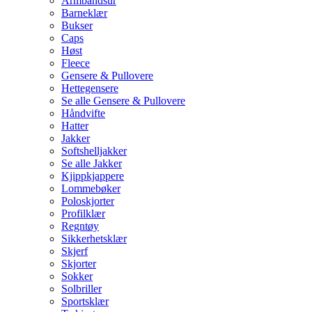
Armbåndsur
Barneklær
Bukser
Caps
Høst
Fleece
Gensere & Pullovere
Hettegensere
Se alle Gensere & Pullovere
Håndvifte
Hatter
Jakker
Softshelljakker
Se alle Jakker
Kjippkjappere
Lommebøker
Poloskjorter
Profilklær
Regntøy
Sikkerhetsklær
Skjerf
Skjorter
Sokker
Solbriller
Sportsklær