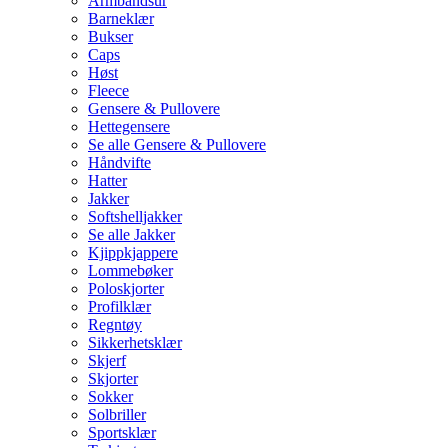
Armbåndsur
Barneklær
Bukser
Caps
Høst
Fleece
Gensere & Pullovere
Hettegensere
Se alle Gensere & Pullovere
Håndvifte
Hatter
Jakker
Softshelljakker
Se alle Jakker
Kjippkjappere
Lommebøker
Poloskjorter
Profilklær
Regntøy
Sikkerhetsklær
Skjerf
Skjorter
Sokker
Solbriller
Sportsklær