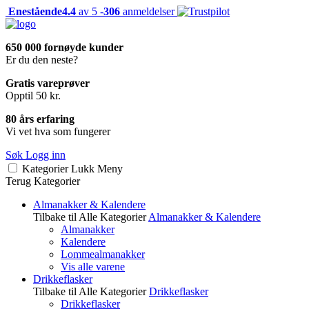
Enestående
4.4
av 5 -
306
anmeldelser
650 000 fornøyde kunder
Er du den neste?
Gratis vareprøver
Opptil 50 kr.
80 års erfaring
Vi vet hva som fungerer
Søk
Logg inn
Kategorier
Lukk
Meny
Terug
Kategorier
Almanakker & Kalendere
Tilbake til Alle Kategorier
Almanakker & Kalendere
Almanakker
Kalendere
Lommealmanakker
Vis alle varene
Drikkeflasker
Tilbake til Alle Kategorier
Drikkeflasker
Drikkeflasker