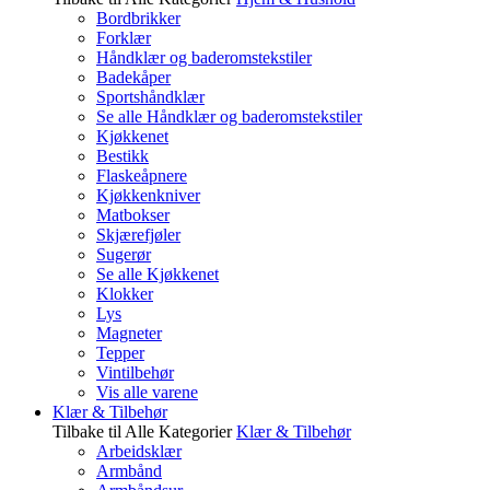
Bordbrikker
Forklær
Håndklær og baderomstekstiler
Badekåper
Sportshåndklær
Se alle Håndklær og baderomstekstiler
Kjøkkenet
Bestikk
Flaskeåpnere
Kjøkkenkniver
Matbokser
Skjærefjøler
Sugerør
Se alle Kjøkkenet
Klokker
Lys
Magneter
Tepper
Vintilbehør
Vis alle varene
Klær & Tilbehør
Tilbake til Alle Kategorier
Klær & Tilbehør
Arbeidsklær
Armbånd