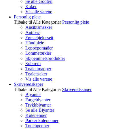
Se alle Godteri
Kaker
Vis alle varene
Personlig pleie
Tilbake til Alle Kategorier
Personlig pleie
Ansiktsmasker
Antibac
Førstehjelpssett
Håndpleie
Leppepomader
Lommetørkler
Skjoennhetsprodukter
Solkrem
Toalettmapper
Toalettsaker
Vis alle varene
Skriveredskaper
Tilbake til Alle Kategorier
Skriveredskaper
Blyanter
Fargeblyanter
Trykkblyanter
Se alle Blyanter
Kulepenner
Parker kulepenner
Touchpenner