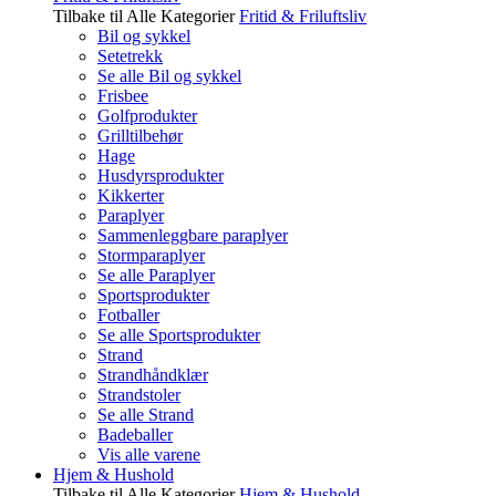
Tilbake til Alle Kategorier
Fritid & Friluftsliv
Bil og sykkel
Setetrekk
Se alle Bil og sykkel
Frisbee
Golfprodukter
Grilltilbehør
Hage
Husdyrsprodukter
Kikkerter
Paraplyer
Sammenleggbare paraplyer
Stormparaplyer
Se alle Paraplyer
Sportsprodukter
Fotballer
Se alle Sportsprodukter
Strand
Strandhåndklær
Strandstoler
Se alle Strand
Badeballer
Vis alle varene
Hjem & Hushold
Tilbake til Alle Kategorier
Hjem & Hushold