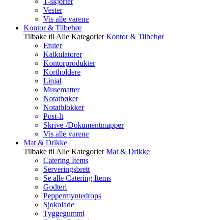
T-skjorter
Vester
Vis alle varene
Kontor & Tilbehør
Tilbake til Alle Kategorier
Kontor & Tilbehør
Etuier
Kalkulatorer
Kontorprodukter
Kortholdere
Linjal
Musematter
Notatbøker
Notatblokker
Post-It
Skrive-/Dokumentmapper
Vis alle varene
Mat & Drikke
Tilbake til Alle Kategorier
Mat & Drikke
Catering Items
Serveringsbrett
Se alle Catering Items
Godteri
Peppermyntedrops
Sjokolade
Tyggegummi