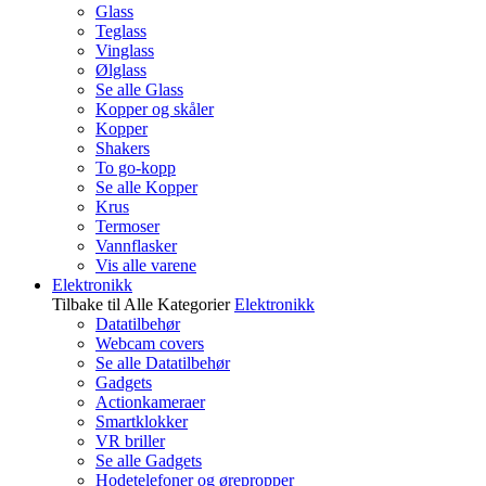
Glass
Teglass
Vinglass
Ølglass
Se alle Glass
Kopper og skåler
Kopper
Shakers
To go-kopp
Se alle Kopper
Krus
Termoser
Vannflasker
Vis alle varene
Elektronikk
Tilbake til Alle Kategorier
Elektronikk
Datatilbehør
Webcam covers
Se alle Datatilbehør
Gadgets
Actionkameraer
Smartklokker
VR briller
Se alle Gadgets
Hodetelefoner og ørepropper