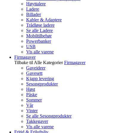
Høyttalere
Ladere
Billader
Kabler & Adaptere
Trådløse ladere
Se alle Ladere
Mobiltilbehør
Powerbanker
USB
Vis alle varene
Firmagaver
Tilbake til Alle Kategorier
Firmagaver
Gaveideer
Gavesett
Kjapp levering
Sesongprodukter
Høst
Påske
Sommer
Vår
Vinter
Se alle Sesongprodukter
Takkegaver
Vis alle varene
Fritid & Friluftsliv