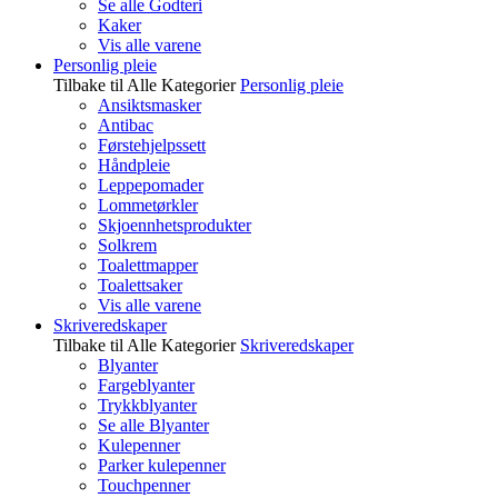
Se alle Godteri
Kaker
Vis alle varene
Personlig pleie
Tilbake til Alle Kategorier
Personlig pleie
Ansiktsmasker
Antibac
Førstehjelpssett
Håndpleie
Leppepomader
Lommetørkler
Skjoennhetsprodukter
Solkrem
Toalettmapper
Toalettsaker
Vis alle varene
Skriveredskaper
Tilbake til Alle Kategorier
Skriveredskaper
Blyanter
Fargeblyanter
Trykkblyanter
Se alle Blyanter
Kulepenner
Parker kulepenner
Touchpenner