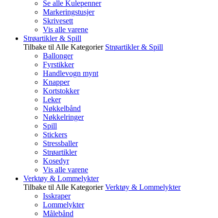
Se alle Kulepenner
Markeringstusjer
Skrivesett
Vis alle varene
Strøartikler & Spill
Tilbake til Alle Kategorier
Strøartikler & Spill
Ballonger
Fyrstikker
Handlevogn mynt
Knapper
Kortstokker
Leker
Nøkkelbånd
Nøkkelringer
Spill
Stickers
Stressballer
Strøartikler
Kosedyr
Vis alle varene
Verktøy & Lommelykter
Tilbake til Alle Kategorier
Verktøy & Lommelykter
Isskraper
Lommelykter
Målebånd