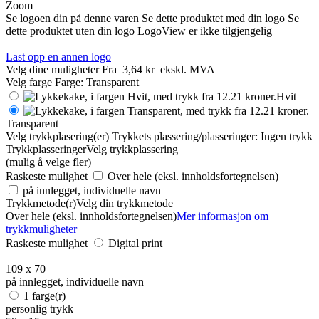
Zoom
Se logoen din på denne varen
Se dette produktet med din logo
Se
dette produktet uten din logo
LogoView er ikke tilgjengelig
Last opp en annen logo
Velg dine muligheter
Fra
3,64 kr
ekskl. MVA
Velg farge
Farge:
Transparent
Hvit
Transparent
Velg trykkplasering(er)
Trykkets plassering/plasseringer:
Ingen trykk
Trykkplasseringer
Velg trykkplassering
(mulig å velge fler)
Raskeste mulighet
Over hele (eksl. innholdsfortegnelsen)
på innlegget, individuelle navn
Trykkmetode(r)
Velg din trykkmetode
Over hele (eksl. innholdsfortegnelsen)
Mer informasjon om
trykkmuligheter
Raskeste mulighet
Digital print
109 x 70
på innlegget, individuelle navn
1 farge(r)
personlig trykk