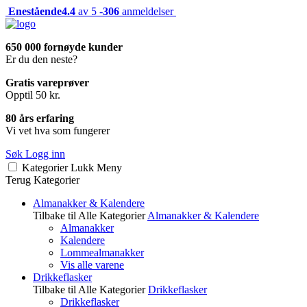
Enestående
4.4
av 5 -
306
anmeldelser
650 000 fornøyde kunder
Er du den neste?
Gratis vareprøver
Opptil 50 kr.
80 års erfaring
Vi vet hva som fungerer
Søk
Logg inn
Kategorier
Lukk
Meny
Terug
Kategorier
Almanakker & Kalendere
Tilbake til Alle Kategorier
Almanakker & Kalendere
Almanakker
Kalendere
Lommealmanakker
Vis alle varene
Drikkeflasker
Tilbake til Alle Kategorier
Drikkeflasker
Drikkeflasker