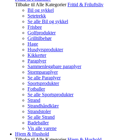
Tilbake til Alle Kategorier
Fritid & Friluftsliv
Bil og sykkel
Setetrekk
Se alle Bil og sykkel
Frisbee
Golfprodukter
Grilltilbehør
Hage
Husdyrsprodukter
Kikkerter
Paraplyer
Sammenleggbare paraplyer
Stormparaplyer
Se alle Paraplyer
Sportsprodukter
Fotballer
Se alle Sportsprodukter
Strand
Strandhåndklær
Strandstoler
Se alle Strand
Badeballer
Vis alle varene
Hjem & Hushold
Tilbake til Alle Kategorier
Hjem & Hushold