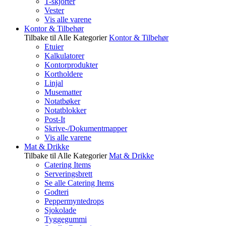
T-skjorter
Vester
Vis alle varene
Kontor & Tilbehør
Tilbake til Alle Kategorier
Kontor & Tilbehør
Etuier
Kalkulatorer
Kontorprodukter
Kortholdere
Linjal
Musematter
Notatbøker
Notatblokker
Post-It
Skrive-/Dokumentmapper
Vis alle varene
Mat & Drikke
Tilbake til Alle Kategorier
Mat & Drikke
Catering Items
Serveringsbrett
Se alle Catering Items
Godteri
Peppermyntedrops
Sjokolade
Tyggegummi