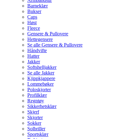
Armbåndsur
Barneklær
Bukser
Caps
Høst
Fleece
Gensere & Pullovere
Hettegensere
Se alle Gensere & Pullovere
Håndvifte
Hatter
Jakker
Softshelljakker
Se alle Jakker
Kjippkjappere
Lommebøker
Poloskjorter
Profilklær
Regntøy
Sikkerhetsklær
Skjerf
Skjorter
Sokker
Solbriller
Sportsklær