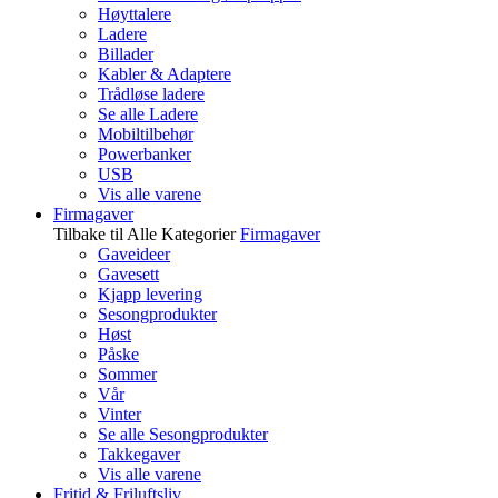
Høyttalere
Ladere
Billader
Kabler & Adaptere
Trådløse ladere
Se alle Ladere
Mobiltilbehør
Powerbanker
USB
Vis alle varene
Firmagaver
Tilbake til Alle Kategorier
Firmagaver
Gaveideer
Gavesett
Kjapp levering
Sesongprodukter
Høst
Påske
Sommer
Vår
Vinter
Se alle Sesongprodukter
Takkegaver
Vis alle varene
Fritid & Friluftsliv