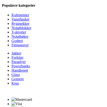
Populære kategorier
Kulepenner
Vannflasker
Ryggsekker
Notatblokker
T-skjorter
Notatbøker
Godteri
Firmagaver
Jakker
Forklær
Paraplyer
Powerbanks
Handlenett
Glass
Gensere
Krus