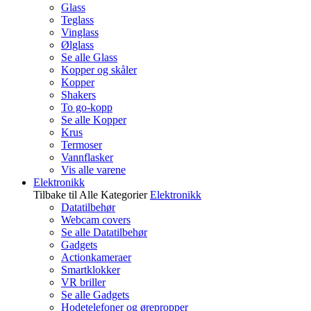
Glass
Teglass
Vinglass
Ølglass
Se alle Glass
Kopper og skåler
Kopper
Shakers
To go-kopp
Se alle Kopper
Krus
Termoser
Vannflasker
Vis alle varene
Elektronikk
Tilbake til Alle Kategorier
Elektronikk
Datatilbehør
Webcam covers
Se alle Datatilbehør
Gadgets
Actionkameraer
Smartklokker
VR briller
Se alle Gadgets
Hodetelefoner og ørepropper