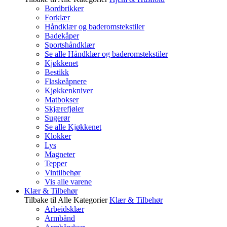
Bordbrikker
Forklær
Håndklær og baderomstekstiler
Badekåper
Sportshåndklær
Se alle Håndklær og baderomstekstiler
Kjøkkenet
Bestikk
Flaskeåpnere
Kjøkkenkniver
Matbokser
Skjærefjøler
Sugerør
Se alle Kjøkkenet
Klokker
Lys
Magneter
Tepper
Vintilbehør
Vis alle varene
Klær & Tilbehør
Tilbake til Alle Kategorier
Klær & Tilbehør
Arbeidsklær
Armbånd