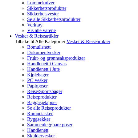
Lommekniver
Sikkerhetsprodukter
Sikkerhetsvester
Se alle Sikkerhetsprodukter
Verktøy
Vis alle varene
Vesker & Reiseartikler
Tilbake til Alle Kategorier
Vesker & Reiseartikler
Bomullsnett
Dokumentvesker
Frukt- og grønnsaksprodukter
Handlenett i Canvas
Handlenett i Jute
Kjølebager
PC-vesker
Papirposer
Reise/Sportsbager
Reiseprodukter
Baggasjelapper
Se alle Reiseprodukter
Rumpetasker
Ryggsekker
Sammenleggbare poser
Handlenett
Skuldervesker