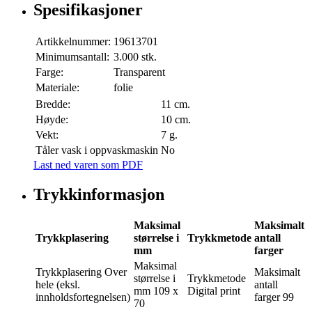
Spesifikasjoner
Artikkelnummer:
19613701
Minimumsantall:
3.000 stk.
Farge:
Transparent
Materiale:
folie
Bredde:
11 cm.
Høyde:
10 cm.
Vekt:
7 g.
Tåler vask i oppvaskmaskin
No
Last ned varen som PDF
Trykkinformasjon
Maksimal
Maksimalt
Trykkplasering
størrelse i
Trykkmetode
antall
mm
farger
Maksimal
Trykkplasering
Over
Maksimalt
størrelse i
Trykkmetode
hele (eksl.
antall
mm
109 x
Digital print
innholdsfortegnelsen)
farger
99
70