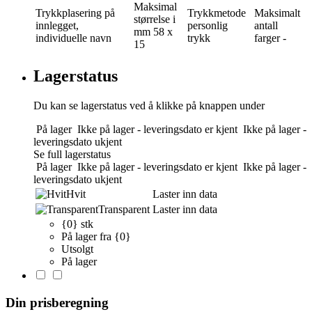
Maksimal
Trykkplasering
på
Trykkmetode
Maksimalt
størrelse i
innlegget,
personlig
antall
mm
58 x
individuelle navn
trykk
farger
-
15
Lagerstatus
Du kan se lagerstatus ved å klikke på knappen under
På lager
Ikke på lager - leveringsdato er kjent
Ikke på lager -
leveringsdato ukjent
Se full lagerstatus
På lager
Ikke på lager - leveringsdato er kjent
Ikke på lager -
leveringsdato ukjent
Hvit
Laster inn data
Transparent
Laster inn data
{0} stk
På lager fra {0}
Utsolgt
På lager
Din prisberegning