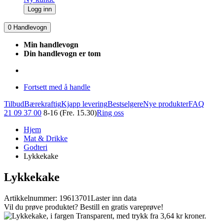
Logg inn
0
Handlevogn
Min handlevogn
Din handlevogn er tom
Fortsett med å handle
Tilbud
Bærekraftig
Kjapp levering
Bestselgere
Nye produkter
FAQ
21 09 37 00
8-16 (Fre. 15.30)
Ring oss
Hjem
Mat & Drikke
Godteri
Lykkekake
Lykkekake
Artikkelnummer: 19613701
Laster inn data
Vil du prøve produktet? Bestill en gratis vareprøve!