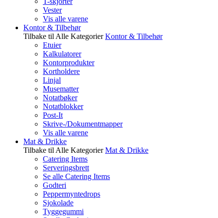
T-skjorter
Vester
Vis alle varene
Kontor & Tilbehør
Tilbake til Alle Kategorier
Kontor & Tilbehør
Etuier
Kalkulatorer
Kontorprodukter
Kortholdere
Linjal
Musematter
Notatbøker
Notatblokker
Post-It
Skrive-/Dokumentmapper
Vis alle varene
Mat & Drikke
Tilbake til Alle Kategorier
Mat & Drikke
Catering Items
Serveringsbrett
Se alle Catering Items
Godteri
Peppermyntedrops
Sjokolade
Tyggegummi