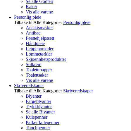
Se alle Godteri
Kaker
Vis alle varene
Personlig pleie
Tilbake til Alle Kategorier
Personlig pleie
Ansiktsmasker
Antibac
Førstehjelpssett
Håndpleie
Leppepomader
Lommetørkler
Skjoennhetsprodukter
Solkrem
Toalettmapper
Toalettsaker
Vis alle varene
Skriveredskaper
Tilbake til Alle Kategorier
Skriveredskaper
Blyanter
Fargeblyanter
Trykkblyanter
Se alle Blyanter
Kulepenner
Parker kulepenner
Touchpenner