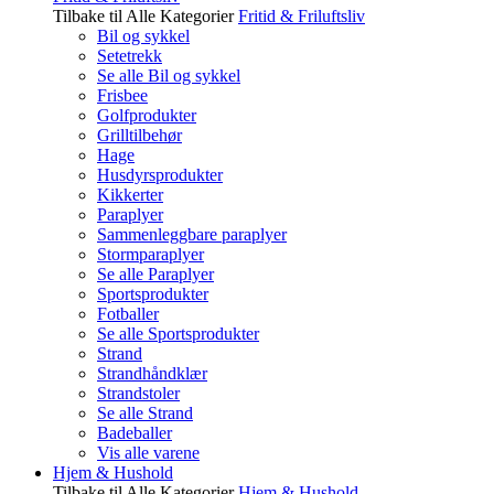
Tilbake til Alle Kategorier
Fritid & Friluftsliv
Bil og sykkel
Setetrekk
Se alle Bil og sykkel
Frisbee
Golfprodukter
Grilltilbehør
Hage
Husdyrsprodukter
Kikkerter
Paraplyer
Sammenleggbare paraplyer
Stormparaplyer
Se alle Paraplyer
Sportsprodukter
Fotballer
Se alle Sportsprodukter
Strand
Strandhåndklær
Strandstoler
Se alle Strand
Badeballer
Vis alle varene
Hjem & Hushold
Tilbake til Alle Kategorier
Hjem & Hushold