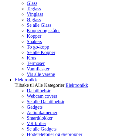
Glass
Teglass
Vinglass
Ølglass
Se alle Glass
Kopper og skåler
Kopper
Shakers
To go-kopp
Se alle Kopper
Krus
Termoser
Vannflasker
Vis alle varene
Elektronikk
Tilbake til Alle Kategorier
Elektronikk
Datatilbehør
Webcam covers
Se alle Datatilbehør
Gadgets
Actionkameraer
Smartklokker
VR briller
Se alle Gadgets
Hodetelefoner og ørepropper