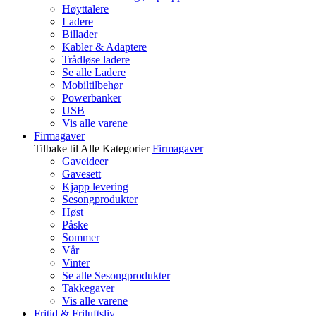
Høyttalere
Ladere
Billader
Kabler & Adaptere
Trådløse ladere
Se alle Ladere
Mobiltilbehør
Powerbanker
USB
Vis alle varene
Firmagaver
Tilbake til Alle Kategorier
Firmagaver
Gaveideer
Gavesett
Kjapp levering
Sesongprodukter
Høst
Påske
Sommer
Vår
Vinter
Se alle Sesongprodukter
Takkegaver
Vis alle varene
Fritid & Friluftsliv