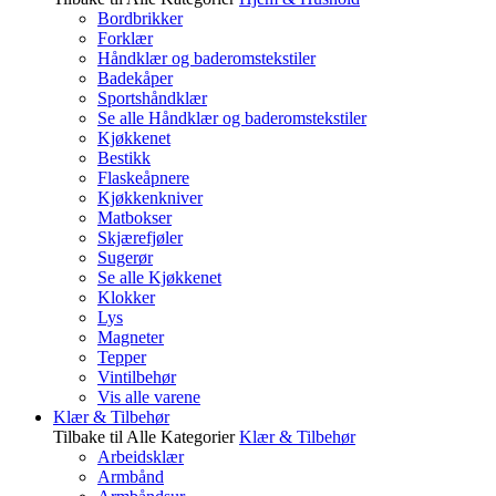
Bordbrikker
Forklær
Håndklær og baderomstekstiler
Badekåper
Sportshåndklær
Se alle Håndklær og baderomstekstiler
Kjøkkenet
Bestikk
Flaskeåpnere
Kjøkkenkniver
Matbokser
Skjærefjøler
Sugerør
Se alle Kjøkkenet
Klokker
Lys
Magneter
Tepper
Vintilbehør
Vis alle varene
Klær & Tilbehør
Tilbake til Alle Kategorier
Klær & Tilbehør
Arbeidsklær
Armbånd