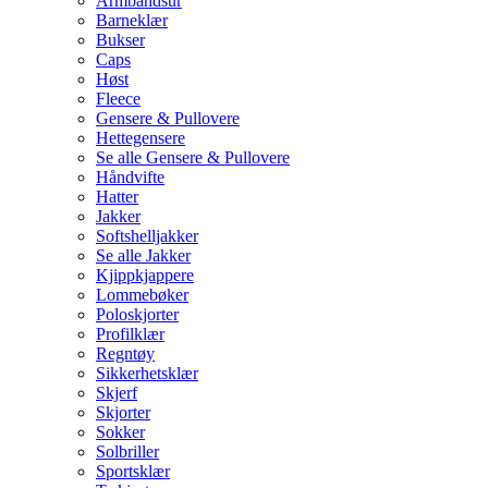
Armbåndsur
Barneklær
Bukser
Caps
Høst
Fleece
Gensere & Pullovere
Hettegensere
Se alle Gensere & Pullovere
Håndvifte
Hatter
Jakker
Softshelljakker
Se alle Jakker
Kjippkjappere
Lommebøker
Poloskjorter
Profilklær
Regntøy
Sikkerhetsklær
Skjerf
Skjorter
Sokker
Solbriller
Sportsklær