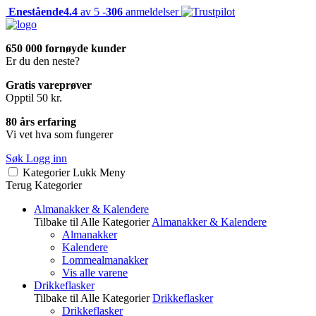
Enestående
4.4
av 5 -
306
anmeldelser
650 000 fornøyde kunder
Er du den neste?
Gratis vareprøver
Opptil 50 kr.
80 års erfaring
Vi vet hva som fungerer
Søk
Logg inn
Kategorier
Lukk
Meny
Terug
Kategorier
Almanakker & Kalendere
Tilbake til Alle Kategorier
Almanakker & Kalendere
Almanakker
Kalendere
Lommealmanakker
Vis alle varene
Drikkeflasker
Tilbake til Alle Kategorier
Drikkeflasker
Drikkeflasker