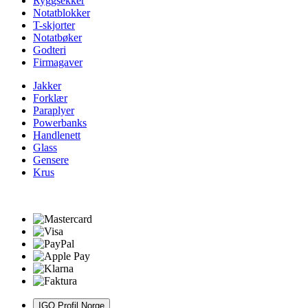
Ryggsekker
Notatblokker
T-skjorter
Notatbøker
Godteri
Firmagaver
Jakker
Forklær
Paraplyer
Powerbanks
Handlenett
Glass
Gensere
Krus
IGO Profil Norge