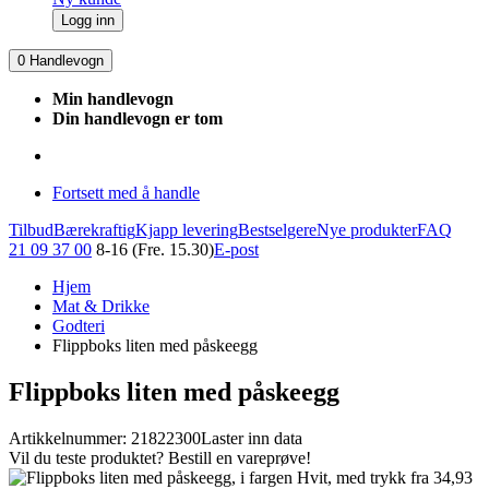
Logg inn
0
Handlevogn
Min handlevogn
Din handlevogn er tom
Fortsett med å handle
Tilbud
Bærekraftig
Kjapp levering
Bestselgere
Nye produkter
FAQ
21 09 37 00
8-16 (Fre. 15.30)
E-post
Hjem
Mat & Drikke
Godteri
Flippboks liten med påskeegg
Flippboks liten med påskeegg
Artikkelnummer: 21822300
Laster inn data
Vil du teste produktet? Bestill en vareprøve!