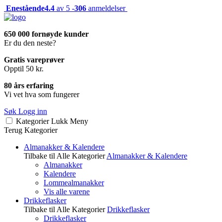
Enestående
4.4
av 5 -
306
anmeldelser
650 000 fornøyde kunder
Er du den neste?
Gratis vareprøver
Opptil 50 kr.
80 års erfaring
Vi vet hva som fungerer
Søk
Logg inn
Kategorier
Lukk
Meny
Terug
Kategorier
Almanakker & Kalendere
Tilbake til Alle Kategorier
Almanakker & Kalendere
Almanakker
Kalendere
Lommealmanakker
Vis alle varene
Drikkeflasker
Tilbake til Alle Kategorier
Drikkeflasker
Drikkeflasker