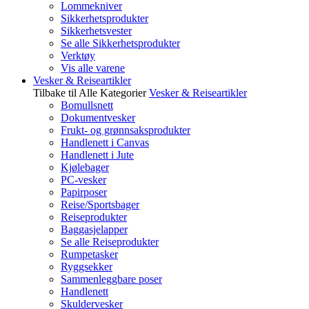
Lommekniver
Sikkerhetsprodukter
Sikkerhetsvester
Se alle Sikkerhetsprodukter
Verktøy
Vis alle varene
Vesker & Reiseartikler
Tilbake til Alle Kategorier
Vesker & Reiseartikler
Bomullsnett
Dokumentvesker
Frukt- og grønnsaksprodukter
Handlenett i Canvas
Handlenett i Jute
Kjølebager
PC-vesker
Papirposer
Reise/Sportsbager
Reiseprodukter
Baggasjelapper
Se alle Reiseprodukter
Rumpetasker
Ryggsekker
Sammenleggbare poser
Handlenett
Skuldervesker