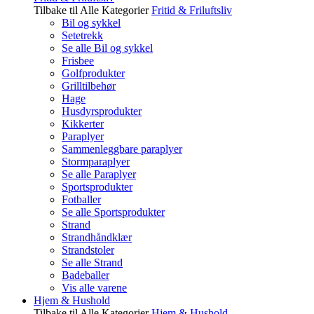
Tilbake til Alle Kategorier
Fritid & Friluftsliv
Bil og sykkel
Setetrekk
Se alle Bil og sykkel
Frisbee
Golfprodukter
Grilltilbehør
Hage
Husdyrsprodukter
Kikkerter
Paraplyer
Sammenleggbare paraplyer
Stormparaplyer
Se alle Paraplyer
Sportsprodukter
Fotballer
Se alle Sportsprodukter
Strand
Strandhåndklær
Strandstoler
Se alle Strand
Badeballer
Vis alle varene
Hjem & Hushold
Tilbake til Alle Kategorier
Hjem & Hushold