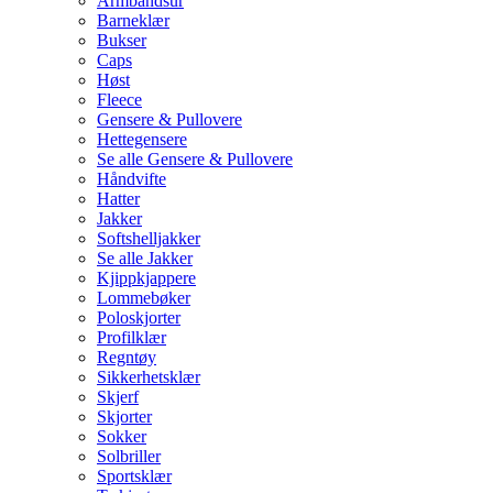
Armbåndsur
Barneklær
Bukser
Caps
Høst
Fleece
Gensere & Pullovere
Hettegensere
Se alle Gensere & Pullovere
Håndvifte
Hatter
Jakker
Softshelljakker
Se alle Jakker
Kjippkjappere
Lommebøker
Poloskjorter
Profilklær
Regntøy
Sikkerhetsklær
Skjerf
Skjorter
Sokker
Solbriller
Sportsklær