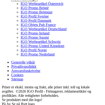
IGO Werbeartikel Österreich
IGO Promo België
IGO Promo Belgique
IGO Profil Sverige
IGO Profil Danmark
IGO Objets Pub France
IGO Werbeartikel Deutschland
IGO Promo Ireland
IGO Promo Suomi
IGO Werbeartikel Schweiz
IGO Promo United Kingdom
IGO Profil Norge
IGO Promo Nederland
Generelle vilkår
Privatlivspolitikk
Ansvarsfraskrivelse
Cookies
Sitemap
Priser er ekskl. moms og frakt, alle priser inkl. toll og lokale
avgifter. ©2026 IGO Profil - Firmagaver, reklameartikler og
profilklær. Alle rettigheter forbeholdes.
Se produktet med din logo!
På
Av
Se nå
Bytt logo