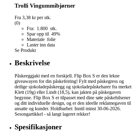
Trolli Vingummibjørner
Fra
3,38 kr
per stk.
(0)
Fra: 1.800 stk.
Spar opp til 49%
Materiale folie
Laster inn data
Se Produkt
Beskrivelse
Påskeeggjakt med en forskjell. Flip Box S er den lekne
giveawayen for din påskefeiring! Fylt med påskegress og
deilige sjokoladepåskeegg og sjokoladepåskeharer fra merket
Klett (19g) eller Lindt (18,5), kan jakten på påskegaven
begynne. Flip Box S er tilpasset med dine søte påskehilsener
og ditt individuelle design, og er den ideelle reklamegaven til
ansatte og kunder. Holdbarhet: Inntil minst 30-06-2026.
Sesongartikkel - så langt lageret rekker!
Spesifikasjoner