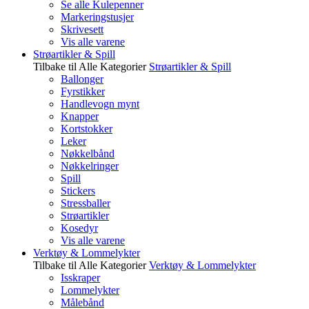
Se alle Kulepenner
Markeringstusjer
Skrivesett
Vis alle varene
Strøartikler & Spill
Tilbake til Alle Kategorier
Strøartikler & Spill
Ballonger
Fyrstikker
Handlevogn mynt
Knapper
Kortstokker
Leker
Nøkkelbånd
Nøkkelringer
Spill
Stickers
Stressballer
Strøartikler
Kosedyr
Vis alle varene
Verktøy & Lommelykter
Tilbake til Alle Kategorier
Verktøy & Lommelykter
Isskraper
Lommelykter
Målebånd