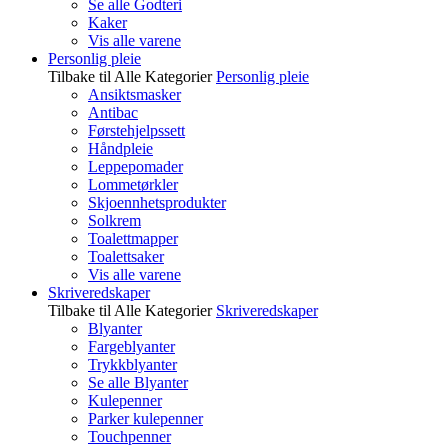
Se alle Godteri
Kaker
Vis alle varene
Personlig pleie
Tilbake til Alle Kategorier
Personlig pleie
Ansiktsmasker
Antibac
Førstehjelpssett
Håndpleie
Leppepomader
Lommetørkler
Skjoennhetsprodukter
Solkrem
Toalettmapper
Toalettsaker
Vis alle varene
Skriveredskaper
Tilbake til Alle Kategorier
Skriveredskaper
Blyanter
Fargeblyanter
Trykkblyanter
Se alle Blyanter
Kulepenner
Parker kulepenner
Touchpenner