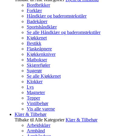
Bordbrikker
Forklær
Håndklær og baderomstekstiler
Badekåper
Sportshåndklær
Se alle Håndklær og baderomstekstiler
Kjøkkenet
Bestikk
Flaskeåpnere
Kjøkkenkniver
Matbokser
Skjærefjøler
Sugerør
Se alle Kjøkkenet
Klokker
Lys
Magneter
Tepper
Vintilbehør
Vis alle varene
Klær & Tilbehør
Tilbake til Alle Kategorier
Klær & Tilbehør
Arbeidsklær
Armbånd