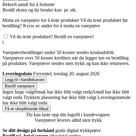
Bekreft antall for å fortsette
Bestill
ekstra og du betaler kun
pr. stk.
Motta en vareprøve for å teste produktet
Vil du teste produktet før
bestilling? Kryss av under for å motta en vareprøve
Vil du teste produktet? Bestill en vareprøve!
i
Vareprøvebestillinger under 50 kroner sendes kostnadsfritt.
Vareprøver over 50 kroner krediters når du legger inn en bestilling
på produktet. Vareprøver sendes uten trykk og kan ikke returneres.
Leveringsdato
Forventet; torsdag 20. august 2026
Legg til i handlekurven
Bestill vareprøve
Ingen farge valgt
Smak har ikke blitt valgt enda
Antall har ikke blitt
valgt enda
Trykkets plassering har ikke blitt valgt
Leveringsmetode
har ikke blitt valgt enda
Få et uforpliktende tilbud
Du kan laste opp din logofil i kundevognen
Vareprøver leveres alltid uten trykk
Se ditt design på forhånd
gratis digital trykkprøve
Bestill nå, betal senere
eller betal online