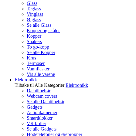
Glass
Teglass
Vinglass
Ølglass
Se alle Glass
Kopper og skåler
Kopper
Shakers
To go-kopp
Se alle Kopper
Krus
Termoser
Vannflasker
Vis alle varene
Elektronikk
Tilbake til Alle Kategorier
Elektronikk
Datatilbehør
Webcam covers
Se alle Datatilbehør
Gadgets
Actionkameraer
Smartklokker
VR briller
Se alle Gadgets
Hodetelefoner og ørepropper