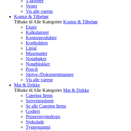
T-skjorter
Vester
Vis alle varene
Kontor & Tilbehør
Tilbake til Alle Kategorier
Kontor & Tilbehør
Etuier
Kalkulatorer
Kontorprodukter
Kortholdere
Linjal
Musematter
Notatbøker
Notatblokker
Post-It
Skrive-/Dokumentmapper
Vis alle varene
Mat & Drikke
Tilbake til Alle Kategorier
Mat & Drikke
Catering Items
Serveringsbrett
Se alle Catering Items
Godteri
Peppermyntedrops
Sjokolade
Tyggegummi