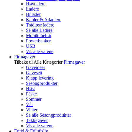
Høyttalere
Ladere
Billader
Kabler & Adaptere
Trådløse ladere
Se alle Ladere
Mobiltilbehør
Powerbanker
USB
Vis alle varene
Firmagaver
Tilbake til Alle Kategorier
Firmagaver
Gaveideer
Gavesett
Kjapp levering
Sesongprodukter
Høst
Påske
Sommer
Vår
Vinter
Se alle Sesongprodukter
Takkegaver
Vis alle varene
Fritid & Friluftsliv