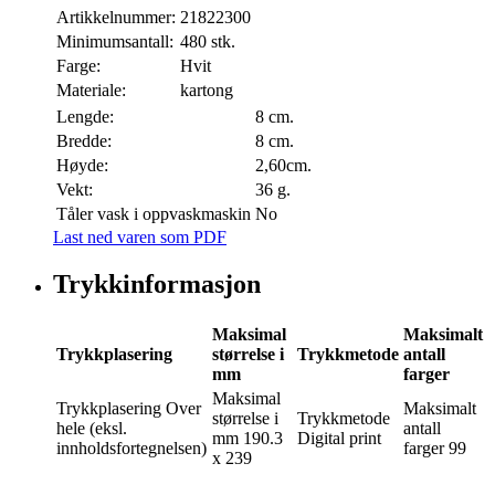
Artikkelnummer:
21822300
Minimumsantall:
480 stk.
Farge:
Hvit
Materiale:
kartong
Lengde:
8 cm.
Bredde:
8 cm.
Høyde:
2,60cm.
Vekt:
36 g.
Tåler vask i oppvaskmaskin
No
Last ned varen som PDF
Trykkinformasjon
Maksimal
Maksimalt
Trykkplasering
størrelse i
Trykkmetode
antall
mm
farger
Maksimal
Trykkplasering
Over
Maksimalt
størrelse i
Trykkmetode
hele (eksl.
antall
mm
190.3
Digital print
innholdsfortegnelsen)
farger
99
x 239