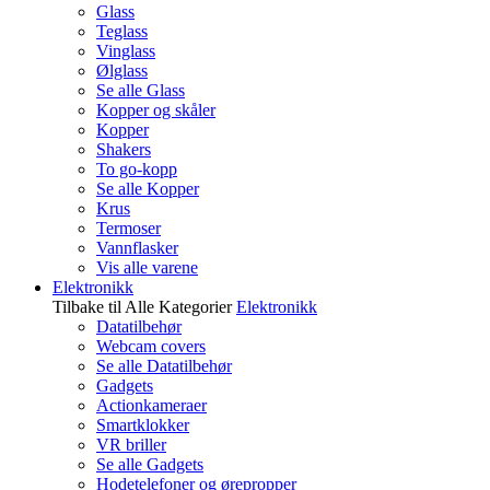
Glass
Teglass
Vinglass
Ølglass
Se alle Glass
Kopper og skåler
Kopper
Shakers
To go-kopp
Se alle Kopper
Krus
Termoser
Vannflasker
Vis alle varene
Elektronikk
Tilbake til Alle Kategorier
Elektronikk
Datatilbehør
Webcam covers
Se alle Datatilbehør
Gadgets
Actionkameraer
Smartklokker
VR briller
Se alle Gadgets
Hodetelefoner og ørepropper