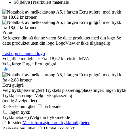
(delvis) resirkulert materiale
Zoom
Se logoen din på denne varen
Se dette produktet med din logo
Se
dette produktet uten din logo
LogoView er ikke tilgjengelig
Last opp en annen logo
Velg dine muligheter
Fra
18,62 kr
ekskl. MVA
Velg farge
Farge:
Ecru gulgrå
Ecru gulgrå
Velg trykkplasering(er)
Trykkets plassering/plasseringer:
Ingen trykk
Trykkplasseringer
Velg trykkplassering
(mulig å velge fler)
Raskeste mulighet
på forsiden
Ingen trykk
Trykkmetode(r)
Velg din trykkmetode
på forsiden
Mer informasjon om trykkmuligheter
Raskeste mulighet
Digital Eco trykk