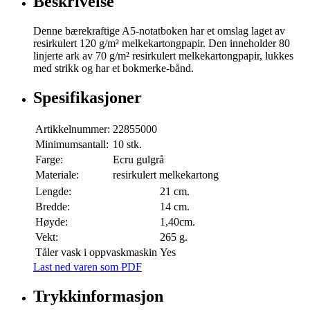
Beskrivelse
Denne bærekraftige A5-notatboken har et omslag laget av
resirkulert 120 g/m² melkekartongpapir. Den inneholder 80
linjerte ark av 70 g/m² resirkulert melkekartongpapir, lukkes
med strikk og har et bokmerke-bånd.
Spesifikasjoner
Artikkelnummer:
22855000
Minimumsantall:
10 stk.
Farge:
Ecru gulgrå
Materiale:
resirkulert melkekartong
Lengde:
21 cm.
Bredde:
14 cm.
Høyde:
1,40cm.
Vekt:
265 g.
Tåler vask i oppvaskmaskin
Yes
Last ned varen som PDF
Trykkinformasjon