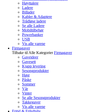
Høyttalere
Ladere
Billader
Kabler & Adaptere
Trådløse ladere
Se alle Ladere
Mobiltilbehør
Powerbanker
USB
Vis alle varene
Firmagaver
Tilbake til Alle Kategorier
Firmagaver
Gaveideer
Gavesett
Kjapp levering
Sesongprodukter
Høst
Påske
Sommer
Vår
Vinter
Se alle Sesongprodukter
Takkegaver
Vis alle varene
Fritid & Friluftsliv