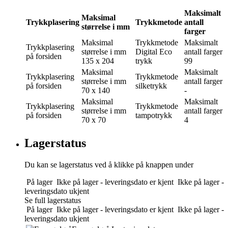
Maksimalt
Maksimal
Trykkplasering
Trykkmetode
antall
størrelse i mm
farger
Maksimal
Trykkmetode
Maksimalt
Trykkplasering
størrelse i mm
Digital Eco
antall farger
på forsiden
135 x 204
trykk
99
Maksimal
Maksimalt
Trykkplasering
Trykkmetode
størrelse i mm
antall farger
på forsiden
silketrykk
70 x 140
-
Maksimal
Maksimalt
Trykkplasering
Trykkmetode
størrelse i mm
antall farger
på forsiden
tampotrykk
70 x 70
4
Lagerstatus
Du kan se lagerstatus ved å klikke på knappen under
På lager
Ikke på lager - leveringsdato er kjent
Ikke på lager -
leveringsdato ukjent
Se full lagerstatus
På lager
Ikke på lager - leveringsdato er kjent
Ikke på lager -
leveringsdato ukjent