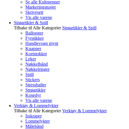
Se alle Kulepenner
Markeringstusjer
Skrivesett
Vis alle varene
Strøartikler & Spill
Tilbake til Alle Kategorier
Strøartikler & Spill
Ballonger
Fyrstikker
Handlevogn mynt
Knapper
Kortstokker
Leker
Nøkkelbånd
Nøkkelringer
Spill
Stickers
Stressballer
Strøartikler
Kosedyr
Vis alle varene
Verktøy & Lommelykter
Tilbake til Alle Kategorier
Verktøy & Lommelykter
Isskraper
Lommelykter
Målebånd