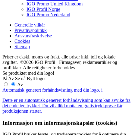
IGO Promo United Kingdom
IGO Profil Norge
IGO Promo Nederland
Generelle vilkår
Privatlivspolitikk
Ansvarsfraskrivelse
Cookies
Sitemap
Priser er ekskl. moms og frakt, alle priser inkl. toll og lokale
avgifter. ©2026 IGO Profil - Firmagaver, reklameartikler og
profilklær. Alle rettigheter forbeholdes.
Se produktet med din logo!
På
Av
Se nå
Bytt logo
Av
Automatisk generert forhåndsvisning med din logo.
i
Dette er en automatisk generert forhåndsvisning som kan avvike fra
det endelige trykket. Du vil alltid motta en gratis trykkprøve før
produksjonen starter.
Informasjon om informasjonskapsler (cookies)
IGO Profil bruker første- og tredjepartscookies for å optimere din