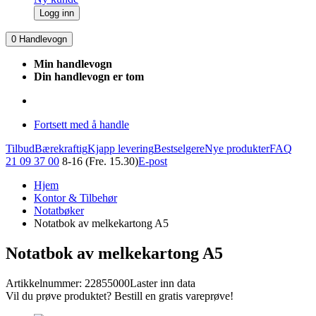
Logg inn
0
Handlevogn
Min handlevogn
Din handlevogn er tom
Fortsett med å handle
Tilbud
Bærekraftig
Kjapp levering
Bestselgere
Nye produkter
FAQ
21 09 37 00
8-16 (Fre. 15.30)
E-post
Hjem
Kontor & Tilbehør
Notatbøker
Notatbok av melkekartong A5
Notatbok av melkekartong A5
Artikkelnummer: 22855000
Laster inn data
Vil du prøve produktet? Bestill en gratis vareprøve!