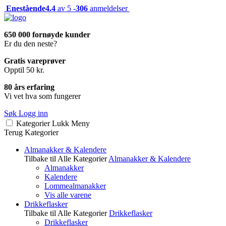
Enestående
4.4
av 5 -
306
anmeldelser
650 000 fornøyde kunder
Er du den neste?
Gratis vareprøver
Opptil 50 kr.
80 års erfaring
Vi vet hva som fungerer
Søk
Logg inn
Kategorier
Lukk
Meny
Terug
Kategorier
Almanakker & Kalendere
Tilbake til Alle Kategorier
Almanakker & Kalendere
Almanakker
Kalendere
Lommealmanakker
Vis alle varene
Drikkeflasker
Tilbake til Alle Kategorier
Drikkeflasker
Drikkeflasker