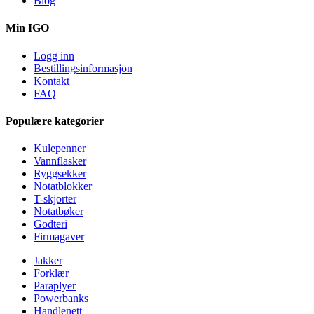
Blog
Min IGO
Logg inn
Bestillingsinformasjon
Kontakt
FAQ
Populære kategorier
Kulepenner
Vannflasker
Ryggsekker
Notatblokker
T-skjorter
Notatbøker
Godteri
Firmagaver
Jakker
Forklær
Paraplyer
Powerbanks
Handlenett