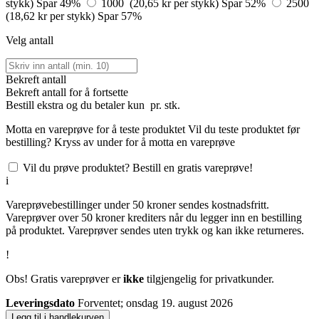
stykk)
Spar 49%
1000 (20,65 kr per stykk)
Spar 52%
2500
(18,62 kr per stykk)
Spar 57%
Velg antall
Bekreft antall
Bekreft antall for å fortsette
Bestill
ekstra og du betaler kun
pr. stk.
Motta en vareprøve for å teste produktet
Vil du teste produktet før
bestilling? Kryss av under for å motta en vareprøve
Vil du prøve produktet? Bestill en gratis vareprøve!
i
Vareprøvebestillinger under 50 kroner sendes kostnadsfritt.
Vareprøver over 50 kroner krediters når du legger inn en bestilling
på produktet. Vareprøver sendes uten trykk og kan ikke returneres.
!
Obs! Gratis vareprøver er
ikke
tilgjengelig for privatkunder.
Leveringsdato
Forventet; onsdag 19. august 2026
Legg til i handlekurven