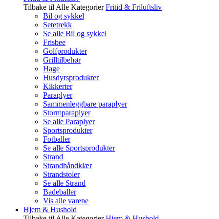
Tilbake til Alle Kategorier
Fritid & Friluftsliv
Bil og sykkel
Setetrekk
Se alle Bil og sykkel
Frisbee
Golfprodukter
Grilltilbehør
Hage
Husdyrsprodukter
Kikkerter
Paraplyer
Sammenleggbare paraplyer
Stormparaplyer
Se alle Paraplyer
Sportsprodukter
Fotballer
Se alle Sportsprodukter
Strand
Strandhåndklær
Strandstoler
Se alle Strand
Badeballer
Vis alle varene
Hjem & Hushold
Tilbake til Alle Kategorier
Hjem & Hushold