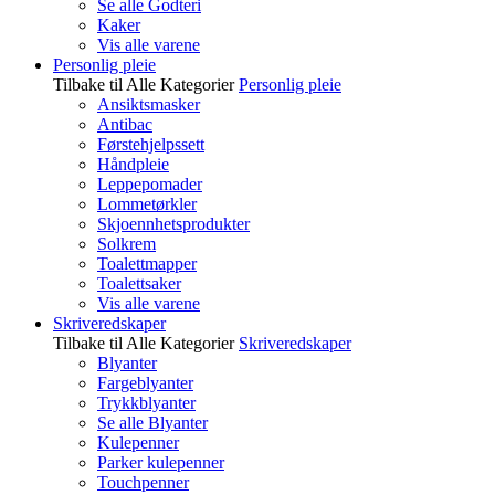
Se alle Godteri
Kaker
Vis alle varene
Personlig pleie
Tilbake til Alle Kategorier
Personlig pleie
Ansiktsmasker
Antibac
Førstehjelpssett
Håndpleie
Leppepomader
Lommetørkler
Skjoennhetsprodukter
Solkrem
Toalettmapper
Toalettsaker
Vis alle varene
Skriveredskaper
Tilbake til Alle Kategorier
Skriveredskaper
Blyanter
Fargeblyanter
Trykkblyanter
Se alle Blyanter
Kulepenner
Parker kulepenner
Touchpenner