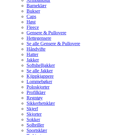
Armbåndsur
Barneklær
Bukser
Caps
Høst
Fleece
Gensere & Pullovere
Hettegensere
Se alle Gensere & Pullovere
Håndvifte
Hatter
Jakker
Softshelljakker
Se alle Jakker
Kjippkjappere
Lommebøker
Poloskjorter
Profilklær
Regntøy
Sikkerhetsklær
Skjerf
Skjorter
Sokker
Solbriller
Sportsklær