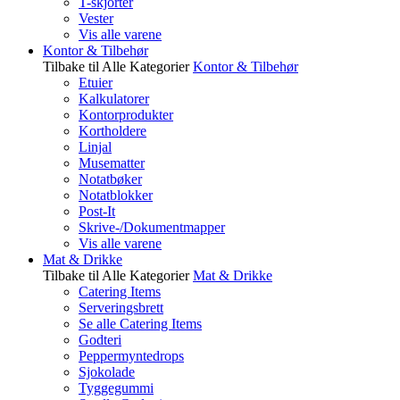
T-skjorter
Vester
Vis alle varene
Kontor & Tilbehør
Tilbake til Alle Kategorier
Kontor & Tilbehør
Etuier
Kalkulatorer
Kontorprodukter
Kortholdere
Linjal
Musematter
Notatbøker
Notatblokker
Post-It
Skrive-/Dokumentmapper
Vis alle varene
Mat & Drikke
Tilbake til Alle Kategorier
Mat & Drikke
Catering Items
Serveringsbrett
Se alle Catering Items
Godteri
Peppermyntedrops
Sjokolade
Tyggegummi