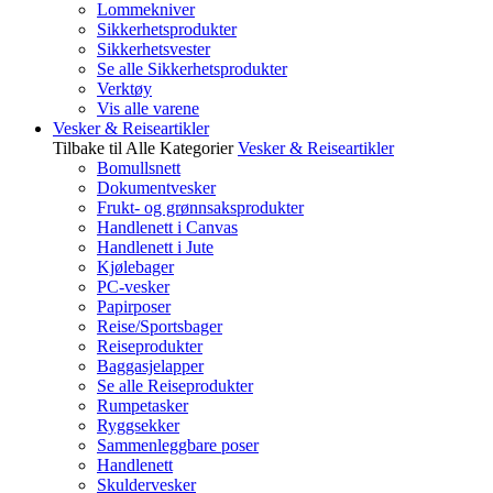
Lommekniver
Sikkerhetsprodukter
Sikkerhetsvester
Se alle Sikkerhetsprodukter
Verktøy
Vis alle varene
Vesker & Reiseartikler
Tilbake til Alle Kategorier
Vesker & Reiseartikler
Bomullsnett
Dokumentvesker
Frukt- og grønnsaksprodukter
Handlenett i Canvas
Handlenett i Jute
Kjølebager
PC-vesker
Papirposer
Reise/Sportsbager
Reiseprodukter
Baggasjelapper
Se alle Reiseprodukter
Rumpetasker
Ryggsekker
Sammenleggbare poser
Handlenett
Skuldervesker