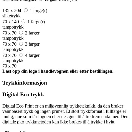
135 x 204
1 farge(r)
silketrykk
70 x 140
1 farge(r)
tampotrykk
70 x 70
2 farger
tampotrykk
70 x 70
3 farger
tampotrykk
70 x 70
4 farger
tampotrykk
70 x 70
Last opp din logo i handlevognen eller etter bestillingen.
Trykkinformasjon
Digital Eco trykk
Digital Eco Print er en miljøvennlig trykketeknikk, da den bruker
vannbasert trykk og ingen primer. Et stort trykkformat i fullfarge er
mulig, noe som får logoen eller designet til å tre frem enda mer. Den
digitale øko trykkmetoden kan ikke brukes til å trykke i hvitt.