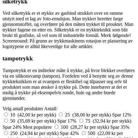
silketrykk
Ved silketrykk er et stykke av gasbind strukket over en ramme
utstyrt med et lag av foto-emulsjon. Man trykker heretter farge
gjennomstoffet, og overfører på den måten trykket til prouktet. Man
trykker fagene en etter en. Silketrykk er en trykkteknikk som blir
brukt til grafiske, så vel som til industrielle formål. Merk følgende!
Screenround: På grunn av trykkmaskinens rotasjon er plassering av
logotypene er alltid likeverdige for alle artikler.
tampotrykk
Tampotrykk er en indirekte måte å trykke, på hvor blekket overføres
via en silikonsvamp (tampon). Fordelen ved å benytte seg av denne
trykkteknikken er at svampen er fleskibel og tilpasser seg selv til
produktet som man ønsker å trykke på. Dette innebærer at det er
mulig å trykke på eksempelvis runde, hule og andre buede
gjenstander.
Velg antall produkter
Antall:
10 (42,00 kr per stykk)
25 (38,06 kr per stykk)
Spar 12%
50 (35,69 kr per stykk)
Spar 17%
75 (32,94 kr per stykk)
Spar 24%
Mest populære
100 (28,27 kr per stykk)
Spar 35%
250 (24,94 kr per stykk)
Spar 42%
500 (22,09 kr per