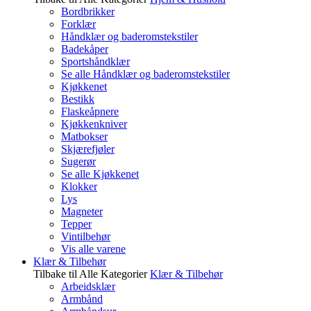
Bordbrikker
Forklær
Håndklær og baderomstekstiler
Badekåper
Sportshåndklær
Se alle Håndklær og baderomstekstiler
Kjøkkenet
Bestikk
Flaskeåpnere
Kjøkkenkniver
Matbokser
Skjærefjøler
Sugerør
Se alle Kjøkkenet
Klokker
Lys
Magneter
Tepper
Vintilbehør
Vis alle varene
Klær & Tilbehør
Tilbake til Alle Kategorier
Klær & Tilbehør
Arbeidsklær
Armbånd