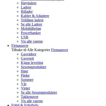
Høyttalere
Ladere
Billader
Kabler & Adaptere
Trådløse ladere
Se alle Ladere
Mobiltilbehør
Powerbanker
USB
Vis alle varene
Firmagaver
Tilbake til Alle Kategorier
Firmagaver
Gaveideer
Gavesett
Kjapp levering
Sesongprodukter
Høst
Påske
Sommer
Vår
Vinter
Se alle Sesongprodukter
Takkegaver
Vis alle varene
Fritid & Friluftsliv