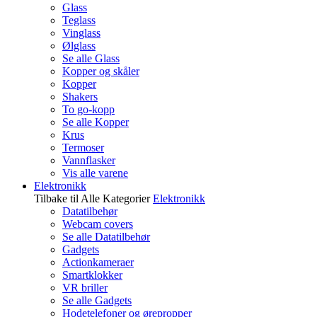
Glass
Teglass
Vinglass
Ølglass
Se alle Glass
Kopper og skåler
Kopper
Shakers
To go-kopp
Se alle Kopper
Krus
Termoser
Vannflasker
Vis alle varene
Elektronikk
Tilbake til Alle Kategorier
Elektronikk
Datatilbehør
Webcam covers
Se alle Datatilbehør
Gadgets
Actionkameraer
Smartklokker
VR briller
Se alle Gadgets
Hodetelefoner og ørepropper