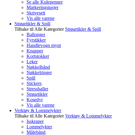
Se alle Kulepenner
Markeringstusjer
Skrivesett
Vis alle varene
Strøartikler & Spill
Tilbake til Alle Kategorier
Strøartikler & Spill
Ballonger
Fyrstikker
Handlevogn mynt
Knapper
Kortstokker
Leker
Nøkkelbånd
Nøkkelringer
Spill
Stickers
Stressballer
Strøartikler
Kosedyr
Vis alle varene
Verktøy & Lommelykter
Tilbake til Alle Kategorier
Verktøy & Lommelykter
Isskraper
Lommelykter
Målebånd