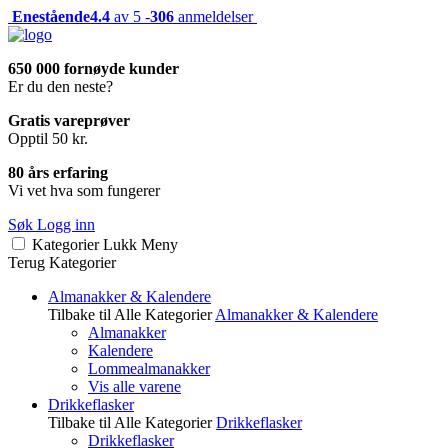
Enestående
4.4
av 5 -
306
anmeldelser
650 000 fornøyde kunder
Er du den neste?
Gratis vareprøver
Opptil 50 kr.
80 års erfaring
Vi vet hva som fungerer
Søk
Logg inn
Kategorier
Lukk
Meny
Terug
Kategorier
Almanakker & Kalendere
Tilbake til Alle Kategorier
Almanakker & Kalendere
Almanakker
Kalendere
Lommealmanakker
Vis alle varene
Drikkeflasker
Tilbake til Alle Kategorier
Drikkeflasker
Drikkeflasker