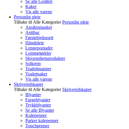
Se alle Godteri
Kaker
Vis alle varene
Personlig pleie
Tilbake til Alle Kategorier
Personlig pleie
Ansiktsmasker
Antibac
Førstehjelpssett
Håndpleie
Leppepomader
Lommetørkler
Skjoennhetsprodukter
Solkrem
Toalettmapper
Toalettsaker
Vis alle varene
Skriveredskaper
Tilbake til Alle Kategorier
Skriveredskaper
Blyanter
Fargeblyanter
Trykkblyanter
Se alle Blyanter
Kulepenner
Parker kulepenner
Touchpenner