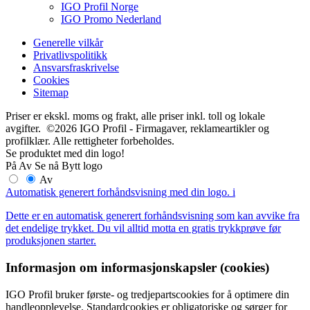
IGO Profil Norge
IGO Promo Nederland
Generelle vilkår
Privatlivspolitikk
Ansvarsfraskrivelse
Cookies
Sitemap
Priser er ekskl. moms og frakt, alle priser inkl. toll og lokale
avgifter. ©2026 IGO Profil - Firmagaver, reklameartikler og
profilklær. Alle rettigheter forbeholdes.
Se produktet med din logo!
På
Av
Se nå
Bytt logo
Av
Automatisk generert forhåndsvisning med din logo.
i
Dette er en automatisk generert forhåndsvisning som kan avvike fra
det endelige trykket. Du vil alltid motta en gratis trykkprøve før
produksjonen starter.
Informasjon om informasjonskapsler (cookies)
IGO Profil bruker første- og tredjepartscookies for å optimere din
handleopplevelse. Standardcookies er obligatoriske og sørger for