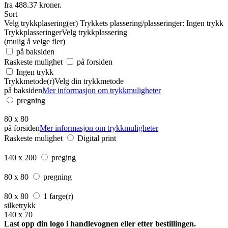
Sort
Velg trykkplasering(er)
Trykkets plassering/plasseringer:
Ingen trykk
Trykkplasseringer
Velg trykkplassering
(mulig å velge fler)
på baksiden
Raskeste mulighet
på forsiden
Ingen trykk
Trykkmetode(r)
Velg din trykkmetode
på baksiden
Mer informasjon om trykkmuligheter
pregning
80 x 80
på forsiden
Mer informasjon om trykkmuligheter
Raskeste mulighet
Digital print
140 x 200
preging
80 x 80
pregning
80 x 80
1 farge(r)
silketrykk
140 x 70
Last opp din logo i handlevognen eller etter bestillingen.