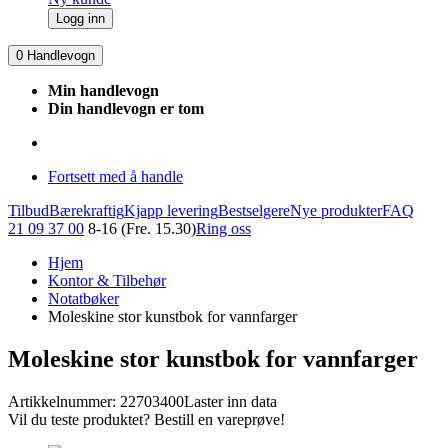
Logg inn
0
Handlevogn
Min handlevogn
Din handlevogn er tom
Fortsett med å handle
Tilbud
Bærekraftig
Kjapp levering
Bestselgere
Nye produkter
FAQ
21 09 37 00
8-16 (Fre. 15.30)
Ring oss
Hjem
Kontor & Tilbehør
Notatbøker
Moleskine stor kunstbok for vannfarger
Moleskine stor kunstbok for vannfarger
Artikkelnummer: 22703400
Laster inn data
Vil du teste produktet? Bestill en vareprøve!