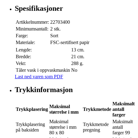
Spesifikasjoner
Artikkelnummer:
22703400
Minimumsantall:
2 stk.
Farge:
Sort
Materiale:
FSC-sertifisert papir
Lengde:
13 cm.
Bredde:
21 cm.
Vekt:
288 g.
Tåler vask i oppvaskmaskin
No
Last ned varen som PDF
Trykkinformasjon
Maksimalt
Maksimal
Trykkplasering
Trykkmetode
antall
størrelse i mm
farger
Maksimal
Maksimalt
Trykkplasering
Trykkmetode
størrelse i mm
antall
på baksiden
pregning
80 x 80
farger
99