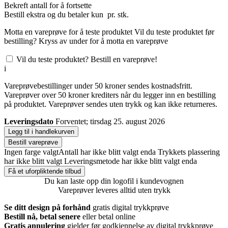
Bekreft antall for å fortsette
Bestill
ekstra og du betaler kun
pr. stk.
Motta en vareprøve for å teste produktet
Vil du teste produktet før
bestilling? Kryss av under for å motta en vareprøve
Vil du teste produktet? Bestill en vareprøve!
i
Vareprøvebestillinger under 50 kroner sendes kostnadsfritt.
Vareprøver over 50 kroner krediters når du legger inn en bestilling
på produktet. Vareprøver sendes uten trykk og kan ikke returneres.
Leveringsdato
Forventet; tirsdag 25. august 2026
Legg til i handlekurven
Bestill vareprøve
Ingen farge valgt
Antall har ikke blitt valgt enda
Trykkets plassering
har ikke blitt valgt
Leveringsmetode har ikke blitt valgt enda
Få et uforpliktende tilbud
Du kan laste opp din logofil i kundevognen
Vareprøver leveres alltid uten trykk
Se ditt design på forhånd
gratis digital trykkprøve
Bestill nå, betal senere
eller betal online
Gratis annulering
gjelder før godkjennelse av digital trykkprøve