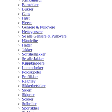
Armbåndsur
Barneklær
Bukser
Caps
Høst
Fleece
Gensere & Pullovere
Hettegensere
Se alle Gensere & Pullovere
Håndvifte
Hatter
Jakker
Softshelljakker
Se alle Jakker
Kjippkjappere
Lommebøker
Poloskjorter
Profilklær
Regntøy
Sikkerhetsklær
Skjerf
Skjorter
Sokker
Solbriller
Sportsklær