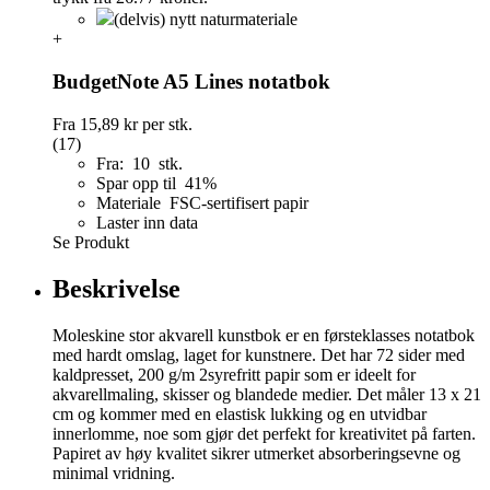
(delvis) nytt naturmateriale
+
BudgetNote A5 Lines notatbok
Fra
15,89 kr
per stk.
(17)
Fra: 10 stk.
Spar opp til 41%
Materiale FSC-sertifisert papir
Laster inn data
Se Produkt
Beskrivelse
Moleskine stor akvarell kunstbok er en førsteklasses notatbok
med hardt omslag, laget for kunstnere. Det har 72 sider med
kaldpresset, 200 g/m 2syrefritt papir som er ideelt for
akvarellmaling, skisser og blandede medier. Det måler 13 x 21
cm og kommer med en elastisk lukking og en utvidbar
innerlomme, noe som gjør det perfekt for kreativitet på farten.
Papiret av høy kvalitet sikrer utmerket absorberingsevne og
minimal vridning.