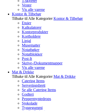
T-skjorter
Vester
Vis alle varene
Kontor & Tilbehør
Tilbake til Alle Kategorier
Kontor & Tilbehør
Etuier
Kalkulatorer
Kontorprodukter
Kortholdere
Linjal
Musematter
Notatbøker
Notatblokker
Post-It
Skrive-/Dokumentmapper
Vis alle varene
Mat & Drikke
Tilbake til Alle Kategorier
Mat & Drikke
Catering Items
Serveringsbrett
Se alle Catering Items
Godteri
Peppermyntedrops
Sjokolade
Tyggegummi