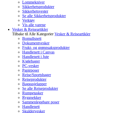
Lommekniver
Sikkerhetsprodukter
Sikkerhetsvester
Se alle Sikkerhetsprodukter
Verktøy
Vis alle varene
Vesker & Reiseartikler
Tilbake til Alle Kategorier
Vesker & Reiseartikler
Bomullsnett
Dokumentvesker
Frukt- og grønnsaksprodukter
Handlenett i Canvas
Handlenett i Jute
Kjølebager
PC-vesker
Papirposer
Reise/Sportsbager
Reiseprodukter
Baggasjelapper
Se alle Reiseprodukter
Rumpetasker
Ryggsekker
Sammenleggbare poser
Handlenett
Skuldervesker