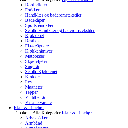
Bordbrikker
Forklær
Håndklær og baderomstekstiler
Badekåper
Sportshåndklær
Se alle Håndklær og baderomstekstiler
Kjøkkenet
Bestikk
Flaskeåpnere
Kjøkkenkniver
Matbokser
Skjærefjøler
Sugerør
Se alle Kjøkkenet
Klokker
Lys
Magneter
Tepper
Vintilbehør
Vis alle varene
Klær & Tilbehør
Tilbake til Alle Kategorier
Klær & Tilbehør
Arbeidsklær
Armbånd