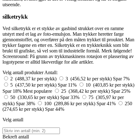
utseende.
silketrykk
Ved silketrykk er et stykke av gasbind strukket over en ramme
utstyrt med et lag av foto-emulsjon. Man trykker heretter farge
gjennomstoffet, og overfører på den måten trykket til prouktet. Man
trykker fagene en etter en. Silketrykk er en trykkteknikk som blir
brukt til grafiske, så vel som til industrielle formål. Merk følgende!
Screenround: På grunn av trykkmaskinens rotasjon er plassering av
logotypene er alltid likeverdige for alle artikler.
Velg antall produkter
Antall:
2 (488,37 kr per stykk)
3 (456,52 kr per stykk)
Spar 7%
5 (437,50 kr per stykk)
Spar 11%
10 (403,85 kr per stykk)
Spar 18%
Mest populære
25 (368,42 kr per stykk)
Spar 25%
50 (330,65 kr per stykk)
Spar 33%
75 (305,97 kr per
stykk)
Spar 38%
100 (289,86 kr per stykk)
Spar 41%
250
(274,65 kr per stykk)
Spar 44%
Velg antall
Bekreft antall