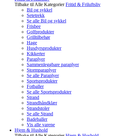
Tilbake til Alle Kategorier
Fritid & Friluftsliv
Bil og sykkel
Setetrekk
Se alle Bil og sykkel
Frisbee
Golfprodukter
Grilltilbehør
Hage
Husdyrsprodukter
Kikkerter
Paraplyer
Sammenleggbare paraplyer
Stormparaplyer
Se alle Paraplyer
Sportsprodukter
Fotballer
Se alle Sportsprodukter
Strand
Strandhåndklær
Strandstoler
Se alle Strand
Badeballer
Vis alle varene
Hjem & Hushold
Tilbake til Alle Kategorier
Hjem & Hushold