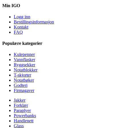
Min IGO
Logg inn
Bestillingsinformasjon
Kontakt
FAQ
Populære kategorier
Kulepenner
Vannflasker
Ryggsekker
Notatblokker
T-skjorter
Notatbøker
Godteri
Firmagaver
Jakker
Forklær
Paraplyer
Powerbanks
Handlenett
Glass