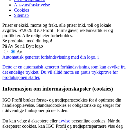
Ansvarsfraskrivelse
Cookies
Sitemap
Priser er ekskl. moms og frakt, alle priser inkl. toll og lokale
avgifter. ©2026 IGO Profil - Firmagaver, reklameartikler og
profilklær. Alle rettigheter forbeholdes.
Se produktet med din logo!
På
Av
Se nå
Bytt logo
Av
Automatisk generert forhåndsvisning med din logo.
i
Dette er en automatisk generert forhåndsvisning som kan avvike fra
det endelige trykket. Du vil alltid motta en gratis trykkprøve før
produksjonen starter.
Informasjon om informasjonskapsler (cookies)
IGO Profil bruker første- og tredjepartscookies for å optimere din
handleopplevelse. Standardcookies er obligatoriske og sørger for
nødvendige funksjoner på nettsiden.
Du kan velge å akseptere eller
avvise
personlige cookies. Når du
aksepterer cookies, kan IGO Profil og tredjepartspartnere vise deg