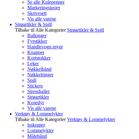
Se alle Kulepenner
Markeringstusjer
Skrivesett
Vis alle varene
Strøartikler & Spill
Tilbake til Alle Kategorier
Strøartikler & Spill
Ballonger
Fyrstikker
Handlevogn mynt
Knapper
Kortstokker
Leker
Nøkkelbånd
Nøkkelringer
Spill
Stickers
Stressballer
Strøartikler
Kosedyr
Vis alle varene
Verktøy & Lommelykter
Tilbake til Alle Kategorier
Verktøy & Lommelykter
Isskraper
Lommelykter
Målebånd