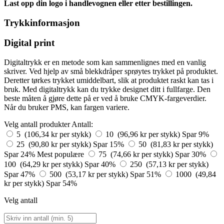
Last opp din logo i handlevognen eller etter bestillingen.
Trykkinformasjon
Digital print
Digitaltrykk er en metode som kan sammenlignes med en vanlig
skriver. Ved hjelp av små blekkdråper sprøytes trykket på produktet.
Deretter tørkes trykket umiddelbart, slik at produktet raskt kan tas i
bruk. Med digitaltrykk kan du trykke designet ditt i fullfarge. Den
beste måten å gjøre dette på er ved å bruke CMYK-fargeverdier.
Når du bruker PMS, kan fargen variere.
Velg antall produkter
Antall:
5 (106,34 kr per stykk)
10 (96,96 kr per stykk)
Spar 9%
25 (90,80 kr per stykk)
Spar 15%
50 (81,83 kr per stykk)
Spar 24%
Mest populære
75 (74,66 kr per stykk)
Spar 30%
100 (64,29 kr per stykk)
Spar 40%
250 (57,13 kr per stykk)
Spar 47%
500 (53,17 kr per stykk)
Spar 51%
1000 (49,84
kr per stykk)
Spar 54%
Velg antall