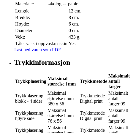
Materiale:
økologisk papir
Lengde:
12 cm.
Bredde:
8 cm.
Høyde:
6 cm.
Diameter:
0 cm.
Vekt:
433 g.
Tåler vask i oppvaskmaskin
Yes
Last ned varen som PDF
Trykkinformasjon
Maksimalt
Maksimal
Trykkplasering
Trykkmetode
antall
størrelse i mm
farger
Maksimal
Maksimalt
Trykkplasering
Trykkmetode
størrelse i mm
antall
blokk - 4 sider
Digital print
380 x 56
farger
99
Maksimal
Maksimalt
Trykkplasering
Trykkmetode
størrelse i mm
antall
høyre side
Digital print
76 x 56
farger
99
Maksimal
Maksimalt
Trykkplasering
Trykkmetode
størrelse i mm
antall