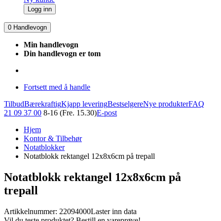
Logg inn
0
Handlevogn
Min handlevogn
Din handlevogn er tom
Fortsett med å handle
Tilbud
Bærekraftig
Kjapp levering
Bestselgere
Nye produkter
FAQ
21 09 37 00
8-16 (Fre. 15.30)
E-post
Hjem
Kontor & Tilbehør
Notatblokker
Notatblokk rektangel 12x8x6cm på trepall
Notatblokk rektangel 12x8x6cm på
trepall
Artikkelnummer: 22094000
Laster inn data
Vil du teste produktet? Bestill en vareprøve!