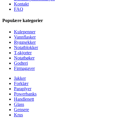
Kontakt
FAQ
Populære kategorier
Kulepenner
Vannflasker
Ryggsekker
Notatblokker
T-skjorter
Notatbøker
Godteri
Firmagaver
Jakker
Forklær
Paraplyer
Powerbanks
Handlenett
Glass
Gensere
Krus