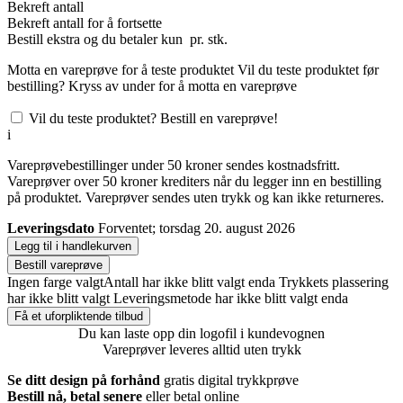
Bekreft antall
Bekreft antall for å fortsette
Bestill
ekstra og du betaler kun
pr. stk.
Motta en vareprøve for å teste produktet
Vil du teste produktet før
bestilling? Kryss av under for å motta en vareprøve
Vil du teste produktet? Bestill en vareprøve!
i
Vareprøvebestillinger under 50 kroner sendes kostnadsfritt.
Vareprøver over 50 kroner krediters når du legger inn en bestilling
på produktet. Vareprøver sendes uten trykk og kan ikke returneres.
Leveringsdato
Forventet; torsdag 20. august 2026
Legg til i handlekurven
Bestill vareprøve
Ingen farge valgt
Antall har ikke blitt valgt enda
Trykkets plassering
har ikke blitt valgt
Leveringsmetode har ikke blitt valgt enda
Få et uforpliktende tilbud
Du kan laste opp din logofil i kundevognen
Vareprøver leveres alltid uten trykk
Se ditt design på forhånd
gratis digital trykkprøve
Bestill nå, betal senere
eller betal online