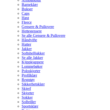
Armbåndsur
Barneklær
Bukser
Caps
Høst
Fleece
Gensere & Pullovere
Hettegensere
Se alle Gensere & Pullovere
Håndvifte
Hatter
Jakker
Softshelljakker
Se alle Jakker
Kjippkjappere
Lommebøker
Poloskjorter
Profilklær
Regntøy
Sikkerhetsklær
Skjerf
Skjorter
Sokker
Solbriller
Sportsklær