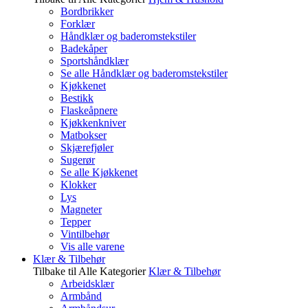
Bordbrikker
Forklær
Håndklær og baderomstekstiler
Badekåper
Sportshåndklær
Se alle Håndklær og baderomstekstiler
Kjøkkenet
Bestikk
Flaskeåpnere
Kjøkkenkniver
Matbokser
Skjærefjøler
Sugerør
Se alle Kjøkkenet
Klokker
Lys
Magneter
Tepper
Vintilbehør
Vis alle varene
Klær & Tilbehør
Tilbake til Alle Kategorier
Klær & Tilbehør
Arbeidsklær
Armbånd