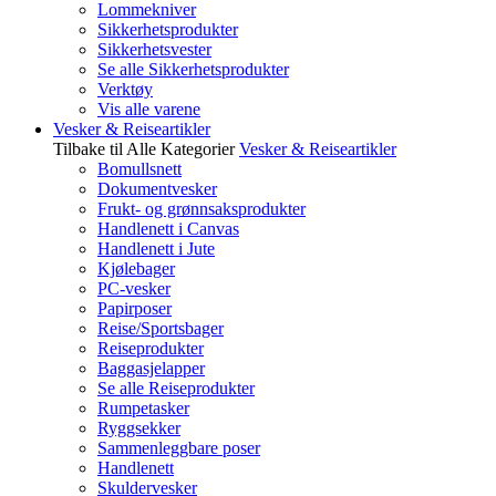
Lommekniver
Sikkerhetsprodukter
Sikkerhetsvester
Se alle Sikkerhetsprodukter
Verktøy
Vis alle varene
Vesker & Reiseartikler
Tilbake til Alle Kategorier
Vesker & Reiseartikler
Bomullsnett
Dokumentvesker
Frukt- og grønnsaksprodukter
Handlenett i Canvas
Handlenett i Jute
Kjølebager
PC-vesker
Papirposer
Reise/Sportsbager
Reiseprodukter
Baggasjelapper
Se alle Reiseprodukter
Rumpetasker
Ryggsekker
Sammenleggbare poser
Handlenett
Skuldervesker