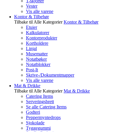
T-skjorter
Vester
Vis alle varene
Kontor & Tilbehør
Tilbake til Alle Kategorier
Kontor & Tilbehør
Etuier
Kalkulatorer
Kontorprodukter
Kortholdere
Linjal
Musematter
Notatbøker
Notatblokker
Post-It
Skrive-/Dokumentmapper
Vis alle varene
Mat & Drikke
Tilbake til Alle Kategorier
Mat & Drikke
Catering Items
Serveringsbrett
Se alle Catering Items
Godteri
Peppermyntedrops
Sjokolade
Tyggegummi