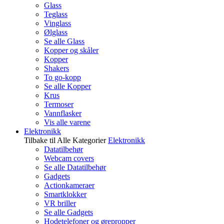
Glass
Teglass
Vinglass
Ølglass
Se alle Glass
Kopper og skåler
Kopper
Shakers
To go-kopp
Se alle Kopper
Krus
Termoser
Vannflasker
Vis alle varene
Elektronikk
Tilbake til Alle Kategorier
Elektronikk
Datatilbehør
Webcam covers
Se alle Datatilbehør
Gadgets
Actionkameraer
Smartklokker
VR briller
Se alle Gadgets
Hodetelefoner og ørepropper