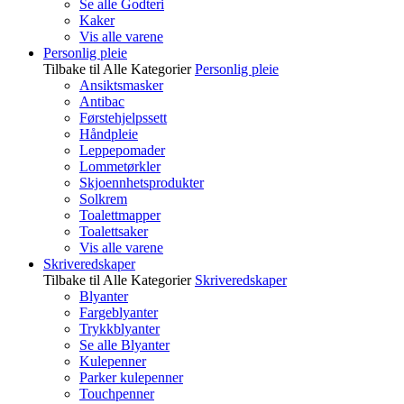
Se alle Godteri
Kaker
Vis alle varene
Personlig pleie
Tilbake til Alle Kategorier
Personlig pleie
Ansiktsmasker
Antibac
Førstehjelpssett
Håndpleie
Leppepomader
Lommetørkler
Skjoennhetsprodukter
Solkrem
Toalettmapper
Toalettsaker
Vis alle varene
Skriveredskaper
Tilbake til Alle Kategorier
Skriveredskaper
Blyanter
Fargeblyanter
Trykkblyanter
Se alle Blyanter
Kulepenner
Parker kulepenner
Touchpenner