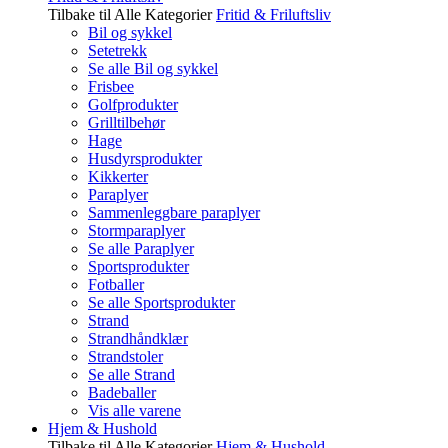
Tilbake til Alle Kategorier
Fritid & Friluftsliv
Bil og sykkel
Setetrekk
Se alle Bil og sykkel
Frisbee
Golfprodukter
Grilltilbehør
Hage
Husdyrsprodukter
Kikkerter
Paraplyer
Sammenleggbare paraplyer
Stormparaplyer
Se alle Paraplyer
Sportsprodukter
Fotballer
Se alle Sportsprodukter
Strand
Strandhåndklær
Strandstoler
Se alle Strand
Badeballer
Vis alle varene
Hjem & Hushold
Tilbake til Alle Kategorier
Hjem & Hushold