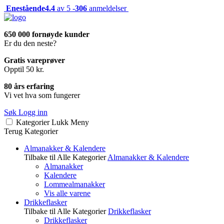
Enestående
4.4
av 5 -
306
anmeldelser
650 000 fornøyde kunder
Er du den neste?
Gratis vareprøver
Opptil 50 kr.
80 års erfaring
Vi vet hva som fungerer
Søk
Logg inn
Kategorier
Lukk
Meny
Terug
Kategorier
Almanakker & Kalendere
Tilbake til Alle Kategorier
Almanakker & Kalendere
Almanakker
Kalendere
Lommealmanakker
Vis alle varene
Drikkeflasker
Tilbake til Alle Kategorier
Drikkeflasker
Drikkeflasker