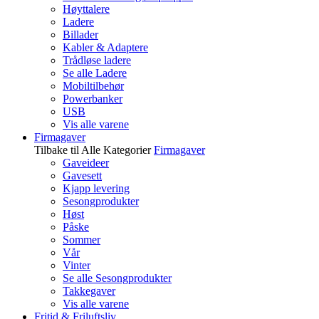
Høyttalere
Ladere
Billader
Kabler & Adaptere
Trådløse ladere
Se alle Ladere
Mobiltilbehør
Powerbanker
USB
Vis alle varene
Firmagaver
Tilbake til Alle Kategorier
Firmagaver
Gaveideer
Gavesett
Kjapp levering
Sesongprodukter
Høst
Påske
Sommer
Vår
Vinter
Se alle Sesongprodukter
Takkegaver
Vis alle varene
Fritid & Friluftsliv