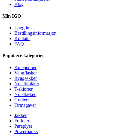
Blog
Min IGO
Logg inn
Bestillingsinformasjon
Kontakt
FAQ
Populære kategorier
Kulepenner
Vannflasker
Ryggsekker
Notatblokker
T-skjorter
Notatbøker
Godteri
Firmagaver
Jakker
Forklær
Paraplyer
Powerbanks