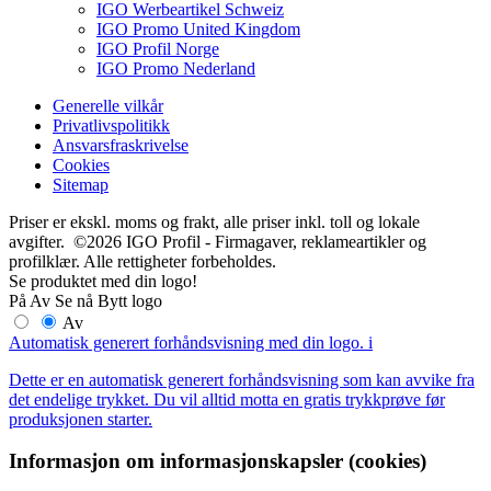
IGO Werbeartikel Schweiz
IGO Promo United Kingdom
IGO Profil Norge
IGO Promo Nederland
Generelle vilkår
Privatlivspolitikk
Ansvarsfraskrivelse
Cookies
Sitemap
Priser er ekskl. moms og frakt, alle priser inkl. toll og lokale
avgifter. ©2026 IGO Profil - Firmagaver, reklameartikler og
profilklær. Alle rettigheter forbeholdes.
Se produktet med din logo!
På
Av
Se nå
Bytt logo
Av
Automatisk generert forhåndsvisning med din logo.
i
Dette er en automatisk generert forhåndsvisning som kan avvike fra
det endelige trykket. Du vil alltid motta en gratis trykkprøve før
produksjonen starter.
Informasjon om informasjonskapsler (cookies)