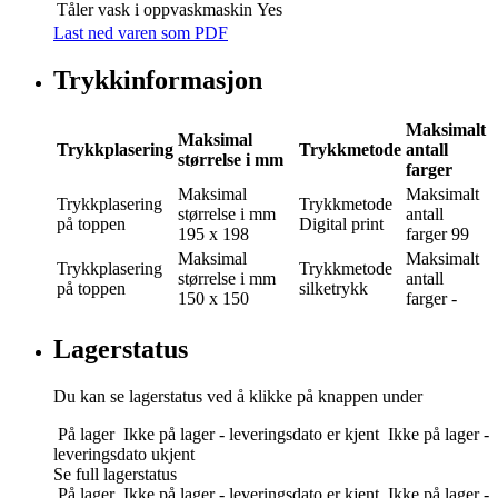
Tåler vask i oppvaskmaskin
Yes
Last ned varen som PDF
Trykkinformasjon
Maksimalt
Maksimal
Trykkplasering
Trykkmetode
antall
størrelse i mm
farger
Maksimal
Maksimalt
Trykkplasering
Trykkmetode
størrelse i mm
antall
på toppen
Digital print
195 x 198
farger
99
Maksimal
Maksimalt
Trykkplasering
Trykkmetode
størrelse i mm
antall
på toppen
silketrykk
150 x 150
farger
-
Lagerstatus
Du kan se lagerstatus ved å klikke på knappen under
På lager
Ikke på lager - leveringsdato er kjent
Ikke på lager -
leveringsdato ukjent
Se full lagerstatus
På lager
Ikke på lager - leveringsdato er kjent
Ikke på lager -