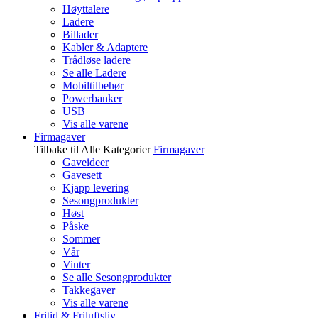
Høyttalere
Ladere
Billader
Kabler & Adaptere
Trådløse ladere
Se alle Ladere
Mobiltilbehør
Powerbanker
USB
Vis alle varene
Firmagaver
Tilbake til Alle Kategorier
Firmagaver
Gaveideer
Gavesett
Kjapp levering
Sesongprodukter
Høst
Påske
Sommer
Vår
Vinter
Se alle Sesongprodukter
Takkegaver
Vis alle varene
Fritid & Friluftsliv