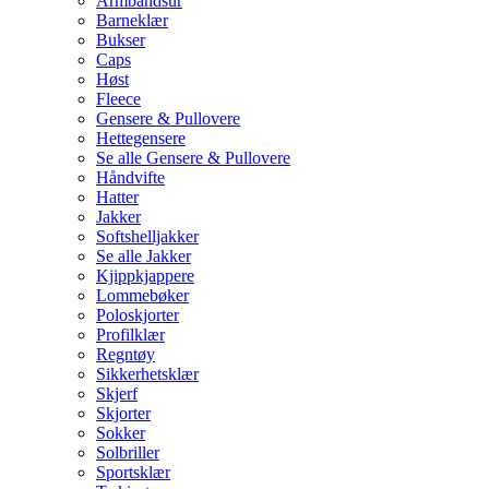
Armbåndsur
Barneklær
Bukser
Caps
Høst
Fleece
Gensere & Pullovere
Hettegensere
Se alle Gensere & Pullovere
Håndvifte
Hatter
Jakker
Softshelljakker
Se alle Jakker
Kjippkjappere
Lommebøker
Poloskjorter
Profilklær
Regntøy
Sikkerhetsklær
Skjerf
Skjorter
Sokker
Solbriller
Sportsklær