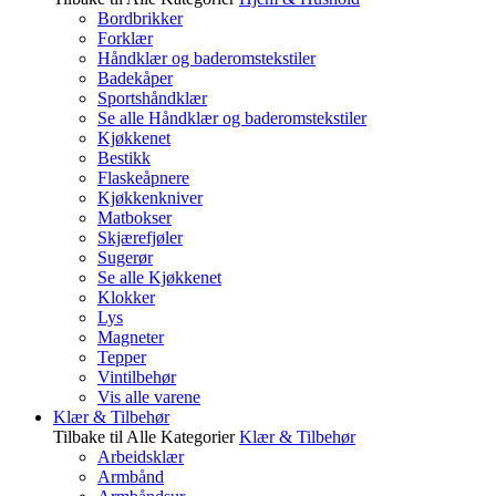
Bordbrikker
Forklær
Håndklær og baderomstekstiler
Badekåper
Sportshåndklær
Se alle Håndklær og baderomstekstiler
Kjøkkenet
Bestikk
Flaskeåpnere
Kjøkkenkniver
Matbokser
Skjærefjøler
Sugerør
Se alle Kjøkkenet
Klokker
Lys
Magneter
Tepper
Vintilbehør
Vis alle varene
Klær & Tilbehør
Tilbake til Alle Kategorier
Klær & Tilbehør
Arbeidsklær
Armbånd