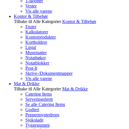
T-skjorter
Vester
Vis alle varene
Kontor & Tilbehør
Tilbake til Alle Kategorier
Kontor & Tilbehør
Etuier
Kalkulatorer
Kontorprodukter
Kortholdere
Linjal
Musematter
Notatbøker
Notatblokker
Post-It
Skrive-/Dokumentmapper
Vis alle varene
Mat & Drikke
Tilbake til Alle Kategorier
Mat & Drikke
Catering Items
Serveringsbrett
Se alle Catering Items
Godteri
Peppermyntedrops
Sjokolade
Tyggegummi