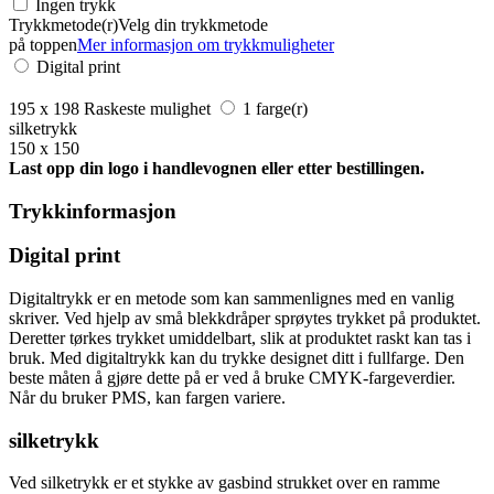
Ingen trykk
Trykkmetode(r)
Velg din trykkmetode
på toppen
Mer informasjon om trykkmuligheter
Digital print
195 x 198
Raskeste mulighet
1 farge(r)
silketrykk
150 x 150
Last opp din logo i handlevognen eller etter bestillingen.
Trykkinformasjon
Digital print
Digitaltrykk er en metode som kan sammenlignes med en vanlig
skriver. Ved hjelp av små blekkdråper sprøytes trykket på produktet.
Deretter tørkes trykket umiddelbart, slik at produktet raskt kan tas i
bruk. Med digitaltrykk kan du trykke designet ditt i fullfarge. Den
beste måten å gjøre dette på er ved å bruke CMYK-fargeverdier.
Når du bruker PMS, kan fargen variere.
silketrykk
Ved silketrykk er et stykke av gasbind strukket over en ramme