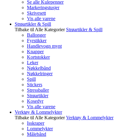
Se alle Kulepenner
Markeringstusjer
Skrivesett
Vis alle varene
Strøartikler & Spill
Tilbake til Alle Kategorier
Strøartikler & Spill
Ballonger
Fyrstikker
Handlevogn mynt
Knapper
Kortstokker
Leker
Nøkkelbånd
Nøkkelringer
Spill
Stickers
Stressballer
Strøartikler
Kosedyr
Vis alle varene
Verktøy & Lommelykter
Tilbake til Alle Kategorier
Verktøy & Lommelykter
Isskraper
Lommelykter
Målebånd