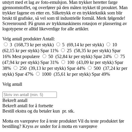
utstyrt med et lag av foto-emulsjon. Man trykker heretter farge
gjennomstoffet, og overfører på den måten trykket til prouktet. Man
trykker fagene en etter en. Silketrykk er en trykkteknikk som blir
brukt til grafiske, så vel som til industrielle formål. Merk følgende!
Screenround: På grunn av trykkmaskinens rotasjon er plassering av
logotypene er alltid likeverdige for alle artikler.
Velg antall produkter
Antall:
3 (168,73 kr per stykk)
5 (69,14 kr per stykk)
10
(62,15 kr per stykk)
Spar 11%
25 (58,35 kr per stykk)
Spar
16%
Mest populære
50 (52,84 kr per stykk)
Spar 24%
75
(47,94 kr per stykk)
Spar 31%
100 (43,09 kr per stykk)
Spar
38%
250 (39,13 kr per stykk)
Spar 44%
500 (37,24 kr per
stykk)
Spar 47%
1000 (35,61 kr per stykk)
Spar 49%
Velg antall
Bekreft antall
Bekreft antall for å fortsette
Bestill
ekstra og du betaler kun
pr. stk.
Motta en vareprøve for å teste produktet
Vil du teste produktet før
bestilling? Kryss av under for å motta en vareprøve