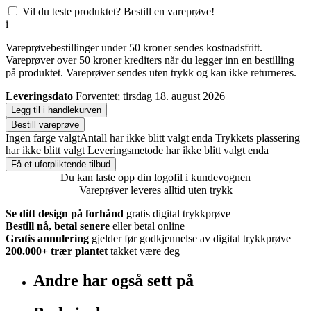
Vil du teste produktet? Bestill en vareprøve!
i
Vareprøvebestillinger under 50 kroner sendes kostnadsfritt.
Vareprøver over 50 kroner krediters når du legger inn en bestilling
på produktet. Vareprøver sendes uten trykk og kan ikke returneres.
Leveringsdato
Forventet; tirsdag 18. august 2026
Legg til i handlekurven
Bestill vareprøve
Ingen farge valgt
Antall har ikke blitt valgt enda
Trykkets plassering
har ikke blitt valgt
Leveringsmetode har ikke blitt valgt enda
Få et uforpliktende tilbud
Du kan laste opp din logofil i kundevognen
Vareprøver leveres alltid uten trykk
Se ditt design på forhånd
gratis digital trykkprøve
Bestill nå, betal senere
eller betal online
Gratis annulering
gjelder før godkjennelse av digital trykkprøve
200.000+
trær plantet
takket være deg
Andre har også sett på