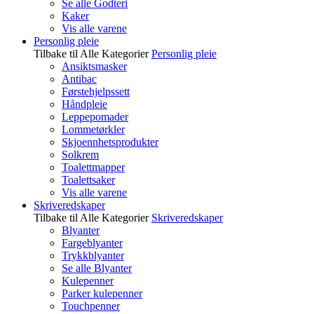
Se alle Godteri
Kaker
Vis alle varene
Personlig pleie
Tilbake til Alle Kategorier
Personlig pleie
Ansiktsmasker
Antibac
Førstehjelpssett
Håndpleie
Leppepomader
Lommetørkler
Skjoennhetsprodukter
Solkrem
Toalettmapper
Toalettsaker
Vis alle varene
Skriveredskaper
Tilbake til Alle Kategorier
Skriveredskaper
Blyanter
Fargeblyanter
Trykkblyanter
Se alle Blyanter
Kulepenner
Parker kulepenner
Touchpenner