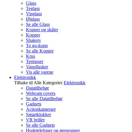
Glass
Teglass
Vinglass
Ølglass
Se alle Glass
Kopper og skåler
Kopper
Shakers
To go-kopp
Se alle Kopper
Krus
Termoser
Vannflasker
Vis alle varene
Elektronikk
Tilbake til Alle Kategorier
Elektronikk
Datatilbehør
Webcam covers
Se alle Datatilbehør
Gadgets
Actionkameraer
Smartklokker
VR briller
Se alle Gadgets
Hodetelefoner og ørepropper