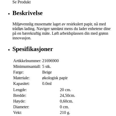
Se Produkt
Beskrivelse
Miljøvennlig musematte laget av resirkulert papir, nå med
trådløs lading. Naviger sømløst mens du lader enhetene dine
på en bærekraftig måte. Løft arbeidsplassen din med grønn
innovasjon.
Spesifikasjoner
Artikkelnummer:
21696900
Minimumsantall:
5 stk.
Farge:
Beige
Materiale:
økologisk papir
Kapasitet:
0.0ml
Lengde:
20 cm.
Bredde:
24,50cm.
Høyde:
0,60cm.
Diameter:
0 cm.
Vekt:
210 g.