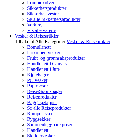
Lommekniver
Sikkerhetsprodukter
Sikkerhetsvester
Se alle Sikkerhetsprodukter
Verktøy
Vis alle varene
Vesker & Reiseartikler
Tilbake til Alle Kategorier
Vesker & Reiseartikler
Bomullsnett
Dokumentvesker
Frukt- og grønnsaksprodukter
Handlenett i Canvas
Handlenett i Jute
Kjølebager
PC-vesker
Papirposer
Reise/Sportsbager
Reiseprodukter
Baggasjelapper
Se alle Reiseprodukter
Rumpetasker
Ryggsekker
Sammenleggbare poser
Handlenett
Skuldervesker