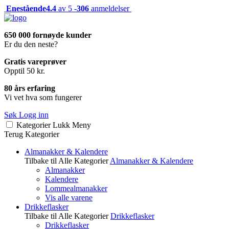
Enestående
4.4
av 5 -
306
anmeldelser
650 000 fornøyde kunder
Er du den neste?
Gratis vareprøver
Opptil 50 kr.
80 års erfaring
Vi vet hva som fungerer
Søk
Logg inn
Kategorier
Lukk
Meny
Terug
Kategorier
Almanakker & Kalendere
Tilbake til Alle Kategorier
Almanakker & Kalendere
Almanakker
Kalendere
Lommealmanakker
Vis alle varene
Drikkeflasker
Tilbake til Alle Kategorier
Drikkeflasker
Drikkeflasker