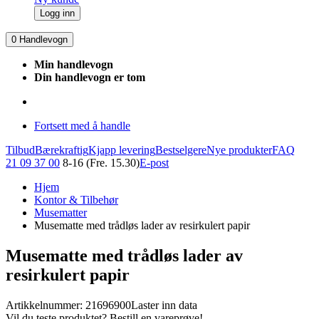
Logg inn
0
Handlevogn
Min handlevogn
Din handlevogn er tom
Fortsett med å handle
Tilbud
Bærekraftig
Kjapp levering
Bestselgere
Nye produkter
FAQ
21 09 37 00
8-16 (Fre. 15.30)
E-post
Hjem
Kontor & Tilbehør
Musematter
Musematte med trådløs lader av resirkulert papir
Musematte med trådløs lader av
resirkulert papir
Artikkelnummer: 21696900
Laster inn data
Vil du teste produktet? Bestill en vareprøve!