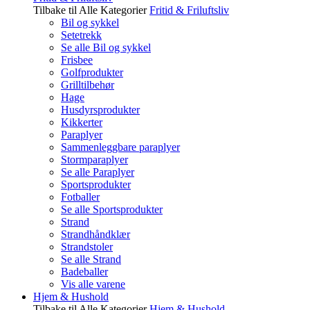
Tilbake til Alle Kategorier
Fritid & Friluftsliv
Bil og sykkel
Setetrekk
Se alle Bil og sykkel
Frisbee
Golfprodukter
Grilltilbehør
Hage
Husdyrsprodukter
Kikkerter
Paraplyer
Sammenleggbare paraplyer
Stormparaplyer
Se alle Paraplyer
Sportsprodukter
Fotballer
Se alle Sportsprodukter
Strand
Strandhåndklær
Strandstoler
Se alle Strand
Badeballer
Vis alle varene
Hjem & Hushold
Tilbake til Alle Kategorier
Hjem & Hushold