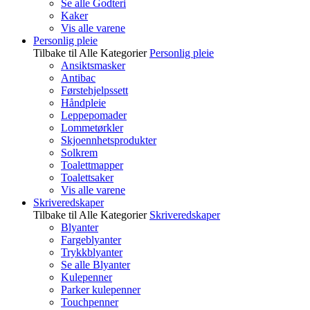
Se alle Godteri
Kaker
Vis alle varene
Personlig pleie
Tilbake til Alle Kategorier
Personlig pleie
Ansiktsmasker
Antibac
Førstehjelpssett
Håndpleie
Leppepomader
Lommetørkler
Skjoennhetsprodukter
Solkrem
Toalettmapper
Toalettsaker
Vis alle varene
Skriveredskaper
Tilbake til Alle Kategorier
Skriveredskaper
Blyanter
Fargeblyanter
Trykkblyanter
Se alle Blyanter
Kulepenner
Parker kulepenner
Touchpenner