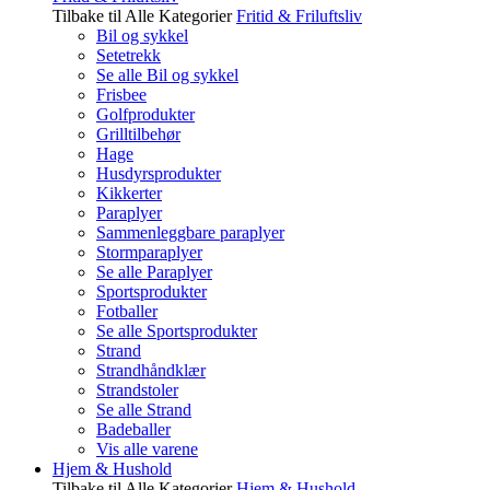
Tilbake til Alle Kategorier
Fritid & Friluftsliv
Bil og sykkel
Setetrekk
Se alle Bil og sykkel
Frisbee
Golfprodukter
Grilltilbehør
Hage
Husdyrsprodukter
Kikkerter
Paraplyer
Sammenleggbare paraplyer
Stormparaplyer
Se alle Paraplyer
Sportsprodukter
Fotballer
Se alle Sportsprodukter
Strand
Strandhåndklær
Strandstoler
Se alle Strand
Badeballer
Vis alle varene
Hjem & Hushold
Tilbake til Alle Kategorier
Hjem & Hushold