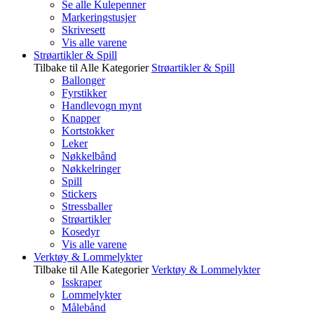
Se alle Kulepenner
Markeringstusjer
Skrivesett
Vis alle varene
Strøartikler & Spill
Tilbake til Alle Kategorier
Strøartikler & Spill
Ballonger
Fyrstikker
Handlevogn mynt
Knapper
Kortstokker
Leker
Nøkkelbånd
Nøkkelringer
Spill
Stickers
Stressballer
Strøartikler
Kosedyr
Vis alle varene
Verktøy & Lommelykter
Tilbake til Alle Kategorier
Verktøy & Lommelykter
Isskraper
Lommelykter
Målebånd