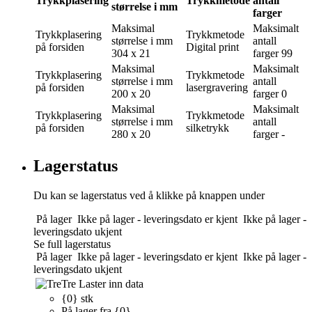
Trykkplasering
Trykkmetode
antall
størrelse i mm
farger
Maksimal
Maksimalt
Trykkplasering
Trykkmetode
størrelse i mm
antall
på forsiden
Digital print
304 x 21
farger
99
Maksimal
Maksimalt
Trykkplasering
Trykkmetode
størrelse i mm
antall
på forsiden
lasergravering
200 x 20
farger
0
Maksimal
Maksimalt
Trykkplasering
Trykkmetode
størrelse i mm
antall
på forsiden
silketrykk
280 x 20
farger
-
Lagerstatus
Du kan se lagerstatus ved å klikke på knappen under
På lager
Ikke på lager - leveringsdato er kjent
Ikke på lager -
leveringsdato ukjent
Se full lagerstatus
På lager
Ikke på lager - leveringsdato er kjent
Ikke på lager -
leveringsdato ukjent
Tre
Laster inn data
{0} stk
På lager fra {0}