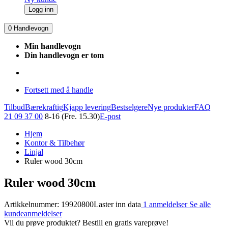
Logg inn
0
Handlevogn
Min handlevogn
Din handlevogn er tom
Fortsett med å handle
Tilbud
Bærekraftig
Kjapp levering
Bestselgere
Nye produkter
FAQ
21 09 37 00
8-16 (Fre. 15.30)
E-post
Hjem
Kontor & Tilbehør
Linjal
Ruler wood 30cm
Ruler wood 30cm
Artikkelnummer: 19920800
Laster inn data
1 anmeldelser
Se alle
kundeanmeldelser
Vil du prøve produktet? Bestill en gratis vareprøve!