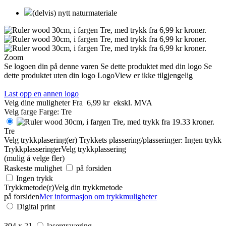
(delvis) nytt naturmateriale
Zoom
Se logoen din på denne varen
Se dette produktet med din logo
Se
dette produktet uten din logo
LogoView er ikke tilgjengelig
Last opp en annen logo
Velg dine muligheter
Fra
6,99 kr
ekskl. MVA
Velg farge
Farge:
Tre
Tre
Velg trykkplasering(er)
Trykkets plassering/plasseringer:
Ingen trykk
Trykkplasseringer
Velg trykkplassering
(mulig å velge fler)
Raskeste mulighet
på forsiden
Ingen trykk
Trykkmetode(r)
Velg din trykkmetode
på forsiden
Mer informasjon om trykkmuligheter
Digital print
304 x 21
lasergravering