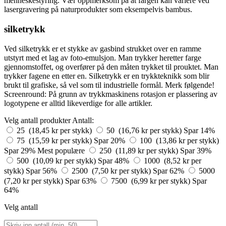
menneskestyring. Vær oppmerksom på at fargen kan variere ved
lasergravering på naturprodukter som eksempelvis bambus.
silketrykk
Ved silketrykk er et stykke av gasbind strukket over en ramme
utstyrt med et lag av foto-emulsjon. Man trykker heretter farge
gjennomstoffet, og overfører på den måten trykket til prouktet. Man
trykker fagene en etter en. Silketrykk er en trykkteknikk som blir
brukt til grafiske, så vel som til industrielle formål. Merk følgende!
Screenround: På grunn av trykkmaskinens rotasjon er plassering av
logotypene er alltid likeverdige for alle artikler.
Velg antall produkter
Antall:
25 (18,45 kr per stykk)
50 (16,76 kr per stykk)
Spar 14%
75 (15,59 kr per stykk)
Spar 20%
100 (13,86 kr per stykk)
Spar 29%
Mest populære
250 (11,89 kr per stykk)
Spar 39%
500 (10,09 kr per stykk)
Spar 48%
1000 (8,52 kr per
stykk)
Spar 56%
2500 (7,50 kr per stykk)
Spar 62%
5000
(7,20 kr per stykk)
Spar 63%
7500 (6,99 kr per stykk)
Spar
64%
Velg antall