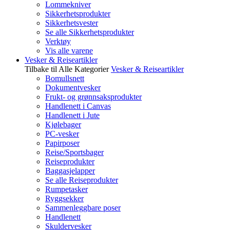
Lommekniver
Sikkerhetsprodukter
Sikkerhetsvester
Se alle Sikkerhetsprodukter
Verktøy
Vis alle varene
Vesker & Reiseartikler
Tilbake til Alle Kategorier
Vesker & Reiseartikler
Bomullsnett
Dokumentvesker
Frukt- og grønnsaksprodukter
Handlenett i Canvas
Handlenett i Jute
Kjølebager
PC-vesker
Papirposer
Reise/Sportsbager
Reiseprodukter
Baggasjelapper
Se alle Reiseprodukter
Rumpetasker
Ryggsekker
Sammenleggbare poser
Handlenett
Skuldervesker