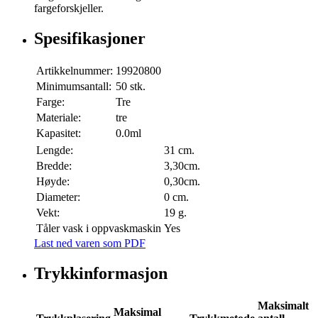
fargeforskjeller.
Spesifikasjoner
Artikkelnummer:
19920800
Minimumsantall:
50 stk.
Farge:
Tre
Materiale:
tre
Kapasitet:
0.0ml
Lengde:
31 cm.
Bredde:
3,30cm.
Høyde:
0,30cm.
Diameter:
0 cm.
Vekt:
19 g.
Tåler vask i oppvaskmaskin
Yes
Last ned varen som PDF
Trykkinformasjon
Maksimalt
Maksimal