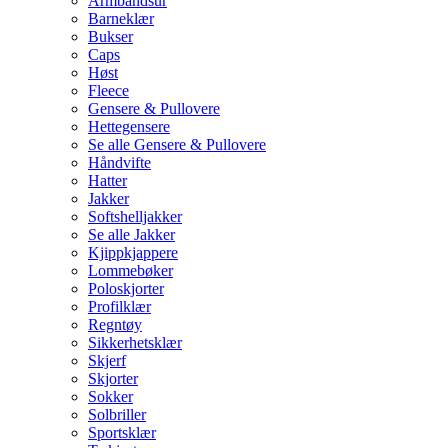
Armbåndsur
Barneklær
Bukser
Caps
Høst
Fleece
Gensere & Pullovere
Hettegensere
Se alle Gensere & Pullovere
Håndvifte
Hatter
Jakker
Softshelljakker
Se alle Jakker
Kjippkjappere
Lommebøker
Poloskjorter
Profilklær
Regntøy
Sikkerhetsklær
Skjerf
Skjorter
Sokker
Solbriller
Sportsklær