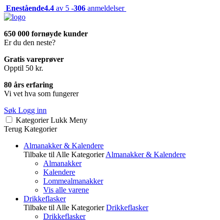
Enestående
4.4
av 5 -
306
anmeldelser
650 000 fornøyde kunder
Er du den neste?
Gratis vareprøver
Opptil 50 kr.
80 års erfaring
Vi vet hva som fungerer
Søk
Logg inn
Kategorier
Lukk
Meny
Terug
Kategorier
Almanakker & Kalendere
Tilbake til Alle Kategorier
Almanakker & Kalendere
Almanakker
Kalendere
Lommealmanakker
Vis alle varene
Drikkeflasker
Tilbake til Alle Kategorier
Drikkeflasker
Drikkeflasker