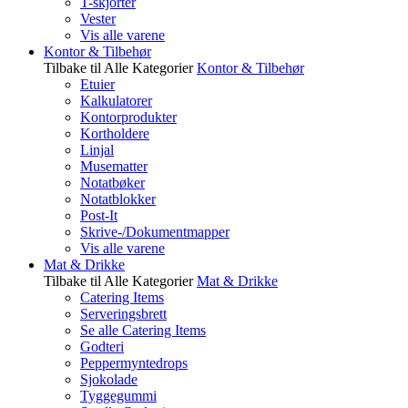
T-skjorter
Vester
Vis alle varene
Kontor & Tilbehør
Tilbake til Alle Kategorier
Kontor & Tilbehør
Etuier
Kalkulatorer
Kontorprodukter
Kortholdere
Linjal
Musematter
Notatbøker
Notatblokker
Post-It
Skrive-/Dokumentmapper
Vis alle varene
Mat & Drikke
Tilbake til Alle Kategorier
Mat & Drikke
Catering Items
Serveringsbrett
Se alle Catering Items
Godteri
Peppermyntedrops
Sjokolade
Tyggegummi