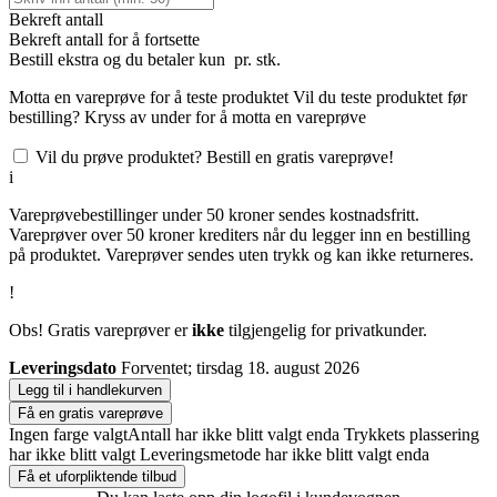
Bekreft antall
Bekreft antall for å fortsette
Bestill
ekstra og du betaler kun
pr. stk.
Motta en vareprøve for å teste produktet
Vil du teste produktet før
bestilling? Kryss av under for å motta en vareprøve
Vil du prøve produktet? Bestill en gratis vareprøve!
i
Vareprøvebestillinger under 50 kroner sendes kostnadsfritt.
Vareprøver over 50 kroner krediters når du legger inn en bestilling
på produktet. Vareprøver sendes uten trykk og kan ikke returneres.
!
Obs! Gratis vareprøver er
ikke
tilgjengelig for privatkunder.
Leveringsdato
Forventet; tirsdag 18. august 2026
Legg til i handlekurven
Få en gratis vareprøve
Ingen farge valgt
Antall har ikke blitt valgt enda
Trykkets plassering
har ikke blitt valgt
Leveringsmetode har ikke blitt valgt enda
Få et uforpliktende tilbud