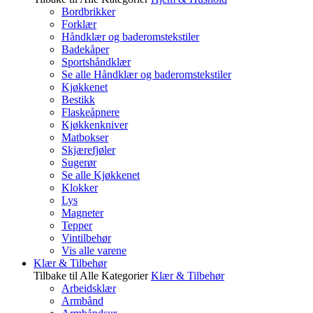
Bordbrikker
Forklær
Håndklær og baderomstekstiler
Badekåper
Sportshåndklær
Se alle Håndklær og baderomstekstiler
Kjøkkenet
Bestikk
Flaskeåpnere
Kjøkkenkniver
Matbokser
Skjærefjøler
Sugerør
Se alle Kjøkkenet
Klokker
Lys
Magneter
Tepper
Vintilbehør
Vis alle varene
Klær & Tilbehør
Tilbake til Alle Kategorier
Klær & Tilbehør
Arbeidsklær
Armbånd