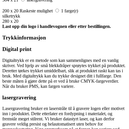
200 x 20
Raskeste mulighet
1 farge(r)
silketrykk
280 x 20
Last opp din logo i handlevognen eller etter bestillingen.
Trykkinformasjon
Digital print
Digitaltrykk er en metode som kan sammenlignes med en vanlig
skriver. Ved hjelp av små blekkdråper sprøytes trykket på produktet.
Deretter tørkes trykket umiddelbart, slik at produktet raskt kan tas i
bruk. Med digitaltrykk kan du trykke designet ditt i fullfarge. Den
beste måten å gjøre dette på er ved å bruke CMYK-fargeverdier.
Når du bruker PMS, kan fargen variere.
lasergravering
Lasergravering bruker en laserstråle til å gravere logen eller motivet
inn i produktet. Dette etterlater en fordypning i materialet, og
fremstår meget stilrent. Vi bruker datastyrt laser, og kan derfor
gravere veldig presist og helautomatisert uten behov for