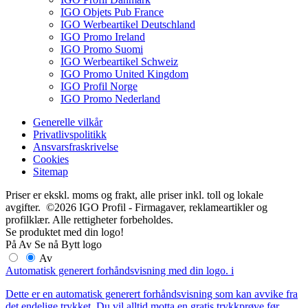
IGO Objets Pub France
IGO Werbeartikel Deutschland
IGO Promo Ireland
IGO Promo Suomi
IGO Werbeartikel Schweiz
IGO Promo United Kingdom
IGO Profil Norge
IGO Promo Nederland
Generelle vilkår
Privatlivspolitikk
Ansvarsfraskrivelse
Cookies
Sitemap
Priser er ekskl. moms og frakt, alle priser inkl. toll og lokale
avgifter. ©2026 IGO Profil - Firmagaver, reklameartikler og
profilklær. Alle rettigheter forbeholdes.
Se produktet med din logo!
På
Av
Se nå
Bytt logo
Av
Automatisk generert forhåndsvisning med din logo.
i
Dette er en automatisk generert forhåndsvisning som kan avvike fra
det endelige trykket. Du vil alltid motta en gratis trykkprøve før