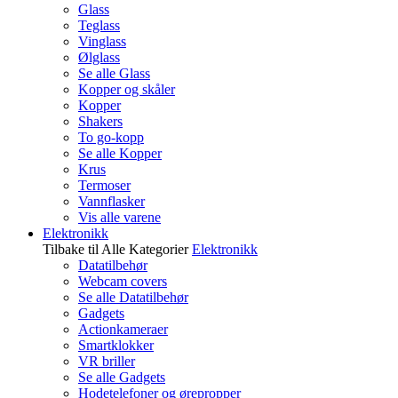
Glass
Teglass
Vinglass
Ølglass
Se alle Glass
Kopper og skåler
Kopper
Shakers
To go-kopp
Se alle Kopper
Krus
Termoser
Vannflasker
Vis alle varene
Elektronikk
Tilbake til Alle Kategorier
Elektronikk
Datatilbehør
Webcam covers
Se alle Datatilbehør
Gadgets
Actionkameraer
Smartklokker
VR briller
Se alle Gadgets
Hodetelefoner og ørepropper