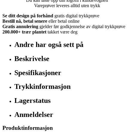
Du kan laste opp din logofil i kundevognen
Vareprøver leveres alltid uten trykk
Se ditt design på forhånd
gratis digital trykkprøve
Bestill nå, betal senere
eller betal online
Gratis annulering
gjelder før godkjennelse av digital trykkprøve
200.000+
trær plantet
takket være deg
Andre har også sett på
Beskrivelse
Spesifikasjoner
Trykkinformasjon
Lagerstatus
Anmeldelser
Produktinformasjon