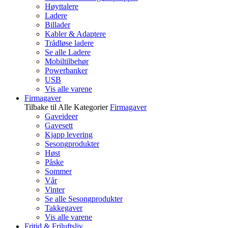
Høyttalere
Ladere
Billader
Kabler & Adaptere
Trådløse ladere
Se alle Ladere
Mobiltilbehør
Powerbanker
USB
Vis alle varene
Firmagaver
Tilbake til Alle Kategorier
Firmagaver
Gaveideer
Gavesett
Kjapp levering
Sesongprodukter
Høst
Påske
Sommer
Vår
Vinter
Se alle Sesongprodukter
Takkegaver
Vis alle varene
Fritid & Friluftsliv