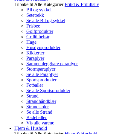
Tilbake til Alle Kategorier
Fritid & Friluftsliv
Bil og sykkel
Setetrekk
Se alle Bil og sykkel
Frisbee
Golfprodukter
Grilltilbehør
Hage
Husdyrsprodukter
Kikkerter
Paraplyer
Sammenleggbare paraplyer
Stormparaplyer
Se alle Paraplyer
Sportsprodukter
Fotballer
Se alle Sportsprodukter
Strand
Strandhåndklær
Strandstoler
Se alle Strand
Badeballer
Vis alle varene
Hjem & Hushold
Tilbake til Alle Kategorier
Hjem & Hushold