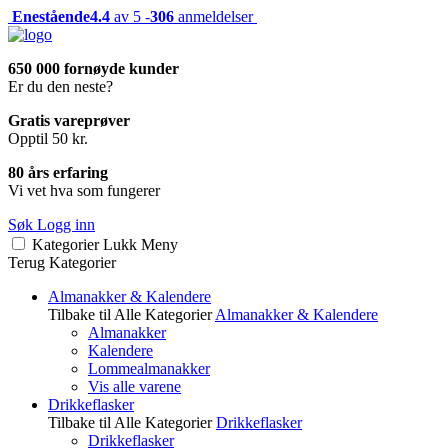
Enestående
4.4
av 5 -
306
anmeldelser
650 000 fornøyde kunder
Er du den neste?
Gratis vareprøver
Opptil 50 kr.
80 års erfaring
Vi vet hva som fungerer
Søk
Logg inn
Kategorier
Lukk
Meny
Terug
Kategorier
Almanakker & Kalendere
Tilbake til Alle Kategorier
Almanakker & Kalendere
Almanakker
Kalendere
Lommealmanakker
Vis alle varene
Drikkeflasker
Tilbake til Alle Kategorier
Drikkeflasker
Drikkeflasker