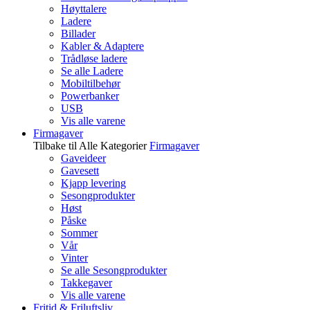
Høyttalere
Ladere
Billader
Kabler & Adaptere
Trådløse ladere
Se alle Ladere
Mobiltilbehør
Powerbanker
USB
Vis alle varene
Firmagaver
Tilbake til Alle Kategorier
Firmagaver
Gaveideer
Gavesett
Kjapp levering
Sesongprodukter
Høst
Påske
Sommer
Vår
Vinter
Se alle Sesongprodukter
Takkegaver
Vis alle varene
Fritid & Friluftsliv