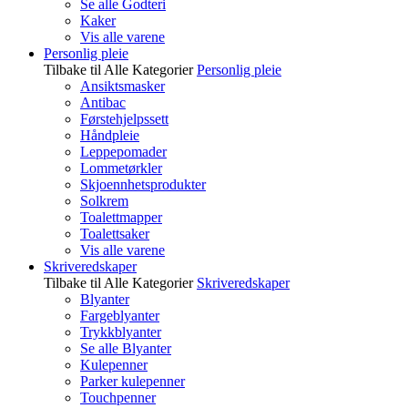
Se alle Godteri
Kaker
Vis alle varene
Personlig pleie
Tilbake til Alle Kategorier
Personlig pleie
Ansiktsmasker
Antibac
Førstehjelpssett
Håndpleie
Leppepomader
Lommetørkler
Skjoennhetsprodukter
Solkrem
Toalettmapper
Toalettsaker
Vis alle varene
Skriveredskaper
Tilbake til Alle Kategorier
Skriveredskaper
Blyanter
Fargeblyanter
Trykkblyanter
Se alle Blyanter
Kulepenner
Parker kulepenner
Touchpenner