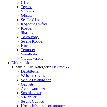
Glass
Teglass
Vinglass
Ølglass
Se alle Glass
Kopper og skåler
Kopper
Shakers
To go-kopp
Se alle Kopper
Krus
Termoser
Vannflasker
Vis alle varene
Elektronikk
Tilbake til Alle Kategorier
Elektronikk
Datatilbehør
Webcam covers
Se alle Datatilbehør
Gadgets
Actionkameraer
Smartklokker
VR briller
Se alle Gadgets
Hodetelefoner og ørepropper