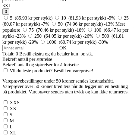
3XL
0
5 (85,93 kr per stykk)
10 (81,93 kr per stykk)
-5%
25
(80,07 kr per stykk)
-7%
50 (74,96 kr per stykk)
-13%
Mest
populære
75 (70,46 kr per stykk)
-18%
100 (66,47 kr per
stykk)
-23%
250 (64,05 kr per stykk)
-26%
500 (61,81
kr per stykk)
-29%
1000 (60,74 kr per stykk)
-30%
OK
Totalt:
0
Bestill
ekstra og du betaler kun
pr. stk.
Bekreft antall per størrelse
Bekreft antall og størrelser for å fortsette
Vil du teste produktet? Bestill en vareprøve!
Vareprøvebestillinger under 50 kroner sendes kostnadsfritt.
Vareprøver over 50 kroner krediters når du legger inn en bestilling
på produktet. Vareprøver sendes uten trykk og kan ikke returneres.
XXS
XS
S
M
L
XL