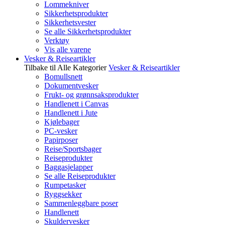
Lommekniver
Sikkerhetsprodukter
Sikkerhetsvester
Se alle Sikkerhetsprodukter
Verktøy
Vis alle varene
Vesker & Reiseartikler
Tilbake til Alle Kategorier
Vesker & Reiseartikler
Bomullsnett
Dokumentvesker
Frukt- og grønnsaksprodukter
Handlenett i Canvas
Handlenett i Jute
Kjølebager
PC-vesker
Papirposer
Reise/Sportsbager
Reiseprodukter
Baggasjelapper
Se alle Reiseprodukter
Rumpetasker
Ryggsekker
Sammenleggbare poser
Handlenett
Skuldervesker