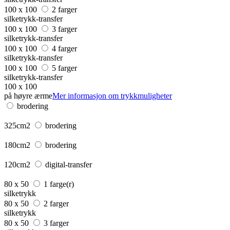
100 x 100
2 farger
silketrykk-transfer
100 x 100
3 farger
silketrykk-transfer
100 x 100
4 farger
silketrykk-transfer
100 x 100
5 farger
silketrykk-transfer
100 x 100
på høyre ærme
Mer informasjon om trykkmuligheter
brodering
325cm2
brodering
180cm2
brodering
120cm2
digital-transfer
80 x 50
1 farge(r)
silketrykk
80 x 50
2 farger
silketrykk
80 x 50
3 farger