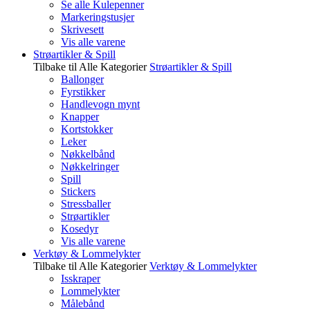
Se alle Kulepenner
Markeringstusjer
Skrivesett
Vis alle varene
Strøartikler & Spill
Tilbake til Alle Kategorier
Strøartikler & Spill
Ballonger
Fyrstikker
Handlevogn mynt
Knapper
Kortstokker
Leker
Nøkkelbånd
Nøkkelringer
Spill
Stickers
Stressballer
Strøartikler
Kosedyr
Vis alle varene
Verktøy & Lommelykter
Tilbake til Alle Kategorier
Verktøy & Lommelykter
Isskraper
Lommelykter
Målebånd