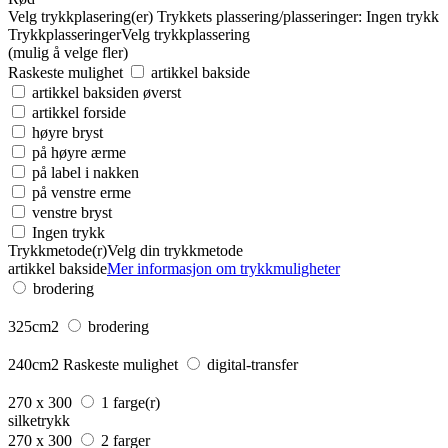
Velg trykkplasering(er)
Trykkets plassering/plasseringer:
Ingen trykk
Trykkplasseringer
Velg trykkplassering
(mulig å velge fler)
Raskeste mulighet
artikkel bakside
artikkel baksiden øverst
artikkel forside
høyre bryst
på høyre ærme
på label i nakken
på venstre erme
venstre bryst
Ingen trykk
Trykkmetode(r)
Velg din trykkmetode
artikkel bakside
Mer informasjon om trykkmuligheter
brodering
325cm2
brodering
240cm2
Raskeste mulighet
digital-transfer
270 x 300
1 farge(r)
silketrykk
270 x 300
2 farger