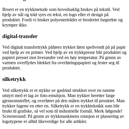
Broeri er en trykkmetode som hovedsaklig brukes på tekstil. Ved
hjelp av nål og tråd syes en tekst, en logo eller et design på
produktet. Fordi vi bruker polyestertråder er broderiet fargeekte og
krymper ikke.
digital-transfer
Ved digitalt transfertrykk påføres trykket først speilvendt på på papir
ved hjelp av en printer. Ved hjelp av en trykkpresse blir produktet og
papiret presset mot hverandre ved en høy temperatur. På grunn av
varmen overflyttes blekket fra overføringspapiret og fester seg til
produktet.
silketrykk
Ved silketrykk er et stykke av gasbind strukket over en ramme
utstyrt med et lag av foto-emulsjon. Man trykker heretter farge
gjennomstoffet, og overfører på den måten trykket til prouktet. Man
trykker fagene en etter en. Silketrykk er en trykkteknikk som blir
brukt til grafiske, så vel som til industrielle formål. Merk følgende!
Screenround: På grunn av trykkmaskinens rotasjon er plassering av
logotypene er alltid likeverdige for alle artikler.