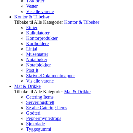
T-skjorter
Vester
Vis alle varene
Kontor & Tilbehør
Tilbake til Alle Kategorier
Kontor & Tilbehør
Etuier
Kalkulatorer
Kontorprodukter
Kortholdere
Linjal
Musematter
Notatbøker
Notatblokker
Post-It
Skrive-/Dokumentmapper
Vis alle varene
Mat & Drikke
Tilbake til Alle Kategorier
Mat & Drikke
Catering Items
Serveringsbrett
Se alle Catering Items
Godteri
Peppermyntedrops
Sjokolade
Tyggegummi