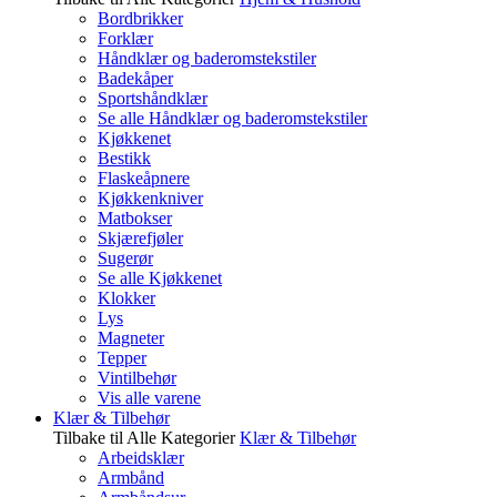
Bordbrikker
Forklær
Håndklær og baderomstekstiler
Badekåper
Sportshåndklær
Se alle Håndklær og baderomstekstiler
Kjøkkenet
Bestikk
Flaskeåpnere
Kjøkkenkniver
Matbokser
Skjærefjøler
Sugerør
Se alle Kjøkkenet
Klokker
Lys
Magneter
Tepper
Vintilbehør
Vis alle varene
Klær & Tilbehør
Tilbake til Alle Kategorier
Klær & Tilbehør
Arbeidsklær
Armbånd