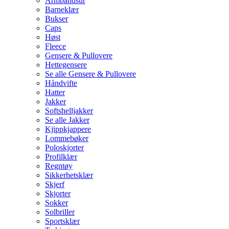
Armbåndsur
Barneklær
Bukser
Caps
Høst
Fleece
Gensere & Pullovere
Hettegensere
Se alle Gensere & Pullovere
Håndvifte
Hatter
Jakker
Softshelljakker
Se alle Jakker
Kjippkjappere
Lommebøker
Poloskjorter
Profilklær
Regntøy
Sikkerhetsklær
Skjerf
Skjorter
Sokker
Solbriller
Sportsklær