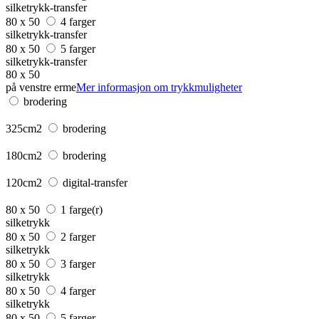
silketrykk-transfer
80 x 50
4 farger
silketrykk-transfer
80 x 50
5 farger
silketrykk-transfer
80 x 50
på venstre erme
Mer informasjon om trykkmuligheter
brodering
325cm2
brodering
180cm2
brodering
120cm2
digital-transfer
80 x 50
1 farge(r)
silketrykk
80 x 50
2 farger
silketrykk
80 x 50
3 farger
silketrykk
80 x 50
4 farger
silketrykk
80 x 50
5 farger