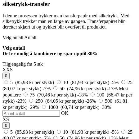
silketrykk-transfer
I denne prosessen trykker man transferpapir med silketrykk. Med
silketrykk trykker man en farge av gangen. Transferpapiret blir
deretter skjært ut og trykket blir overført til produktet.
Velg antall
Antall:
Velg antall
Det er mulig å kombinere og
spar opptil 30%
Tilgjengelig fra 5 stk
XXS
0
5 (85,93 kr per stykk)
10 (81,93 kr per stykk)
-5%
25
(80,07 kr per stykk)
-7%
50 (74,96 kr per stykk)
-13%
Mest
populære
75 (70,46 kr per stykk)
-18%
100 (66,47 kr per
stykk)
-23%
250 (64,05 kr per stykk)
-26%
500 (61,81
kr per stykk)
-29%
1000 (60,74 kr per stykk)
-30%
OK
XS
0
5 (85,93 kr per stykk)
10 (81,93 kr per stykk)
-5%
25
(80,07 kr per stykk)
-7%
50 (74,96 kr per stykk)
-13%
Mest