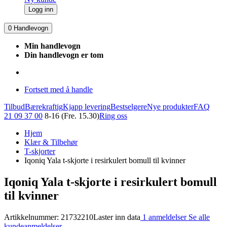
Logg inn
0
Handlevogn
Min handlevogn
Din handlevogn er tom
Fortsett med å handle
Tilbud
Bærekraftig
Kjapp levering
Bestselgere
Nye produkter
FAQ
21 09 37 00
8-16 (Fre. 15.30)
Ring oss
Hjem
Klær & Tilbehør
T-skjorter
Iqoniq Yala t-skjorte i resirkulert bomull til kvinner
Iqoniq Yala t-skjorte i resirkulert bomull
til kvinner
Artikkelnummer: 21732210
Laster inn data
1 anmeldelser
Se alle
kundeanmeldelser