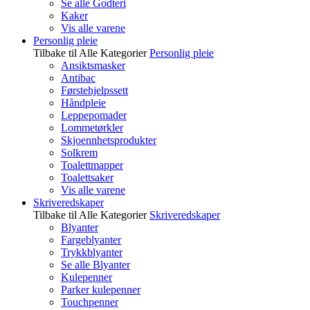
Se alle Godteri
Kaker
Vis alle varene
Personlig pleie
Tilbake til Alle Kategorier
Personlig pleie
Ansiktsmasker
Antibac
Førstehjelpssett
Håndpleie
Leppepomader
Lommetørkler
Skjoennhetsprodukter
Solkrem
Toalettmapper
Toalettsaker
Vis alle varene
Skriveredskaper
Tilbake til Alle Kategorier
Skriveredskaper
Blyanter
Fargeblyanter
Trykkblyanter
Se alle Blyanter
Kulepenner
Parker kulepenner
Touchpenner