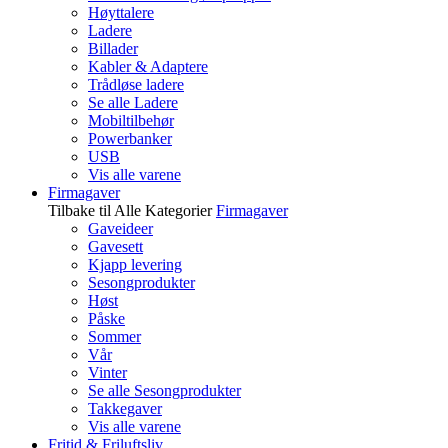
Høyttalere
Ladere
Billader
Kabler & Adaptere
Trådløse ladere
Se alle Ladere
Mobiltilbehør
Powerbanker
USB
Vis alle varene
Firmagaver
Tilbake til Alle Kategorier
Firmagaver
Gaveideer
Gavesett
Kjapp levering
Sesongprodukter
Høst
Påske
Sommer
Vår
Vinter
Se alle Sesongprodukter
Takkegaver
Vis alle varene
Fritid & Friluftsliv