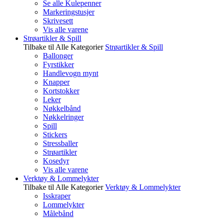
Se alle Kulepenner
Markeringstusjer
Skrivesett
Vis alle varene
Strøartikler & Spill
Tilbake til Alle Kategorier
Strøartikler & Spill
Ballonger
Fyrstikker
Handlevogn mynt
Knapper
Kortstokker
Leker
Nøkkelbånd
Nøkkelringer
Spill
Stickers
Stressballer
Strøartikler
Kosedyr
Vis alle varene
Verktøy & Lommelykter
Tilbake til Alle Kategorier
Verktøy & Lommelykter
Isskraper
Lommelykter
Målebånd