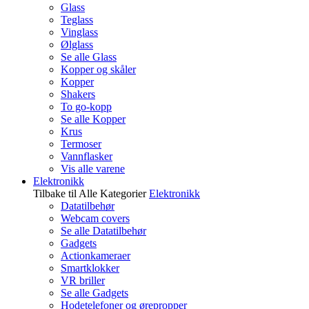
Glass
Teglass
Vinglass
Ølglass
Se alle Glass
Kopper og skåler
Kopper
Shakers
To go-kopp
Se alle Kopper
Krus
Termoser
Vannflasker
Vis alle varene
Elektronikk
Tilbake til Alle Kategorier
Elektronikk
Datatilbehør
Webcam covers
Se alle Datatilbehør
Gadgets
Actionkameraer
Smartklokker
VR briller
Se alle Gadgets
Hodetelefoner og ørepropper