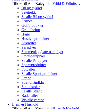
Tilbake til Alle Kategorier
Fritid & Friluftsliv
Bil og sykkel
Setetrekk
Se alle Bil og sykkel
Frisbee
Golfprodukter
Grilltilbehør
Hage
Husdyrsprodukter
Kikkerter
Paraplyer
Sammenleggbare paraplyer
Stormparaplyer
Se alle Paraplyer
Sportsprodukter
Fotballer
Se alle Sportsprodukter
Strand
Strandhåndklær
Strandstoler
Se alle Strand
Badeballer
Vis alle varene
Hjem & Hushold
Tilbake til Alle Kategorier
Hjem & Hushold