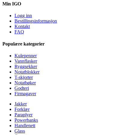
Min IGO
Logg inn
Bestillingsinformasjon
Kontakt
FAQ
Populære kategorier
Kulepenner
Vannflasker
Ryggsekker
Notatblokker
T-skjorter
Notatbøker
Godteri
Firmagaver
Jakker
Forklær
Paraplyer
Powerbanks
Handlenett
Glass