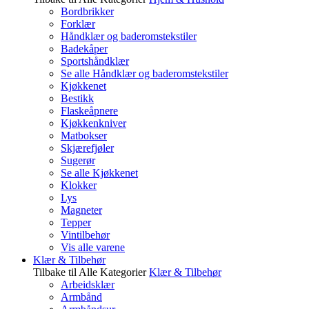
Bordbrikker
Forklær
Håndklær og baderomstekstiler
Badekåper
Sportshåndklær
Se alle Håndklær og baderomstekstiler
Kjøkkenet
Bestikk
Flaskeåpnere
Kjøkkenkniver
Matbokser
Skjærefjøler
Sugerør
Se alle Kjøkkenet
Klokker
Lys
Magneter
Tepper
Vintilbehør
Vis alle varene
Klær & Tilbehør
Tilbake til Alle Kategorier
Klær & Tilbehør
Arbeidsklær
Armbånd