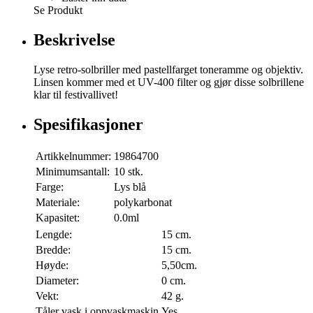
Se Produkt
Beskrivelse
Lyse retro-solbriller med pastellfarget toneramme og objektiv.
Linsen kommer med et UV-400 filter og gjør disse solbrillene
klar til festivallivet!
Spesifikasjoner
Artikkelnummer:
19864700
Minimumsantall:
10 stk.
Farge:
Lys blå
Materiale:
polykarbonat
Kapasitet:
0.0ml
Lengde:
15 cm.
Bredde:
15 cm.
Høyde:
5,50cm.
Diameter:
0 cm.
Vekt:
42 g.
Tåler vask i oppvaskmaskin
Yes