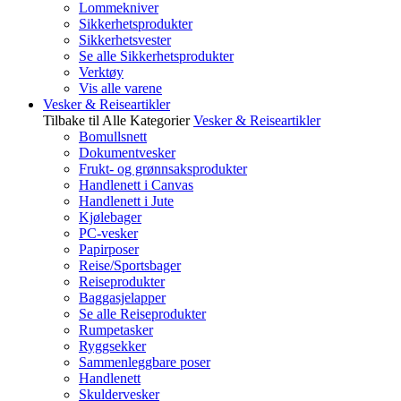
Lommekniver
Sikkerhetsprodukter
Sikkerhetsvester
Se alle Sikkerhetsprodukter
Verktøy
Vis alle varene
Vesker & Reiseartikler
Tilbake til Alle Kategorier
Vesker & Reiseartikler
Bomullsnett
Dokumentvesker
Frukt- og grønnsaksprodukter
Handlenett i Canvas
Handlenett i Jute
Kjølebager
PC-vesker
Papirposer
Reise/Sportsbager
Reiseprodukter
Baggasjelapper
Se alle Reiseprodukter
Rumpetasker
Ryggsekker
Sammenleggbare poser
Handlenett
Skuldervesker