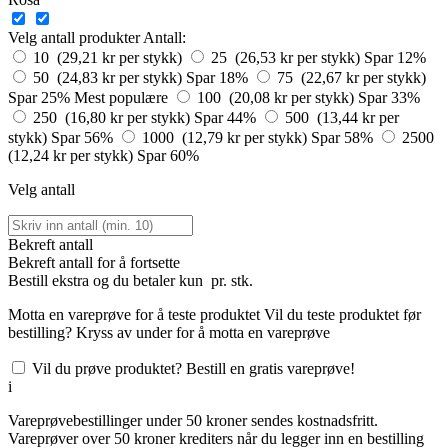
Velg antall produkter
Antall:
10 (29,21 kr per stykk)
25 (26,53 kr per stykk)
Spar 12%
50 (24,83 kr per stykk)
Spar 18%
75 (22,67 kr per stykk)
Spar 25%
Mest populære
100 (20,08 kr per stykk)
Spar 33%
250 (16,80 kr per stykk)
Spar 44%
500 (13,44 kr per
stykk)
Spar 56%
1000 (12,79 kr per stykk)
Spar 58%
2500
(12,24 kr per stykk)
Spar 60%
Velg antall
Bekreft antall
Bekreft antall for å fortsette
Bestill
ekstra og du betaler kun
pr. stk.
Motta en vareprøve for å teste produktet
Vil du teste produktet før
bestilling? Kryss av under for å motta en vareprøve
Vil du prøve produktet? Bestill en gratis vareprøve!
i
Vareprøvebestillinger under 50 kroner sendes kostnadsfritt.
Vareprøver over 50 kroner krediters når du legger inn en bestilling