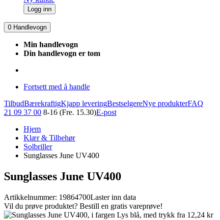
Logg inn
0
Handlevogn
Min handlevogn
Din handlevogn er tom
Fortsett med å handle
Tilbud
Bærekraftig
Kjapp levering
Bestselgere
Nye produkter
FAQ
21 09 37 00
8-16 (Fre. 15.30)
E-post
Hjem
Klær & Tilbehør
Solbriller
Sunglasses June UV400
Sunglasses June UV400
Artikkelnummer: 19864700
Laster inn data
Vil du prøve produktet? Bestill en gratis vareprøve!