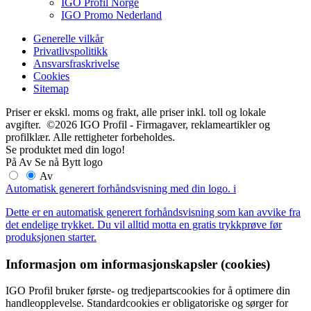
IGO Profil Norge
IGO Promo Nederland
Generelle vilkår
Privatlivspolitikk
Ansvarsfraskrivelse
Cookies
Sitemap
Priser er ekskl. moms og frakt, alle priser inkl. toll og lokale
avgifter. ©2026 IGO Profil - Firmagaver, reklameartikler og
profilklær. Alle rettigheter forbeholdes.
Se produktet med din logo!
På
Av
Se nå
Bytt logo
Av
Automatisk generert forhåndsvisning med din logo.
i
Dette er en automatisk generert forhåndsvisning som kan avvike fra
det endelige trykket. Du vil alltid motta en gratis trykkprøve før
produksjonen starter.
Informasjon om informasjonskapsler (cookies)
IGO Profil bruker første- og tredjepartscookies for å optimere din
handleopplevelse. Standardcookies er obligatoriske og sørger for