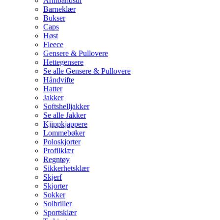
Armbåndsur
Barneklær
Bukser
Caps
Høst
Fleece
Gensere & Pullovere
Hettegensere
Se alle Gensere & Pullovere
Håndvifte
Hatter
Jakker
Softshelljakker
Se alle Jakker
Kjippkjappere
Lommebøker
Poloskjorter
Profilklær
Regntøy
Sikkerhetsklær
Skjerf
Skjorter
Sokker
Solbriller
Sportsklær