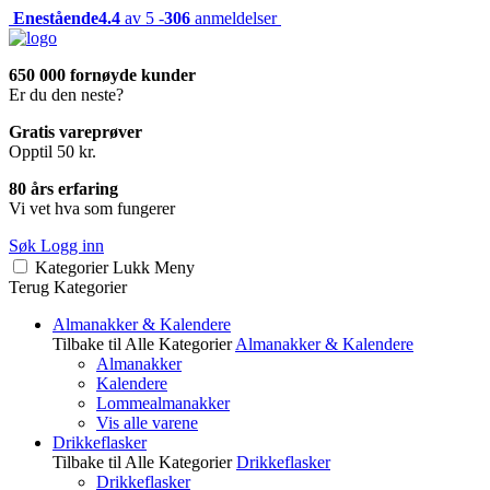
Enestående
4.4
av 5 -
306
anmeldelser
650 000 fornøyde kunder
Er du den neste?
Gratis vareprøver
Opptil 50 kr.
80 års erfaring
Vi vet hva som fungerer
Søk
Logg inn
Kategorier
Lukk
Meny
Terug
Kategorier
Almanakker & Kalendere
Tilbake til Alle Kategorier
Almanakker & Kalendere
Almanakker
Kalendere
Lommealmanakker
Vis alle varene
Drikkeflasker
Tilbake til Alle Kategorier
Drikkeflasker
Drikkeflasker