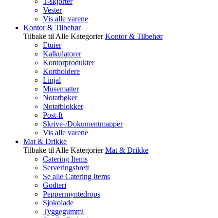
T-skjorter
Vester
Vis alle varene
Kontor & Tilbehør
Tilbake til Alle Kategorier
Kontor & Tilbehør
Etuier
Kalkulatorer
Kontorprodukter
Kortholdere
Linjal
Musematter
Notatbøker
Notatblokker
Post-It
Skrive-/Dokumentmapper
Vis alle varene
Mat & Drikke
Tilbake til Alle Kategorier
Mat & Drikke
Catering Items
Serveringsbrett
Se alle Catering Items
Godteri
Peppermyntedrops
Sjokolade
Tyggegummi