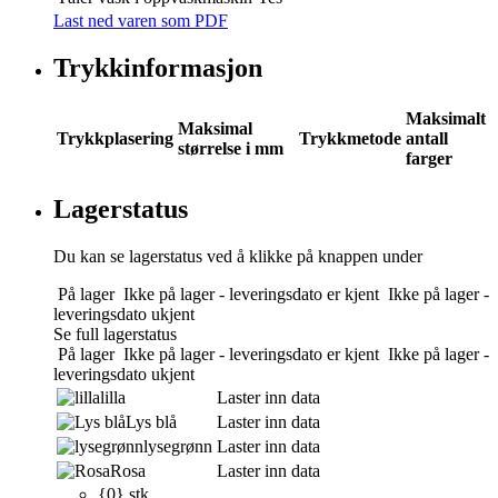
Last ned varen som PDF
Trykkinformasjon
Maksimalt
Maksimal
Trykkplasering
Trykkmetode
antall
størrelse i mm
farger
Lagerstatus
Du kan se lagerstatus ved å klikke på knappen under
På lager
Ikke på lager - leveringsdato er kjent
Ikke på lager -
leveringsdato ukjent
Se full lagerstatus
På lager
Ikke på lager - leveringsdato er kjent
Ikke på lager -
leveringsdato ukjent
lilla
Laster inn data
Lys blå
Laster inn data
lysegrønn
Laster inn data
Rosa
Laster inn data
{0} stk