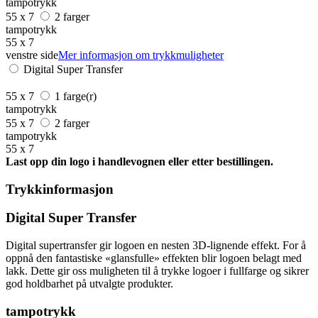
tampotrykk
55 x 7
2 farger
tampotrykk
55 x 7
venstre side
Mer informasjon om trykkmuligheter
Digital Super Transfer
55 x 7
1 farge(r)
tampotrykk
55 x 7
2 farger
tampotrykk
55 x 7
Last opp din logo i handlevognen eller etter bestillingen.
Trykkinformasjon
Digital Super Transfer
Digital supertransfer gir logoen en nesten 3D-lignende effekt. For å
oppnå den fantastiske «glansfulle» effekten blir logoen belagt med
lakk. Dette gir oss muligheten til å trykke logoer i fullfarge og sikrer
god holdbarhet på utvalgte produkter.
tampotrykk