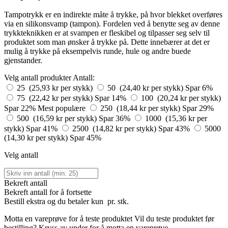
Tampotrykk er en indirekte måte å trykke, på hvor blekket overføres
via en silikonsvamp (tampon). Fordelen ved å benytte seg av denne
trykkteknikken er at svampen er fleskibel og tilpasser seg selv til
produktet som man ønsker å trykke på. Dette innebærer at det er
mulig å trykke på eksempelvis runde, hule og andre buede
gjenstander.
Velg antall produkter
Antall:
25 (25,93 kr per stykk)
50 (24,40 kr per stykk)
Spar 6%
75 (22,42 kr per stykk)
Spar 14%
100 (20,24 kr per stykk)
Spar 22%
Mest populære
250 (18,44 kr per stykk)
Spar 29%
500 (16,59 kr per stykk)
Spar 36%
1000 (15,36 kr per
stykk)
Spar 41%
2500 (14,82 kr per stykk)
Spar 43%
5000
(14,30 kr per stykk)
Spar 45%
Velg antall
Bekreft antall
Bekreft antall for å fortsette
Bestill
ekstra og du betaler kun
pr. stk.
Motta en vareprøve for å teste produktet
Vil du teste produktet før
bestilling? Kryss av under for å motta en vareprøve