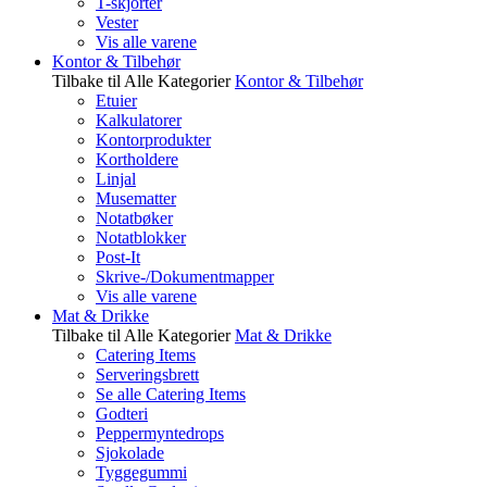
T-skjorter
Vester
Vis alle varene
Kontor & Tilbehør
Tilbake til Alle Kategorier
Kontor & Tilbehør
Etuier
Kalkulatorer
Kontorprodukter
Kortholdere
Linjal
Musematter
Notatbøker
Notatblokker
Post-It
Skrive-/Dokumentmapper
Vis alle varene
Mat & Drikke
Tilbake til Alle Kategorier
Mat & Drikke
Catering Items
Serveringsbrett
Se alle Catering Items
Godteri
Peppermyntedrops
Sjokolade
Tyggegummi