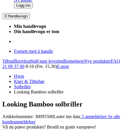
Logg inn
0
Handlevogn
Min handlevogn
Din handlevogn er tom
Fortsett med å handle
Tilbud
Bærekraftig
Kjapp levering
Bestselgere
Nye produkter
FAQ
21 09 37 00
8-16 (Fre. 15.30)
E-post
Hjem
Klær & Tilbehør
Solbriller
Looking Bamboo solbriller
Looking Bamboo solbriller
Artikkelnummer: 30095500
Laster inn data
5 anmeldelser
Se alle
kundeanmeldelser
Vil du prøve produktet? Bestill en gratis vareprøve!