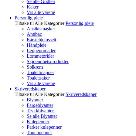
Se alle Godteri
Kaker
Vis alle varene
Personlig pleie
Tilbake til Alle Kategorier
Personlig pleie
Ansiktsmasker
Antibac
Førstehjelpssett
Håndpleie
Leppepomader
Lommetørkler
Skjoennhetsprodukter
Solkrem
Toalettmapper
Toalettsaker
Vis alle varene
Skriveredskaper
Tilbake til Alle Kategorier
Skriveredskaper
Blyanter
Fargeblyanter
Trykkblyanter
Se alle Blyanter
Kulepenner
Parker kulepenner
Touchpenner