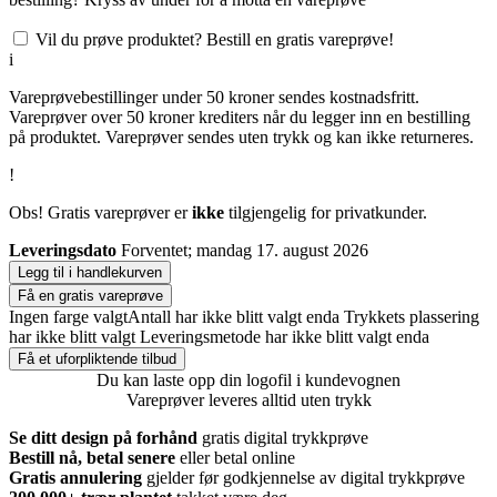
Vil du prøve produktet? Bestill en gratis vareprøve!
i
Vareprøvebestillinger under 50 kroner sendes kostnadsfritt.
Vareprøver over 50 kroner krediters når du legger inn en bestilling
på produktet. Vareprøver sendes uten trykk og kan ikke returneres.
!
Obs! Gratis vareprøver er
ikke
tilgjengelig for privatkunder.
Leveringsdato
Forventet; mandag 17. august 2026
Legg til i handlekurven
Få en gratis vareprøve
Ingen farge valgt
Antall har ikke blitt valgt enda
Trykkets plassering
har ikke blitt valgt
Leveringsmetode har ikke blitt valgt enda
Få et uforpliktende tilbud
Du kan laste opp din logofil i kundevognen
Vareprøver leveres alltid uten trykk
Se ditt design på forhånd
gratis digital trykkprøve
Bestill nå, betal senere
eller betal online
Gratis annulering
gjelder før godkjennelse av digital trykkprøve