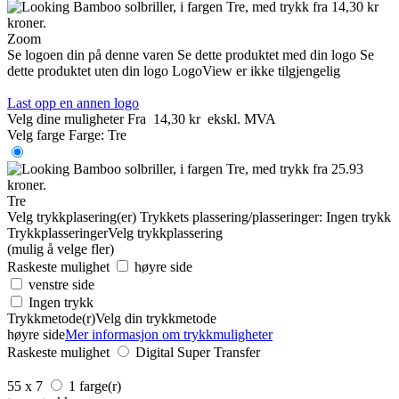
Zoom
Se logoen din på denne varen
Se dette produktet med din logo
Se
dette produktet uten din logo
LogoView er ikke tilgjengelig
Last opp en annen logo
Velg dine muligheter
Fra
14,30 kr
ekskl. MVA
Velg farge
Farge:
Tre
Tre
Velg trykkplasering(er)
Trykkets plassering/plasseringer:
Ingen trykk
Trykkplasseringer
Velg trykkplassering
(mulig å velge fler)
Raskeste mulighet
høyre side
venstre side
Ingen trykk
Trykkmetode(r)
Velg din trykkmetode
høyre side
Mer informasjon om trykkmuligheter
Raskeste mulighet
Digital Super Transfer
55 x 7
1 farge(r)