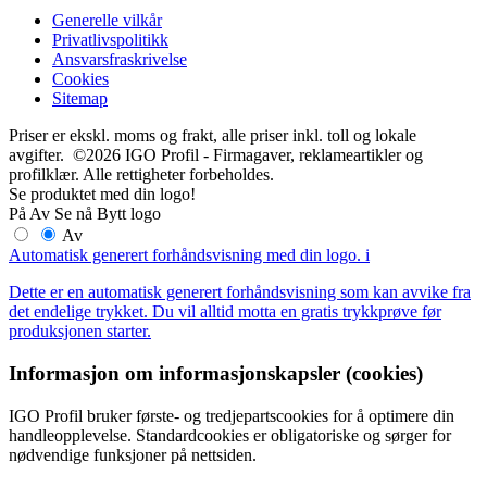
Generelle vilkår
Privatlivspolitikk
Ansvarsfraskrivelse
Cookies
Sitemap
Priser er ekskl. moms og frakt, alle priser inkl. toll og lokale
avgifter. ©2026 IGO Profil - Firmagaver, reklameartikler og
profilklær. Alle rettigheter forbeholdes.
Se produktet med din logo!
På
Av
Se nå
Bytt logo
Av
Automatisk generert forhåndsvisning med din logo.
i
Dette er en automatisk generert forhåndsvisning som kan avvike fra
det endelige trykket. Du vil alltid motta en gratis trykkprøve før
produksjonen starter.
Informasjon om informasjonskapsler (cookies)
IGO Profil bruker første- og tredjepartscookies for å optimere din
handleopplevelse. Standardcookies er obligatoriske og sørger for
nødvendige funksjoner på nettsiden.