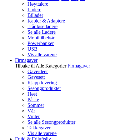
Høyttalere
Ladere
Billader
Kabler & Adaptere
Trådløse ladere
Se alle Ladere
Mobiltilbehør
Powerbanker
USB
Vis alle varene
Firmagaver
Tilbake til Alle Kategorier
Firmagaver
Gaveideer
Gavesett
Kjapp levering
Sesongprodukter
Høst
Påske
Sommer
Vår
Vinter
Se alle Sesongprodukter
Takkegaver
Vis alle varene
Fritid & Friluftsliv