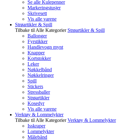
Se alle Kulepenner
Markeringstusjer
Skrivesett
Vis alle varene
Strøartikler & Spill
Tilbake til Alle Kategorier
Strøartikler & Spill
Ballonger
Fyrstikker
Handlevogn mynt
Knapper
Kortstokker
Leker
Nøkkelbånd
Nøkkelringer
Spill
Stickers
Stressballer
Strøartikler
Kosedyr
Vis alle varene
Verktøy & Lommelykter
Tilbake til Alle Kategorier
Verktøy & Lommelykter
Isskraper
Lommelykter
Målebånd