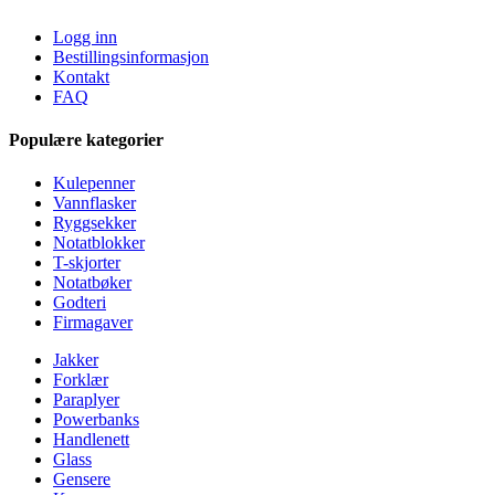
Logg inn
Bestillingsinformasjon
Kontakt
FAQ
Populære kategorier
Kulepenner
Vannflasker
Ryggsekker
Notatblokker
T-skjorter
Notatbøker
Godteri
Firmagaver
Jakker
Forklær
Paraplyer
Powerbanks
Handlenett
Glass
Gensere