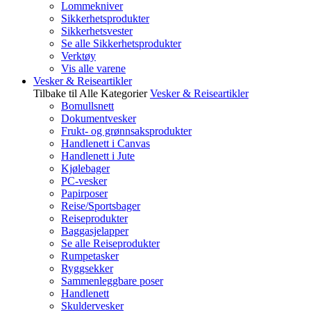
Lommekniver
Sikkerhetsprodukter
Sikkerhetsvester
Se alle Sikkerhetsprodukter
Verktøy
Vis alle varene
Vesker & Reiseartikler
Tilbake til Alle Kategorier
Vesker & Reiseartikler
Bomullsnett
Dokumentvesker
Frukt- og grønnsaksprodukter
Handlenett i Canvas
Handlenett i Jute
Kjølebager
PC-vesker
Papirposer
Reise/Sportsbager
Reiseprodukter
Baggasjelapper
Se alle Reiseprodukter
Rumpetasker
Ryggsekker
Sammenleggbare poser
Handlenett
Skuldervesker