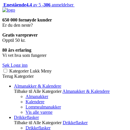
Enestående
4.4
av 5 -
306
anmeldelser
650 000 fornøyde kunder
Er du den neste?
Gratis vareprøver
Opptil 50 kr.
80 års erfaring
Vi vet hva som fungerer
Søk
Logg inn
Kategorier
Lukk
Meny
Terug
Kategorier
Almanakker & Kalendere
Tilbake til Alle Kategorier
Almanakker & Kalendere
Almanakker
Kalendere
Lommealmanakker
Vis alle varene
Drikkeflasker
Tilbake til Alle Kategorier
Drikkeflasker
Drikkeflasker