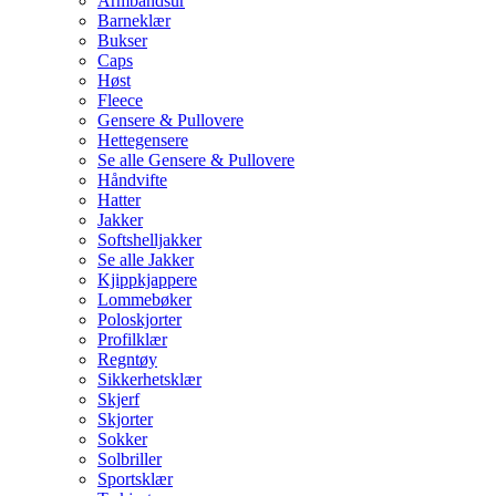
Armbåndsur
Barneklær
Bukser
Caps
Høst
Fleece
Gensere & Pullovere
Hettegensere
Se alle Gensere & Pullovere
Håndvifte
Hatter
Jakker
Softshelljakker
Se alle Jakker
Kjippkjappere
Lommebøker
Poloskjorter
Profilklær
Regntøy
Sikkerhetsklær
Skjerf
Skjorter
Sokker
Solbriller
Sportsklær