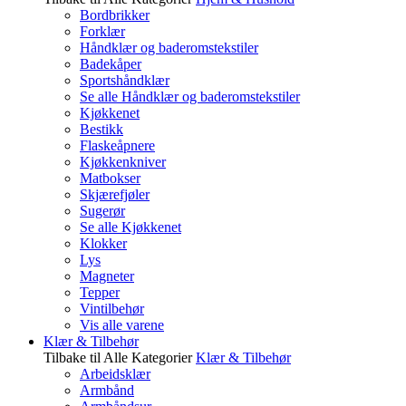
Bordbrikker
Forklær
Håndklær og baderomstekstiler
Badekåper
Sportshåndklær
Se alle Håndklær og baderomstekstiler
Kjøkkenet
Bestikk
Flaskeåpnere
Kjøkkenkniver
Matbokser
Skjærefjøler
Sugerør
Se alle Kjøkkenet
Klokker
Lys
Magneter
Tepper
Vintilbehør
Vis alle varene
Klær & Tilbehør
Tilbake til Alle Kategorier
Klær & Tilbehør
Arbeidsklær
Armbånd