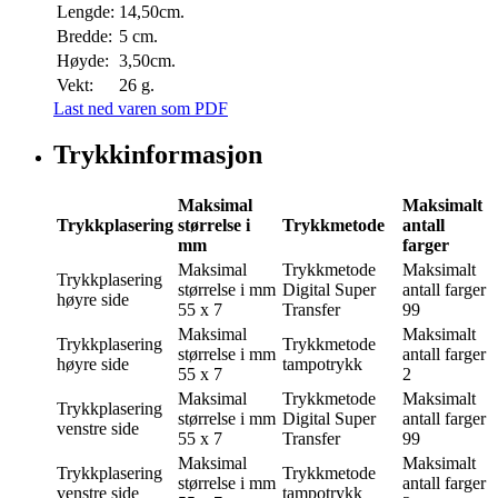
Lengde:
14,50cm.
Bredde:
5 cm.
Høyde:
3,50cm.
Vekt:
26 g.
Last ned varen som PDF
Trykkinformasjon
Maksimal
Maksimalt
Trykkplasering
størrelse i
Trykkmetode
antall
mm
farger
Maksimal
Trykkmetode
Maksimalt
Trykkplasering
størrelse i mm
Digital Super
antall farger
høyre side
55 x 7
Transfer
99
Maksimal
Maksimalt
Trykkplasering
Trykkmetode
størrelse i mm
antall farger
høyre side
tampotrykk
55 x 7
2
Maksimal
Trykkmetode
Maksimalt
Trykkplasering
størrelse i mm
Digital Super
antall farger
venstre side
55 x 7
Transfer
99
Maksimal
Maksimalt
Trykkplasering
Trykkmetode
størrelse i mm
antall farger
venstre side
tampotrykk