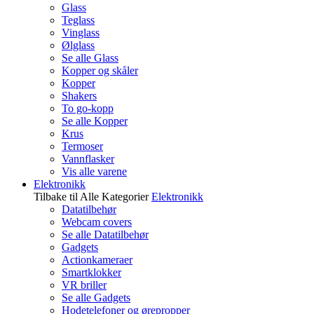
Glass
Teglass
Vinglass
Ølglass
Se alle Glass
Kopper og skåler
Kopper
Shakers
To go-kopp
Se alle Kopper
Krus
Termoser
Vannflasker
Vis alle varene
Elektronikk
Tilbake til Alle Kategorier
Elektronikk
Datatilbehør
Webcam covers
Se alle Datatilbehør
Gadgets
Actionkameraer
Smartklokker
VR briller
Se alle Gadgets
Hodetelefoner og ørepropper