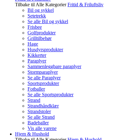
Tilbake til Alle Kategorier
Fritid & Friluftsliv
Bil og sykkel
Setetrekk
Se alle Bil og sykkel
Frisbee
Golfprodukter
Grilltilbehør
Hage
Husdyrsprodukter
Kikkerter
Paraplyer
Sammenleggbare paraplyer
Stormparaplyer
Se alle Paraplyer
Sportsprodukter
Fotballer
Se alle Sportsprodukter
Strand
Strandhåndklær
Strandstoler
Se alle Strand
Badeballer
Vis alle varene
Hjem & Hushold
Tilbake til Alle Kategorier
Hjem & Hushold