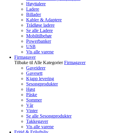
Høyttalere
Ladere
Billader
Kabler & Adaptere
Trådløse ladere
Se alle Ladere
Mobiltilbehør
Powerbanker
USB
Vis alle varene
Firmagaver
Tilbake til Alle Kategorier
Firmagaver
Gaveideer
Gavesett
Kjapp levering
Sesongprodukter
Høst
Påske
Sommer
Vår
Vinter
Se alle Sesongprodukter
Takkegaver
Vis alle varene
Fritid & Friluftsliv