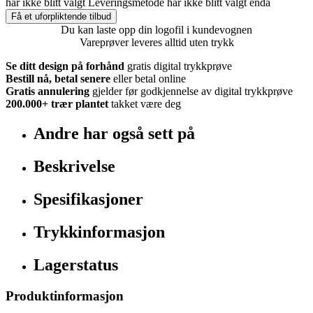
har ikke blitt valgt
Leveringsmetode har ikke blitt valgt enda
Få et uforpliktende tilbud
Du kan laste opp din logofil i kundevognen
Vareprøver leveres alltid uten trykk
Se ditt design på forhånd
gratis digital trykkprøve
Bestill nå, betal senere
eller betal online
Gratis annulering
gjelder før godkjennelse av digital trykkprøve
200.000+
trær plantet
takket være deg
Andre har også sett på
Beskrivelse
Spesifikasjoner
Trykkinformasjon
Lagerstatus
Produktinformasjon