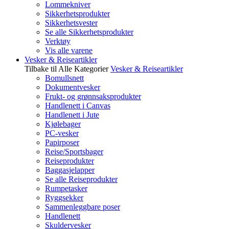
Lommekniver
Sikkerhetsprodukter
Sikkerhetsvester
Se alle Sikkerhetsprodukter
Verktøy
Vis alle varene
Vesker & Reiseartikler
Tilbake til Alle Kategorier
Vesker & Reiseartikler
Bomullsnett
Dokumentvesker
Frukt- og grønnsaksprodukter
Handlenett i Canvas
Handlenett i Jute
Kjølebager
PC-vesker
Papirposer
Reise/Sportsbager
Reiseprodukter
Baggasjelapper
Se alle Reiseprodukter
Rumpetasker
Ryggsekker
Sammenleggbare poser
Handlenett
Skuldervesker