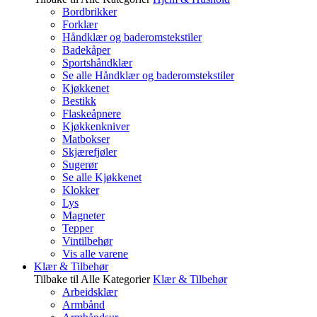
Bordbrikker
Forklær
Håndklær og baderomstekstiler
Badekåper
Sportshåndklær
Se alle Håndklær og baderomstekstiler
Kjøkkenet
Bestikk
Flaskeåpnere
Kjøkkenkniver
Matbokser
Skjærefjøler
Sugerør
Se alle Kjøkkenet
Klokker
Lys
Magneter
Tepper
Vintilbehør
Vis alle varene
Klær & Tilbehør
Tilbake til Alle Kategorier
Klær & Tilbehør
Arbeidsklær
Armbånd