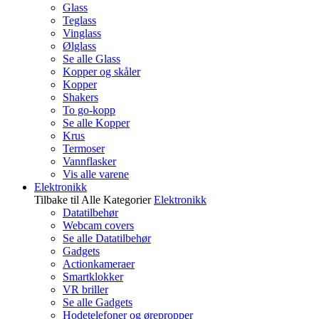
Glass
Teglass
Vinglass
Ølglass
Se alle Glass
Kopper og skåler
Kopper
Shakers
To go-kopp
Se alle Kopper
Krus
Termoser
Vannflasker
Vis alle varene
Elektronikk
Tilbake til Alle Kategorier
Elektronikk
Datatilbehør
Webcam covers
Se alle Datatilbehør
Gadgets
Actionkameraer
Smartklokker
VR briller
Se alle Gadgets
Hodetelefoner og ørepropper