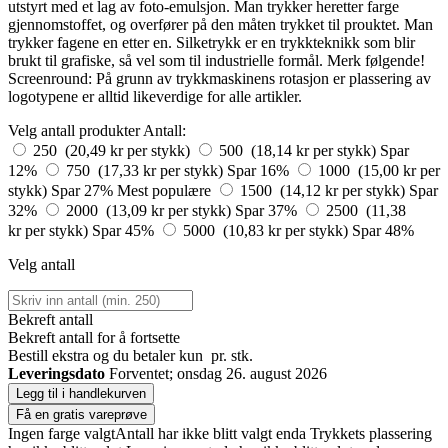
utstyrt med et lag av foto-emulsjon. Man trykker heretter farge
gjennomstoffet, og overfører på den måten trykket til prouktet. Man
trykker fagene en etter en. Silketrykk er en trykkteknikk som blir
brukt til grafiske, så vel som til industrielle formål. Merk følgende!
Screenround: På grunn av trykkmaskinens rotasjon er plassering av
logotypene er alltid likeverdige for alle artikler.
Velg antall produkter
Antall:
250 (20,49 kr per stykk)
500 (18,14 kr per stykk)
Spar
12%
750 (17,33 kr per stykk)
Spar 16%
1000 (15,00 kr per
stykk)
Spar 27%
Mest populære
1500 (14,12 kr per stykk)
Spar
32%
2000 (13,09 kr per stykk)
Spar 37%
2500 (11,38
kr per stykk)
Spar 45%
5000 (10,83 kr per stykk)
Spar 48%
Velg antall
Bekreft antall
Bekreft antall for å fortsette
Bestill
ekstra og du betaler kun
pr. stk.
Leveringsdato
Forventet; onsdag 26. august 2026
Legg til i handlekurven
Få en gratis vareprøve
Ingen farge valgt
Antall har ikke blitt valgt enda
Trykkets plassering