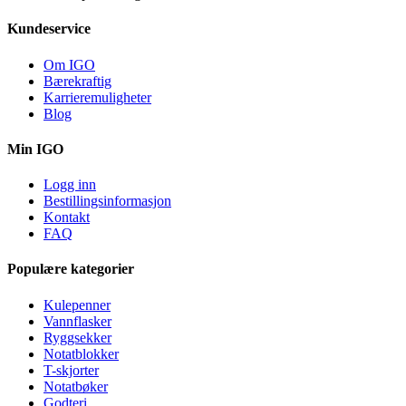
Kundeservice
Om IGO
Bærekraftig
Karrieremuligheter
Blog
Min IGO
Logg inn
Bestillingsinformasjon
Kontakt
FAQ
Populære kategorier
Kulepenner
Vannflasker
Ryggsekker
Notatblokker
T-skjorter
Notatbøker
Godteri