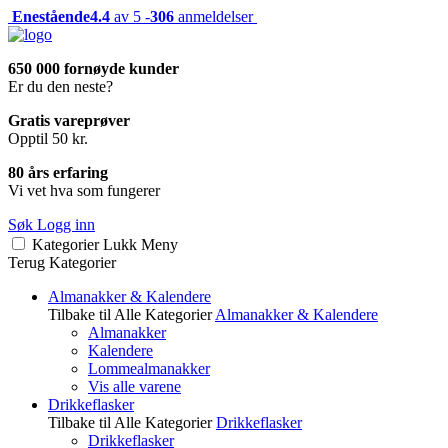
Enestående
4.4
av 5 -
306
anmeldelser
650 000 fornøyde kunder
Er du den neste?
Gratis vareprøver
Opptil 50 kr.
80 års erfaring
Vi vet hva som fungerer
Søk
Logg inn
Kategorier
Lukk
Meny
Terug
Kategorier
Almanakker & Kalendere
Tilbake til Alle Kategorier
Almanakker & Kalendere
Almanakker
Kalendere
Lommealmanakker
Vis alle varene
Drikkeflasker
Tilbake til Alle Kategorier
Drikkeflasker
Drikkeflasker