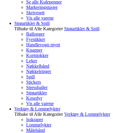
Se alle Kulepenner
Markeringstusjer
Skrivesett
Vis alle varene
Strøartikler & Spill
Tilbake til Alle Kategorier
Strøartikler & Spill
Ballonger
Fyrstikker
Handlevogn mynt
Knapper
Kortstokker
Leker
Nøkkelbånd
Nøkkelringer
Spill
Stickers
Stressballer
Strøartikler
Kosedyr
Vis alle varene
Verktøy & Lommelykter
Tilbake til Alle Kategorier
Verktøy & Lommelykter
Isskraper
Lommelykter
Målebånd