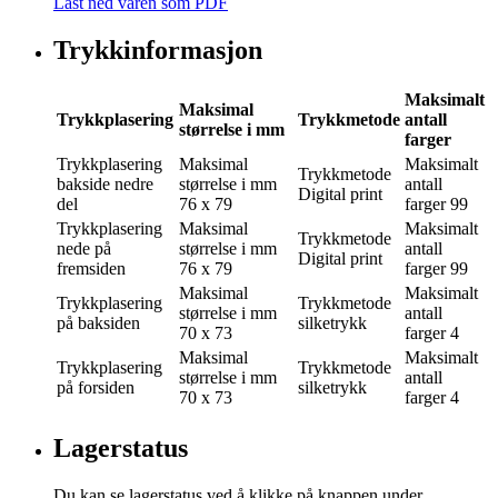
Last ned varen som PDF
Trykkinformasjon
Maksimalt
Maksimal
Trykkplasering
Trykkmetode
antall
størrelse i mm
farger
Trykkplasering
Maksimal
Maksimalt
Trykkmetode
bakside nedre
størrelse i mm
antall
Digital print
del
76 x 79
farger
99
Trykkplasering
Maksimal
Maksimalt
Trykkmetode
nede på
størrelse i mm
antall
Digital print
fremsiden
76 x 79
farger
99
Maksimal
Maksimalt
Trykkplasering
Trykkmetode
størrelse i mm
antall
på baksiden
silketrykk
70 x 73
farger
4
Maksimal
Maksimalt
Trykkplasering
Trykkmetode
størrelse i mm
antall
på forsiden
silketrykk
70 x 73
farger
4
Lagerstatus
Du kan se lagerstatus ved å klikke på knappen under