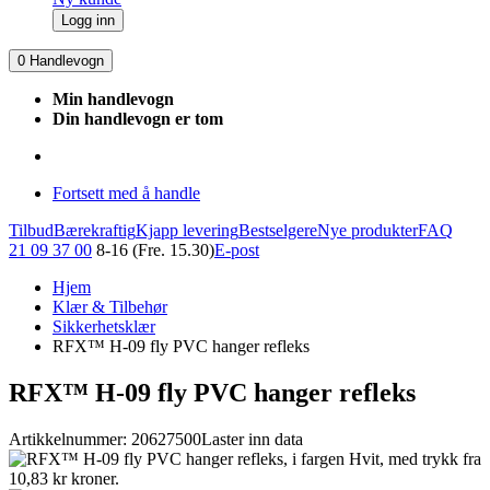
Logg inn
0
Handlevogn
Min handlevogn
Din handlevogn er tom
Fortsett med å handle
Tilbud
Bærekraftig
Kjapp levering
Bestselgere
Nye produkter
FAQ
21 09 37 00
8-16 (Fre. 15.30)
E-post
Hjem
Klær & Tilbehør
Sikkerhetsklær
RFX™ H-09 fly PVC hanger refleks
RFX™ H-09 fly PVC hanger refleks
Artikkelnummer: 20627500
Laster inn data