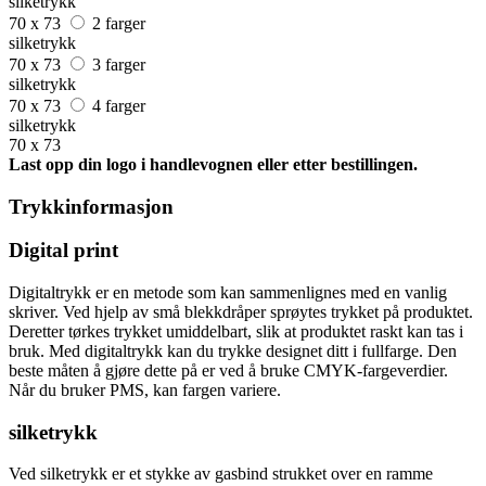
silketrykk
70 x 73
2 farger
silketrykk
70 x 73
3 farger
silketrykk
70 x 73
4 farger
silketrykk
70 x 73
Last opp din logo i handlevognen eller etter bestillingen.
Trykkinformasjon
Digital print
Digitaltrykk er en metode som kan sammenlignes med en vanlig
skriver. Ved hjelp av små blekkdråper sprøytes trykket på produktet.
Deretter tørkes trykket umiddelbart, slik at produktet raskt kan tas i
bruk. Med digitaltrykk kan du trykke designet ditt i fullfarge. Den
beste måten å gjøre dette på er ved å bruke CMYK-fargeverdier.
Når du bruker PMS, kan fargen variere.
silketrykk
Ved silketrykk er et stykke av gasbind strukket over en ramme