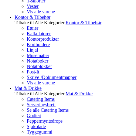
T-skjorter
Vester
Vis alle varene
Kontor & Tilbehør
Tilbake til Alle Kategorier
Kontor & Tilbehør
Etuier
Kalkulatorer
Kontorprodukter
Kortholdere
Linjal
Musematter
Notatbøker
Notatblokker
Post-It
Skrive-/Dokumentmapper
Vis alle varene
Mat & Drikke
Tilbake til Alle Kategorier
Mat & Drikke
Catering Items
Serveringsbrett
Se alle Catering Items
Godteri
Peppermyntedrops
Sjokolade
Tyggegummi