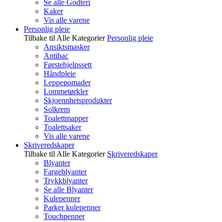
Se alle Godteri
Kaker
Vis alle varene
Personlig pleie
Tilbake til Alle Kategorier
Personlig pleie
Ansiktsmasker
Antibac
Førstehjelpssett
Håndpleie
Leppepomader
Lommetørkler
Skjoennhetsprodukter
Solkrem
Toalettmapper
Toalettsaker
Vis alle varene
Skriveredskaper
Tilbake til Alle Kategorier
Skriveredskaper
Blyanter
Fargeblyanter
Trykkblyanter
Se alle Blyanter
Kulepenner
Parker kulepenner
Touchpenner