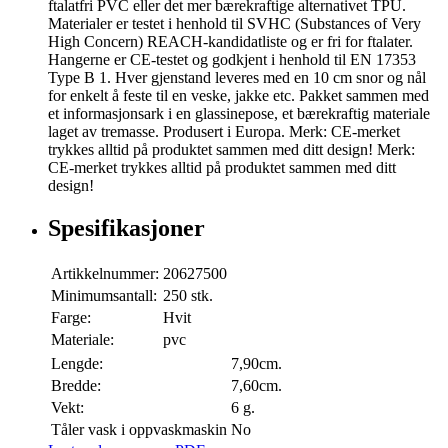
ftalatfri PVC eller det mer bærekraftige alternativet TPU.
Materialer er testet i henhold til SVHC (Substances of Very
High Concern) REACH-kandidatliste og er fri for ftalater.
Hangerne er CE-testet og godkjent i henhold til EN 17353
Type B 1. Hver gjenstand leveres med en 10 cm snor og nål
for enkelt å feste til en veske, jakke etc. Pakket sammen med
et informasjonsark i en glassinepose, et bærekraftig materiale
laget av tremasse. Produsert i Europa. Merk: CE-merket
trykkes alltid på produktet sammen med ditt design! Merk:
CE-merket trykkes alltid på produktet sammen med ditt
design!
Spesifikasjoner
Artikkelnummer:
20627500
Minimumsantall:
250 stk.
Farge:
Hvit
Materiale:
pvc
Lengde:
7,90cm.
Bredde:
7,60cm.
Vekt:
6 g.
Tåler vask i oppvaskmaskin
No