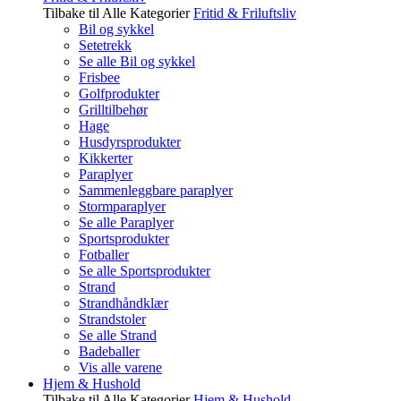
Tilbake til Alle Kategorier
Fritid & Friluftsliv
Bil og sykkel
Setetrekk
Se alle Bil og sykkel
Frisbee
Golfprodukter
Grilltilbehør
Hage
Husdyrsprodukter
Kikkerter
Paraplyer
Sammenleggbare paraplyer
Stormparaplyer
Se alle Paraplyer
Sportsprodukter
Fotballer
Se alle Sportsprodukter
Strand
Strandhåndklær
Strandstoler
Se alle Strand
Badeballer
Vis alle varene
Hjem & Hushold
Tilbake til Alle Kategorier
Hjem & Hushold