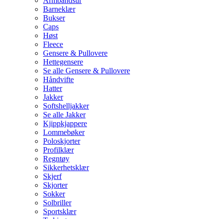
Armbåndsur
Barneklær
Bukser
Caps
Høst
Fleece
Gensere & Pullovere
Hettegensere
Se alle Gensere & Pullovere
Håndvifte
Hatter
Jakker
Softshelljakker
Se alle Jakker
Kjippkjappere
Lommebøker
Poloskjorter
Profilklær
Regntøy
Sikkerhetsklær
Skjerf
Skjorter
Sokker
Solbriller
Sportsklær