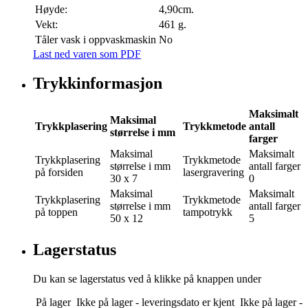
Høyde:
4,90cm.
Vekt:
461 g.
Tåler vask i oppvaskmaskin
No
Last ned varen som PDF
Trykkinformasjon
Maksimalt
Maksimal
Trykkplasering
Trykkmetode
antall
størrelse i mm
farger
Maksimal
Maksimalt
Trykkplasering
Trykkmetode
størrelse i mm
antall farger
på forsiden
lasergravering
30 x 7
0
Maksimal
Maksimalt
Trykkplasering
Trykkmetode
størrelse i mm
antall farger
på toppen
tampotrykk
50 x 12
5
Lagerstatus
Du kan se lagerstatus ved å klikke på knappen under
På lager
Ikke på lager - leveringsdato er kjent
Ikke på lager -