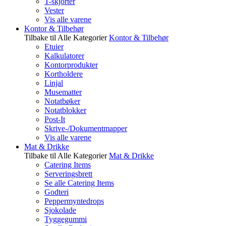
T-skjorter
Vester
Vis alle varene
Kontor & Tilbehør
Tilbake til Alle Kategorier
Kontor & Tilbehør
Etuier
Kalkulatorer
Kontorprodukter
Kortholdere
Linjal
Musematter
Notatbøker
Notatblokker
Post-It
Skrive-/Dokumentmapper
Vis alle varene
Mat & Drikke
Tilbake til Alle Kategorier
Mat & Drikke
Catering Items
Serveringsbrett
Se alle Catering Items
Godteri
Peppermyntedrops
Sjokolade
Tyggegummi