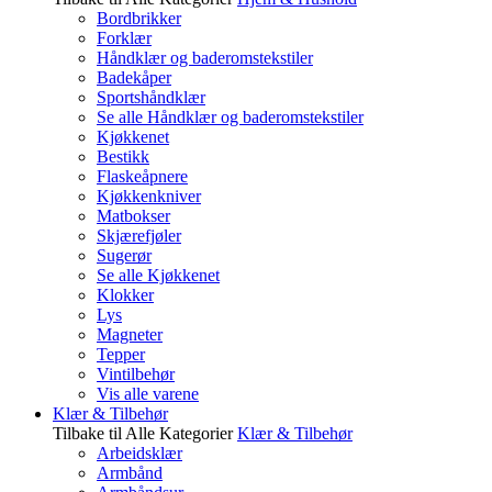
Bordbrikker
Forklær
Håndklær og baderomstekstiler
Badekåper
Sportshåndklær
Se alle Håndklær og baderomstekstiler
Kjøkkenet
Bestikk
Flaskeåpnere
Kjøkkenkniver
Matbokser
Skjærefjøler
Sugerør
Se alle Kjøkkenet
Klokker
Lys
Magneter
Tepper
Vintilbehør
Vis alle varene
Klær & Tilbehør
Tilbake til Alle Kategorier
Klær & Tilbehør
Arbeidsklær
Armbånd