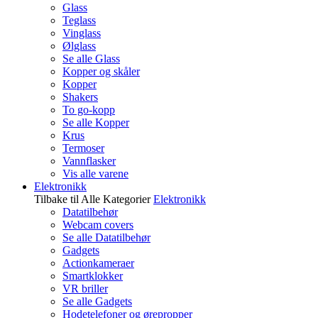
Glass
Teglass
Vinglass
Ølglass
Se alle Glass
Kopper og skåler
Kopper
Shakers
To go-kopp
Se alle Kopper
Krus
Termoser
Vannflasker
Vis alle varene
Elektronikk
Tilbake til Alle Kategorier
Elektronikk
Datatilbehør
Webcam covers
Se alle Datatilbehør
Gadgets
Actionkameraer
Smartklokker
VR briller
Se alle Gadgets
Hodetelefoner og ørepropper