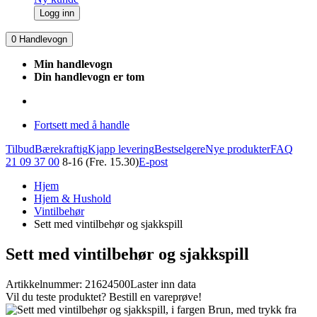
Logg inn
0
Handlevogn
Min handlevogn
Din handlevogn er tom
Fortsett med å handle
Tilbud
Bærekraftig
Kjapp levering
Bestselgere
Nye produkter
FAQ
21 09 37 00
8-16 (Fre. 15.30)
E-post
Hjem
Hjem & Hushold
Vintilbehør
Sett med vintilbehør og sjakkspill
Sett med vintilbehør og sjakkspill
Artikkelnummer: 21624500
Laster inn data
Vil du teste produktet? Bestill en vareprøve!