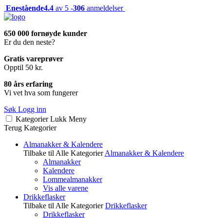
Enestående
4.4
av 5 -
306
anmeldelser
650 000 fornøyde kunder
Er du den neste?
Gratis vareprøver
Opptil 50 kr.
80 års erfaring
Vi vet hva som fungerer
Søk
Logg inn
Kategorier
Lukk
Meny
Terug
Kategorier
Almanakker & Kalendere
Tilbake til Alle Kategorier
Almanakker & Kalendere
Almanakker
Kalendere
Lommealmanakker
Vis alle varene
Drikkeflasker
Tilbake til Alle Kategorier
Drikkeflasker
Drikkeflasker