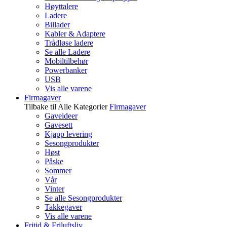
Høyttalere
Ladere
Billader
Kabler & Adaptere
Trådløse ladere
Se alle Ladere
Mobiltilbehør
Powerbanker
USB
Vis alle varene
Firmagaver
Tilbake til Alle Kategorier
Firmagaver
Gaveideer
Gavesett
Kjapp levering
Sesongprodukter
Høst
Påske
Sommer
Vår
Vinter
Se alle Sesongprodukter
Takkegaver
Vis alle varene
Fritid & Friluftsliv