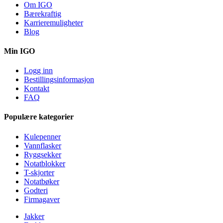
Om IGO
Bærekraftig
Karrieremuligheter
Blog
Min IGO
Logg inn
Bestillingsinformasjon
Kontakt
FAQ
Populære kategorier
Kulepenner
Vannflasker
Ryggsekker
Notatblokker
T-skjorter
Notatbøker
Godteri
Firmagaver
Jakker