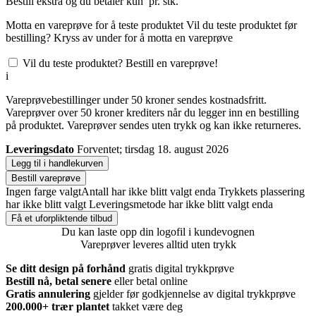
Bestill
ekstra og du betaler kun
pr. stk.
Motta en vareprøve for å teste produktet
Vil du teste produktet før
bestilling? Kryss av under for å motta en vareprøve
Vil du teste produktet? Bestill en vareprøve!
i
Vareprøvebestillinger under 50 kroner sendes kostnadsfritt.
Vareprøver over 50 kroner krediters når du legger inn en bestilling
på produktet. Vareprøver sendes uten trykk og kan ikke returneres.
Leveringsdato
Forventet; tirsdag 18. august 2026
Legg til i handlekurven
Bestill vareprøve
Ingen farge valgt
Antall har ikke blitt valgt enda
Trykkets plassering
har ikke blitt valgt
Leveringsmetode har ikke blitt valgt enda
Få et uforpliktende tilbud
Du kan laste opp din logofil i kundevognen
Vareprøver leveres alltid uten trykk
Se ditt design på forhånd
gratis digital trykkprøve
Bestill nå, betal senere
eller betal online
Gratis annulering
gjelder før godkjennelse av digital trykkprøve
200.000+
trær plantet
takket være deg