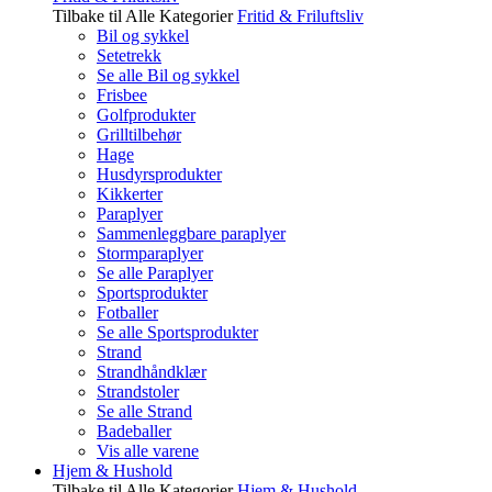
Tilbake til Alle Kategorier
Fritid & Friluftsliv
Bil og sykkel
Setetrekk
Se alle Bil og sykkel
Frisbee
Golfprodukter
Grilltilbehør
Hage
Husdyrsprodukter
Kikkerter
Paraplyer
Sammenleggbare paraplyer
Stormparaplyer
Se alle Paraplyer
Sportsprodukter
Fotballer
Se alle Sportsprodukter
Strand
Strandhåndklær
Strandstoler
Se alle Strand
Badeballer
Vis alle varene
Hjem & Hushold
Tilbake til Alle Kategorier
Hjem & Hushold