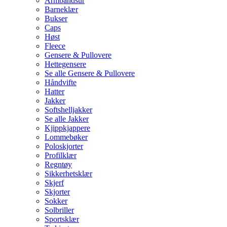
Armbåndsur
Barneklær
Bukser
Caps
Høst
Fleece
Gensere & Pullovere
Hettegensere
Se alle Gensere & Pullovere
Håndvifte
Hatter
Jakker
Softshelljakker
Se alle Jakker
Kjippkjappere
Lommebøker
Poloskjorter
Profilklær
Regntøy
Sikkerhetsklær
Skjerf
Skjorter
Sokker
Solbriller
Sportsklær