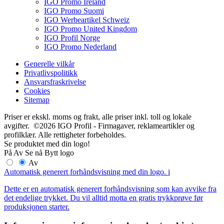
IGO Promo Ireland
IGO Promo Suomi
IGO Werbeartikel Schweiz
IGO Promo United Kingdom
IGO Profil Norge
IGO Promo Nederland
Generelle vilkår
Privatlivspolitikk
Ansvarsfraskrivelse
Cookies
Sitemap
Priser er ekskl. moms og frakt, alle priser inkl. toll og lokale
avgifter. ©2026 IGO Profil - Firmagaver, reklameartikler og
profilklær. Alle rettigheter forbeholdes.
Se produktet med din logo!
På
Av
Se nå
Bytt logo
Av
Automatisk generert forhåndsvisning med din logo.
i
Dette er en automatisk generert forhåndsvisning som kan avvike fra
det endelige trykket. Du vil alltid motta en gratis trykkprøve før
produksjonen starter.