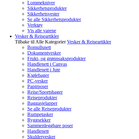
Lommekniver
Sikkerhetsprodukter
Sikkerhetsvester
Se alle Sikkerhetsprodukter
Verktøy
Vis alle varene
Vesker & Reiseartikler
Tilbake til Alle Kategorier
Vesker & Reiseartikler
Bomullsnett
Dokumentvesker
Frukt- og grønnsaksprodukter
Handlenett i Canvas
Handlenett i Jute
Kjølebager
PC-vesker
Papirposer
Reise/Sportsbager
Reiseprodukter
Baggasjelapper
Se alle Reiseprodukter
Rumpetasker
Ryggsekker
Sammenleggbare poser
Handlenett
Skuldervesker