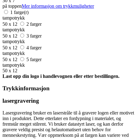
30 x 7
på toppen
Mer informasjon om trykkmuligheter
1 farge(r)
tampotrykk
50 x 12
2 farger
tampotrykk
50 x 12
3 farger
tampotrykk
50 x 12
4 farger
tampotrykk
50 x 12
5 farger
tampotrykk
50 x 12
Last opp din logo i handlevognen eller etter bestillingen.
Trykkinformasjon
lasergravering
Lasergravering bruker en laserstråle til å gravere logen eller motivet
inn i produktet. Dette etterlater en fordypning i materialet, og
fremstår meget stilrent. Vi bruker datastyrt laser, og kan derfor
gravere veldig presist og helautomatisert uten behov for
menneskestyring. Vær oppmerksom på at fargen kan variere ved