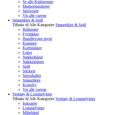
Se alle Kulepenner
Markeringstusjer
Skrivesett
Vis alle varene
Strøartikler & Spill
Tilbake til Alle Kategorier
Strøartikler & Spill
Ballonger
Fyrstikker
Handlevogn mynt
Knapper
Kortstokker
Leker
Nøkkelbånd
Nøkkelringer
Spill
Stickers
Stressballer
Strøartikler
Kosedyr
Vis alle varene
Verktøy & Lommelykter
Tilbake til Alle Kategorier
Verktøy & Lommelykter
Isskraper
Lommelykter
Målebånd