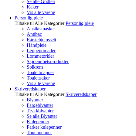
Se alle Godteri
Kaker
Vis alle varene
Personlig pleie
Tilbake til Alle Kategorier
Personlig pleie
Ansiktsmasker
Antibac
Førstehjelpssett
Håndpleie
Leppepomader
Lommetørkler
Skjoennhetsprodukter
Solkrem
Toalettmapper
Toalettsaker
Vis alle varene
Skriveredskaper
Tilbake til Alle Kategorier
Skriveredskaper
Blyanter
Fargeblyanter
Trykkblyanter
Se alle Blyanter
Kulepenner
Parker kulepenner
Touchpenner