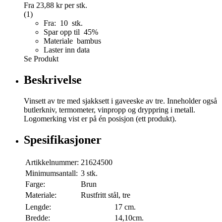
Fra
23,88 kr
per stk.
(1)
Fra: 10 stk.
Spar opp til 45%
Materiale bambus
Laster inn data
Se Produkt
Beskrivelse
Vinsett av tre med sjakksett i gaveeske av tre. Inneholder også
butlerkniv, termometer, vinpropp og dryppring i metall.
Logomerking vist er på én posisjon (ett produkt).
Spesifikasjoner
Artikkelnummer:
21624500
Minimumsantall:
3 stk.
Farge:
Brun
Materiale:
Rustfritt stål, tre
Lengde:
17 cm.
Bredde:
14,10cm.