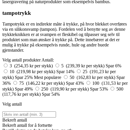
lasergravering på naturprodukter som eksempelvis bambus.
tampotrykk
Tampotrykk er en indirekte måte å trykke, på hvor blekket overføres
via en silikonsvamp (tampon). Fordelen ved å benytte seg av denne
trykkteknikken er at svampen er fleskibel og tilpasser seg selv til
produktet som man ønsker å trykke på. Dette innebærer at det er
mulig å trykke på eksempelvis runde, hule og andre buede
gjenstander.
Velg antall produkter
Antall:
3 (254,35 kr per stykk)
5 (239,39 kr per stykk)
Spar 6%
10 (219,98 kr per stykk)
Spar 14%
25 (191,23 kr per
stykk)
Spar 25%
Mest populære
50 (162,83 kr per stykk)
Spar
36%
75 (146,22 kr per stykk)
Spar 43%
100 (131,53 kr per
stykk)
Spar 49%
250 (119,90 kr per stykk)
Spar 53%
500
(117,76 kr per stykk)
Spar 54%
Velg antall
Bekreft antall
Bekreft antall for å fortsette