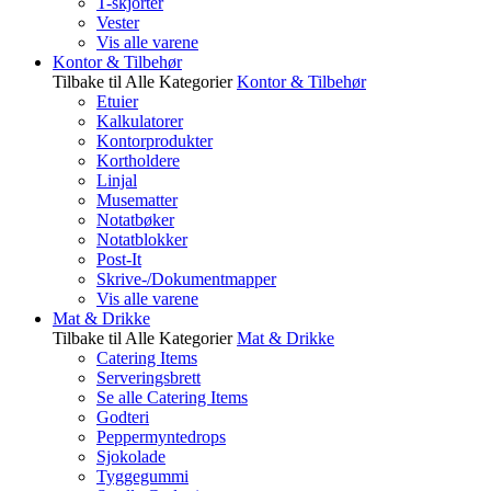
T-skjorter
Vester
Vis alle varene
Kontor & Tilbehør
Tilbake til Alle Kategorier
Kontor & Tilbehør
Etuier
Kalkulatorer
Kontorprodukter
Kortholdere
Linjal
Musematter
Notatbøker
Notatblokker
Post-It
Skrive-/Dokumentmapper
Vis alle varene
Mat & Drikke
Tilbake til Alle Kategorier
Mat & Drikke
Catering Items
Serveringsbrett
Se alle Catering Items
Godteri
Peppermyntedrops
Sjokolade
Tyggegummi