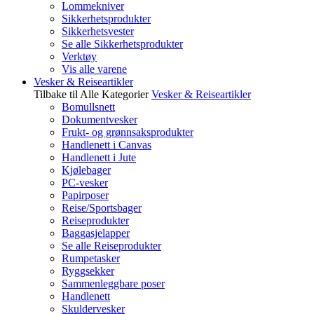
Lommekniver
Sikkerhetsprodukter
Sikkerhetsvester
Se alle Sikkerhetsprodukter
Verktøy
Vis alle varene
Vesker & Reiseartikler
Tilbake til Alle Kategorier
Vesker & Reiseartikler
Bomullsnett
Dokumentvesker
Frukt- og grønnsaksprodukter
Handlenett i Canvas
Handlenett i Jute
Kjølebager
PC-vesker
Papirposer
Reise/Sportsbager
Reiseprodukter
Baggasjelapper
Se alle Reiseprodukter
Rumpetasker
Ryggsekker
Sammenleggbare poser
Handlenett
Skuldervesker