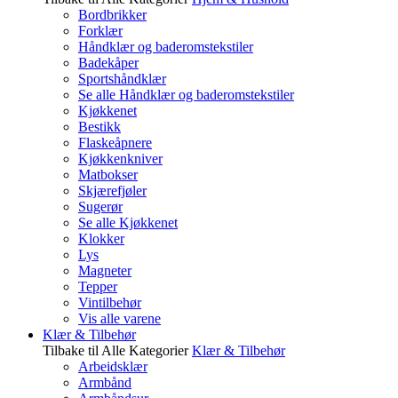
Bordbrikker
Forklær
Håndklær og baderomstekstiler
Badekåper
Sportshåndklær
Se alle Håndklær og baderomstekstiler
Kjøkkenet
Bestikk
Flaskeåpnere
Kjøkkenkniver
Matbokser
Skjærefjøler
Sugerør
Se alle Kjøkkenet
Klokker
Lys
Magneter
Tepper
Vintilbehør
Vis alle varene
Klær & Tilbehør
Tilbake til Alle Kategorier
Klær & Tilbehør
Arbeidsklær
Armbånd