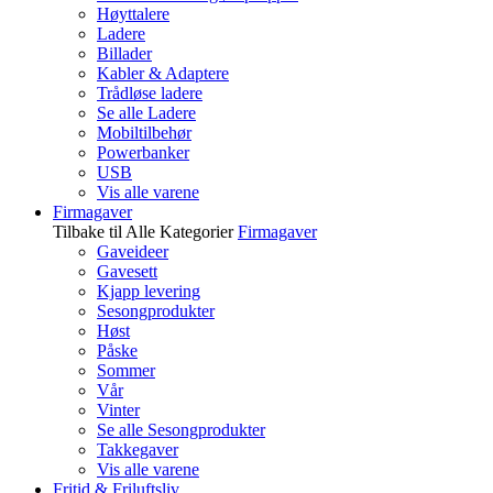
Høyttalere
Ladere
Billader
Kabler & Adaptere
Trådløse ladere
Se alle Ladere
Mobiltilbehør
Powerbanker
USB
Vis alle varene
Firmagaver
Tilbake til Alle Kategorier
Firmagaver
Gaveideer
Gavesett
Kjapp levering
Sesongprodukter
Høst
Påske
Sommer
Vår
Vinter
Se alle Sesongprodukter
Takkegaver
Vis alle varene
Fritid & Friluftsliv