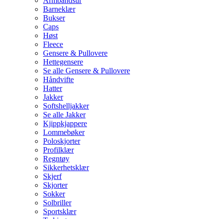
Armbåndsur
Barneklær
Bukser
Caps
Høst
Fleece
Gensere & Pullovere
Hettegensere
Se alle Gensere & Pullovere
Håndvifte
Hatter
Jakker
Softshelljakker
Se alle Jakker
Kjippkjappere
Lommebøker
Poloskjorter
Profilklær
Regntøy
Sikkerhetsklær
Skjerf
Skjorter
Sokker
Solbriller
Sportsklær