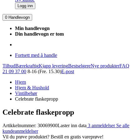
Logg inn
0
Handlevogn
Min handlevogn
Din handlevogn er tom
Fortsett med å handle
Tilbud
Bærekraftig
Kjapp levering
Bestselgere
Nye produkter
FAQ
21 09 37 00
8-16 (Fre. 15.30)
E-post
Hjem
Hjem & Hushold
Vintilbehør
Celebrate flaskepropp
Celebrate flaskepropp
Artikkelnummer: 30069900
Laster inn data
3 anmeldelser
Se alle
kundeanmeldelser
Vil du prøve produktet? Bestill en gratis vareprøve!