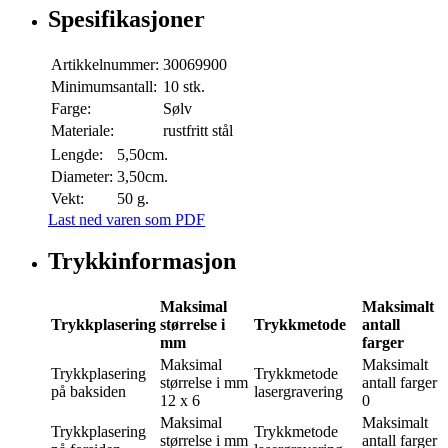
Spesifikasjoner
Artikkelnummer:
30069900
Minimumsantall:
10 stk.
Farge:
Sølv
Materiale:
rustfritt stål
Lengde:
5,50cm.
Diameter:
3,50cm.
Vekt:
50 g.
Last ned varen som PDF
Trykkinformasjon
Maksimal
Maksimalt
Trykkplasering
størrelse i
Trykkmetode
antall
mm
farger
Maksimal
Maksimalt
Trykkplasering
Trykkmetode
størrelse i mm
antall farger
på baksiden
lasergravering
12 x 6
0
Maksimal
Maksimalt
Trykkplasering
Trykkmetode
størrelse i mm
antall farger