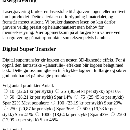
lasergravering
Lasergravering bruker en laserstråle til å gravere logen eller motivet
inn i produktet. Dette etterlater en fordypning i materialet, og
fremstår meget stilrent. Vi bruker datastyrt laser, og kan derfor
gravere veldig presist og helautomatisert uten behov for
menneskestyring. Vær oppmerksom på at fargen kan variere ved
lasergravering på naturprodukter som eksempelvis bambus.
Digital Super Transfer
Digital supertransfer gir logoen en nesten 3D-lignende effekt. For å
oppnå den fantastiske «glansfulle» effekten blir logoen belagt med
lakk. Dette gir oss muligheten til å trykke logoer i fullfarge og sikrer
god holdbarhet på utvalgte produkter.
Velg antall produkter
Antall:
10 (32,61 kr per stykk)
25 (30,69 kr per stykk)
Spar 6%
50 (28,21 kr per stykk)
Spar 14%
75 (25,45 kr per stykk)
Spar 22%
Mest populære
100 (23,19 kr per stykk)
Spar 29%
250 (20,87 kr per stykk)
Spar 36%
500 (19,33 kr per
stykk)
Spar 41%
1000 (18,64 kr per stykk)
Spar 43%
2500
(17,99 kr per stykk)
Spar 45%
Velg antall