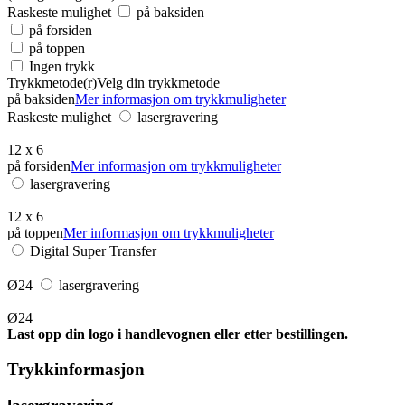
Raskeste mulighet
på baksiden
på forsiden
på toppen
Ingen trykk
Trykkmetode(r)
Velg din trykkmetode
på baksiden
Mer informasjon om trykkmuligheter
Raskeste mulighet
lasergravering
12 x 6
på forsiden
Mer informasjon om trykkmuligheter
lasergravering
12 x 6
på toppen
Mer informasjon om trykkmuligheter
Digital Super Transfer
Ø24
lasergravering
Ø24
Last opp din logo i handlevognen eller etter bestillingen.
Trykkinformasjon