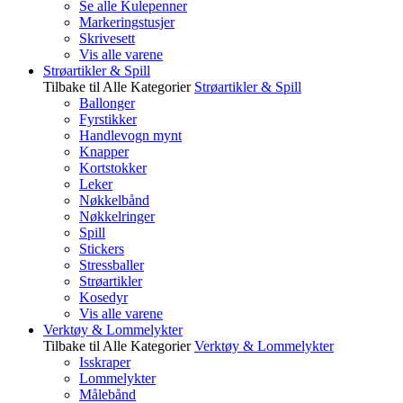
Se alle Kulepenner
Markeringstusjer
Skrivesett
Vis alle varene
Strøartikler & Spill
Tilbake til Alle Kategorier
Strøartikler & Spill
Ballonger
Fyrstikker
Handlevogn mynt
Knapper
Kortstokker
Leker
Nøkkelbånd
Nøkkelringer
Spill
Stickers
Stressballer
Strøartikler
Kosedyr
Vis alle varene
Verktøy & Lommelykter
Tilbake til Alle Kategorier
Verktøy & Lommelykter
Isskraper
Lommelykter
Målebånd