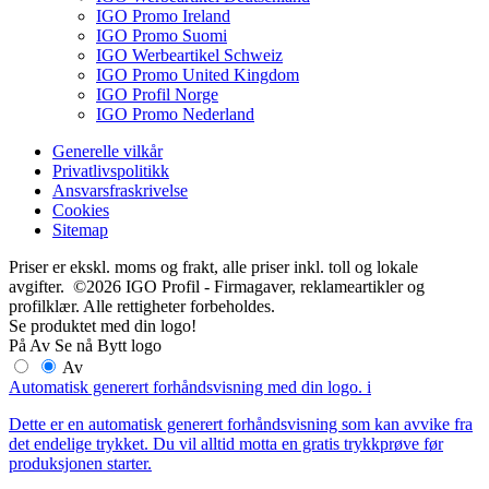
IGO Promo Ireland
IGO Promo Suomi
IGO Werbeartikel Schweiz
IGO Promo United Kingdom
IGO Profil Norge
IGO Promo Nederland
Generelle vilkår
Privatlivspolitikk
Ansvarsfraskrivelse
Cookies
Sitemap
Priser er ekskl. moms og frakt, alle priser inkl. toll og lokale
avgifter. ©2026 IGO Profil - Firmagaver, reklameartikler og
profilklær. Alle rettigheter forbeholdes.
Se produktet med din logo!
På
Av
Se nå
Bytt logo
Av
Automatisk generert forhåndsvisning med din logo.
i
Dette er en automatisk generert forhåndsvisning som kan avvike fra
det endelige trykket. Du vil alltid motta en gratis trykkprøve før
produksjonen starter.