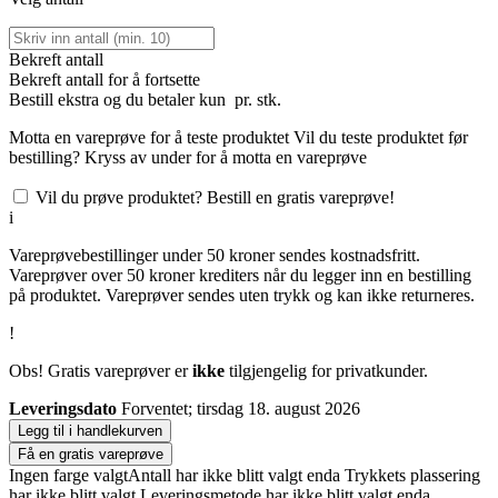
Bekreft antall
Bekreft antall for å fortsette
Bestill
ekstra og du betaler kun
pr. stk.
Motta en vareprøve for å teste produktet
Vil du teste produktet før
bestilling? Kryss av under for å motta en vareprøve
Vil du prøve produktet? Bestill en gratis vareprøve!
i
Vareprøvebestillinger under 50 kroner sendes kostnadsfritt.
Vareprøver over 50 kroner krediters når du legger inn en bestilling
på produktet. Vareprøver sendes uten trykk og kan ikke returneres.
!
Obs! Gratis vareprøver er
ikke
tilgjengelig for privatkunder.
Leveringsdato
Forventet; tirsdag 18. august 2026
Legg til i handlekurven
Få en gratis vareprøve
Ingen farge valgt
Antall har ikke blitt valgt enda
Trykkets plassering
har ikke blitt valgt
Leveringsmetode har ikke blitt valgt enda