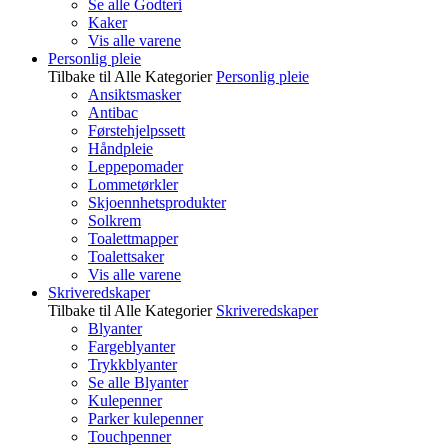
Se alle Godteri
Kaker
Vis alle varene
Personlig pleie
Tilbake til Alle Kategorier
Personlig pleie
Ansiktsmasker
Antibac
Førstehjelpssett
Håndpleie
Leppepomader
Lommetørkler
Skjoennhetsprodukter
Solkrem
Toalettmapper
Toalettsaker
Vis alle varene
Skriveredskaper
Tilbake til Alle Kategorier
Skriveredskaper
Blyanter
Fargeblyanter
Trykkblyanter
Se alle Blyanter
Kulepenner
Parker kulepenner
Touchpenner