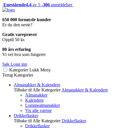
Enestående
4.4
av 5 -
306
anmeldelser
650 000 fornøyde kunder
Er du den neste?
Gratis vareprøver
Opptil 50 kr.
80 års erfaring
Vi vet hva som fungerer
Søk
Logg inn
Kategorier
Lukk
Meny
Terug
Kategorier
Almanakker & Kalendere
Tilbake til Alle Kategorier
Almanakker & Kalendere
Almanakker
Kalendere
Lommealmanakker
Vis alle varene
Drikkeflasker
Tilbake til Alle Kategorier
Drikkeflasker
Drikkeflasker