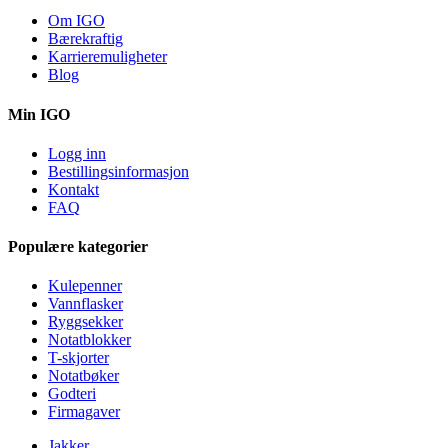
Om IGO
Bærekraftig
Karrieremuligheter
Blog
Min IGO
Logg inn
Bestillingsinformasjon
Kontakt
FAQ
Populære kategorier
Kulepenner
Vannflasker
Ryggsekker
Notatblokker
T-skjorter
Notatbøker
Godteri
Firmagaver
Jakker