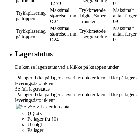
på forsiden
lasergravering
12 x 6
0
Maksimal
Trykkmetode
Maksimalt
Trykkplasering
størrelse i mm
Digital Super
antall farger
på toppen
Ø24
Transfer
99
Maksimal
Maksimalt
Trykkplasering
Trykkmetode
størrelse i mm
antall farger
på toppen
lasergravering
Ø24
0
Lagerstatus
Du kan se lagerstatus ved å klikke på knappen under
På lager
Ikke på lager - leveringsdato er kjent
Ikke på lager -
leveringsdato ukjent
Se full lagerstatus
På lager
Ikke på lager - leveringsdato er kjent
Ikke på lager -
leveringsdato ukjent
Sølv
Laster inn data
{0} stk
På lager fra {0}
Utsolgt
På lager