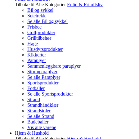
Tilbake til Alle Kategorier
Fritid & Friluftsliv
Bil og sykkel
Setetrekk
Se alle Bil og sykkel
Frisbee
Golfprodukter
Grilltilbehør
Hage
Husdyrsprodukter
Kikkerter
Paraplyer
Sammenleggbare paraplyer
Stormparaplyer
Se alle Paraplyer
Sportsprodukter
Fotballer
Se alle Sportsprodukter
Strand
Strandhåndklær
Strandstoler
Se alle Strand
Badeballer
Vis alle varene
Hjem & Hushold
Tilbake til Alle Kategorier
Hjem & Hushold