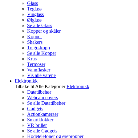
Glass
Teglass
Vinglass
Ølglass
Se alle Glass
Kopper og skåler
Kopper
Shakers
To go-kopp
Se alle Kopper
Krus
Termoser
Vannflasker
Vis alle varene
Elektronikk
Tilbake til Alle Kategorier
Elektronikk
Datatilbehør
Webcam covers
Se alle Datatilbehør
Gadgets
Actionkameraer
Smartklokker
VR briller
Se alle Gadgets
Hodetelefoner og ørepropper