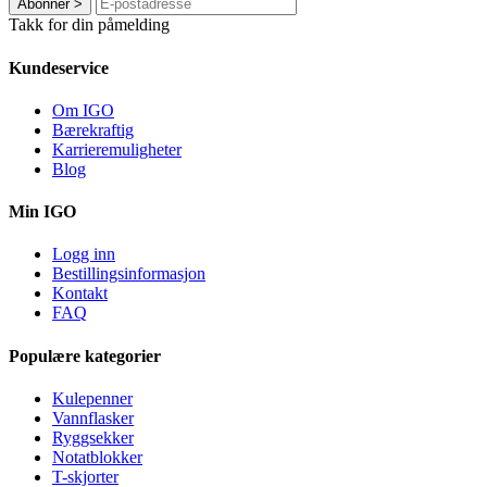
Abonner
>
Takk for din påmelding
Kundeservice
Om IGO
Bærekraftig
Karrieremuligheter
Blog
Min IGO
Logg inn
Bestillingsinformasjon
Kontakt
FAQ
Populære kategorier
Kulepenner
Vannflasker
Ryggsekker
Notatblokker
T-skjorter