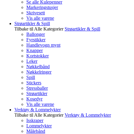
Se alle Kulepenner
Markeringstusjer
Skrivesett
Vis alle varene
Strøartikler & Spill
Tilbake til Alle Kategorier
Strøartikler & Spill
Ballonger
Fyrstikker
Handlevogn mynt
Knapper
Kortstokker
Leker
Nøkkelbånd
Nøkkelringer
Spill
Stickers
Stressballer
Strøartikler
Kosedyr
Vis alle varene
Verktøy & Lommelykter
Tilbake til Alle Kategorier
Verktøy & Lommelykter
Isskraper
Lommelykter
Målebånd