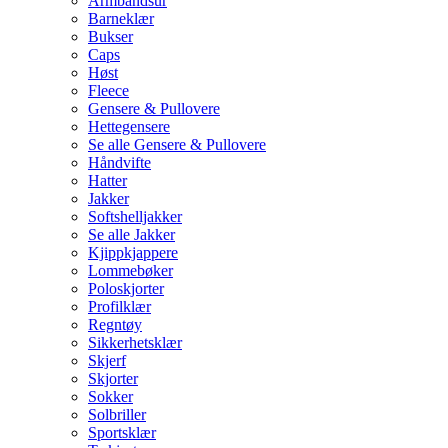
Armbåndsur
Barneklær
Bukser
Caps
Høst
Fleece
Gensere & Pullovere
Hettegensere
Se alle Gensere & Pullovere
Håndvifte
Hatter
Jakker
Softshelljakker
Se alle Jakker
Kjippkjappere
Lommebøker
Poloskjorter
Profilklær
Regntøy
Sikkerhetsklær
Skjerf
Skjorter
Sokker
Solbriller
Sportsklær