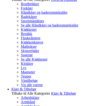
Bordbrikker
Forklær
Håndklær og baderomstekstiler
Badekåper
Sportshåndklær
Se alle Håndklær og baderomstekstiler
Kjøkkenet
Bestikk
Flaskeåpnere
Kjøkkenkniver
Matbokser
Skjærefjøler
Sugerør
Se alle Kjøkkenet
Klokker
Lys
Magneter
Tepper
Vintilbehør
Vis alle varene
Klær & Tilbehør
Tilbake til Alle Kategorier
Klær & Tilbehør
Arbeidsklær
Armbånd