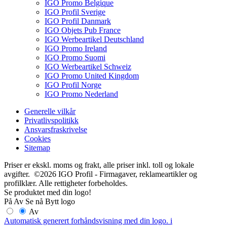
IGO Promo Belgique
IGO Profil Sverige
IGO Profil Danmark
IGO Objets Pub France
IGO Werbeartikel Deutschland
IGO Promo Ireland
IGO Promo Suomi
IGO Werbeartikel Schweiz
IGO Promo United Kingdom
IGO Profil Norge
IGO Promo Nederland
Generelle vilkår
Privatlivspolitikk
Ansvarsfraskrivelse
Cookies
Sitemap
Priser er ekskl. moms og frakt, alle priser inkl. toll og lokale
avgifter. ©2026 IGO Profil - Firmagaver, reklameartikler og
profilklær. Alle rettigheter forbeholdes.
Se produktet med din logo!
På
Av
Se nå
Bytt logo
Av
Automatisk generert forhåndsvisning med din logo.
i