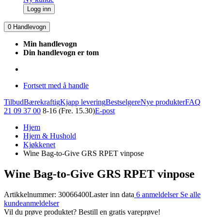
Logg inn
0
Handlevogn
Min handlevogn
Din handlevogn er tom
Fortsett med å handle
Tilbud
Bærekraftig
Kjapp levering
Bestselgere
Nye produkter
FAQ
21 09 37 00
8-16 (Fre. 15.30)
E-post
Hjem
Hjem & Hushold
Kjøkkenet
Wine Bag-to-Give GRS RPET vinpose
Wine Bag-to-Give GRS RPET vinpose
Artikkelnummer: 30066400
Laster inn data
6 anmeldelser
Se alle
kundeanmeldelser
Vil du prøve produktet? Bestill en gratis vareprøve!