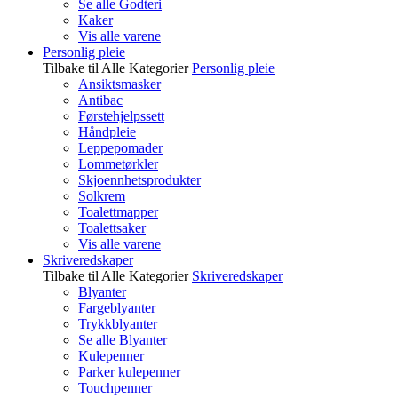
Se alle Godteri
Kaker
Vis alle varene
Personlig pleie
Tilbake til Alle Kategorier
Personlig pleie
Ansiktsmasker
Antibac
Førstehjelpssett
Håndpleie
Leppepomader
Lommetørkler
Skjoennhetsprodukter
Solkrem
Toalettmapper
Toalettsaker
Vis alle varene
Skriveredskaper
Tilbake til Alle Kategorier
Skriveredskaper
Blyanter
Fargeblyanter
Trykkblyanter
Se alle Blyanter
Kulepenner
Parker kulepenner
Touchpenner