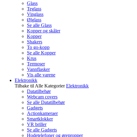
Glass
Teglass
Vinglass
Ølglass
Se alle Glass
Kopper og skåler
Kopper
Shakers
To go-kopp
Se alle Kopper
Krus
Termoser
Vannflasker
Vis alle varene
Elektronikk
Tilbake til Alle Kategorier
Elektronikk
Datatilbehør
Webcam covers
Se alle Datatilbehør
Gadgets
Actionkameraer
Smartklokker
VR briller
Se alle Gadgets
Hodetelefoner og ørepropper