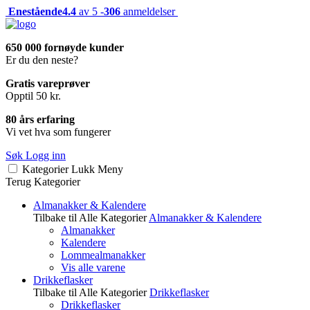
Enestående
4.4
av 5 -
306
anmeldelser
650 000 fornøyde kunder
Er du den neste?
Gratis vareprøver
Opptil 50 kr.
80 års erfaring
Vi vet hva som fungerer
Søk
Logg inn
Kategorier
Lukk
Meny
Terug
Kategorier
Almanakker & Kalendere
Tilbake til Alle Kategorier
Almanakker & Kalendere
Almanakker
Kalendere
Lommealmanakker
Vis alle varene
Drikkeflasker
Tilbake til Alle Kategorier
Drikkeflasker
Drikkeflasker