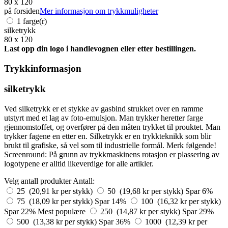
80 x 120
på forsiden
Mer informasjon om trykkmuligheter
1 farge(r)
silketrykk
80 x 120
Last opp din logo i handlevognen eller etter bestillingen.
Trykkinformasjon
silketrykk
Ved silketrykk er et stykke av gasbind strukket over en ramme
utstyrt med et lag av foto-emulsjon. Man trykker heretter farge
gjennomstoffet, og overfører på den måten trykket til prouktet. Man
trykker fagene en etter en. Silketrykk er en trykkteknikk som blir
brukt til grafiske, så vel som til industrielle formål. Merk følgende!
Screenround: På grunn av trykkmaskinens rotasjon er plassering av
logotypene er alltid likeverdige for alle artikler.
Velg antall produkter
Antall:
25 (20,91 kr per stykk)
50 (19,68 kr per stykk)
Spar 6%
75 (18,09 kr per stykk)
Spar 14%
100 (16,32 kr per stykk)
Spar 22%
Mest populære
250 (14,87 kr per stykk)
Spar 29%
500 (13,38 kr per stykk)
Spar 36%
1000 (12,39 kr per