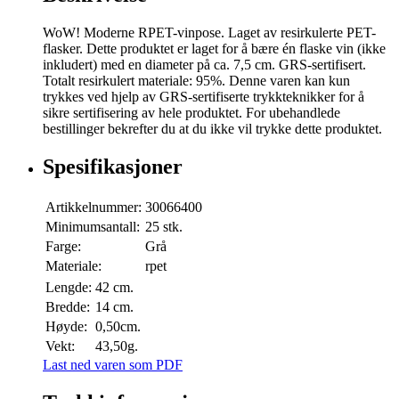
WoW! Moderne RPET-vinpose. Laget av resirkulerte PET-
flasker. Dette produktet er laget for å bære én flaske vin (ikke
inkludert) med en diameter på ca. 7,5 cm. GRS-sertifisert.
Totalt resirkulert materiale: 95%. Denne varen kan kun
trykkes ved hjelp av GRS-sertifiserte trykkteknikker for å
sikre sertifisering av hele produktet. For ubehandlede
bestillinger bekrefter du at du ikke vil trykke dette produktet.
Spesifikasjoner
Artikkelnummer:
30066400
Minimumsantall:
25 stk.
Farge:
Grå
Materiale:
rpet
Lengde:
42 cm.
Bredde:
14 cm.
Høyde:
0,50cm.
Vekt:
43,50g.
Last ned varen som PDF