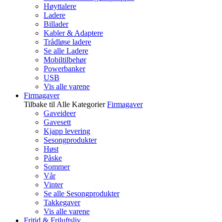
Høyttalere
Ladere
Billader
Kabler & Adaptere
Trådløse ladere
Se alle Ladere
Mobiltilbehør
Powerbanker
USB
Vis alle varene
Firmagaver
Tilbake til Alle Kategorier
Firmagaver
Gaveideer
Gavesett
Kjapp levering
Sesongprodukter
Høst
Påske
Sommer
Vår
Vinter
Se alle Sesongprodukter
Takkegaver
Vis alle varene
Fritid & Friluftsliv