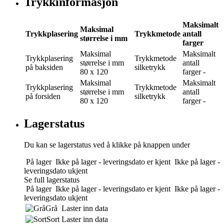
Trykkinformasjon
Maksimalt
Maksimal
Trykkplasering
Trykkmetode
antall
størrelse i mm
farger
Maksimal
Maksimalt
Trykkplasering
Trykkmetode
størrelse i mm
antall
på baksiden
silketrykk
80 x 120
farger
-
Maksimal
Maksimalt
Trykkplasering
Trykkmetode
størrelse i mm
antall
på forsiden
silketrykk
80 x 120
farger
-
Lagerstatus
Du kan se lagerstatus ved å klikke på knappen under
På lager
Ikke på lager - leveringsdato er kjent
Ikke på lager -
leveringsdato ukjent
Se full lagerstatus
På lager
Ikke på lager - leveringsdato er kjent
Ikke på lager -
leveringsdato ukjent
Grå
Laster inn data
Sort
Laster inn data