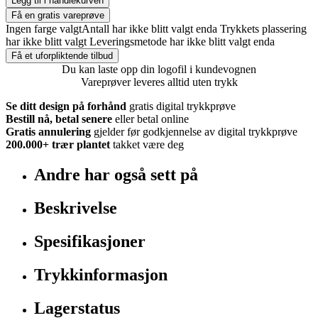
Legg til i handlekurven
Få en gratis vareprøve
Ingen farge valgt
Antall har ikke blitt valgt enda
Trykkets plassering
har ikke blitt valgt
Leveringsmetode har ikke blitt valgt enda
Få et uforpliktende tilbud
Du kan laste opp din logofil i kundevognen
Vareprøver leveres alltid uten trykk
Se ditt design på forhånd
gratis digital trykkprøve
Bestill nå, betal senere
eller betal online
Gratis annulering
gjelder før godkjennelse av digital trykkprøve
200.000+
trær plantet
takket være deg
Andre har også sett på
Beskrivelse
Spesifikasjoner
Trykkinformasjon
Lagerstatus