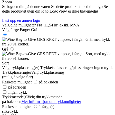
Zoom
Se logoen din på denne varen
Se dette produktet med din logo
Se
dette produktet uten din logo
LogoView er ikke tilgjengelig
Last opp en annen logo
Velg dine muligheter
Fra
11,54 kr
ekskl. MVA
Velg farge
Farge:
Grå
Grå
Sort
Velg trykkplasering(er)
Trykkets plassering/plasseringer:
Ingen trykk
Trykkplasseringer
Velg trykkplassering
(mulig å velge fler)
Raskeste mulighet
på baksiden
på forsiden
Ingen trykk
Trykkmetode(r)
Velg din trykkmetode
på baksiden
Mer informasjon om trykkmuligheter
Raskeste mulighet
1 farge(r)
silketrykk