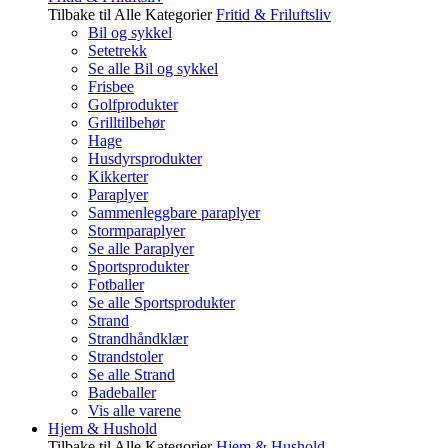
Tilbake til Alle Kategorier
Fritid & Friluftsliv
Bil og sykkel
Setetrekk
Se alle Bil og sykkel
Frisbee
Golfprodukter
Grilltilbehør
Hage
Husdyrsprodukter
Kikkerter
Paraplyer
Sammenleggbare paraplyer
Stormparaplyer
Se alle Paraplyer
Sportsprodukter
Fotballer
Se alle Sportsprodukter
Strand
Strandhåndklær
Strandstoler
Se alle Strand
Badeballer
Vis alle varene
Hjem & Hushold
Tilbake til Alle Kategorier
Hjem & Hushold