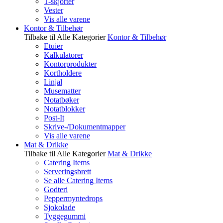
T-skjorter
Vester
Vis alle varene
Kontor & Tilbehør
Tilbake til Alle Kategorier
Kontor & Tilbehør
Etuier
Kalkulatorer
Kontorprodukter
Kortholdere
Linjal
Musematter
Notatbøker
Notatblokker
Post-It
Skrive-/Dokumentmapper
Vis alle varene
Mat & Drikke
Tilbake til Alle Kategorier
Mat & Drikke
Catering Items
Serveringsbrett
Se alle Catering Items
Godteri
Peppermyntedrops
Sjokolade
Tyggegummi