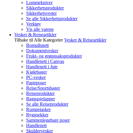
Lommekniver
Sikkerhetsprodukter
Sikkerhetsvester
Se alle Sikkerhetsprodukter
Verktøy
Vis alle varene
Vesker & Reiseartikler
Tilbake til Alle Kategorier
Vesker & Reiseartikler
Bomullsnett
Dokumentvesker
Frukt- og grønnsaksprodukter
Handlenett i Canvas
Handlenett i Jute
Kjølebager
PC-vesker
Papirposer
Reise/Sportsbager
Reiseprodukter
Baggasjelapper
Se alle Reiseprodukter
Rumpetasker
Ryggsekker
Sammenleggbare poser
Handlenett
Skuldervesker