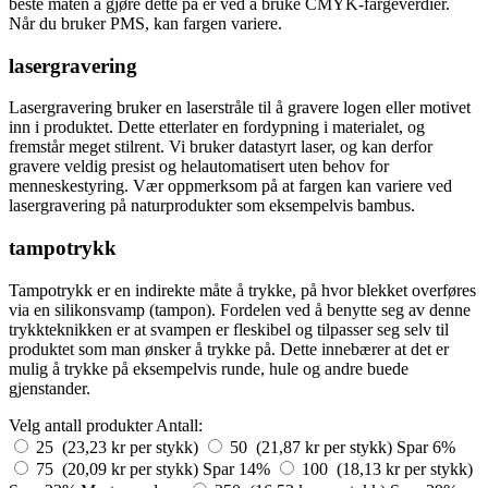
beste måten å gjøre dette på er ved å bruke CMYK-fargeverdier.
Når du bruker PMS, kan fargen variere.
lasergravering
Lasergravering bruker en laserstråle til å gravere logen eller motivet
inn i produktet. Dette etterlater en fordypning i materialet, og
fremstår meget stilrent. Vi bruker datastyrt laser, og kan derfor
gravere veldig presist og helautomatisert uten behov for
menneskestyring. Vær oppmerksom på at fargen kan variere ved
lasergravering på naturprodukter som eksempelvis bambus.
tampotrykk
Tampotrykk er en indirekte måte å trykke, på hvor blekket overføres
via en silikonsvamp (tampon). Fordelen ved å benytte seg av denne
trykkteknikken er at svampen er fleskibel og tilpasser seg selv til
produktet som man ønsker å trykke på. Dette innebærer at det er
mulig å trykke på eksempelvis runde, hule og andre buede
gjenstander.
Velg antall produkter
Antall:
25 (23,23 kr per stykk)
50 (21,87 kr per stykk)
Spar 6%
75 (20,09 kr per stykk)
Spar 14%
100 (18,13 kr per stykk)