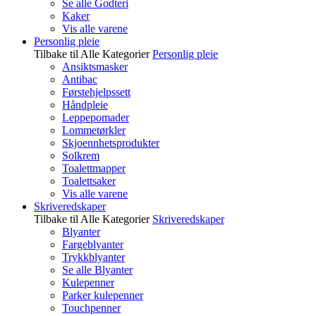
Se alle Godteri
Kaker
Vis alle varene
Personlig pleie
Tilbake til Alle Kategorier
Personlig pleie
Ansiktsmasker
Antibac
Førstehjelpssett
Håndpleie
Leppepomader
Lommetørkler
Skjoennhetsprodukter
Solkrem
Toalettmapper
Toalettsaker
Vis alle varene
Skriveredskaper
Tilbake til Alle Kategorier
Skriveredskaper
Blyanter
Fargeblyanter
Trykkblyanter
Se alle Blyanter
Kulepenner
Parker kulepenner
Touchpenner