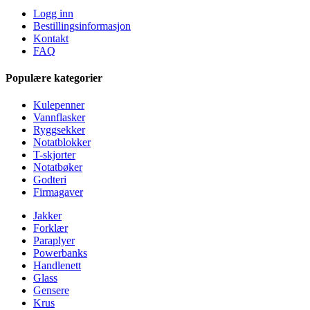
Logg inn
Bestillingsinformasjon
Kontakt
FAQ
Populære kategorier
Kulepenner
Vannflasker
Ryggsekker
Notatblokker
T-skjorter
Notatbøker
Godteri
Firmagaver
Jakker
Forklær
Paraplyer
Powerbanks
Handlenett
Glass
Gensere
Krus