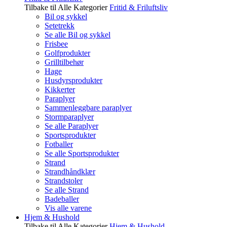
Tilbake til Alle Kategorier
Fritid & Friluftsliv
Bil og sykkel
Setetrekk
Se alle Bil og sykkel
Frisbee
Golfprodukter
Grilltilbehør
Hage
Husdyrsprodukter
Kikkerter
Paraplyer
Sammenleggbare paraplyer
Stormparaplyer
Se alle Paraplyer
Sportsprodukter
Fotballer
Se alle Sportsprodukter
Strand
Strandhåndklær
Strandstoler
Se alle Strand
Badeballer
Vis alle varene
Hjem & Hushold
Tilbake til Alle Kategorier
Hjem & Hushold