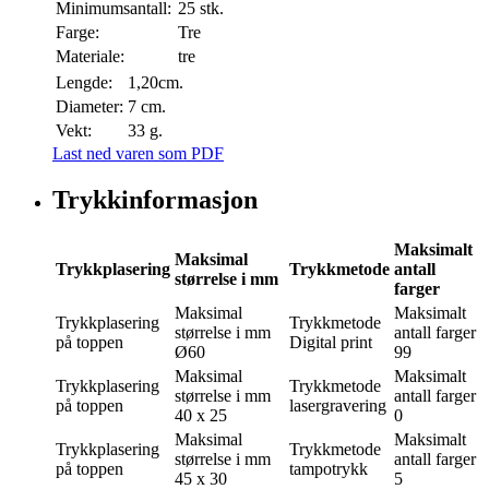
Minimumsantall:
25 stk.
Farge:
Tre
Materiale:
tre
Lengde:
1,20cm.
Diameter:
7 cm.
Vekt:
33 g.
Last ned varen som PDF
Trykkinformasjon
Maksimalt
Maksimal
Trykkplasering
Trykkmetode
antall
størrelse i mm
farger
Maksimal
Maksimalt
Trykkplasering
Trykkmetode
størrelse i mm
antall farger
på toppen
Digital print
Ø60
99
Maksimal
Maksimalt
Trykkplasering
Trykkmetode
størrelse i mm
antall farger
på toppen
lasergravering
40 x 25
0
Maksimal
Maksimalt
Trykkplasering
Trykkmetode
størrelse i mm
antall farger
på toppen
tampotrykk
45 x 30
5