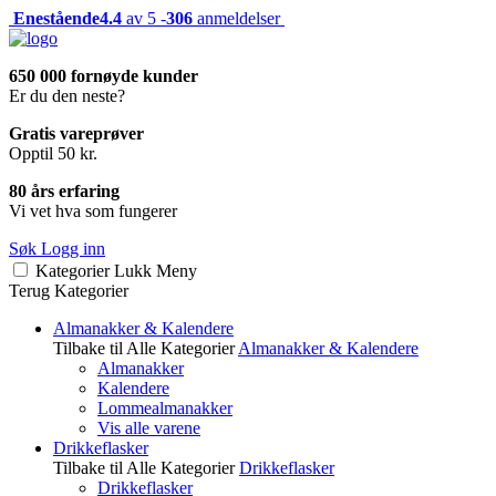
Enestående
4.4
av 5 -
306
anmeldelser
650 000 fornøyde kunder
Er du den neste?
Gratis vareprøver
Opptil 50 kr.
80 års erfaring
Vi vet hva som fungerer
Søk
Logg inn
Kategorier
Lukk
Meny
Terug
Kategorier
Almanakker & Kalendere
Tilbake til Alle Kategorier
Almanakker & Kalendere
Almanakker
Kalendere
Lommealmanakker
Vis alle varene
Drikkeflasker
Tilbake til Alle Kategorier
Drikkeflasker
Drikkeflasker