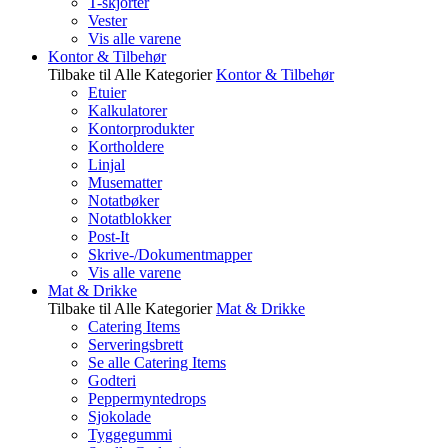
T-skjorter
Vester
Vis alle varene
Kontor & Tilbehør
Tilbake til Alle Kategorier
Kontor & Tilbehør
Etuier
Kalkulatorer
Kontorprodukter
Kortholdere
Linjal
Musematter
Notatbøker
Notatblokker
Post-It
Skrive-/Dokumentmapper
Vis alle varene
Mat & Drikke
Tilbake til Alle Kategorier
Mat & Drikke
Catering Items
Serveringsbrett
Se alle Catering Items
Godteri
Peppermyntedrops
Sjokolade
Tyggegummi