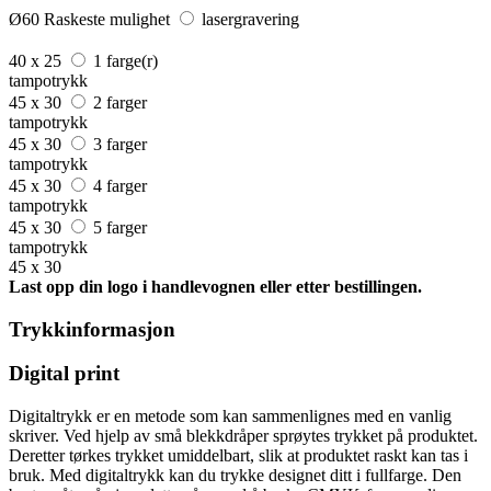
Ø60
Raskeste mulighet
lasergravering
40 x 25
1 farge(r)
tampotrykk
45 x 30
2 farger
tampotrykk
45 x 30
3 farger
tampotrykk
45 x 30
4 farger
tampotrykk
45 x 30
5 farger
tampotrykk
45 x 30
Last opp din logo i handlevognen eller etter bestillingen.
Trykkinformasjon
Digital print
Digitaltrykk er en metode som kan sammenlignes med en vanlig
skriver. Ved hjelp av små blekkdråper sprøytes trykket på produktet.
Deretter tørkes trykket umiddelbart, slik at produktet raskt kan tas i
bruk. Med digitaltrykk kan du trykke designet ditt i fullfarge. Den