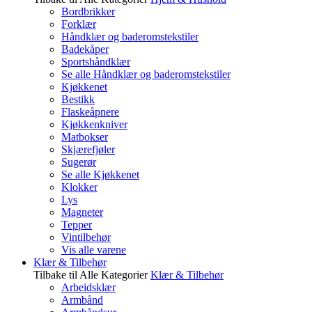
Bordbrikker
Forklær
Håndklær og baderomstekstiler
Badekåper
Sportshåndklær
Se alle Håndklær og baderomstekstiler
Kjøkkenet
Bestikk
Flaskeåpnere
Kjøkkenkniver
Matbokser
Skjærefjøler
Sugerør
Se alle Kjøkkenet
Klokker
Lys
Magneter
Tepper
Vintilbehør
Vis alle varene
Klær & Tilbehør
Tilbake til Alle Kategorier
Klær & Tilbehør
Arbeidsklær
Armbånd