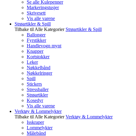
Se alle Kulepenner
Markeringstusjer
Skrivesett
Vis alle varene
Strøartikler & Spill
Tilbake til Alle Kategorier
Strøartikler & Spill
Ballonger
Fyrstikker
Handlevogn mynt
Knapper
Kortstokker
Leker
Nøkkelbånd
Nøkkelringer
Spill
Stickers
Stressballer
Strøartikler
Kosedyr
Vis alle varene
Verktøy & Lommelykter
Tilbake til Alle Kategorier
Verktøy & Lommelykter
Isskraper
Lommelykter
Målebånd