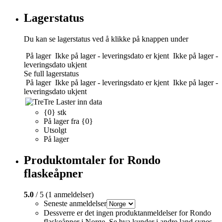
Lagerstatus
Du kan se lagerstatus ved å klikke på knappen under
På lager
Ikke på lager - leveringsdato er kjent
Ikke på lager -
leveringsdato ukjent
Se full lagerstatus
På lager
Ikke på lager - leveringsdato er kjent
Ikke på lager -
leveringsdato ukjent
Tre
Laster inn data
{0} stk
På lager fra {0}
Utsolgt
På lager
Produktomtaler for Rondo
flaskeåpner
5.0
/ 5 (1 anmeldelser)
Seneste anmeldelser
Dessverre er det ingen produktanmeldelser for Rondo
flaskeåpner i Norge. Se hva kunder i andre land synes