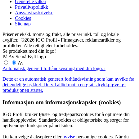
Generelle vilkår
Privatlivspolitikk
Ansvarsfraskrivelse
Cookies
Sitemap
Priser er ekskl. moms og frakt, alle priser inkl. toll og lokale
avgifter. ©2026 IGO Profil - Firmagaver, reklameartikler og
profilklær. Alle rettigheter forbeholdes.
Se produktet med din logo!
På
Av
Se nå
Bytt logo
Av
Automatisk generert forhåndsvisning med din logo.
i
Dette er en automatisk generert forhåndsvisning som kan avvike fra
det endelige trykket. Du vil alltid motta en gratis trykkprøve før
produksjonen starter.
Informasjon om informasjonskapsler (cookies)
IGO Profil bruker første- og tredjepartscookies for å optimere din
handleopplevelse. Standardcookies er obligatoriske og sørger for
nødvendige funksjoner på nettsiden.
Du kan velge å akseptere eller
avvise
personlige cookies. Når du