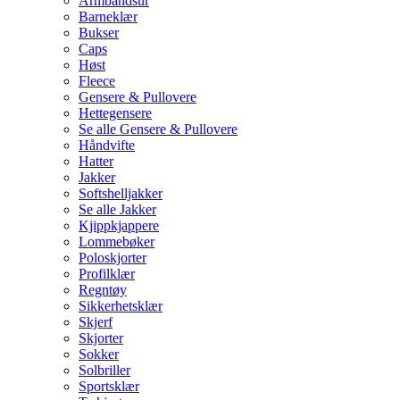
Armbåndsur
Barneklær
Bukser
Caps
Høst
Fleece
Gensere & Pullovere
Hettegensere
Se alle Gensere & Pullovere
Håndvifte
Hatter
Jakker
Softshelljakker
Se alle Jakker
Kjippkjappere
Lommebøker
Poloskjorter
Profilklær
Regntøy
Sikkerhetsklær
Skjerf
Skjorter
Sokker
Solbriller
Sportsklær