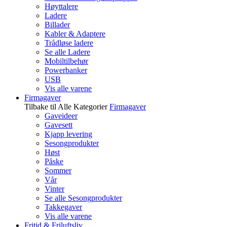
Høyttalere
Ladere
Billader
Kabler & Adaptere
Trådløse ladere
Se alle Ladere
Mobiltilbehør
Powerbanker
USB
Vis alle varene
Firmagaver
Tilbake til Alle Kategorier
Firmagaver
Gaveideer
Gavesett
Kjapp levering
Sesongprodukter
Høst
Påske
Sommer
Vår
Vinter
Se alle Sesongprodukter
Takkegaver
Vis alle varene
Fritid & Friluftsliv