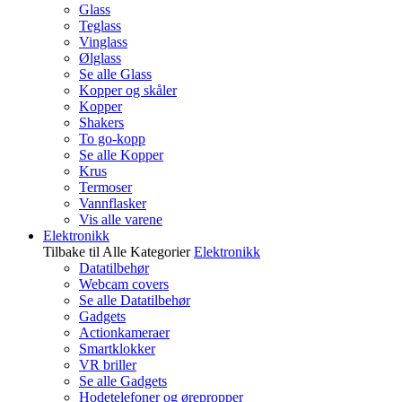
Glass
Teglass
Vinglass
Ølglass
Se alle Glass
Kopper og skåler
Kopper
Shakers
To go-kopp
Se alle Kopper
Krus
Termoser
Vannflasker
Vis alle varene
Elektronikk
Tilbake til Alle Kategorier
Elektronikk
Datatilbehør
Webcam covers
Se alle Datatilbehør
Gadgets
Actionkameraer
Smartklokker
VR briller
Se alle Gadgets
Hodetelefoner og ørepropper