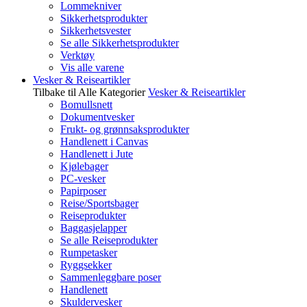
Lommekniver
Sikkerhetsprodukter
Sikkerhetsvester
Se alle Sikkerhetsprodukter
Verktøy
Vis alle varene
Vesker & Reiseartikler
Tilbake til Alle Kategorier
Vesker & Reiseartikler
Bomullsnett
Dokumentvesker
Frukt- og grønnsaksprodukter
Handlenett i Canvas
Handlenett i Jute
Kjølebager
PC-vesker
Papirposer
Reise/Sportsbager
Reiseprodukter
Baggasjelapper
Se alle Reiseprodukter
Rumpetasker
Ryggsekker
Sammenleggbare poser
Handlenett
Skuldervesker