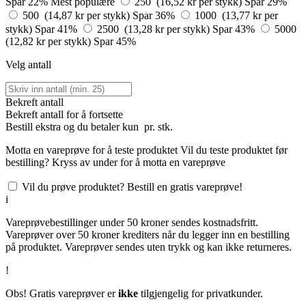
Spar 22%
Mest populære
250 (16,52 kr per stykk)
Spar 29%
500 (14,87 kr per stykk)
Spar 36%
1000 (13,77 kr per
stykk)
Spar 41%
2500 (13,28 kr per stykk)
Spar 43%
5000
(12,82 kr per stykk)
Spar 45%
Velg antall
Bekreft antall
Bekreft antall for å fortsette
Bestill
ekstra og du betaler kun
pr. stk.
Motta en vareprøve for å teste produktet
Vil du teste produktet før
bestilling? Kryss av under for å motta en vareprøve
Vil du prøve produktet? Bestill en gratis vareprøve!
i
Vareprøvebestillinger under 50 kroner sendes kostnadsfritt.
Vareprøver over 50 kroner krediters når du legger inn en bestilling
på produktet. Vareprøver sendes uten trykk og kan ikke returneres.
!
Obs! Gratis vareprøver er
ikke
tilgjengelig for privatkunder.