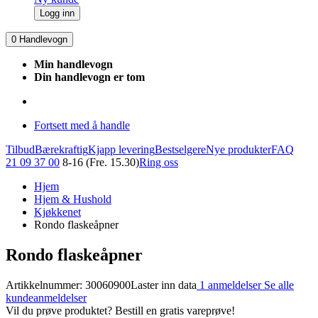
Logg inn
0
Handlevogn
Min handlevogn
Din handlevogn er tom
Fortsett med å handle
Tilbud
Bærekraftig
Kjapp levering
Bestselgere
Nye produkter
FAQ
21 09 37 00
8-16 (Fre. 15.30)
Ring oss
Hjem
Hjem & Hushold
Kjøkkenet
Rondo flaskeåpner
Rondo flaskeåpner
Artikkelnummer: 30060900
Laster inn data
1 anmeldelser
Se alle
kundeanmeldelser
Vil du prøve produktet? Bestill en gratis vareprøve!