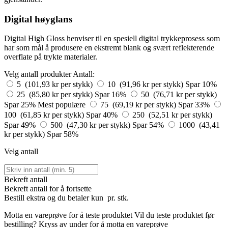
Digital høyglans
Digital High Gloss henviser til en spesiell digital trykkeprosess som
har som mål å produsere en ekstremt blank og svært reflekterende
overflate på trykte materialer.
Velg antall produkter
Antall:
5 (101,93 kr per stykk)
10 (91,96 kr per stykk)
Spar 10%
25 (85,80 kr per stykk)
Spar 16%
50 (76,71 kr per stykk)
Spar 25%
Mest populære
75 (69,19 kr per stykk)
Spar 33%
100 (61,85 kr per stykk)
Spar 40%
250 (52,51 kr per stykk)
Spar 49%
500 (47,30 kr per stykk)
Spar 54%
1000 (43,41
kr per stykk)
Spar 58%
Velg antall
Bekreft antall
Bekreft antall for å fortsette
Bestill
ekstra og du betaler kun
pr. stk.
Motta en vareprøve for å teste produktet
Vil du teste produktet før
bestilling? Kryss av under for å motta en vareprøve