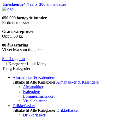
Enestående
4.4
av 5 -
306
anmeldelser
650 000 fornøyde kunder
Er du den neste?
Gratis vareprøver
Opptil 50 kr.
80 års erfaring
Vi vet hva som fungerer
Søk
Logg inn
Kategorier
Lukk
Meny
Terug
Kategorier
Almanakker & Kalendere
Tilbake til Alle Kategorier
Almanakker & Kalendere
Almanakker
Kalendere
Lommealmanakker
Vis alle varene
Drikkeflasker
Tilbake til Alle Kategorier
Drikkeflasker
Drikkeflasker