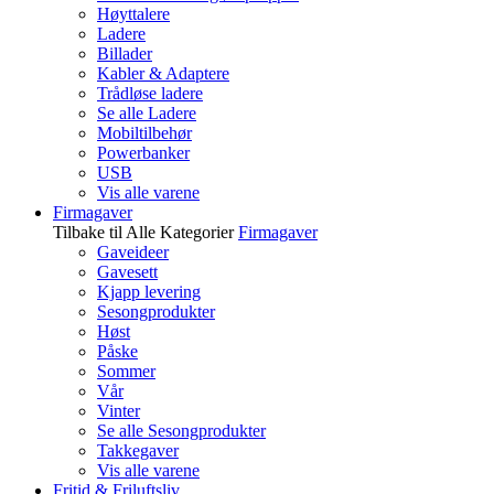
Høyttalere
Ladere
Billader
Kabler & Adaptere
Trådløse ladere
Se alle Ladere
Mobiltilbehør
Powerbanker
USB
Vis alle varene
Firmagaver
Tilbake til Alle Kategorier
Firmagaver
Gaveideer
Gavesett
Kjapp levering
Sesongprodukter
Høst
Påske
Sommer
Vår
Vinter
Se alle Sesongprodukter
Takkegaver
Vis alle varene
Fritid & Friluftsliv