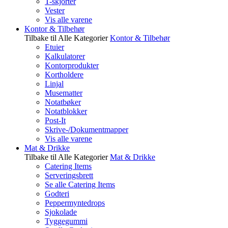
T-skjorter
Vester
Vis alle varene
Kontor & Tilbehør
Tilbake til Alle Kategorier
Kontor & Tilbehør
Etuier
Kalkulatorer
Kontorprodukter
Kortholdere
Linjal
Musematter
Notatbøker
Notatblokker
Post-It
Skrive-/Dokumentmapper
Vis alle varene
Mat & Drikke
Tilbake til Alle Kategorier
Mat & Drikke
Catering Items
Serveringsbrett
Se alle Catering Items
Godteri
Peppermyntedrops
Sjokolade
Tyggegummi