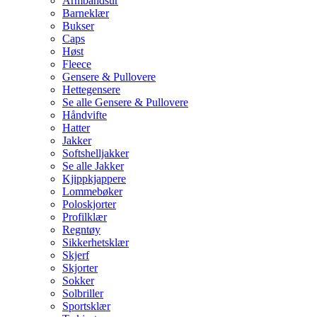
Armbåndsur
Barneklær
Bukser
Caps
Høst
Fleece
Gensere & Pullovere
Hettegensere
Se alle Gensere & Pullovere
Håndvifte
Hatter
Jakker
Softshelljakker
Se alle Jakker
Kjippkjappere
Lommebøker
Poloskjorter
Profilklær
Regntøy
Sikkerhetsklær
Skjerf
Skjorter
Sokker
Solbriller
Sportsklær