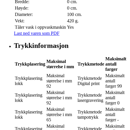
Bredde:
0 cm.
Høyde:
0 cm.
Diameter:
100 cm.
Vekt:
420 g.
Tåler vask i oppvaskmaskin
Yes
Last ned varen som PDF
Trykkinformasjon
Maksimalt
Maksimal
Trykkplasering
Trykkmetode
antall
størrelse i mm
farger
Maksimal
Maksimalt
Trykkplasering
Trykkmetode
størrelse i mm
antall
lokk
Digital print
92
farger
99
Maksimal
Maksimalt
Trykkplasering
Trykkmetode
størrelse i mm
antall
lokk
lasergravering
92
farger
0
Maksimal
Maksimalt
Trykkplasering
Trykkmetode
størrelse i mm
antall
lokk
tampotrykk
65
farger
-
Maksimal
Maksimalt
Trykkplasering
Trykkmetode