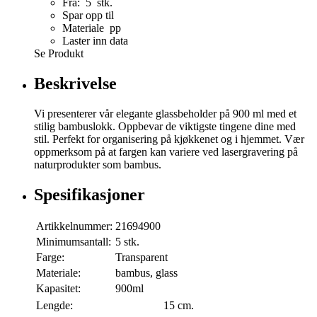
Fra: 5 stk.
Spar opp til
Materiale pp
Laster inn data
Se Produkt
Beskrivelse
Vi presenterer vår elegante glassbeholder på 900 ml med et
stilig bambuslokk. Oppbevar de viktigste tingene dine med
stil. Perfekt for organisering på kjøkkenet og i hjemmet. Vær
oppmerksom på at fargen kan variere ved lasergravering på
naturprodukter som bambus.
Spesifikasjoner
Artikkelnummer:
21694900
Minimumsantall:
5 stk.
Farge:
Transparent
Materiale:
bambus, glass
Kapasitet:
900ml
Lengde:
15 cm.