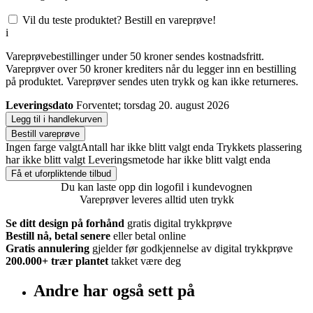
Vil du teste produktet? Bestill en vareprøve!
i
Vareprøvebestillinger under 50 kroner sendes kostnadsfritt.
Vareprøver over 50 kroner krediters når du legger inn en bestilling
på produktet. Vareprøver sendes uten trykk og kan ikke returneres.
Leveringsdato
Forventet; torsdag 20. august 2026
Legg til i handlekurven
Bestill vareprøve
Ingen farge valgt
Antall har ikke blitt valgt enda
Trykkets plassering
har ikke blitt valgt
Leveringsmetode har ikke blitt valgt enda
Få et uforpliktende tilbud
Du kan laste opp din logofil i kundevognen
Vareprøver leveres alltid uten trykk
Se ditt design på forhånd
gratis digital trykkprøve
Bestill nå, betal senere
eller betal online
Gratis annulering
gjelder før godkjennelse av digital trykkprøve
200.000+
trær plantet
takket være deg
Andre har også sett på