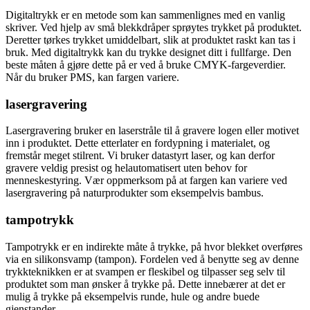
Digitaltrykk er en metode som kan sammenlignes med en vanlig
skriver. Ved hjelp av små blekkdråper sprøytes trykket på produktet.
Deretter tørkes trykket umiddelbart, slik at produktet raskt kan tas i
bruk. Med digitaltrykk kan du trykke designet ditt i fullfarge. Den
beste måten å gjøre dette på er ved å bruke CMYK-fargeverdier.
Når du bruker PMS, kan fargen variere.
lasergravering
Lasergravering bruker en laserstråle til å gravere logen eller motivet
inn i produktet. Dette etterlater en fordypning i materialet, og
fremstår meget stilrent. Vi bruker datastyrt laser, og kan derfor
gravere veldig presist og helautomatisert uten behov for
menneskestyring. Vær oppmerksom på at fargen kan variere ved
lasergravering på naturprodukter som eksempelvis bambus.
tampotrykk
Tampotrykk er en indirekte måte å trykke, på hvor blekket overføres
via en silikonsvamp (tampon). Fordelen ved å benytte seg av denne
trykkteknikken er at svampen er fleskibel og tilpasser seg selv til
produktet som man ønsker å trykke på. Dette innebærer at det er
mulig å trykke på eksempelvis runde, hule og andre buede
gjenstander.