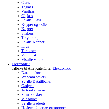
Glass
Teglass
Vinglass
Ølglass
Se alle Glass
Kopper og skåler
Kopper
Shakers
To go-kopp
Se alle Kopper
Krus
Termoser
Vannflasker
Vis alle varene
Elektronikk
Tilbake til Alle Kategorier
Elektronikk
Datatilbehør
Webcam covers
Se alle Datatilbehør
Gadgets
Actionkameraer
Smartklokker
VR briller
Se alle Gadgets
Hodetelefoner og ørepropper