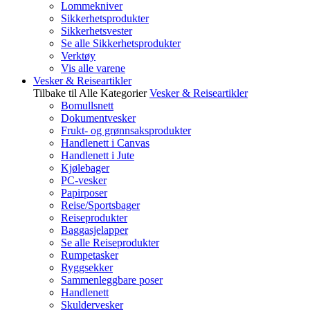
Lommekniver
Sikkerhetsprodukter
Sikkerhetsvester
Se alle Sikkerhetsprodukter
Verktøy
Vis alle varene
Vesker & Reiseartikler
Tilbake til Alle Kategorier
Vesker & Reiseartikler
Bomullsnett
Dokumentvesker
Frukt- og grønnsaksprodukter
Handlenett i Canvas
Handlenett i Jute
Kjølebager
PC-vesker
Papirposer
Reise/Sportsbager
Reiseprodukter
Baggasjelapper
Se alle Reiseprodukter
Rumpetasker
Ryggsekker
Sammenleggbare poser
Handlenett
Skuldervesker