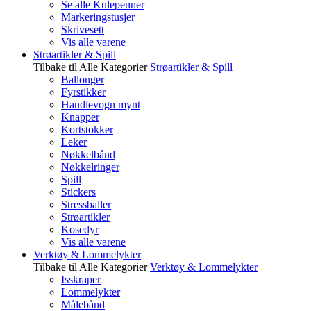
Se alle Kulepenner
Markeringstusjer
Skrivesett
Vis alle varene
Strøartikler & Spill
Tilbake til Alle Kategorier
Strøartikler & Spill
Ballonger
Fyrstikker
Handlevogn mynt
Knapper
Kortstokker
Leker
Nøkkelbånd
Nøkkelringer
Spill
Stickers
Stressballer
Strøartikler
Kosedyr
Vis alle varene
Verktøy & Lommelykter
Tilbake til Alle Kategorier
Verktøy & Lommelykter
Isskraper
Lommelykter
Målebånd