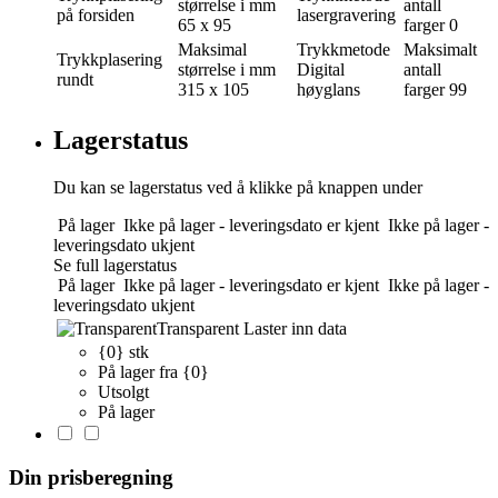
størrelse i mm
antall
på forsiden
lasergravering
65 x 95
farger
0
Maksimal
Trykkmetode
Maksimalt
Trykkplasering
størrelse i mm
Digital
antall
rundt
315 x 105
høyglans
farger
99
Lagerstatus
Du kan se lagerstatus ved å klikke på knappen under
På lager
Ikke på lager - leveringsdato er kjent
Ikke på lager -
leveringsdato ukjent
Se full lagerstatus
På lager
Ikke på lager - leveringsdato er kjent
Ikke på lager -
leveringsdato ukjent
Transparent
Laster inn data
{0} stk
På lager fra {0}
Utsolgt
På lager
Din prisberegning