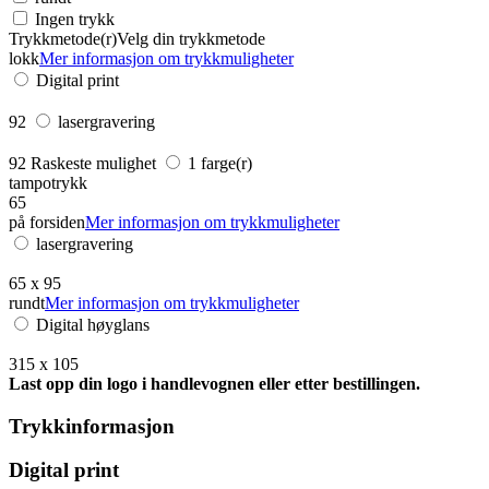
Ingen trykk
Trykkmetode(r)
Velg din trykkmetode
lokk
Mer informasjon om trykkmuligheter
Digital print
92
lasergravering
92
Raskeste mulighet
1 farge(r)
tampotrykk
65
på forsiden
Mer informasjon om trykkmuligheter
lasergravering
65 x 95
rundt
Mer informasjon om trykkmuligheter
Digital høyglans
315 x 105
Last opp din logo i handlevognen eller etter bestillingen.
Trykkinformasjon
Digital print