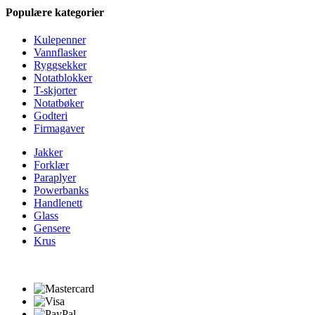
Populære kategorier
Kulepenner
Vannflasker
Ryggsekker
Notatblokker
T-skjorter
Notatbøker
Godteri
Firmagaver
Jakker
Forklær
Paraplyer
Powerbanks
Handlenett
Glass
Gensere
Krus