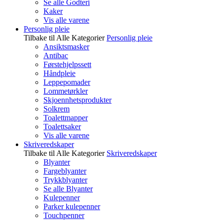
Se alle Godteri
Kaker
Vis alle varene
Personlig pleie
Tilbake til Alle Kategorier
Personlig pleie
Ansiktsmasker
Antibac
Førstehjelpssett
Håndpleie
Leppepomader
Lommetørkler
Skjoennhetsprodukter
Solkrem
Toalettmapper
Toalettsaker
Vis alle varene
Skriveredskaper
Tilbake til Alle Kategorier
Skriveredskaper
Blyanter
Fargeblyanter
Trykkblyanter
Se alle Blyanter
Kulepenner
Parker kulepenner
Touchpenner