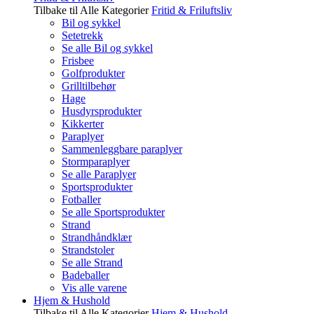
Tilbake til Alle Kategorier
Fritid & Friluftsliv
Bil og sykkel
Setetrekk
Se alle Bil og sykkel
Frisbee
Golfprodukter
Grilltilbehør
Hage
Husdyrsprodukter
Kikkerter
Paraplyer
Sammenleggbare paraplyer
Stormparaplyer
Se alle Paraplyer
Sportsprodukter
Fotballer
Se alle Sportsprodukter
Strand
Strandhåndklær
Strandstoler
Se alle Strand
Badeballer
Vis alle varene
Hjem & Hushold
Tilbake til Alle Kategorier
Hjem & Hushold