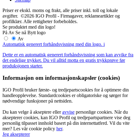
Priser er ekskl. moms og frakt, alle priser inkl. toll og lokale
avgifter. ©2026 IGO Profil - Firmagaver, reklameartikler og
profilklær. Alle rettigheter forbeholdes.
Se produktet med din logo!
På
Av
Se nå
Bytt logo
Av
Automatisk generert forhåndsvisning med din logo.
i
Dette er en automatisk generert forhåndsvisning som kan avvike fra
det endelige trykket. Du vil alltid motta en gratis trykkprøve før
produksjonen starter.
Informasjon om informasjonskapsler (cookies)
IGO Profil bruker første- og tredjepartscookies for å optimere din
handleopplevelse. Standardcookies er obligatoriske og sørger for
nødvendige funksjoner på nettsiden.
Du kan velge å akseptere eller
avvise
personlige cookies. Når du
aksepterer cookies, kan IGO Profil og tredjepartspartnere vise deg
personlig tilpasset innhold basert på din internettatferd. Vil du vite
mer? Les vår cookie policy
her
.
Jeg aksepterer