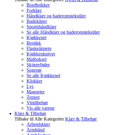
Bordbrikker
Forklær
Håndklær og baderomstekstiler
Badekåper
Sportshåndklær
Se alle Håndklær og baderomstekstiler
Kjøkkenet
Bestikk
Flaskeåpnere
Kjøkkenkniver
Matbokser
Skjærefjøler
Sugerør
Se alle Kjøkkenet
Klokker
Lys
Magneter
Tepper
Vintilbehør
Vis alle varene
Klær & Tilbehør
Tilbake til Alle Kategorier
Klær & Tilbehør
Arbeidsklær
Armbånd