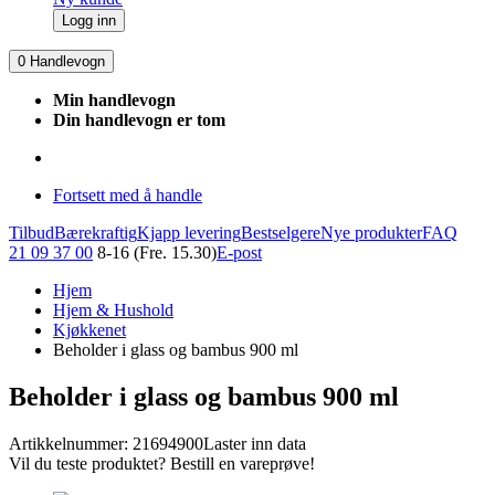
Logg inn
0
Handlevogn
Min handlevogn
Din handlevogn er tom
Fortsett med å handle
Tilbud
Bærekraftig
Kjapp levering
Bestselgere
Nye produkter
FAQ
21 09 37 00
8-16 (Fre. 15.30)
E-post
Hjem
Hjem & Hushold
Kjøkkenet
Beholder i glass og bambus 900 ml
Beholder i glass og bambus 900 ml
Artikkelnummer: 21694900
Laster inn data
Vil du teste produktet? Bestill en vareprøve!