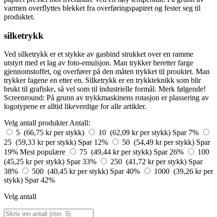
varmen overflyttes blekket fra overføringspapiret og fester seg til
produktet.
silketrykk
Ved silketrykk er et stykke av gasbind strukket over en ramme
utstyrt med et lag av foto-emulsjon. Man trykker heretter farge
gjennomstoffet, og overfører på den måten trykket til prouktet. Man
trykker fagene en etter en. Silketrykk er en trykkteknikk som blir
brukt til grafiske, så vel som til industrielle formål. Merk følgende!
Screenround: På grunn av trykkmaskinens rotasjon er plassering av
logotypene er alltid likeverdige for alle artikler.
Velg antall produkter
Antall:
5 (66,75 kr per stykk)
10 (62,09 kr per stykk)
Spar 7%
25 (59,33 kr per stykk)
Spar 12%
50 (54,49 kr per stykk)
Spar
19%
Mest populære
75 (49,44 kr per stykk)
Spar 26%
100
(45,25 kr per stykk)
Spar 33%
250 (41,72 kr per stykk)
Spar
38%
500 (40,45 kr per stykk)
Spar 40%
1000 (39,26 kr per
stykk)
Spar 42%
Velg antall