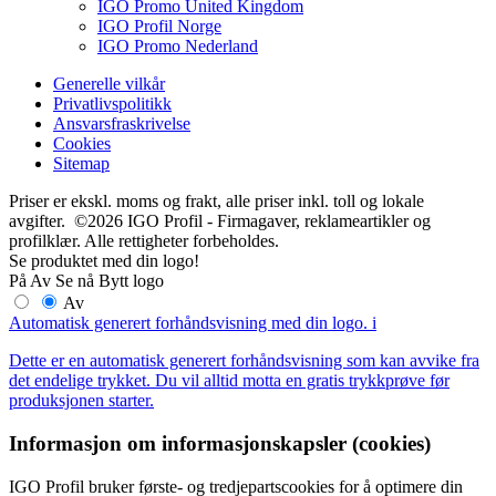
IGO Promo United Kingdom
IGO Profil Norge
IGO Promo Nederland
Generelle vilkår
Privatlivspolitikk
Ansvarsfraskrivelse
Cookies
Sitemap
Priser er ekskl. moms og frakt, alle priser inkl. toll og lokale
avgifter. ©2026 IGO Profil - Firmagaver, reklameartikler og
profilklær. Alle rettigheter forbeholdes.
Se produktet med din logo!
På
Av
Se nå
Bytt logo
Av
Automatisk generert forhåndsvisning med din logo.
i
Dette er en automatisk generert forhåndsvisning som kan avvike fra
det endelige trykket. Du vil alltid motta en gratis trykkprøve før
produksjonen starter.
Informasjon om informasjonskapsler (cookies)
IGO Profil bruker første- og tredjepartscookies for å optimere din