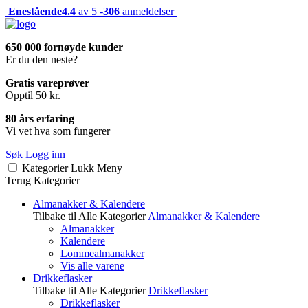
Enestående
4.4
av 5 -
306
anmeldelser
650 000 fornøyde kunder
Er du den neste?
Gratis vareprøver
Opptil 50 kr.
80 års erfaring
Vi vet hva som fungerer
Søk
Logg inn
Kategorier
Lukk
Meny
Terug
Kategorier
Almanakker & Kalendere
Tilbake til Alle Kategorier
Almanakker & Kalendere
Almanakker
Kalendere
Lommealmanakker
Vis alle varene
Drikkeflasker
Tilbake til Alle Kategorier
Drikkeflasker
Drikkeflasker