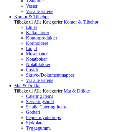
T-skjorter
Vester
Vis alle varene
Kontor & Tilbehør
Tilbake til Alle Kategorier
Kontor & Tilbehør
Etuier
Kalkulatorer
Kontorprodukter
Kortholdere
Linjal
Musematter
Notatbøker
Notatblokker
Post-It
Skrive-/Dokumentmapper
Vis alle varene
Mat & Drikke
Tilbake til Alle Kategorier
Mat & Drikke
Catering Items
Serveringsbrett
Se alle Catering Items
Godteri
Peppermyntedrops
Sjokolade
Tyggegummi