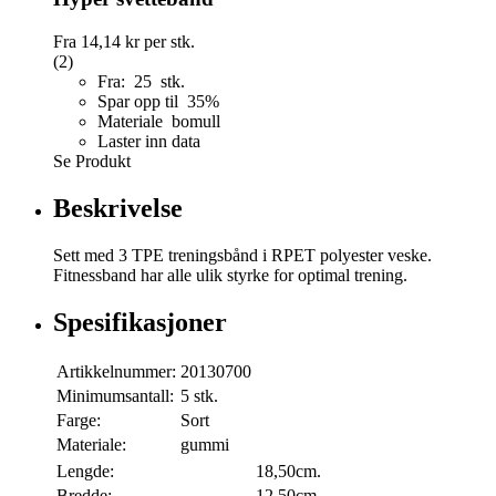
Fra
14,14 kr
per stk.
(2)
Fra: 25 stk.
Spar opp til 35%
Materiale bomull
Laster inn data
Se Produkt
Beskrivelse
Sett med 3 TPE treningsbånd i RPET polyester veske.
Fitnessband har alle ulik styrke for optimal trening.
Spesifikasjoner
Artikkelnummer:
20130700
Minimumsantall:
5 stk.
Farge:
Sort
Materiale:
gummi
Lengde:
18,50cm.
Bredde:
12,50cm.