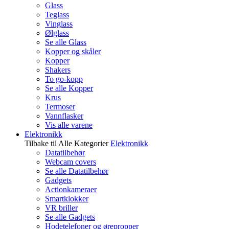
Glass
Teglass
Vinglass
Ølglass
Se alle Glass
Kopper og skåler
Kopper
Shakers
To go-kopp
Se alle Kopper
Krus
Termoser
Vannflasker
Vis alle varene
Elektronikk
Tilbake til Alle Kategorier
Elektronikk
Datatilbehør
Webcam covers
Se alle Datatilbehør
Gadgets
Actionkameraer
Smartklokker
VR briller
Se alle Gadgets
Hodetelefoner og ørepropper