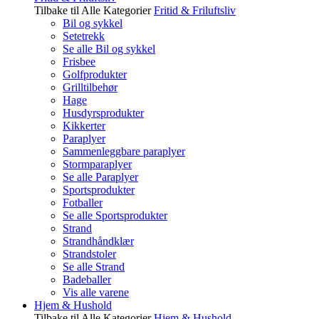
Tilbake til Alle Kategorier
Fritid & Friluftsliv
Bil og sykkel
Setetrekk
Se alle Bil og sykkel
Frisbee
Golfprodukter
Grilltilbehør
Hage
Husdyrsprodukter
Kikkerter
Paraplyer
Sammenleggbare paraplyer
Stormparaplyer
Se alle Paraplyer
Sportsprodukter
Fotballer
Se alle Sportsprodukter
Strand
Strandhåndklær
Strandstoler
Se alle Strand
Badeballer
Vis alle varene
Hjem & Hushold
Tilbake til Alle Kategorier
Hjem & Hushold