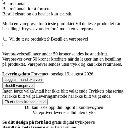
Bekreft antall
Bekreft antall for å fortsette
Bestill
ekstra og du betaler kun
pr. stk.
Motta en vareprøve for å teste produktet
Vil du teste produktet før
bestilling? Kryss av under for å motta en vareprøve
Vil du teste produktet? Bestill en vareprøve!
i
Vareprøvebestillinger under 50 kroner sendes kostnadsfritt.
Vareprøver over 50 kroner krediters når du legger inn en bestilling
på produktet. Vareprøver sendes uten trykk og kan ikke returneres.
Leveringsdato
Forventet; onsdag 19. august 2026
Legg til i handlekurven
Bestill vareprøve
Ingen farge valgt
Antall har ikke blitt valgt enda
Trykkets plassering
har ikke blitt valgt
Leveringsmetode har ikke blitt valgt enda
Få et uforpliktende tilbud
Du kan laste opp din logofil i kundevognen
Vareprøver leveres alltid uten trykk
Se ditt design på forhånd
gratis digital trykkprøve
Bestill nå, betal senere
eller betal online