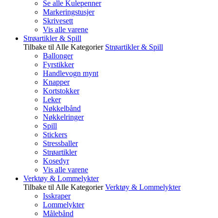
Se alle Kulepenner
Markeringstusjer
Skrivesett
Vis alle varene
Strøartikler & Spill
Tilbake til Alle Kategorier
Strøartikler & Spill
Ballonger
Fyrstikker
Handlevogn mynt
Knapper
Kortstokker
Leker
Nøkkelbånd
Nøkkelringer
Spill
Stickers
Stressballer
Strøartikler
Kosedyr
Vis alle varene
Verktøy & Lommelykter
Tilbake til Alle Kategorier
Verktøy & Lommelykter
Isskraper
Lommelykter
Målebånd