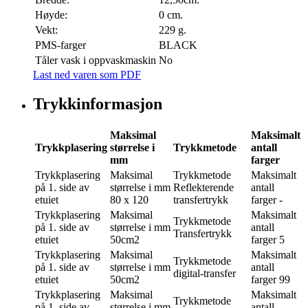
Høyde:
0 cm.
Vekt:
229 g.
PMS-farger
BLACK
Tåler vask i oppvaskmaskin
No
Last ned varen som PDF
Trykkinformasjon
Maksimal
Maksimalt
Trykkplasering
størrelse i
Trykkmetode
antall
mm
farger
Trykkplasering
Maksimal
Trykkmetode
Maksimalt
på 1. side av
størrelse i mm
Reflekterende
antall
etuiet
80 x 120
transfertrykk
farger
-
Trykkplasering
Maksimal
Maksimalt
Trykkmetode
på 1. side av
størrelse i mm
antall
Transfertrykk
etuiet
50cm2
farger
5
Trykkplasering
Maksimal
Maksimalt
Trykkmetode
på 1. side av
størrelse i mm
antall
digital-transfer
etuiet
50cm2
farger
99
Trykkplasering
Maksimal
Maksimalt
Trykkmetode
på 1. side av
størrelse i mm
antall