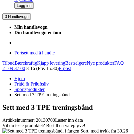
Logg inn
0
Handlevogn
Min handlevogn
Din handlevogn er tom
Fortsett med å handle
Tilbud
Bærekraftig
Kjapp levering
Bestselgere
Nye produkter
FAQ
21 09 37 00
8-16 (Fre. 15.30)
E-post
Hjem
Fritid & Friluftsliv
Sportsprodukter
Sett med 3 TPE treningsbånd
Sett med 3 TPE treningsbånd
Artikkelnummer: 20130700
Laster inn data
Vil du teste produktet? Bestill en vareprøve!