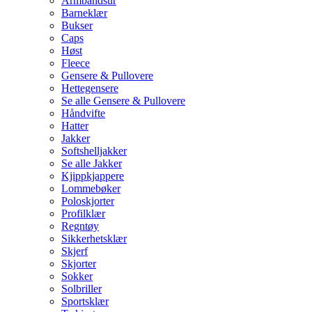
Armbåndsur
Barneklær
Bukser
Caps
Høst
Fleece
Gensere & Pullovere
Hettegensere
Se alle Gensere & Pullovere
Håndvifte
Hatter
Jakker
Softshelljakker
Se alle Jakker
Kjippkjappere
Lommebøker
Poloskjorter
Profilklær
Regntøy
Sikkerhetsklær
Skjerf
Skjorter
Sokker
Solbriller
Sportsklær