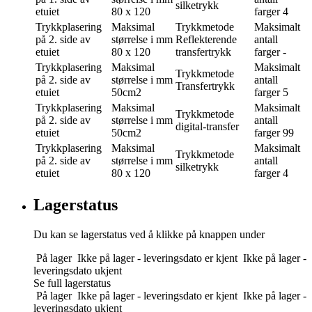
silketrykk
etuiet
80 x 120
farger
4
Trykkplasering
Maksimal
Trykkmetode
Maksimalt
på 2. side av
størrelse i mm
Reflekterende
antall
etuiet
80 x 120
transfertrykk
farger
-
Trykkplasering
Maksimal
Maksimalt
Trykkmetode
på 2. side av
størrelse i mm
antall
Transfertrykk
etuiet
50cm2
farger
5
Trykkplasering
Maksimal
Maksimalt
Trykkmetode
på 2. side av
størrelse i mm
antall
digital-transfer
etuiet
50cm2
farger
99
Trykkplasering
Maksimal
Maksimalt
Trykkmetode
på 2. side av
størrelse i mm
antall
silketrykk
etuiet
80 x 120
farger
4
Lagerstatus
Du kan se lagerstatus ved å klikke på knappen under
På lager
Ikke på lager - leveringsdato er kjent
Ikke på lager -
leveringsdato ukjent
Se full lagerstatus
På lager
Ikke på lager - leveringsdato er kjent
Ikke på lager -
leveringsdato ukjent