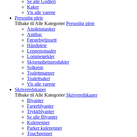
Se alle Godteri
Kaker
Vis alle varene
Personlig pleie
Tilbake til Alle Kategorier
Personlig pleie
Ansiktsmasker
Antibac
Førstehjelpssett
Håndpleie
Leppepomader
Lommetørkler
Skjoennhetsprodukter
Solkrem
Toalettmapper
Toalettsaker
Vis alle varene
Skriveredskaper
Tilbake til Alle Kategorier
Skriveredskaper
Blyanter
Fargeblyanter
Trykkblyanter
Se alle Blyanter
Kulepenner
Parker kulepenner
Touchpenner