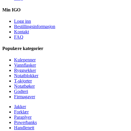
Min IGO
Logg inn
Bestillingsinformasjon
Kontakt
FAQ
Populære kategorier
Kulepenner
Vannflasker
Ryggsekker
Notatblokker
T-skjorter
Notatbøker
Godteri
Firmagaver
Jakker
Forklær
Paraplyer
Powerbanks
Handlenett