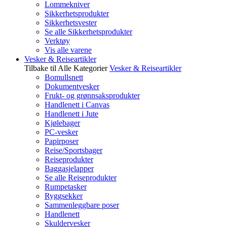
Lommekniver
Sikkerhetsprodukter
Sikkerhetsvester
Se alle Sikkerhetsprodukter
Verktøy
Vis alle varene
Vesker & Reiseartikler
Tilbake til Alle Kategorier
Vesker & Reiseartikler
Bomullsnett
Dokumentvesker
Frukt- og grønnsaksprodukter
Handlenett i Canvas
Handlenett i Jute
Kjølebager
PC-vesker
Papirposer
Reise/Sportsbager
Reiseprodukter
Baggasjelapper
Se alle Reiseprodukter
Rumpetasker
Ryggsekker
Sammenleggbare poser
Handlenett
Skuldervesker