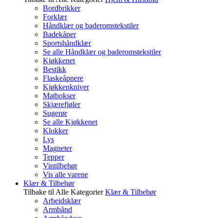
Bordbrikker
Forklær
Håndklær og baderomstekstiler
Badekåper
Sportshåndklær
Se alle Håndklær og baderomstekstiler
Kjøkkenet
Bestikk
Flaskeåpnere
Kjøkkenkniver
Matbokser
Skjærefjøler
Sugerør
Se alle Kjøkkenet
Klokker
Lys
Magneter
Tepper
Vintilbehør
Vis alle varene
Klær & Tilbehør
Tilbake til Alle Kategorier
Klær & Tilbehør
Arbeidsklær
Armbånd