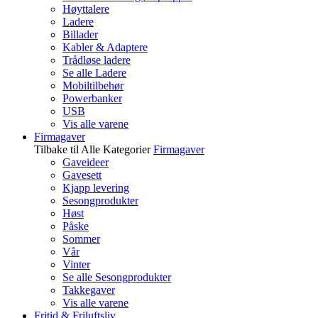
Høyttalere
Ladere
Billader
Kabler & Adaptere
Trådløse ladere
Se alle Ladere
Mobiltilbehør
Powerbanker
USB
Vis alle varene
Firmagaver
Tilbake til Alle Kategorier
Firmagaver
Gaveideer
Gavesett
Kjapp levering
Sesongprodukter
Høst
Påske
Sommer
Vår
Vinter
Se alle Sesongprodukter
Takkegaver
Vis alle varene
Fritid & Friluftsliv