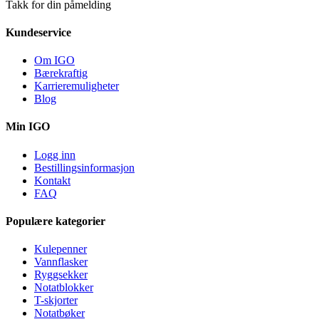
Takk for din påmelding
Kundeservice
Om IGO
Bærekraftig
Karrieremuligheter
Blog
Min IGO
Logg inn
Bestillingsinformasjon
Kontakt
FAQ
Populære kategorier
Kulepenner
Vannflasker
Ryggsekker
Notatblokker
T-skjorter
Notatbøker