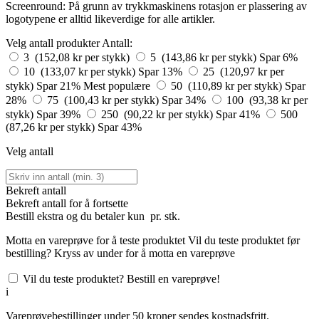
Screenround: På grunn av trykkmaskinens rotasjon er plassering av
logotypene er alltid likeverdige for alle artikler.
Velg antall produkter
Antall:
3 (152,08 kr per stykk)
5 (143,86 kr per stykk)
Spar 6%
10 (133,07 kr per stykk)
Spar 13%
25 (120,97 kr per
stykk)
Spar 21%
Mest populære
50 (110,89 kr per stykk)
Spar
28%
75 (100,43 kr per stykk)
Spar 34%
100 (93,38 kr per
stykk)
Spar 39%
250 (90,22 kr per stykk)
Spar 41%
500
(87,26 kr per stykk)
Spar 43%
Velg antall
Bekreft antall
Bekreft antall for å fortsette
Bestill
ekstra og du betaler kun
pr. stk.
Motta en vareprøve for å teste produktet
Vil du teste produktet før
bestilling? Kryss av under for å motta en vareprøve
Vil du teste produktet? Bestill en vareprøve!
i
Vareprøvebestillinger under 50 kroner sendes kostnadsfritt.