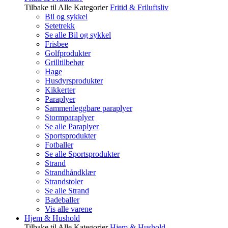
Tilbake til Alle Kategorier
Fritid & Friluftsliv
Bil og sykkel
Setetrekk
Se alle Bil og sykkel
Frisbee
Golfprodukter
Grilltilbehør
Hage
Husdyrsprodukter
Kikkerter
Paraplyer
Sammenleggbare paraplyer
Stormparaplyer
Se alle Paraplyer
Sportsprodukter
Fotballer
Se alle Sportsprodukter
Strand
Strandhåndklær
Strandstoler
Se alle Strand
Badeballer
Vis alle varene
Hjem & Hushold
Tilbake til Alle Kategorier
Hjem & Hushold