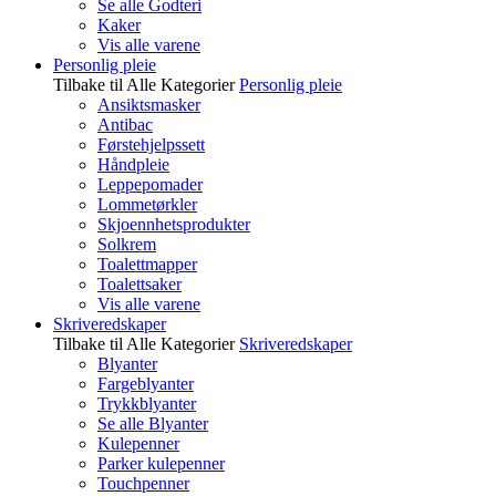
Se alle Godteri
Kaker
Vis alle varene
Personlig pleie
Tilbake til Alle Kategorier
Personlig pleie
Ansiktsmasker
Antibac
Førstehjelpssett
Håndpleie
Leppepomader
Lommetørkler
Skjoennhetsprodukter
Solkrem
Toalettmapper
Toalettsaker
Vis alle varene
Skriveredskaper
Tilbake til Alle Kategorier
Skriveredskaper
Blyanter
Fargeblyanter
Trykkblyanter
Se alle Blyanter
Kulepenner
Parker kulepenner
Touchpenner