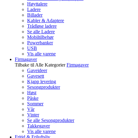
Høyttalere
Ladere
Billader
Kabler & Adaptere
Trådløse ladere
Se alle Ladere
Mobiltilbehør
Powerbanker
USB
Vis alle varene
Firmagaver
Tilbake til Alle Kategorier
Firmagaver
Gaveideer
Gavesett
Kjapp levering
Sesongprodukter
Høst
Påske
Sommer
Vår
Vinter
Se alle Sesongprodukter
Takkegaver
Vis alle varene
Fritid & Friluftsliv