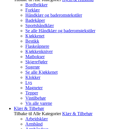
Bordbrikker
Forklær
Håndklær og baderomstekstiler
Badekåper
Sportshåndklær
Se alle Håndklær og baderomstekstiler
Kjøkkenet
Bestikk
Flaskeåpnere
Kjøkkenkniver
Matbokser
Skjærefjøler
Sugerør
Se alle Kjøkkenet
Klokker
Lys
Magneter
Tepper
Vintilbehør
Vis alle varene
Klær & Tilbehør
Tilbake til Alle Kategorier
Klær & Tilbehør
Arbeidsklær
Armbånd