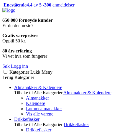
Enestående
4.4
av 5 -
306
anmeldelser
650 000 fornøyde kunder
Er du den neste?
Gratis vareprøver
Opptil 50 kr.
80 års erfaring
Vi vet hva som fungerer
Søk
Logg inn
Kategorier
Lukk
Meny
Terug
Kategorier
Almanakker & Kalendere
Tilbake til Alle Kategorier
Almanakker & Kalendere
Almanakker
Kalendere
Lommealmanakker
Vis alle varene
Drikkeflasker
Tilbake til Alle Kategorier
Drikkeflasker
Drikkeflasker