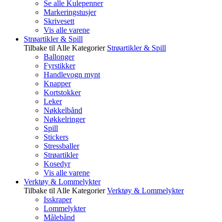
Se alle Kulepenner
Markeringstusjer
Skrivesett
Vis alle varene
Strøartikler & Spill
Tilbake til Alle Kategorier
Strøartikler & Spill
Ballonger
Fyrstikker
Handlevogn mynt
Knapper
Kortstokker
Leker
Nøkkelbånd
Nøkkelringer
Spill
Stickers
Stressballer
Strøartikler
Kosedyr
Vis alle varene
Verktøy & Lommelykter
Tilbake til Alle Kategorier
Verktøy & Lommelykter
Isskraper
Lommelykter
Målebånd