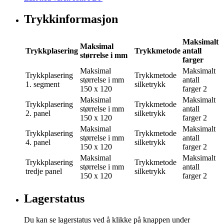
Trykkinformasjon
Maksimalt
Maksimal
Trykkplasering
Trykkmetode
antall
størrelse i mm
farger
Maksimal
Maksimalt
Trykkplasering
Trykkmetode
størrelse i mm
antall
1. segment
silketrykk
150 x 120
farger
2
Maksimal
Maksimalt
Trykkplasering
Trykkmetode
størrelse i mm
antall
2. panel
silketrykk
150 x 120
farger
2
Maksimal
Maksimalt
Trykkplasering
Trykkmetode
størrelse i mm
antall
4. panel
silketrykk
150 x 120
farger
2
Maksimal
Maksimalt
Trykkplasering
Trykkmetode
størrelse i mm
antall
tredje panel
silketrykk
150 x 120
farger
2
Lagerstatus
Du kan se lagerstatus ved å klikke på knappen under