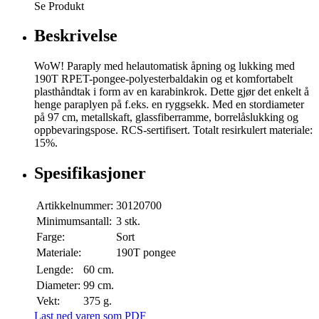
Se Produkt
Beskrivelse
WoW! Paraply med helautomatisk åpning og lukking med
190T RPET-pongee-polyesterbaldakin og et komfortabelt
plasthåndtak i form av en karabinkrok. Dette gjør det enkelt å
henge paraplyen på f.eks. en ryggsekk. Med en stordiameter
på 97 cm, metallskaft, glassfiberramme, borrelåslukking og
oppbevaringspose. RCS-sertifisert. Totalt resirkulert materiale:
15%.
Spesifikasjoner
Artikkelnummer:
30120700
Minimumsantall:
3 stk.
Farge:
Sort
Materiale:
190T pongee
Lengde:
60 cm.
Diameter:
99 cm.
Vekt:
375 g.
Last ned varen som PDF