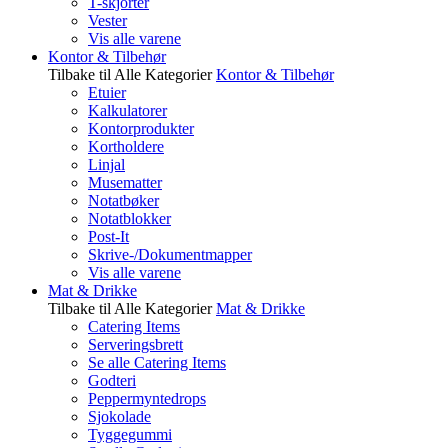
T-skjorter
Vester
Vis alle varene
Kontor & Tilbehør
Tilbake til Alle Kategorier
Kontor & Tilbehør
Etuier
Kalkulatorer
Kontorprodukter
Kortholdere
Linjal
Musematter
Notatbøker
Notatblokker
Post-It
Skrive-/Dokumentmapper
Vis alle varene
Mat & Drikke
Tilbake til Alle Kategorier
Mat & Drikke
Catering Items
Serveringsbrett
Se alle Catering Items
Godteri
Peppermyntedrops
Sjokolade
Tyggegummi