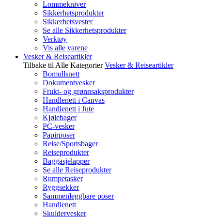
Lommekniver
Sikkerhetsprodukter
Sikkerhetsvester
Se alle Sikkerhetsprodukter
Verktøy
Vis alle varene
Vesker & Reiseartikler
Tilbake til Alle Kategorier
Vesker & Reiseartikler
Bomullsnett
Dokumentvesker
Frukt- og grønnsaksprodukter
Handlenett i Canvas
Handlenett i Jute
Kjølebager
PC-vesker
Papirposer
Reise/Sportsbager
Reiseprodukter
Baggasjelapper
Se alle Reiseprodukter
Rumpetasker
Ryggsekker
Sammenleggbare poser
Handlenett
Skuldervesker