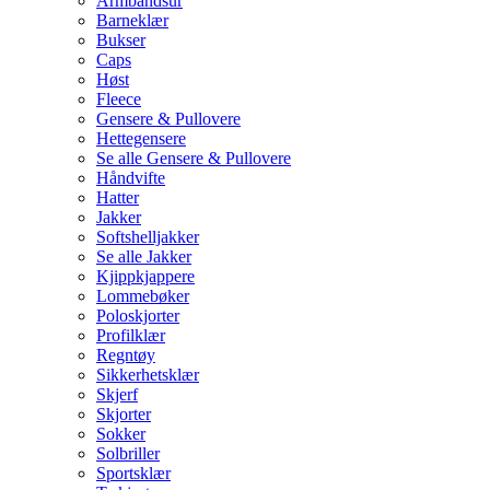
Armbåndsur
Barneklær
Bukser
Caps
Høst
Fleece
Gensere & Pullovere
Hettegensere
Se alle Gensere & Pullovere
Håndvifte
Hatter
Jakker
Softshelljakker
Se alle Jakker
Kjippkjappere
Lommebøker
Poloskjorter
Profilklær
Regntøy
Sikkerhetsklær
Skjerf
Skjorter
Sokker
Solbriller
Sportsklær