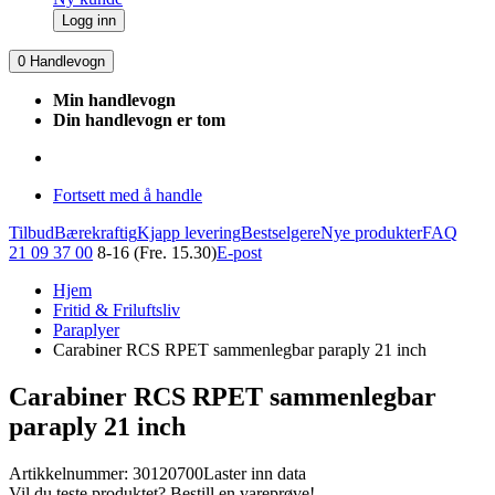
Logg inn
0
Handlevogn
Min handlevogn
Din handlevogn er tom
Fortsett med å handle
Tilbud
Bærekraftig
Kjapp levering
Bestselgere
Nye produkter
FAQ
21 09 37 00
8-16 (Fre. 15.30)
E-post
Hjem
Fritid & Friluftsliv
Paraplyer
Carabiner RCS RPET sammenlegbar paraply 21 inch
Carabiner RCS RPET sammenlegbar
paraply 21 inch
Artikkelnummer: 30120700
Laster inn data
Vil du teste produktet? Bestill en vareprøve!