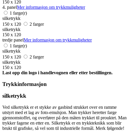
150 x 120
4. panel
Mer informasjon om trykkmuligheter
1 farge(r)
silketrykk
150 x 120
2 farger
silketrykk
150 x 120
tredje panel
Mer informasjon om trykkmuligheter
1 farge(r)
silketrykk
150 x 120
2 farger
silketrykk
150 x 120
Last opp din logo i handlevognen eller etter bestillingen.
Trykkinformasjon
silketrykk
Ved silketrykk er et stykke av gasbind strukket over en ramme
utstyrt med et lag av foto-emulsjon. Man trykker heretter farge
gjennomstoffet, og overfører på den måten trykket til prouktet. Man
trykker fagene en etter en. Silketrykk er en trykkteknikk som blir
brukt til grafiske, så vel som til industrielle formål. Merk følgende!