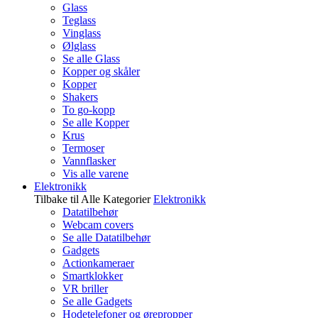
Glass
Teglass
Vinglass
Ølglass
Se alle Glass
Kopper og skåler
Kopper
Shakers
To go-kopp
Se alle Kopper
Krus
Termoser
Vannflasker
Vis alle varene
Elektronikk
Tilbake til Alle Kategorier
Elektronikk
Datatilbehør
Webcam covers
Se alle Datatilbehør
Gadgets
Actionkameraer
Smartklokker
VR briller
Se alle Gadgets
Hodetelefoner og ørepropper